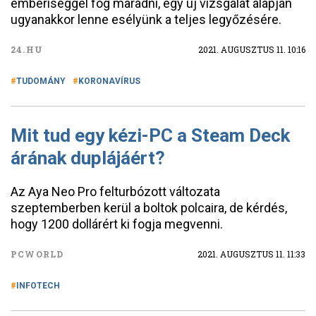
emberiséggel fog maradni, egy új vizsgálat alapján
ugyanakkor lenne esélyünk a teljes legyőzésére.
24.HU
2021. AUGUSZTUS 11. 10:16
TUDOMÁNY
KORONAVÍRUS
Mit tud egy kézi-PC a Steam Deck
árának duplájáért?
Az Aya Neo Pro felturbózott változata
szeptemberben kerül a boltok polcaira, de kérdés,
hogy 1200 dollárért ki fogja megvenni.
PCWORLD
2021. AUGUSZTUS 11. 11:33
INFOTECH