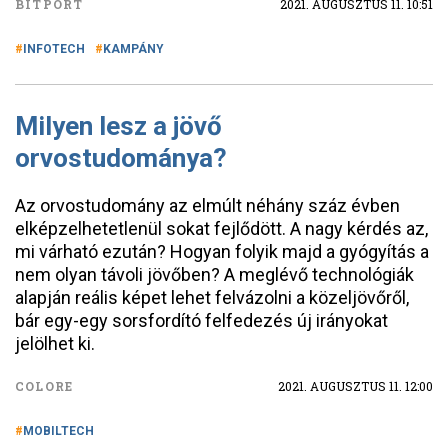
BITPORT
2021. AUGUSZTUS 11. 10:51
INFOTECH
KAMPÁNY
Milyen lesz a jövő
orvostudománya?
Az orvostudomány az elmúlt néhány száz évben
elképzelhetetlenül sokat fejlődött. A nagy kérdés az,
mi várható ezután? Hogyan folyik majd a gyógyítás a
nem olyan távoli jövőben? A meglévő technológiák
alapján reális képet lehet felvázolni a közeljövőről,
bár egy-egy sorsfordító felfedezés új irányokat
jelölhet ki.
COLORE
2021. AUGUSZTUS 11. 12:00
MOBILTECH