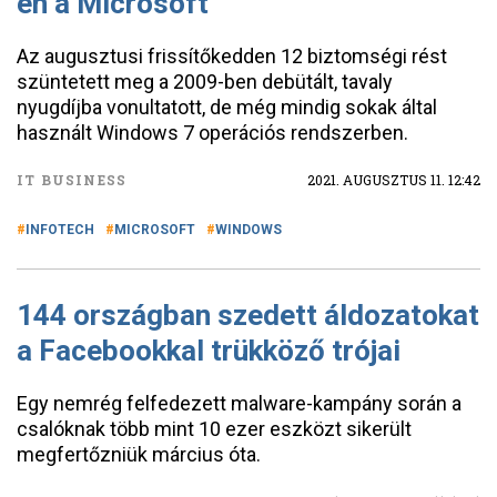
en a Microsoft
Az augusztusi frissítőkedden 12 biztomségi rést
szüntetett meg a 2009-ben debütált, tavaly
nyugdíjba vonultatott, de még mindig sokak által
használt Windows 7 operációs rendszerben.
IT BUSINESS
2021. AUGUSZTUS 11. 12:42
INFOTECH
MICROSOFT
WINDOWS
144 országban szedett áldozatokat
a Facebookkal trükköző trójai
Egy nemrég felfedezett malware-kampány során a
csalóknak több mint 10 ezer eszközt sikerült
megfertőzniük március óta.