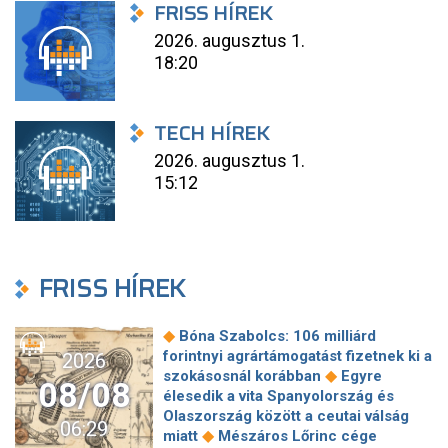
FRISS HÍREK
2026. augusztus 1.
18:20
TECH HÍREK
2026. augusztus 1.
15:12
FRISS HÍREK
◆
Bóna Szabolcs: 106 milliárd
forintnyi agrártámogatást fizetnek ki a
2026
◆
szokásosnál korábban
Egyre
08/08
élesedik a vita Spanyolország és
Olaszország között a ceutai válság
06:29
◆
miatt
Mészáros Lőrinc cége