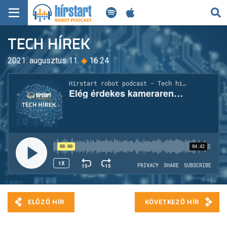
KERESÉS
TECH HÍREK
KEZDŐLAP
2021. augusztus 11.
◆
16:24
FRISS HÍREK
TECH HÍREK
FILM-ZENE-SZÓRAKOZÁS
PLAYLIST
MI AZ A ROBOT PODCAST?