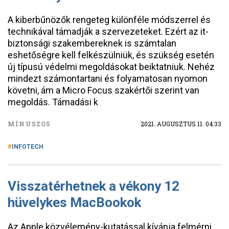
A kiberbűnözők rengeteg különféle módszerrel és
technikával támadják a szervezeteket. Ezért az it-
biztonsági szakembereknek is számtalan
eshetőségre kell felkészülniük, és szükség esetén
új típusú védelmi megoldásokat beiktatniuk. Nehéz
mindezt számontartani és folyamatosan nyomon
követni, ám a Micro Focus szakértői szerint van
megoldás. Támadási k
MÍNUSZOS
2021. AUGUSZTUS 11. 04:33
INFOTECH
Visszatérhetnek a vékony 12
hüvelykes MacBookok
Az Apple közvélemény-kutatással kívánja felmérni,