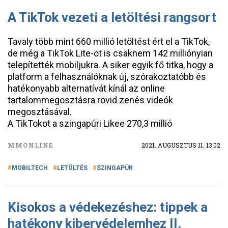
A TikTok vezeti a letöltési rangsort
Tavaly több mint 660 millió letöltést ért el a TikTok,
de még a TikTok Lite-ot is csaknem 142 milliónyian
telepítették mobiljukra. A siker egyik fő titka, hogy a
platform a felhasználóknak új, szórakoztatóbb és
hatékonyabb alternatívát kínál az online
tartalommegosztásra rövid zenés videók
megosztásával.
A TikTokot a szingapúri Likee 270,3 millió
MMONLINE
2021. AUGUSZTUS 11. 13:02
MOBILTECH
LETÖLTÉS
SZINGAPÚR
Kisokos a védekezéshez: tippek a
hatékony kibervédelemhez II.