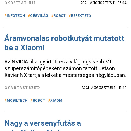
OKOSIPAR.HU
2021. AUGUSZTUS 11. 05:04
INFOTECH
CÉGVILÁG
ROBOT
BEFEKTETŐ
Áramvonalas robotkutyát mutatott
be a Xiaomi
Az NVIDIA által gyártott és a világ legkisebb MI
szuperszámítógépeként számon tartott Jetson
Xavier NX tartja a lelket a mesterséges négylábúban.
GYÁRTÁSTREND
2021. AUGUSZTUS 11. 11:40
MOBILTECH
ROBOT
XIAOMI
Nagy a versenyfutás a