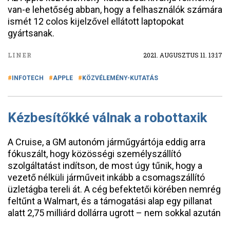
van-e lehetőség abban, hogy a felhasználók számára
ismét 12 colos kijelzővel ellátott laptopokat
gyártsanak.
LINER
2021. AUGUSZTUS 11. 13:17
INFOTECH
APPLE
KÖZVÉLEMÉNY-KUTATÁS
Kézbesítőkké válnak a robottaxik
A Cruise, a GM autonóm járműgyártója eddig arra
fókuszált, hogy közösségi személyszállító
szolgáltatást indítson, de most úgy tűnik, hogy a
vezető nélküli járműveit inkább a csomagszállító
üzletágba tereli át. A cég befektetői körében nemrég
feltűnt a Walmart, és a támogatási alap egy pillanat
alatt 2,75 milliárd dollárra ugrott – nem sokkal azután