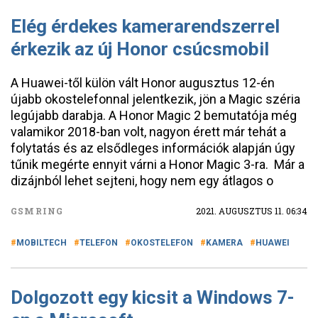
Elég érdekes kamerarendszerrel
érkezik az új Honor csúcsmobil
A Huawei-től külön vált Honor augusztus 12-én
újabb okostelefonnal jelentkezik, jön a Magic széria
legújabb darabja. A Honor Magic 2 bemutatója még
valamikor 2018-ban volt, nagyon érett már tehát a
folytatás és az elsődleges információk alapján úgy
tűnik megérte ennyit várni a Honor Magic 3-ra. Már a
dizájnból lehet sejteni, hogy nem egy átlagos o
GSMRING
2021. AUGUSZTUS 11. 06:34
MOBILTECH
TELEFON
OKOSTELEFON
KAMERA
HUAWEI
Dolgozott egy kicsit a Windows 7-