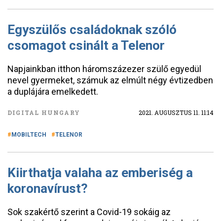
Egyszülős családoknak szóló
csomagot csinált a Telenor
Napjainkban itthon háromszázezer szülő egyedül
nevel gyermeket, számuk az elmúlt négy évtizedben
a duplájára emelkedett.
DIGITAL HUNGARY
2021. AUGUSZTUS 11. 11:14
MOBILTECH
TELENOR
Kiirthatja valaha az emberiség a
koronavírust?
Sok szakértő szerint a Covid-19 sokáig az