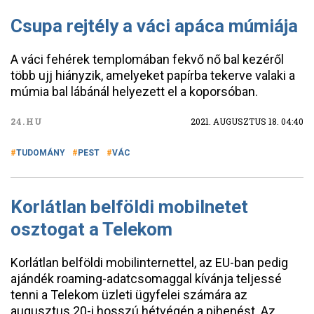
Csupa rejtély a váci apáca múmiája
A váci fehérek templomában fekvő nő bal kezéről
több ujj hiányzik, amelyeket papírba tekerve valaki a
múmia bal lábánál helyezett el a koporsóban.
24.HU
2021. AUGUSZTUS 18. 04:40
TUDOMÁNY
PEST
VÁC
Korlátlan belföldi mobilnetet
osztogat a Telekom
Korlátlan belföldi mobilinternettel, az EU-ban pedig
ajándék roaming-adatcsomaggal kívánja teljessé
tenni a Telekom üzleti ügyfelei számára az
augusztus 20-i hosszú hétvégén a pihenést. Az