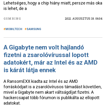
Lehetséges, hogy a chip hiány miatt, persze más oka
is lehet, de a
GSMRING
2021. AUGUSZTUS 18. 06:04
MOBILTECH
SAMSUNG
A Gigabyte nem volt hajlandó
fizetni a zsarolóvírussal lopott
adatokért, már az Intel és az AMD
is kárát látja ennek
A RansomEXX kiadta az Intel és az AMD
forráskódjait is a zsarolóvírusos támadást követően,
mivel a Gigabyte nem akart váltságdíjat fizetni. A
hackercsapat több fórumon is publikálta az ellopott
adatokat.