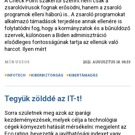
A Check Point szakértői szerint nem csak a
zsarolóvírusok fognak erősödni, hanem a zsaroló
programok elleni háború is.. A zsaroló programokat
alkalmazó támadások terjedése annak ellenére is
folytatódni fog, hogy a kormányzatok és a bűnüldöző
szervek, különösen a Biden adminisztráció
elsődleges fontosságúnak tartja az ellenük való
harcot. Ilyen mért
MÍNUSZOS
2021. AUGUSZTUS 18. 06:33
INFOTECH
KIBERBIZTONSÁG
KIBERTÁMADÁS
Tegyük zölddé az IT-t!
Sorra születnek meg azok az iparági
kezdeményezések, melyek célja a technológiai
cégek környezeti hatását mérsékelni: megjelent az
Eco rating, bevezetik a javíthatósági indexet vagy