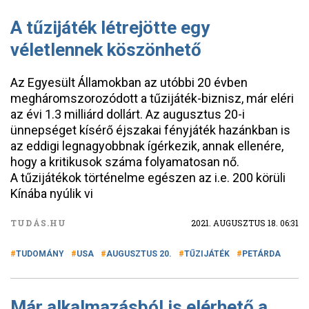
A tűzijáték létrejötte egy
véletlennek köszönhető
Az Egyesült Államokban az utóbbi 20 évben
megháromszorozódott a tűzijáték-biznisz, már eléri
az évi 1.3 milliárd dollárt. Az augusztus 20-i
ünnepséget kísérő éjszakai fényjáték hazánkban is
az eddigi legnagyobbnak ígérkezik, annak ellenére,
hogy a kritikusok száma folyamatosan nő.
A tűzijátékok történelme egészen az i.e. 200 körüli
Kínába nyúlik vi
TUDÁS.HU
2021. AUGUSZTUS 18. 06:31
TUDOMÁNY
USA
AUGUSZTUS 20.
TŰZIJÁTÉK
PETÁRDA
Már alkalmazásból is elérhető a