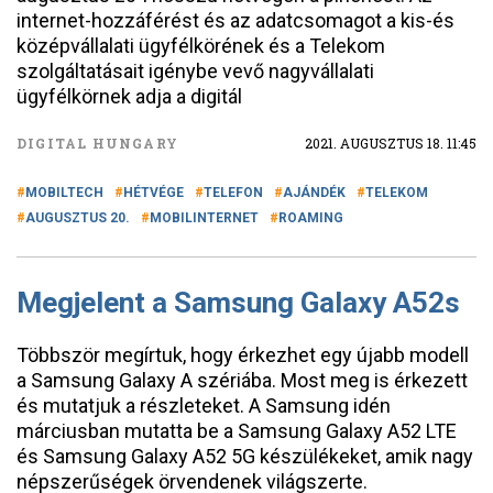
internet-hozzáférést és az adatcsomagot a kis-és
középvállalati ügyfélkörének és a Telekom
szolgáltatásait igénybe vevő nagyvállalati
ügyfélkörnek adja a digitál
DIGITAL HUNGARY
2021. AUGUSZTUS 18. 11:45
MOBILTECH
HÉTVÉGE
TELEFON
AJÁNDÉK
TELEKOM
AUGUSZTUS 20.
MOBILINTERNET
ROAMING
Megjelent a Samsung Galaxy A52s
Többször megírtuk, hogy érkezhet egy újabb modell
a Samsung Galaxy A szériába. Most meg is érkezett
és mutatjuk a részleteket. A Samsung idén
márciusban mutatta be a Samsung Galaxy A52 LTE
és Samsung Galaxy A52 5G készülékeket, amik nagy
népszerűségek örvendenek világszerte.