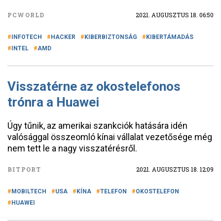
PCWORLD
2021. AUGUSZTUS 18. 06:50
INFOTECH
HACKER
KIBERBIZTONSÁG
KIBERTÁMADÁS
INTEL
AMD
Visszatérne az okostelefonos
trónra a Huawei
Úgy tűnik, az amerikai szankciók hatására idén
valósággal összeomló kínai vállalat vezetősége még
nem tett le a nagy visszatérésről.
BITPORT
2021. AUGUSZTUS 18. 12:09
MOBILTECH
USA
KÍNA
TELEFON
OKOSTELEFON
HUAWEI