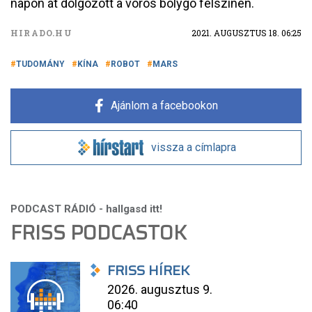
napon át dolgozott a vörös bolygó felszínén.
HIRADO.HU
2021. AUGUSZTUS 18. 06:25
TUDOMÁNY
KÍNA
ROBOT
MARS
Ajánlom a facebookon
vissza a címlapra
FRISS PODCASTOK
FRISS HÍREK
2026. augusztus 9.
06:40