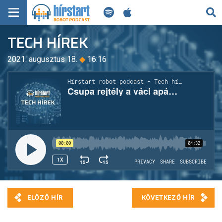
KERESÉS
TECH HÍREK
KEZDŐLAP
2021. augusztus 18.
◆
16:16
FRISS HÍREK
TECH HÍREK
FILM-ZENE-SZÓRAKOZÁS
PLAYLIST
MI AZ A ROBOT PODCAST?