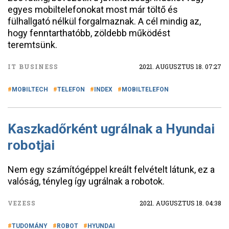
egyes mobiltelefonokat most már töltő és
fülhallgató nélkül forgalmaznak. A cél mindig az,
hogy fenntarthatóbb, zöldebb működést
teremtsünk.
IT BUSINESS
2021. AUGUSZTUS 18. 07:27
MOBILTECH
TELEFON
INDEX
MOBILTELEFON
Kaszkadőrként ugrálnak a Hyundai
robotjai
Nem egy számítógéppel kreált felvételt látunk, ez a
valóság, tényleg így ugrálnak a robotok.
VEZESS
2021. AUGUSZTUS 18. 04:38
TUDOMÁNY
ROBOT
HYUNDAI