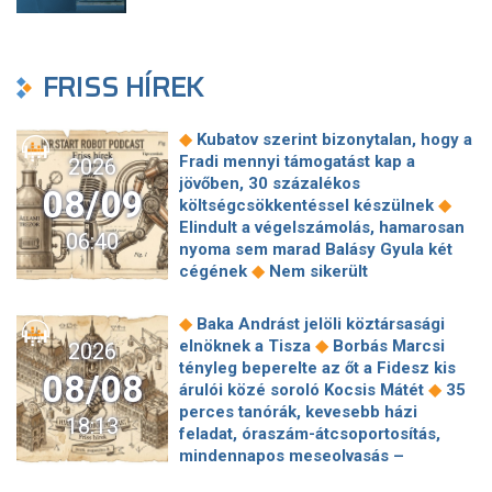
FRISS HÍREK
◆
Kubatov szerint bizonytalan, hogy a
Fradi mennyi támogatást kap a
2026
jövőben, 30 százalékos
08/09
◆
költségcsökkentéssel készülnek
Elindult a végelszámolás, hamarosan
06:40
nyoma sem marad Balásy Gyula két
◆
cégének
Nem sikerült
megállapodni a köztársasági elnökről,
tojással dobálták meg a
◆
Baka Andrást jelöli köztársasági
◆
miniszterelnököt – Koszovóban
◆
elnöknek a Tisza
Borbás Marcsi
2026
Szépségipar és orvosi turizmus:
tényleg beperelte az őt a Fidesz kis
08/08
milyen erős Budapest a plasztikai
◆
árulói közé soroló Kocsis Mátét
35
◆
sebészet térképén?
72 óra
perces tanórák, kevesebb házi
18:13
◆
Montenegróban
35 perces tanórák
feladat, óraszám-átcsoportosítás,
lehetnek az alsó tagozatos diákoknak,
mindennapos meseolvasás –
komoly változások jöhetnek az
elkészült a minisztérium alsó
◆
iskolákban
Karácsony: A NER Baka