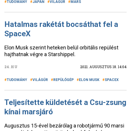
TUDOMÁNY
JAPÁN
VILÁGŰR
MARS
Hatalmas rakétát bocsáthat fel a
SpaceX
Elon Musk szerint heteken belül orbitális repülést
hajthatnak végre a Starshippel.
24.HU
2021. AUGUSZTUS 18. 14:04
TUDOMÁNY
VILÁGŰR
REPÜLŐGÉP
ELON MUSK
SPACEX
Teljesítette küldetését a Csu-zsung
kínai marsjáró
Augusztus 15-ével bezárólag a robotjármű 90 marsi