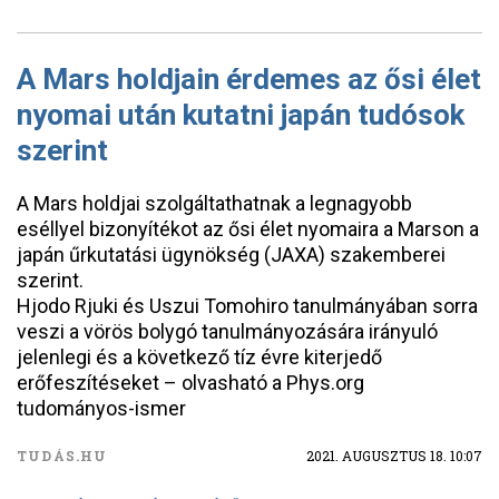
A Mars holdjain érdemes az ősi élet
nyomai után kutatni japán tudósok
szerint
A Mars holdjai szolgáltathatnak a legnagyobb
eséllyel bizonyítékot az ősi élet nyomaira a Marson a
japán űrkutatási ügynökség (JAXA) szakemberei
szerint.
Hjodo Rjuki és Uszui Tomohiro tanulmányában sorra
veszi a vörös bolygó tanulmányozására irányuló
jelenlegi és a következő tíz évre kiterjedő
erőfeszítéseket – olvasható a Phys.org
tudományos-ismer
TUDÁS.HU
2021. AUGUSZTUS 18. 10:07