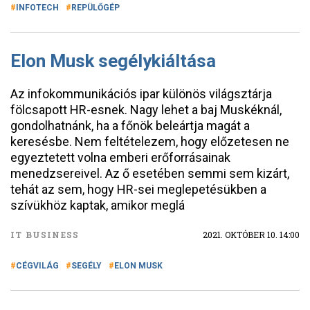
INFOTECH
REPÜLŐGÉP
Elon Musk segélykiáltása
Az infokommunikációs ipar különös világsztárja
fölcsapott HR-esnek. Nagy lehet a baj Muskéknál,
gondolhatnánk, ha a főnök beleártja magát a
keresésbe. Nem feltételezem, hogy előzetesen ne
egyeztetett volna emberi erőforrásainak
menedzsereivel. Az ő esetében semmi sem kizárt,
tehát az sem, hogy HR-sei meglepetésükben a
szívükhöz kaptak, amikor meglá
IT BUSINESS
2021. OKTÓBER 10. 14:00
CÉGVILÁG
SEGÉLY
ELON MUSK