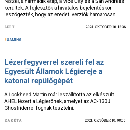
részei, a harmadik etap, a Vice City és a San Andreas
kerültek. A fejlesztők a hivatalos bejelentéskor
leszögezték, hogy az eredeti verziók hamarosan
LEET
2021. OKTÓBER 10. 12:36
GAMING
Lézerfegyverrel szereli fel az
Egyesült Államok Légiereje a
katonai repülőgépét
A Lockheed Martin már leszállította az elkészült
AHEL lézert a Légierőnek, amelyet az AC-130J
Ghostriderrel fognak tesztelni.
RAKÉTA
2021. OKTÓBER 10. 08:00