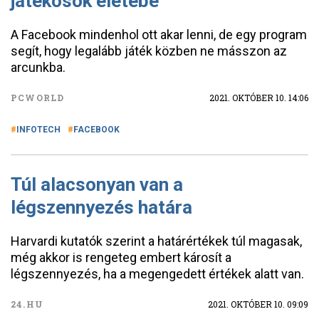
játékosok életébe
A Facebook mindenhol ott akar lenni, de egy program
segít, hogy legalább játék közben ne másszon az
arcunkba.
PCWORLD
2021. OKTÓBER 10. 14:06
INFOTECH
FACEBOOK
Túl alacsonyan van a
légszennyezés határa
Harvardi kutatók szerint a határértékek túl magasak,
még akkor is rengeteg embert károsít a
légszennyezés, ha a megengedett értékek alatt van.
24.HU
2021. OKTÓBER 10. 09:09