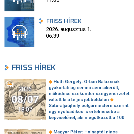
FRISS HÍREK
2026. augusztus 1.
06:39
FRISS HÍREK
◆
Huth Gergely: Orbán Balázsnak
gyakorlatilag semmi sem sikerült,
2026
működése szekunder szégyenérzetet
08/07
◆
váltott ki a teljes jobboldalon
Sátoraljaújhely polgármestere szerint
18:07
egy nyolcadikos is értelmesebb a
képviselőnél, aki megütközött a 100
◆
milliós parkolón
Az amerikai
hírszerzés szerint Putyin pár éven
◆
Magyar Péter: Holnaptól nincs