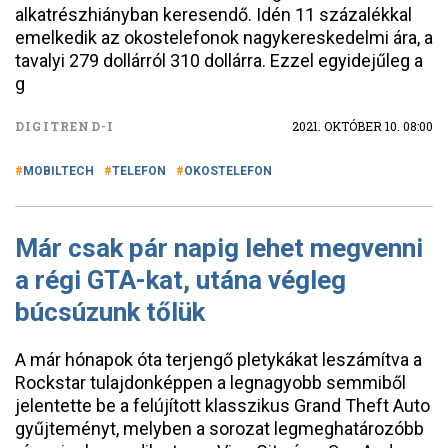
alkatrészhiányban keresendő. Idén 11 százalékkal
emelkedik az okostelefonok nagykereskedelmi ára, a
tavalyi 279 dollárról 310 dollárra. Ezzel egyidejűleg a
g
DIGITREND-I
2021. OKTÓBER 10. 08:00
MOBILTECH
TELEFON
OKOSTELEFON
Már csak pár napig lehet megvenni
a régi GTA-kat, utána végleg
búcsúzunk tőlük
A már hónapok óta terjengő pletykákat leszámítva a
Rockstar tulajdonképpen a legnagyobb semmiből
jelentette be a felújított klasszikus Grand Theft Auto
gyűjteményt, melyben a sorozat legmeghatározóbb