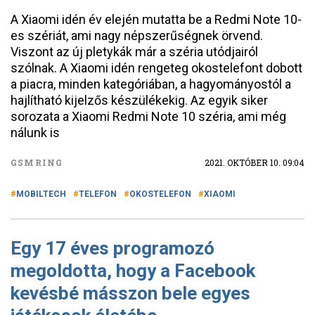
A Xiaomi idén év elején mutatta be a Redmi Note 10-
es szériát, ami nagy népszerűségnek örvend.
Viszont az új pletykák már a széria utódjairól
szólnak. A Xiaomi idén rengeteg okostelefont dobott
a piacra, minden kategóriában, a hagyományostól a
hajlítható kijelzős készülékekig. Az egyik siker
sorozata a Xiaomi Redmi Note 10 széria, ami még
nálunk is
GSMRING
2021. OKTÓBER 10. 09:04
MOBILTECH
TELEFON
OKOSTELEFON
XIAOMI
Egy 17 éves programozó
megoldotta, hogy a Facebook
kevésbé másszon bele egyes