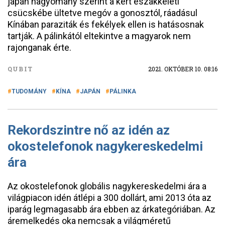
japán hagyomány szerint a kert északkeleti
csücskébe ültetve megóv a gonosztól, ráadásul
Kínában paraziták és fekélyek ellen is hatásosnak
tartják. A pálinkától eltekintve a magyarok nem
rajonganak érte.
QUBIT
2021. OKTÓBER 10. 08:16
TUDOMÁNY
KÍNA
JAPÁN
PÁLINKA
Rekordszintre nő az idén az
okostelefonok nagykereskedelmi
ára
Az okostelefonok globális nagykereskedelmi ára a
világpiacon idén átlépi a 300 dollárt, ami 2013 óta az
iparág legmagasabb ára ebben az árkategóriában. Az
áremelkedés oka nemcsak a világméretű