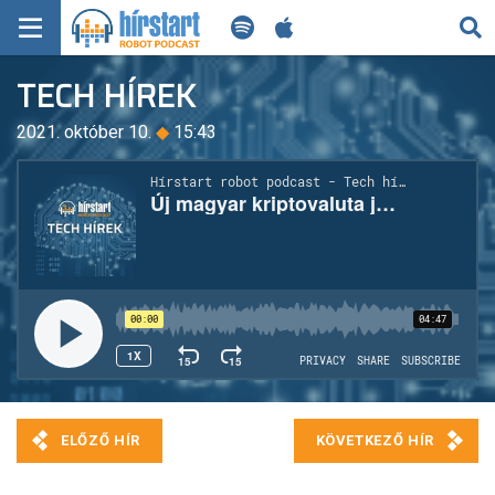
KERESÉS
TECH HÍREK
KEZDŐLAP
2021. október 10.
◆
15:43
FRISS HÍREK
TECH HÍREK
FILM-ZENE-SZÓRAKOZÁS
PLAYLIST
MI AZ A ROBOT PODCAST?