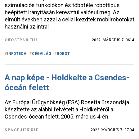
szimulációs funkciókon és többféle robottípus
beépített irányításán keresztül valósul meg. Az
elmúlt években azzal a céllal kezdtek mobilrobotokat
használni az intral
OKOSIPAR.HU
2022. MÁRCIUS 7. 06:14
INFOTECH
CÉGVILÁG
ROBOT
A nap képe - Holdkelte a Csendes-
óceán felett
Az Európai Űrügynökség (ESA) Rosetta űrszondája
készítette az alábbi felvételt a Holdkeltéről a
Csendes-óceán felett, 2005. március 4-én.
SPACEJUNKIE
2022. MÁRCIUS 7. 07:04