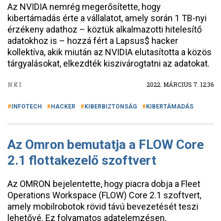
Az NVIDIA nemrég megerősítette, hogy
kibertámadás érte a vállalatot, amely során 1 TB-nyi
érzékeny adathoz – köztük alkalmazotti hitelesítő
adatokhoz is – hozzá fért a Lapsus$ hacker
kollektíva, akik miután az NVIDIA elutasította a közös
tárgyalásokat, elkezdték kiszivárogtatni az adatokat.
NKI
2022. MÁRCIUS 7. 12:36
INFOTECH
HACKER
KIBERBIZTONSÁG
KIBERTÁMADÁS
Az Omron bemutatja a FLOW Core
2.1 flottakezelő szoftvert
Az OMRON bejelentette, hogy piacra dobja a Fleet
Operations Workspace (FLOW) Core 2.1 szoftvert,
amely mobilrobotok rövid távú bevezetését teszi
lehetővé. Ez folyamatos adatelemzésen,