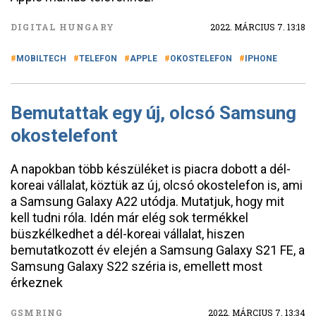
DIGITAL HUNGARY
2022. MÁRCIUS 7. 13:18
MOBILTECH
TELEFON
APPLE
OKOSTELEFON
IPHONE
Bemutattak egy új, olcsó Samsung
okostelefont
A napokban több készüléket is piacra dobott a dél-
koreai vállalat, köztük az új, olcsó okostelefon is, ami
a Samsung Galaxy A22 utódja. Mutatjuk, hogy mit
kell tudni róla. Idén már elég sok termékkel
büszkélkedhet a dél-koreai vállalat, hiszen
bemutatkozott év elején a Samsung Galaxy S21 FE, a
Samsung Galaxy S22 széria is, emellett most
érkeznek
GSMRING
2022. MÁRCIUS 7. 13:34