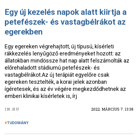
Egy új kezelés napok alatt kiirtja a
petefészek- és vastagbélrákot az
egerekben
Egy egereken végrehajtott, új típusú, kísérleti
rákkezelés lenyűgöző eredményeket hozott: az
állatokban mindössze hat nap alatt felszámolták az
előrehaladott stádiumú petefészek- és
vastagbélrákot.Az új terápiát egyelőre csak
egereken tesztelték, a korai jelek azonban
ígéretesek, és az év végére megkezdődhetnek az
emberi klinikai kísérletek is, írj
IN.HU
2022. MÁRCIUS 7. 13:38
TUDOMÁNY