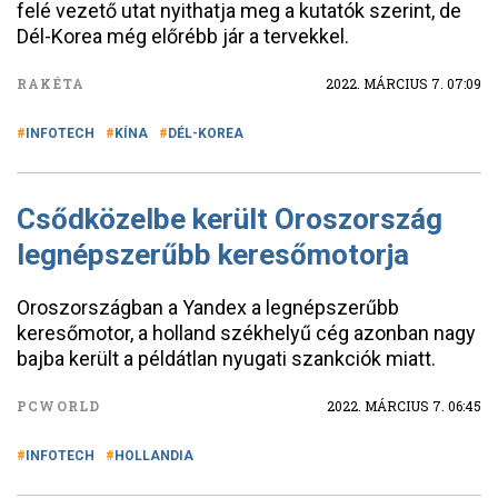
felé vezető utat nyithatja meg a kutatók szerint, de
Dél-Korea még előrébb jár a tervekkel.
RAKÉTA
2022. MÁRCIUS 7. 07:09
INFOTECH
KÍNA
DÉL-KOREA
Csődközelbe került Oroszország
legnépszerűbb keresőmotorja
Oroszországban a Yandex a legnépszerűbb
keresőmotor, a holland székhelyű cég azonban nagy
bajba került a példátlan nyugati szankciók miatt.
PCWORLD
2022. MÁRCIUS 7. 06:45
INFOTECH
HOLLANDIA