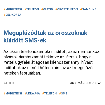
MOBILTECH
TELEFON
OLCSÓ
OKOSTELEFON
SAMSUNG
DÉL-KOREA
Meguplázódtak az oroszoknak
küldött SMS-ek
Az ukrán telefonszámokra indított, azaz nemzetközi
hívások darabszámát tekintve az látszik, hogy a
Yettel ügyfelei átlagosan kilencszer annyi hívást
indítottak az elmúlt héten, mint az azt megelőző
heteken februárban.
24.HU
2022. MÁRCIUS 7. 11:45
MOBILTECH
UKRAJNA
TELEFON
SMS