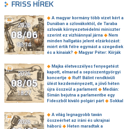
FRISS HÍREK
◆
A magyar kormány több vizet kért a
Dunában a szlovákoktól, de Taraba
2026
szlovák környezetvédelmi miniszter
08/06
◆
szerint ez vízhiánnyal járna
Nem
minden hallgatás jelent elzárkózást:
06:14
miért értik félre egymást a szegediek
◆
és a kínaiak?
Magyar Péter: Kiírják
az első szélerőművi pályázatokat, a
projektekben magyar állami
◆
Majka életveszélyes fenyegetést
◆
tulajdonrészt fognak előírni
Orbán
kapott, elmarad a sepsiszentgyörgyi
2026
Gáspár hatszor repült honvédségi
◆
koncertje
Ruff Bálint rendkívüli
08/05
◆
gépen Csádba és Nigerbe
Ismert
ülést kezdeményezett, a jövő héten
magyar utazási iroda ment csődbe,
◆
újra összeül a parlament
Medián:
18:27
bolgár biztosítóval hadakozhatnak az
Simán bejutna a parlamentbe egy
◆
utasok
Amerikai rakétákat is
◆
Fideszből kiváló polgári párt
Sokkal
zsákmányolt az előrenyomuló orosz
◆
olcsóbb lesz végre a tankolás
◆
hadsereg
Az élet Balásy Gyula
Vitézy: 42 új, 120 méteres
◆
A világ legnagyobb taván
után: a Szerencsejáték Zrt. átalakítja
motorvonatot vesznek, teljesen
összeérhet az iráni és ukrajnai
2026
◆
ügynökségi modelljét
A Tisza-
megújul a szentendrei, a csepeli és a
◆
háború
Heten maradtak a
frakció kezdeményezte, hogy jövő