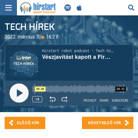
KERESÉS
TECH HÍREK
KEZDŐLAP
2022. március 7.
◆
16:27
FRISS HÍREK
TECH HÍREK
FILM-ZENE-SZÓRAKOZÁS
PLAYLIST
MI AZ A ROBOT PODCAST?