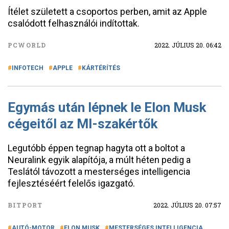
Ítélet született a csoportos perben, amit az Apple
csalódott felhasználói indítottak.
PCWORLD
2022. JÚLIUS 20. 06:42
INFOTECH
APPLE
KÁRTÉRÍTÉS
Egymás után lépnek le Elon Musk
cégeitől az MI-szakértők
Legutóbb éppen tegnap hagyta ott a boltot a
Neuralink egyik alapítója, a múlt héten pedig a
Teslától távozott a mesterséges intelligencia
fejlesztéséért felelős igazgató.
BITPORT
2022. JÚLIUS 20. 07:57
AUTÓ-MOTOR
ELON MUSK
MESTERSÉGES INTELLIGENCIA