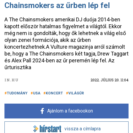
Chainsmokers az űrben lép fel​​
A The Chainsmokers amerikai DJ duója 2014-ben
kapott először hatalmas figyelmet a világtól. Ekkor
még nem is gondolták, hogy ők lehetnek a világ első
olyan zenei formációja, akik az űrben
koncertezhetnek.A Vulture magazinja arról számolt
be, hogy a The Chainsmokers két tagja, Drew Taggart
és Alex Pall 2024-ben az űr peremén lép fel. Az
űrturisztika
IN.HU
2022. JÚLIUS 20. 11:04
TUDOMÁNY
USA
KONCERT
VILÁGŰR
Ajánlom a facebookon
vissza a címlapra