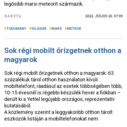
legősibb marsi meteorit származik.
RAKÉTA
2022. JÚLIUS 20. 07:09
TUDOMÁNY
VILÁGŰR
MARS
METEOR
Sok régi mobilt őrizgetnek otthon a
magyarok
Sok régi mobilt őrizgetnek otthon a magyarok: 63
százalékuk tárol otthon használaton kívüli
mobiltelefont, ráadásul az esetek többségében több,
10-15 évesnél is régebbi készülék hever a fiókban –
derült ki a Yettel legújabb országos, reprezentatív
kutatásából.
A közlemény szerint a leggyakoribb otthon tárolt
eszközök listáján a mobiltelefonokat nem