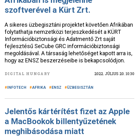
Afrikában is megjelenne
szoftverével a Kürt Zrt.
A sikeres üzbegisztáni projektet követően Afrikában
folytathatja nemzetközi terjeszkedését a KÜRT
Információbiztonsági és Adatmentő Zrt saját
fejlesztésű SeCube GRC információbiztonsági
megoldásával. A társaság lehetőséget kapott arra is,
hogy az ENSZ beszerzéseibe is bekapcsolódjon.
DIGITAL HUNGARY
2022. JÚLIUS 20. 10:30
INFOTECH
AFRIKA
ENSZ
ÜZBEGISZTÁN
Jelentős kártérítést fizet az Apple
a MacBookok billentyűzetének
meghibásodása miatt