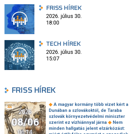
FRISS HÍREK
2026. július 30.
18:00
TECH HÍREK
2026. július 30.
15:07
FRISS HÍREK
◆
A magyar kormány több vizet kért a
Dunában a szlovákoktól, de Taraba
2026
szlovák környezetvédelmi miniszter
08/06
◆
szerint ez vízhiánnyal járna
Nem
minden hallgatás jelent elzárkózást:
06:14