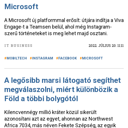
Microsoft
A Microsoft új platformmal erősít: útjára indítja a Viva
Engage-t a Teamsen belül, ahol még Instagram-
szerű történeteket is meg lehet majd osztani.
IT BUSINESS
2022. JÚLIUS 20. 11:11
MOBILTECH
INSTAGRAM
FACEBOOK
MICROSOFT
A legősibb marsi látogató segíthet
megválaszolni, miért különbözik a
Föld a többi bolygótól
Kilencvennégy millió kráter közül sikerült
azonosítani azt az egyet, ahonnan az Northwest
Africa 7034, más néven Fekete Szépség, az egyik