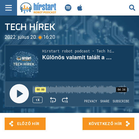
KERESÉS
TECH HÍREK
KEZDŐLAP
2022. július 20.
◆
16:20
FRISS HÍREK
TECH HÍREK
FILM-ZENE-SZÓRAKOZÁS
PLAYLIST
MI AZ A ROBOT PODCAST?