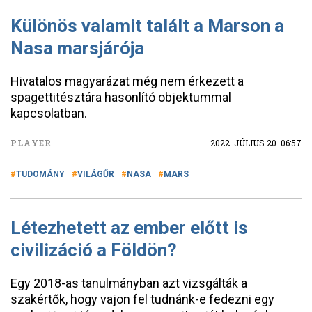
Különös valamit talált a Marson a
Nasa marsjárója
Hivatalos magyarázat még nem érkezett a
spagettitésztára hasonlító objektummal
kapcsolatban.
PLAYER
2022. JÚLIUS 20. 06:57
TUDOMÁNY
VILÁGŰR
NASA
MARS
Létezhetett az ember előtt is
civilizáció a Földön?
Egy 2018-as tanulmányban azt vizsgálták a
szakértők, hogy vajon fel tudnánk-e fedezni egy