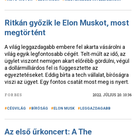
Ritkán győzik le Elon Muskot, most
megtörtént
A világ leggazdagabb embere fel akarta vásárolni a
világ egyik legfontosabb cégét. Telt-múlt az idő, az
ügylet viszont nemigen akart előrébb gördülni, végül
a dollármilliárdos fel is függesztette az
egyeztetéseket. Eddig bírta a tech vállalat, bíróságra
viszi az ügyet. Egy fontos csatát most meg is nyert.
FORBES
2022. JÚLIUS 20. 10:36
CÉGVILÁG
BÍRÓSÁG
ELON MUSK
LEGGAZDAGABB
Az első űrkoncert: A The