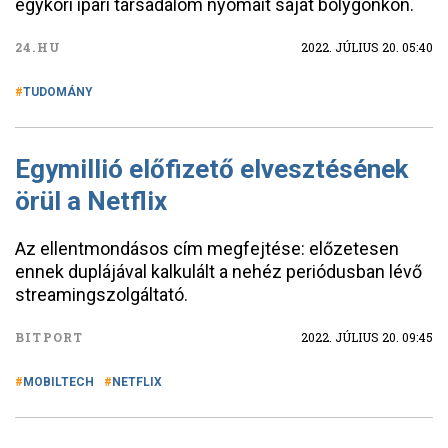
egykori ipari társadalom nyomait saját bolygónkon.
24.HU
2022. JÚLIUS 20. 05:40
TUDOMÁNY
Egymillió előfizető elvesztésének
örül a Netflix
Az ellentmondásos cím megfejtése: előzetesen
ennek duplájával kalkulált a nehéz periódusban lévő
streamingszolgáltató.
BITPORT
2022. JÚLIUS 20. 09:45
MOBILTECH
NETFLIX