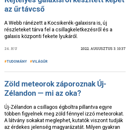
az űrtávcső
A Webb ránézett a Kocsikerék-galaxisra is, új
részleteket tárva fel a csillagkeletkezésről és a
galaxis központi fekete lyukáról.
24.HU
2022. AUGUSZTUS 3. 10:37
TUDOMÁNY
VILÁGŰR
Zöld meteorok záporoznak Új-
Zélandon — mi az oka?
Új-Zélandon a csillagos égboltra pillantva egyre
többen figyelnek meg zöld fénnyel izzó meteorokat.
A látvány sokakat meglephet, kutatók viszont tudják
az érdekes jelenség magyarázatát. Milyen gyakran