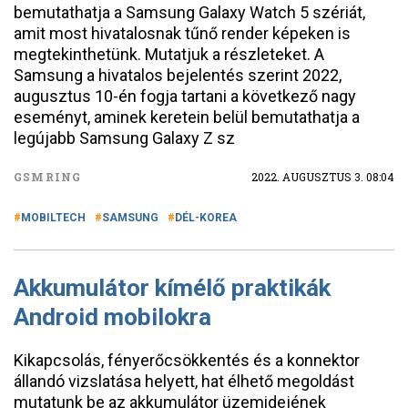
bemutathatja a Samsung Galaxy Watch 5 szériát,
amit most hivatalosnak tűnő render képeken is
megtekinthetünk. Mutatjuk a részleteket. A
Samsung a hivatalos bejelentés szerint 2022,
augusztus 10-én fogja tartani a következő nagy
eseményt, aminek keretein belül bemutathatja a
legújabb Samsung Galaxy Z sz
GSMRING
2022. AUGUSZTUS 3. 08:04
MOBILTECH
SAMSUNG
DÉL-KOREA
Akkumulátor kímélő praktikák
Android mobilokra
Kikapcsolás, fényerőcsökkentés és a konnektor
állandó vizslatása helyett, hat élhető megoldást
mutatunk be az akkumulátor üzemidejének