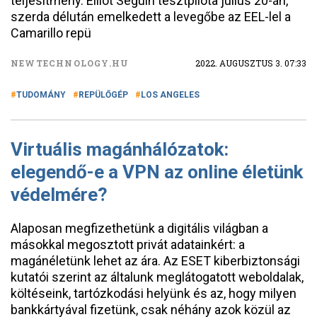
teljesítmény. Elliot Seguin tesztpilóta július 20-án,
szerda délután emelkedett a levegőbe az EEL-lel a
Camarillo repü
NEWTECHNOLOGY.HU
2022. AUGUSZTUS 3. 07:33
TUDOMÁNY
REPÜLŐGÉP
LOS ANGELES
Virtuális magánhálózatok:
elegendő-e a VPN az online életünk
védelmére?
Alaposan megfizethetünk a digitális világban a
másokkal megosztott privát adatainkért: a
magánéletünk lehet az ára. Az ESET kiberbiztonsági
kutatói szerint az általunk meglátogatott weboldalak,
költéseink, tartózkodási helyünk és az, hogy milyen
bankkártyával fizetünk, csak néhány azok közül az