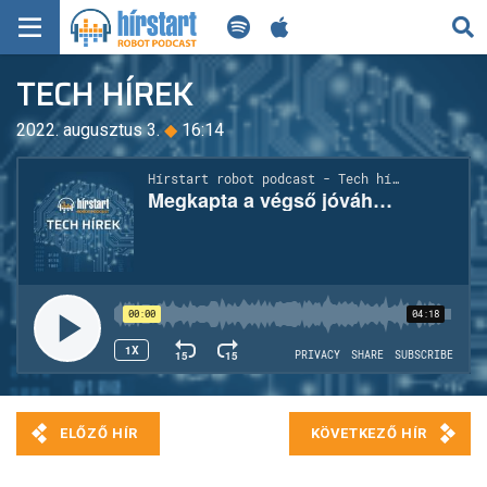
KERESÉS
TECH HÍREK
KEZDŐLAP
2022. augusztus 3.
◆
16:14
FRISS HÍREK
TECH HÍREK
FILM-ZENE-SZÓRAKOZÁS
PLAYLIST
MI AZ A ROBOT PODCAST?