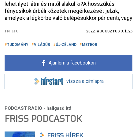
lehet ilyet látni és mitől alakul ki?A hosszúkás
fénycsíkok űrbéli kőzetek megérkezését jelzik,
amelyek a légkörbe való belépésükkor pár centi, vagy
IN.HU
2022. AUGUSZTUS 3. 11:26
TUDOMÁNY
VILÁGŰR
ÚJ-ZÉLAND
METEOR
Ajánlom a facebookon
vissza a címlapra
FRISS PODCASTOK
FRISS HÍREK