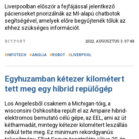
Liverpoolban először a fejfájással jelentkező
pácienseket priorizálnák az MI-alapú chatbotok
segítségével, amelyek előre begyűjtenék tőlük az
ehhez szükséges információt.
BITPORT
2022. AUGUSZTUS 3. 07:48
INFOTECH
ANGLIA
ROBOT
LIVERPOOL
Egyhuzamban kétezer kilométert
tett meg egy hibrid repülőgép
Los Angelesből csaknem a Michigan-tóig, a
wisconsini Oshkoshba repült el az Ampaire hibrid-
elektromos bemutató célú gépe, az EEL, ami az út
kétharmadát, mintegy kétezer kilométert leszállás
nélkül tette meg. Ez minimum rekordgyanús