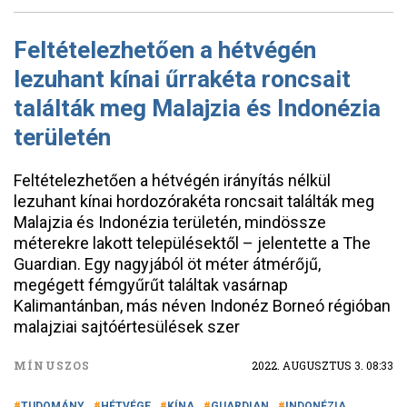
Feltételezhetően a hétvégén
lezuhant kínai űrrakéta roncsait
találták meg Malajzia és Indonézia
területén
Feltételezhetően a hétvégén irányítás nélkül
lezuhant kínai hordozórakéta roncsait találták meg
Malajzia és Indonézia területén, mindössze
méterekre lakott településektől – jelentette a The
Guardian. Egy nagyjából öt méter átmérőjű,
megégett fémgyűrűt találtak vasárnap
Kalimantánban, más néven Indonéz Borneó régióban
malajziai sajtóértesülések szer
MÍNUSZOS
2022. AUGUSZTUS 3. 08:33
TUDOMÁNY
HÉTVÉGE
KÍNA
GUARDIAN
INDONÉZIA