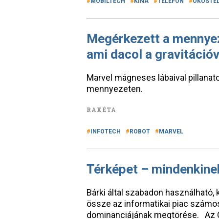
MOBILTECH
KÍNA
TELEFON
OKOSTE
Megérkezett a mennyez
ami dacol a gravitációv
Marvel mágneses lábaival pillanato
mennyezeten.
RAKÉTA
INFOTECH
ROBOT
MARVEL
Térképet – mindenkine
Bárki által szabadon használható, 
össze az informatikai piac számo
dominanciájának megtörése. Az Ov