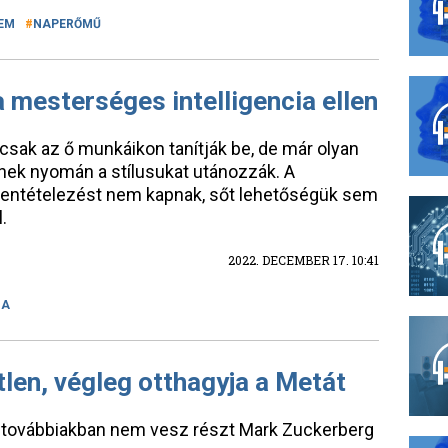
EM
NAPERŐMŰ
mesterséges intelligencia ellen
sak az ő munkáikon tanítják be, de már olyan
nnek nyomán a stílusukat utánozzák. A
entételezést nem kapnak, sőt lehetőségük sem
.
2022. DECEMBER 17. 10:41
IA
len, végleg otthagyja a Metát
 továbbiakban nem vesz részt Mark Zuckerberg