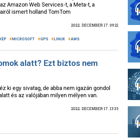
t az Amazon Web Services-t, a Meta-t, a
airól ismert holland TomTom
2022. DECEMBER 17. 09:21
KÉP
MICROSOFT
GPS
LINUX
AWS
homok alatt? Ezt biztos nem
néz ki egy sivatag, de abba nem igazán gondol
alatt és az valójában milyen mélyen van.
2022. DECEMBER 17. 13:33