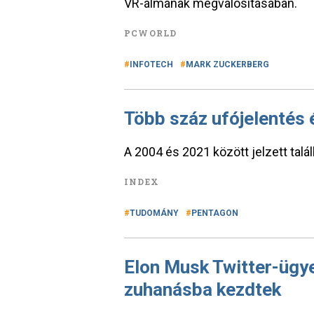
VR-álmának megvalósításában.
PCWORLD
INFOTECH
MARK ZUCKERBERG
Több száz ufójelentés
A 2004 és 2021 között jelzett talá
INDEX
TUDOMÁNY
PENTAGON
Elon Musk Twitter-ügye
zuhanásba kezdtek