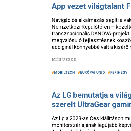
App vezet világtalant 
Navigációs alkalmazás segíti a va
Nemzetközi Repülőtéren – közölte 
transznacionális DANOVA-projekt 
megvalósuló fejlesztésnek köszö
eddiginél könnyebbé vált a kísérő 
MÍNUSZOS
MOBILTECH
EURÓPAI UNIÓ
FERIHEGY
Az LG bemutatja a vilá
szerelt UltraGear gami
Az Lg a 2023-as Ces kiállításon m
monitorszériájának legújabb képv