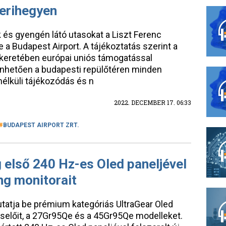
Ferihegyen
k és gyengén látó utasokat a Liszt Ferenc
a Budapest Airport. A tájékoztatás szerint a
keretében európai uniós támogatással
nhetően a budapesti repülőtéren minden
nélküli tájékozódás és n
2022. DECEMBER 17. 06:33
BUDAPEST AIRPORT ZRT.
g első 240 Hz-es Oled paneljével
ng monitorait
utatja be prémium kategóriás UltraGear Oled
iselőit, a 27Gr95Qe és a 45Gr95Qe modelleket.