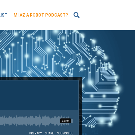
KERESÉS
LIST
MI AZ A ROBOT PODCAST?