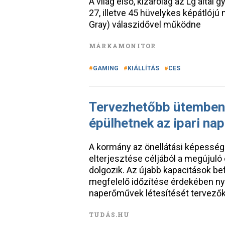
A világ első, kizárólag az Lg által 
27, illetve 45 hüvelykes képátlójú
Gray) válaszidővel működne
MÁRKAMONITOR
GAMING
KIÁLLÍTÁS
CES
Tervezhetőbb ütemben,
épülhetnek az ipari n
A kormány az önellátási képesség
elterjesztése céljából a megújuló
dolgozik. Az újabb kapacitások 
megfelelő időzítése érdekében nyil
naperőművek létesítését tervezők
TUDÁS.HU