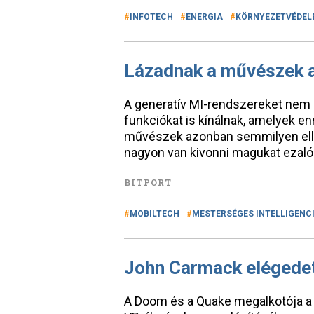
INFOTECH
ENERGIA
KÖRNYEZETVÉDEL
Lázadnak a művészek a 
A generatív MI-rendszereket nem c
funkciókat is kínálnak, amelyek e
művészek azonban semmilyen ell
nagyon van kivonni magukat ezalól
BITPORT
MOBILTECH
MESTERSÉGES INTELLIGENC
John Carmack elégedet
A Doom és a Quake megalkotója a