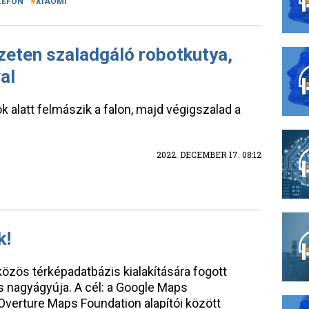
LEFON
XIAOMI
eten szaladgáló robotkutya,
al
k alatt felmászik a falon, majd végigszalad a
2022. DECEMBER 17. 08:12
k!
közös térképadatbázis kialakítására fogott
s nagyágyúja. A cél: a Google Maps
erture Maps Foundation alapítói között