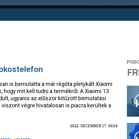
 okostelefon
FR
osan is bemutatta a már régóta pletykált Xiaomi
, hogy mit kell tudni a termékről. A Xiaomi 13
ndult, ugyanis az először kitűzött bemutatási
 viszont végre hivatalosan is piacra kerültek a
2022. DECEMBER 17. 06:04