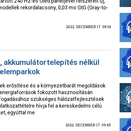
gyártott 240 Hz-es Oled paneljével felszerelt új,
 modellek rekordalacsony, 0,03 ms GtG (Gray-to-
2022. DECEMBER 17. 08:36
 akkumulátortelepítés nélkül
apelemparkok
ek erősítése és a környezetbarát megoldások
 energiaforrások fokozott hasznosításán
befogadásához szükséges hálózatfejlesztések
atkozattételre hívja fel a kereskedelmi célú
et, egyúttal me
2022. DECEMBER 17. 09:45