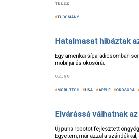
TELEX
TUDOMÁNY
Hatalmasat hibáztak az
Egy amerikai síparadicsomban sorr
mobiljai és okosórái.
ORIGO
MOBILTECH
USA
APPLE
OKOSÓRA
Elvárássá válhatnak az
Új puha robotot fejlesztett öngyó
Egyetem, már azzal a szándékkal,