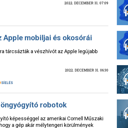
2022. DECEMBER 31. 07:09
 Apple mobiljai és okosórái
a tárcsázták a vészhívót az Apple legújabb
2022. DECEMBER 31. 06:30
SÍELÉS
 öngyógyító robotok
gyító képességgel az amerikai Cornell Műszaki
 hogy a gép akár mélytengeri körülmények