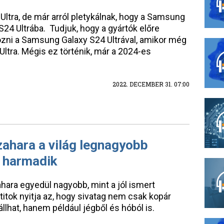
ltra, de már arról pletykálnak, hogy a Samsung
 S24 Ultrába. Tudjuk, hogy a gyártók előre
ozni a Samsung Galaxy S24 Ultrával, amikor még
ltra. Mégis ez történik, már a 2024-es
2022. DECEMBER 31. 07:00
zahara a világ legnagyobb
a harmadik
ahara egyedül nagyobb, mint a jól ismert
itok nyitja az, hogy sivatag nem csak kopár
hat, hanem például jégből és hóból is.