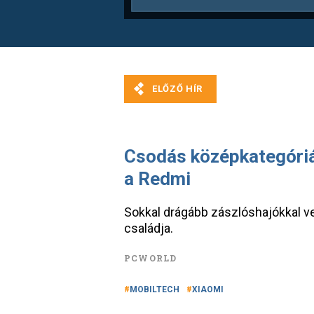
Csodás középkategóriá
a Redmi
Sokkal drágább zászlóshajókkal ve
családja.
PCWORLD
MOBILTECH
XIAOMI