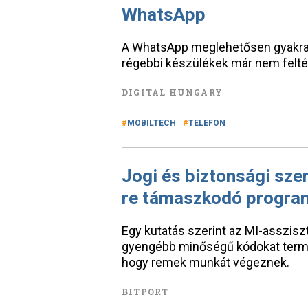
WhatsApp
A WhatsApp meglehetősen gyakran 
régebbi készülékek már nem feltétl
DIGITAL HUNGARY
MOBILTECH
TELEFON
Jogi és biztonsági sze
re támaszkodó progra
Egy kutatás szerint az MI-asszis
gyengébb minőségű kódokat terme
hogy remek munkát végeznek.
BITPORT