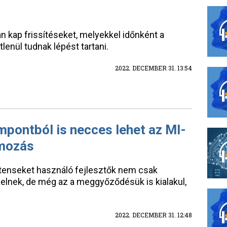
kap frissítéseket, melyekkel időnként a
enül tudnak lépést tartani.
2022. DECEMBER 31. 13:54
mpontból is necces lehet az MI-
mozás
ztenseket használó fejlesztők nem csak
lnek, de még az a meggyőződésük is kialakul,
2022. DECEMBER 31. 12:48