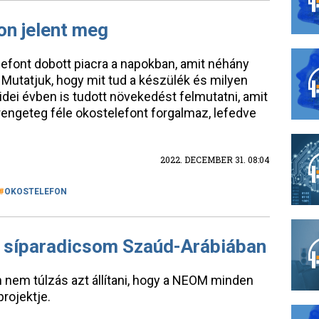
on jelent meg
telefont dobott piacra a napokban, amit néhány
 Mutatjuk, hogy mit tud a készülék és milyen
idei évben is tudott növekedést felmutatni, amit
engeteg féle okostelefont forgalmaz, lefedve
2022. DECEMBER 31. 08:04
OKOSTELEFON
l síparadicsom Szaúd-Arábiában
n nem túlzás azt állítani, hogy a NEOM minden
rojektje.