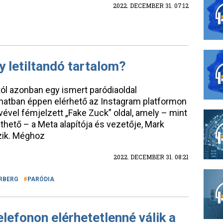
2022. DECEMBER 31. 07:12
y letiltandó tartalom?
ztól azonban egy ismert paródiaoldal
anatban éppen elérhető az Instagram platformon
vel fémjelzett „Fake Zuck” oldal, amely – mint
thető – a Meta alapítója és vezetője, Mark
zik. Méghoz
2022. DECEMBER 31. 08:21
RBERG
PARÓDIA
elefonon elérhetetlenné válik a