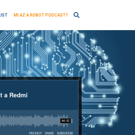
KERESÉS
LIST
MI AZ A ROBOT PODCAST?