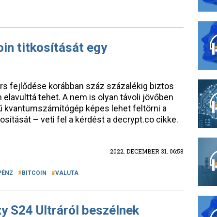
oin titkosítását egy
rs fejlődése korábban száz százalékig biztos
 elavulttá tehet. A nem is olyan távoli jövőben
ű kvantumszámítógép képes lehet feltörni a
kosítását – veti fel a kérdést a decrypt.co cikke.
2022. DECEMBER 31. 06:58
PÉNZ
BITCOIN
VALUTA
y S24 Ultráról beszélnek