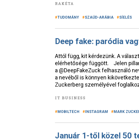
RAKÉTA
TUDOMÁNY
SZAÚD-ARÁBIA
SÍELÉS
Deep fake: paródia vag
Attól függ, kit kérdezünk. A válas
elérhetősége függött. Jelen pill
a @DeepFakeZuck felhasználó nevé
a nevéből is könnyen kikövetkezte
Zuckerberg személyével foglalko
IT BUSINESS
MOBILTECH
INSTAGRAM
MARK ZUCKE
Január 1-től közel 50 t