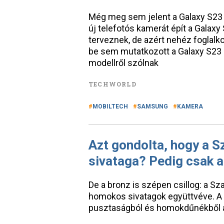
Még meg sem jelent a Galaxy S23 U
új telefotós kamerát épít a Galaxy
terveznek, de azért nehéz foglalk
be sem mutatkozott a Galaxy S23 U
modellről szólnak
TECHWORLD
MOBILTECH
SAMSUNG
KAMERA
Azt gondolta, hogy a S
sivataga? Pedig csak 
De a bronz is szépen csillog: a Sz
homokos sivatagok együttvéve. A t
pusztaságból és homokdűnékből áll