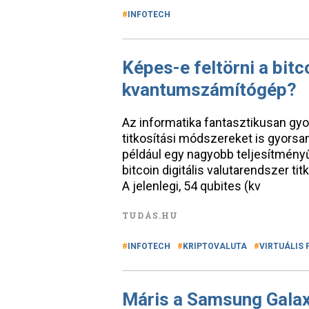
INFOTECH
Képes-e feltörni a bitc
kvantumszámítógép?
Az informatika fantasztikusan gyo
titkosítási módszereket is gyorsan
például egy nagyobb teljesítmény
bitcoin digitális valutarendszer tit
A jelenlegi, 54 qubites (kv
TUDÁS.HU
INFOTECH
KRIPTOVALUTA
VIRTUÁLIS 
Máris a Samsung Galax