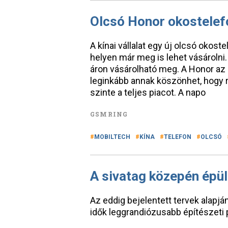
Olcsó Honor okostelef
A kínai vállalat egy új olcsó okos
helyen már meg is lehet vásárolni.
áron vásárolható meg. A Honor az 
leginkább annak köszönhet, hogy r
szinte a teljes piacot. A napo
GSMRING
MOBILTECH
KÍNA
TELEFON
OLCSÓ
A sivatag közepén épü
Az eddig bejelentett tervek alapjá
idők leggrandiózusabb építészeti p