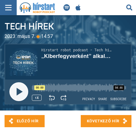
KERESÉS
TECH HÍREK
KEZDŐLAP
2023. május 7.
◆
14:57
FRISS HÍREK
TECH HÍREK
FILM-ZENE-SZÓRAKOZÁS
PLAYLIST
MI AZ A ROBOT PODCAST?