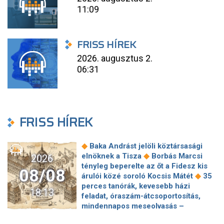
11:09
FRISS HÍREK
2026. augusztus 2.
06:31
FRISS HÍREK
◆
Baka Andrást jelöli köztársasági
◆
elnöknek a Tisza
Borbás Marcsi
2026
tényleg beperelte az őt a Fidesz kis
08/08
◆
árulói közé soroló Kocsis Mátét
35
perces tanórák, kevesebb házi
18:13
feladat, óraszám-átcsoportosítás,
mindennapos meseolvasás –
elkészült a minisztérium alsó