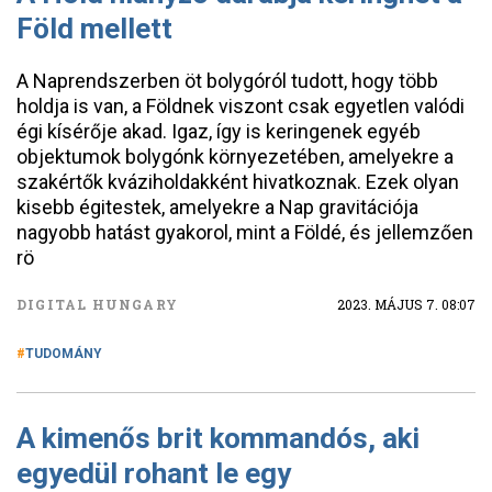
Föld mellett
A Naprendszerben öt bolygóról tudott, hogy több
holdja is van, a Földnek viszont csak egyetlen valódi
égi kísérője akad. Igaz, így is keringenek egyéb
objektumok bolygónk környezetében, amelyekre a
szakértők kváziholdakként hivatkoznak. Ezek olyan
kisebb égitestek, amelyekre a Nap gravitációja
nagyobb hatást gyakorol, mint a Földé, és jellemzően
rö
DIGITAL HUNGARY
2023. MÁJUS 7. 08:07
TUDOMÁNY
A kimenős brit kommandós, aki
egyedül rohant le egy