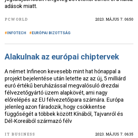
adások miatt.
PCWORLD
2023. MÁJUS 7. 06:50
INFOTECH
EURÓPAI BIZOTTSÁG
Alakulnak az európai chiptervek
A német Infineon kevesebb mint hat hónappal a
projekt bejelentése után letette az az új, 5 milliárd
euró értékű beruházással megvalósuló drezdai
félvezetőgyártó üzem alapkövét, ami nagy
előrelépés az EU félvezetőipara számára. Európa
jelenleg azon fáradozik, hogy csökkentse
függőségét a többek között Kínából, Tajvanról és
Dél-Koreából származó félv
IT BUSINESS
2023. MÁJUS 7. 06:35