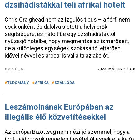
dzsihádistákkal teli afrikai hotelt
Chris Craighead nem az izgulós típus – a férfi nem
csak önként és dalolva sietett a helyi erők
segítségére, és hatolt be egy dzsihádistáktól
nyüzsgő hotelbe, hogy megmentse az ismerőseit,
de a különleges egységek szokásaitól eltérően
idővel névvel és arccal is vállalta az akciót.
RAKÉTA
2023. MÁJUS 7. 13:18
TUDOMÁNY
AFRIKA
SZÁLLODA
Leszámolnának Európában az
illegális élő közvetítésekkel
Az Európai Bizottság nem nézi jó szemmel, hogy a
jogtulajdonosok rengeteg bevételtől esnek el a kalóz