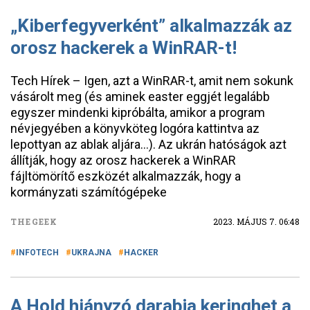
„Kiberfegyverként” alkalmazzák az
orosz hackerek a WinRAR-t!
Tech Hírek – Igen, azt a WinRAR-t, amit nem sokunk
vásárolt meg (és aminek easter eggjét legalább
egyszer mindenki kipróbálta, amikor a program
névjegyében a könyvköteg logóra kattintva az
lepottyan az ablak aljára…). Az ukrán hatóságok azt
állítják, hogy az orosz hackerek a WinRAR
fájltömörítő eszközét alkalmazzák, hogy a
kormányzati számítógépeke
THEGEEK
2023. MÁJUS 7. 06:48
INFOTECH
UKRAJNA
HACKER
A Hold hiányzó darabja keringhet a