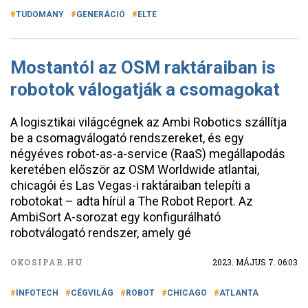
TUDOMÁNY
GENERÁCIÓ
ELTE
Mostantól az OSM raktáraiban is
robotok válogatják a csomagokat
A logisztikai világcégnek az Ambi Robotics szállítja
be a csomagválogató rendszereket, és egy
négyéves robot-as-a-service (RaaS) megállapodás
keretében először az OSM Worldwide atlantai,
chicagói és Las Vegas-i raktáraiban telepíti a
robotokat – adta hírül a The Robot Report. Az
AmbiSort A-sorozat egy konfigurálható
robotválogató rendszer, amely gé
OKOSIPAR.HU
2023. MÁJUS 7. 06:03
INFOTECH
CÉGVILÁG
ROBOT
CHICAGO
ATLANTA