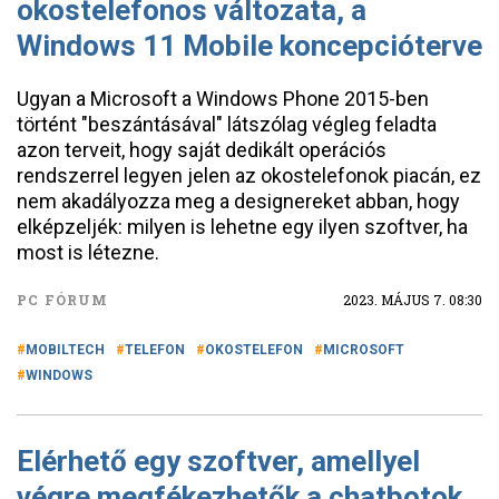
okostelefonos változata, a
Windows 11 Mobile koncepcióterve
Ugyan a Microsoft a Windows Phone 2015-ben
történt "beszántásával" látszólag végleg feladta
azon terveit, hogy saját dedikált operációs
rendszerrel legyen jelen az okostelefonok piacán, ez
nem akadályozza meg a designereket abban, hogy
elképzeljék: milyen is lehetne egy ilyen szoftver, ha
most is létezne.
PC FÓRUM
2023. MÁJUS 7. 08:30
MOBILTECH
TELEFON
OKOSTELEFON
MICROSOFT
WINDOWS
Elérhető egy szoftver, amellyel
végre megfékezhetők a chatbotok