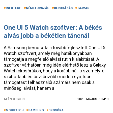
INFOTECH
NÉMETORSZÁG
BERUHÁZÁS
TAJVAN
One UI 5 Watch szoftver: A békés
alvás jobb a békétlen táncnál
A Samsung bemutatta a továbbfejlesztett One UI 5
Watch szoftvert, amely még hatékonyabban
támogatja a megfelelő alvási rutin kialakítását. A
szoftver várhatóan még idén elérhető lesz a Galaxy
Watch okosórákon, hogy a korábbinál is személyre
szabottabb és ösztönzőbb módon nyújtson
támogatást felhasználói számára nem csak a
minőségi alvást, hanem a
MÍNUSZOS
2023. MÁJUS 7. 04:33
MOBILTECH
SAMSUNG
OKOSÓRA