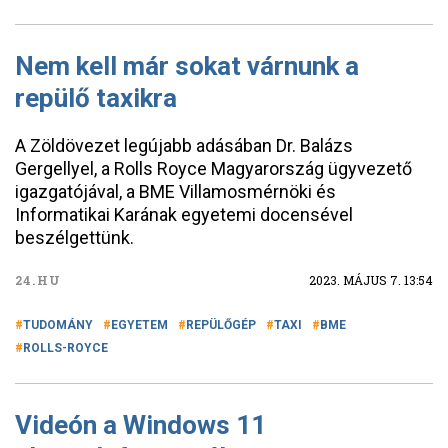
Nem kell már sokat várnunk a
repülő taxikra
A Zöldövezet legújabb adásában Dr. Balázs
Gergellyel, a Rolls Royce Magyarország ügyvezető
igazgatójával, a BME Villamosmérnöki és
Informatikai Karának egyetemi docensével
beszélgettünk.
24.HU
2023. MÁJUS 7. 13:54
TUDOMÁNY
EGYETEM
REPÜLŐGÉP
TAXI
BME
ROLLS-ROYCE
Videón a Windows 11