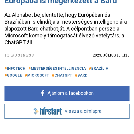
Európába is megérkezett a Bard
Az Alphabet bejelentette, hogy Európában és
Brazíliában is elindítja a mesterséges intelligenciára
alapozott Bard chatbotját. A célpontban persze a
Microsoft komoly támogatását élvező vetélytárs, a
ChatGPT áll
IT BUSINESS
2023. JÚLIUS 13. 11:15
INFOTECH
MESTERSÉGES INTELLIGENCIA
BRAZÍLIA
GOOGLE
MICROSOFT
CHATGPT
BARD
Ajánlom a facebookon
vissza a címlapra