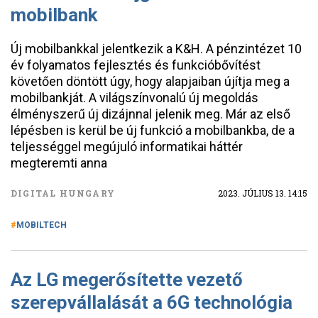
mobilbank
Új mobilbankkal jelentkezik a K&H. A pénzintézet 10
év folyamatos fejlesztés és funkcióbővítést
követően döntött úgy, hogy alapjaiban újítja meg a
mobilbankját. A világszínvonalú új megoldás
élményszerű új dizájnnal jelenik meg. Már az első
lépésben is kerül be új funkció a mobilbankba, de a
teljességgel megújuló informatikai háttér
megteremti anna
DIGITAL HUNGARY
2023. JÚLIUS 13. 14:15
MOBILTECH
Az LG megerősítette vezető
szerepvállalását a 6G technológia