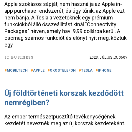
Apple szokásos sápját, nem használja az Apple in-
app purchase rendszerét, és úgy tűnik, az Apple ezt
nem bánja. A Tesla a vezetőknek egy prémium
funkciókból álló összeállítást kínál "Connectivity
Packages" néven, amely havi 9,99 dollárba kerül. A
csomag számos funkciót és előnyt nyit meg, köztük
egy
IT BUSINESS
2023. JÚLIUS 13. 06:07
MOBILTECH
APPLE
OKOSTELEFON
TESLA
IPHONE
Új földtörténeti korszak kezdődött
nemrégiben?
Az ember természetpusztító tevékenységének
kezdetét neveznék meg az új korszak kezdeteként.