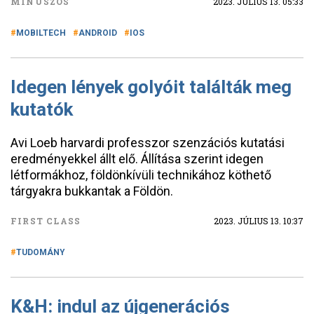
MÍNUSZOS
2023. JÚLIUS 13. 05:33
MOBILTECH
ANDROID
IOS
Idegen lények golyóit találták meg
kutatók
Avi Loeb harvardi professzor szenzációs kutatási
eredményekkel állt elő. Állítása szerint idegen
létformákhoz, földönkívüli technikához köthető
tárgyakra bukkantak a Földön.
FIRST CLASS
2023. JÚLIUS 13. 10:37
TUDOMÁNY
K&H: indul az újgenerációs