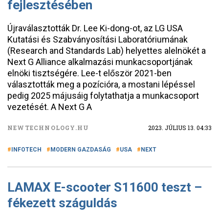
fejlesztésében
Újraválasztották Dr. Lee Ki-dong-ot, az LG USA
Kutatási és Szabványosítási Laboratóriumának
(Research and Standards Lab) helyettes alelnökét a
Next G Alliance alkalmazási munkacsoportjának
elnöki tisztségére. Lee-t először 2021-ben
választották meg a pozícióra, a mostani lépéssel
pedig 2025 májusáig folytathatja a munkacsoport
vezetését. A Next G A
NEWTECHNOLOGY.HU
2023. JÚLIUS 13. 04:33
INFOTECH
MODERN GAZDASÁG
USA
NEXT
LAMAX E-scooter S11600 teszt –
fékezett száguldás