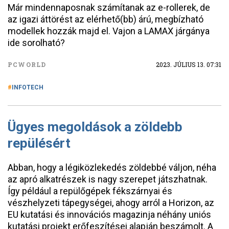
Már mindennaposnak számítanak az e-rollerek, de
az igazi áttörést az elérhető(bb) árú, megbízható
modellek hozzák majd el. Vajon a LAMAX járgánya
ide sorolható?
PCWORLD
2023. JÚLIUS 13. 07:31
INFOTECH
Ügyes megoldások a zöldebb
repülésért
Abban, hogy a légiközlekedés zöldebbé váljon, néha
az apró alkatrészek is nagy szerepet játszhatnak.
Így például a repülőgépek fékszárnyai és
vészhelyzeti tápegységei, ahogy arról a Horizon, az
EU kutatási és innovációs magazinja néhány uniós
kutatási projekt erőfeszítései alapján beszámolt. A