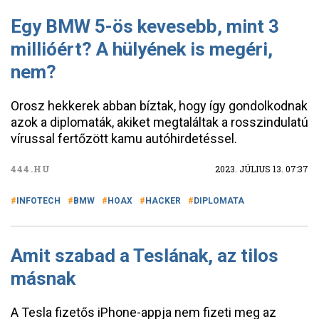
Egy BMW 5-ös kevesebb, mint 3
millióért? A hülyének is megéri,
nem?
Orosz hekkerek abban bíztak, hogy így gondolkodnak
azok a diplomaták, akiket megtaláltak a rosszindulatú
vírussal fertőzött kamu autóhirdetéssel.
444.HU
2023. JÚLIUS 13. 07:37
INFOTECH
BMW
HOAX
HACKER
DIPLOMATA
Amit szabad a Teslának, az tilos
másnak
A Tesla fizetős iPhone-appja nem fizeti meg az