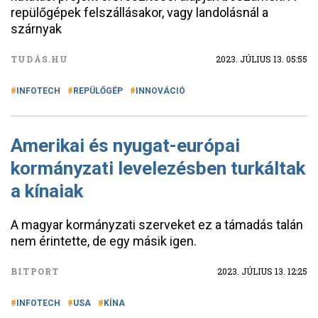
repülőgépek felszállásakor, vagy landolásnál a
szárnyak
TUDÁS.HU
2023. JÚLIUS 13. 05:55
INFOTECH
REPÜLŐGÉP
INNOVÁCIÓ
Amerikai és nyugat-európai
kormányzati levelezésben turkáltak
a kínaiak
A magyar kormányzati szerveket ez a támadás talán
nem érintette, de egy másik igen.
BITPORT
2023. JÚLIUS 13. 12:25
INFOTECH
USA
KÍNA