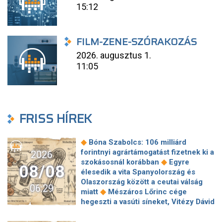
15:12
FILM-ZENE-SZÓRAKOZÁS
2026. augusztus 1.
11:05
FRISS HÍREK
◆
Bóna Szabolcs: 106 milliárd
forintnyi agrártámogatást fizetnek ki a
2026
◆
szokásosnál korábban
Egyre
08/08
élesedik a vita Spanyolország és
Olaszország között a ceutai válság
06:29
◆
miatt
Mészáros Lőrinc cége
hegeszti a vasúti síneket, Vitézy Dávid
◆
elmagyarázta, miért
Jogi lépéseket
tesz a Bosnyák téri irodakomplexum