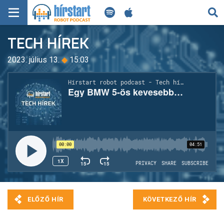
KERESÉS
TECH HÍREK
KEZDŐLAP
2023. július 13.
◆
15:03
FRISS HÍREK
TECH HÍREK
FILM-ZENE-SZÓRAKOZÁS
PLAYLIST
MI AZ A ROBOT PODCAST?