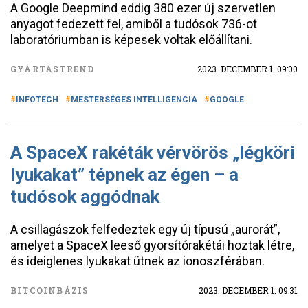
A Google Deepmind eddig 380 ezer új szervetlen
anyagot fedezett fel, amiből a tudósok 736-ot
laboratóriumban is képesek voltak előállítani.
GYÁRTÁSTREND
2023. DECEMBER 1. 09:00
INFOTECH
MESTERSÉGES INTELLIGENCIA
GOOGLE
A SpaceX rakéták vérvörös „légköri
lyukakat” tépnek az égen – a
tudósok aggódnak
A csillagászok felfedeztek egy új típusú „aurorát”,
amelyet a SpaceX leeső gyorsítórakétái hoztak létre,
és ideiglenes lyukakat ütnek az ionoszférában.
BITCOINBÁZIS
2023. DECEMBER 1. 09:31