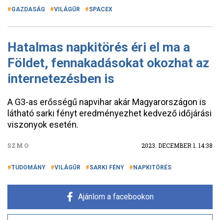
GAZDASÁG
VILÁGŰR
SPACEX
Hatalmas napkitörés éri el ma a
Földet, fennakadásokat okozhat az
internetezésben is
A G3-as erősségű napvihar akár Magyarországon is
látható sarki fényt eredményezhet kedvező időjárási
viszonyok esetén.
SZMO
2023. DECEMBER 1. 14:38
TUDOMÁNY
VILÁGŰR
SARKI FÉNY
NAPKITÖRÉS
Ajánlom a facebookon