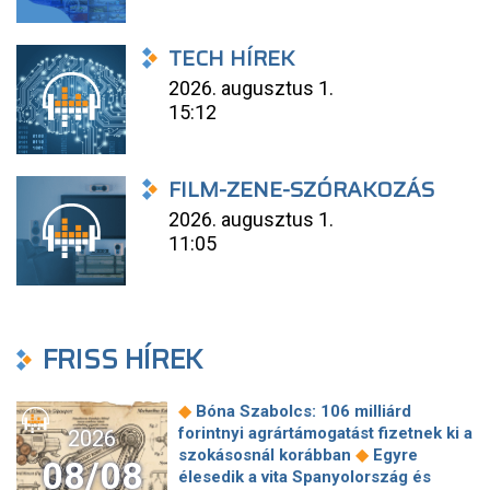
TECH HÍREK
2026. augusztus 1.
15:12
FILM-ZENE-SZÓRAKOZÁS
2026. augusztus 1.
11:05
FRISS HÍREK
◆
Bóna Szabolcs: 106 milliárd
forintnyi agrártámogatást fizetnek ki a
2026
◆
szokásosnál korábban
Egyre
08/08
élesedik a vita Spanyolország és