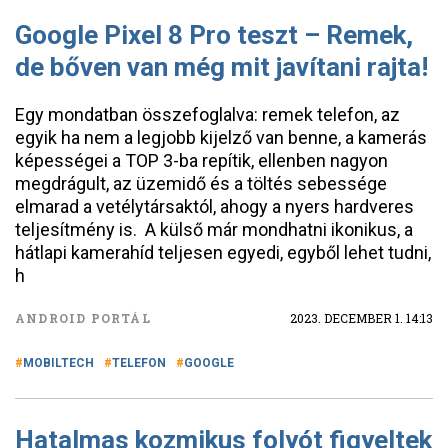
Google Pixel 8 Pro teszt – Remek,
de bőven van még mit javítani rajta!
Egy mondatban összefoglalva: remek telefon, az
egyik ha nem a legjobb kijelző van benne, a kamerás
képességei a TOP 3-ba repítik, ellenben nagyon
megdrágult, az üzemidő és a töltés sebessége
elmarad a vetélytársaktól, ahogy a nyers hardveres
teljesítmény is. A külső már mondhatni ikonikus, a
hátlapi kamerahíd teljesen egyedi, egyből lehet tudni,
h
ANDROID PORTÁL
2023. DECEMBER 1. 14:13
MOBILTECH
TELEFON
GOOGLE
Hatalmas kozmikus folyót figyeltek