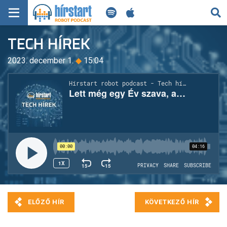
KERESÉS
TECH HÍREK
KEZDŐLAP
2023. december 1.
◆
15:04
FRISS HÍREK
TECH HÍREK
FILM-ZENE-SZÓRAKOZÁS
PLAYLIST
MI AZ A ROBOT PODCAST?