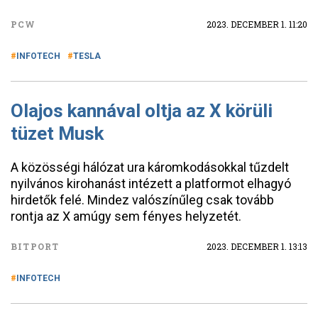
PCW
2023. DECEMBER 1. 11:20
INFOTECH
TESLA
Olajos kannával oltja az X körüli
tüzet Musk
A közösségi hálózat ura káromkodásokkal tűzdelt
nyilvános kirohanást intézett a platformot elhagyó
hirdetők felé. Mindez valószínűleg csak tovább
rontja az X amúgy sem fényes helyzetét.
BITPORT
2023. DECEMBER 1. 13:13
INFOTECH