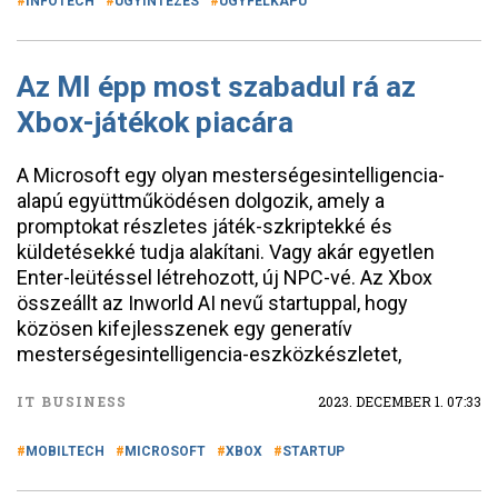
INFOTECH
ÜGYINTÉZÉS
ÜGYFÉLKAPU
Az MI épp most szabadul rá az
Xbox-játékok piacára
A Microsoft egy olyan mesterségesintelligencia-
alapú együttműködésen dolgozik, amely a
promptokat részletes játék-szkriptekké és
küldetésekké tudja alakítani. Vagy akár egyetlen
Enter-leütéssel létrehozott, új NPC-vé. Az Xbox
összeállt az Inworld AI nevű startuppal, hogy
közösen kifejlesszenek egy generatív
mesterségesintelligencia-eszközkészletet,
IT BUSINESS
2023. DECEMBER 1. 07:33
MOBILTECH
MICROSOFT
XBOX
STARTUP