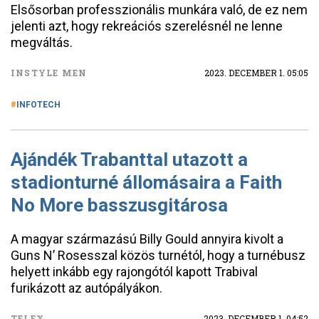
Elsősorban professzionális munkára való, de ez nem
jelenti azt, hogy rekreációs szerelésnél ne lenne
megváltás.
INSTYLE MEN
2023. DECEMBER 1. 05:05
INFOTECH
Ajándék Trabanttal utazott a
stadionturné állomásaira a Faith
No More basszusgitárosa
A magyar származású Billy Gould annyira kivolt a
Guns N’ Rosesszal közös turnétól, hogy a turnébusz
helyett inkább egy rajongótól kapott Trabival
furikázott az autópályákon.
TELEX
2023. DECEMBER 1. 04:52