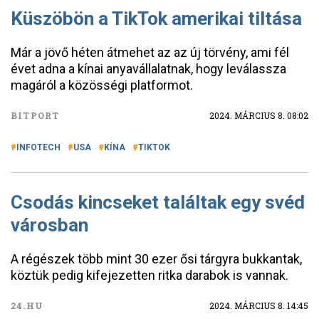
Küszöbön a TikTok amerikai tiltása
Már a jövő héten átmehet az az új törvény, ami fél
évet adna a kínai anyavállalatnak, hogy leválassza
magáról a közösségi platformot.
BITPORT
2024. MÁRCIUS 8. 08:02
INFOTECH
USA
KÍNA
TIKTOK
Csodás kincseket találtak egy svéd
városban
A régészek több mint 30 ezer ősi tárgyra bukkantak,
köztük pedig kifejezetten ritka darabok is vannak.
24.HU
2024. MÁRCIUS 8. 14:45