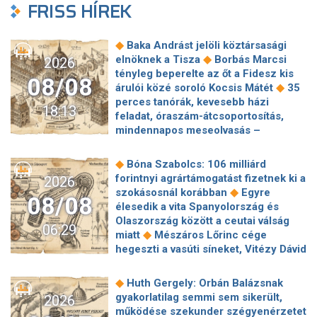
FRISS HÍREK
◆
Baka Andrást jelöli köztársasági
◆
elnöknek a Tisza
Borbás Marcsi
2026
tényleg beperelte az őt a Fidesz kis
08/08
◆
árulói közé soroló Kocsis Mátét
35
perces tanórák, kevesebb házi
18:13
feladat, óraszám-átcsoportosítás,
mindennapos meseolvasás –
elkészült a minisztérium alsó
◆
tagozatos javaslatcsomagja
◆
Bóna Szabolcs: 106 milliárd
Lemond és az egyetemről is távozik
forintnyi agrártámogatást fizetnek ki a
2026
az Ádám Zoltánt kirúgó corvinusos
◆
szokásosnál korábban
Egyre
08/08
◆
rektorhelyettes
élesedik a vita Spanyolország és
Katasztrófavédelem: Ez már nekünk is
Olaszország között a ceutai válság
06:29
◆
sok! És sajnos nem látjuk a végét
◆
miatt
Mészáros Lőrinc cége
Nem fizeti vissza a vételárat a zuglói
hegeszti a vasúti síneket, Vitézy Dávid
kormányzati negyed
◆
elmagyarázta, miért
Jogi lépéseket
◆
ingatlanfejlesztője
Beért Trump
tesz a Bosnyák téri irodakomplexum
◆
Huth Gergely: Orbán Balázsnak
szélerőmű-gyűlölete: egymilliárd
beruházója, ha az állam felmondja a
gyakorlatilag semmi sem sikerült,
2026
dollárt fizetnek egy német cégnek,
◆
szerződésüket
Megérkezett
működése szekunder szégyenérzetet
◆
hogy leállítsa az amerikai projektjeit