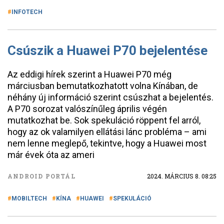
INFOTECH
Csúszik a Huawei P70 bejelentése
Az eddigi hírek szerint a Huawei P70 még
márciusban bemutatkozhatott volna Kínában, de
néhány új információ szerint csúszhat a bejelentés.
A P70 sorozat valószínűleg április végén
mutatkozhat be. Sok spekuláció röppent fel arról,
hogy az ok valamilyen ellátási lánc probléma – ami
nem lenne meglepő, tekintve, hogy a Huawei most
már évek óta az ameri
ANDROID PORTÁL
2024. MÁRCIUS 8. 08:25
MOBILTECH
KÍNA
HUAWEI
SPEKULÁCIÓ