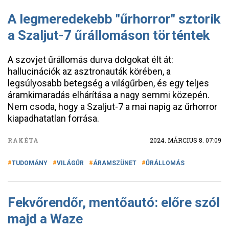
A legmeredekebb "űrhorror" sztorik
a Szaljut-7 űrállomáson történtek
A szovjet űrállomás durva dolgokat élt át:
hallucinációk az asztronauták körében, a
legsúlyosabb betegség a világűrben, és egy teljes
áramkimaradás elhárítása a nagy semmi közepén.
Nem csoda, hogy a Szaljut-7 a mai napig az űrhorror
kiapadhatatlan forrása.
RAKÉTA
2024. MÁRCIUS 8. 07:09
TUDOMÁNY
VILÁGŰR
ÁRAMSZÜNET
ŰRÁLLOMÁS
Fekvőrendőr, mentőautó: előre szól
majd a Waze