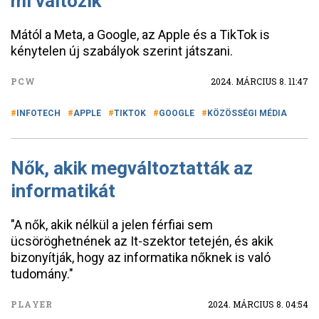
mi változik
Mától a Meta, a Google, az Apple és a TikTok is
kénytelen új szabályok szerint játszani.
PCW
2024. MÁRCIUS 8. 11:47
INFOTECH
APPLE
TIKTOK
GOOGLE
KÖZÖSSÉGI MÉDIA
Nők, akik megváltoztatták az
informatikát
"A nők, akik nélkül a jelen férfiai sem
ücsöröghetnének az It-szektor tetején, és akik
bizonyítják, hogy az informatika nőknek is való
tudomány."
PLAYER
2024. MÁRCIUS 8. 04:54