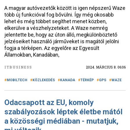
A magyar autóvezetők között is igen népszerű Waze
több új funkcióval fog bővülni. Így még okosabb
lehet és még többet segíthet menet közben,
elkerülve a vészhelyzeteket. A Waze nemrég
jelentette be, hogy az úton álló, megkülönböztető
jelzéseiket használó járműveket is magától jelölni
fogja a térképen. Az egyelőre az Egyesült
Államokban, Kanadában,
ITBUSINESS
2024. MÁRCIUS 8. 06:06
MOBILTECH
KÖZLEKEDÉS
KANADA
TÉRKÉP
GPS
WAZE
Odacsapott az EU, komoly
szabályozások léptek életbe mától
a közösségi médiában - mutatjuk,