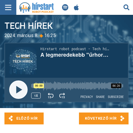
KERESÉS
TECH HÍREK
KEZDŐLAP
2024. március 8.
◆
16:25
FRISS HÍREK
TECH HÍREK
FILM-ZENE-SZÓRAKOZÁS
PLAYLIST
MI AZ A ROBOT PODCAST?