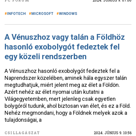
PC FÓRUM
2024. JÚNIUS 9. 07:00
INFOTECH
MICROSOFT
WINDOWS
A Vénuszhoz vagy talán a Földhöz
hasonló exobolygót fedeztek fel
egy közeli rendszerben
A Vénuszhoz hasonló exobolygót fedeztek fel a
Naprendszer közelében, aminek hála egyszer talán
megtudhatjuk, miért jelent meg az élet a Földön.
Azért nehéz az élet nyomai után kutatni a
Világegyetemben, mert jelenleg csak egyetlen
bolygóról tudunk, ahol biztosan van élet, és ez a Föld.
Nehéz megmondani, hogy a Földnek melyek azok a
tulajdonságai, a
CSILLAGÁSZAT
2024. JÚNIUS 9. 10:56