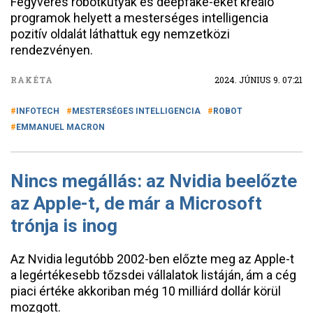
Fegyveres robotkutyák és deepfake-eket kreáló
programok helyett a mesterséges intelligencia
pozitív oldalát láthattuk egy nemzetközi
rendezvényen.
RAKÉTA
2024. JÚNIUS 9. 07:21
INFOTECH
MESTERSÉGES INTELLIGENCIA
ROBOT
EMMANUEL MACRON
Nincs megállás: az Nvidia beelőzte
az Apple-t, de már a Microsoft
trónja is inog
Az Nvidia legutóbb 2002-ben előzte meg az Apple-t
a legértékesebb tőzsdei vállalatok listáján, ám a cég
piaci értéke akkoriban még 10 milliárd dollár körül
mozgott.