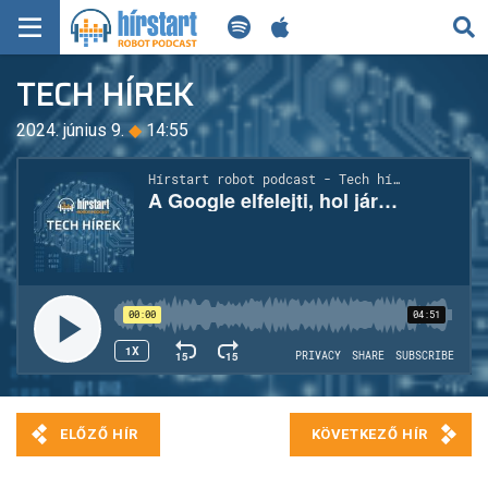
KERESÉS
TECH HÍREK
KEZDŐLAP
2024. június 9.
◆
14:55
FRISS HÍREK
TECH HÍREK
FILM-ZENE-SZÓRAKOZÁS
PLAYLIST
MI AZ A ROBOT PODCAST?