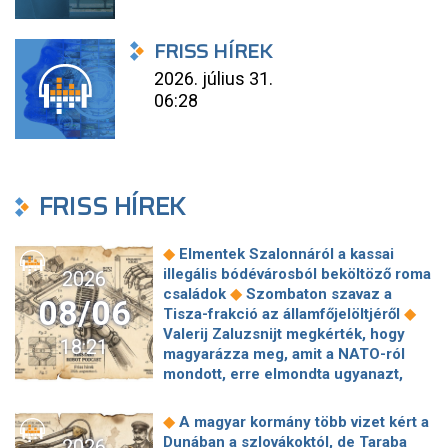
FRISS HÍREK
2026. július 31.
06:28
FRISS HÍREK
◆
Elmentek Szalonnáról a kassai
illegális bódévárosból beköltöző roma
2026
◆
családok
Szombaton szavaz a
08/06
◆
Tisza-frakció az államfőjelöltjéről
Valerij Zaluzsnijt megkérték, hogy
18:21
magyarázza meg, amit a NATO-ról
mondott, erre elmondta ugyanazt,
◆
csak még erősebben
800 millióért
kötött szerződéseket a HM cége a
◆
A magyar kormány több vizet kért a
Lounge Eventtel, a miniszter
Dunában a szlovákoktól, de Taraba
2026