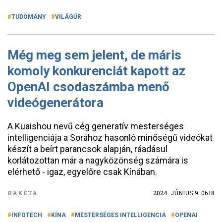
TUDOMÁNY
VILÁGŰR
Még meg sem jelent, de máris
komoly konkurenciát kapott az
OpenAI csodaszámba menő
videógenerátora
A Kuaishou nevű cég generatív mesterséges
intelligenciája a Sorához hasonló minőségű videókat
készít a beírt parancsok alapján, ráadásul
korlátozottan már a nagyközönség számára is
elérhető - igaz, egyelőre csak Kínában.
RAKÉTA
2024. JÚNIUS 9. 06:18
INFOTECH
KÍNA
MESTERSÉGES INTELLIGENCIA
OPENAI