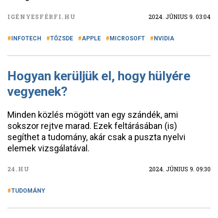
IGÉNYESFÉRFI.HU
2024. JÚNIUS 9. 03:04
INFOTECH
TŐZSDE
APPLE
MICROSOFT
NVIDIA
Hogyan kerüljük el, hogy hülyére
vegyenek?
Minden közlés mögött van egy szándék, ami
sokszor rejtve marad. Ezek feltárásában (is)
segíthet a tudomány, akár csak a puszta nyelvi
elemek vizsgálatával.
24.HU
2024. JÚNIUS 9. 09:30
TUDOMÁNY