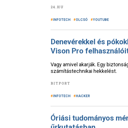
24.HU
INFOTECH
OLCSÓ
YOUTUBE
Denevérekkel és pókokk
Vison Pro felhasználói
Vagy amivel akarják. Egy biztonság
számítástechnikai hekkelést.
BITPORT
INFOTECH
HACKER
Óriási tudományos mérf
űrkutatásban