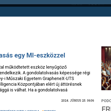
asás egy MI-eszközzel
ltal működtetett eszköz lenyűgöző
endelkezik. A gondolatolvasás képessége régi
ney-i Műszaki Egyetem GrapheneX-UTS
igencia Központjában elért új áttörésnek
ggá is válhat. Ha a gondolatolvasá
2024. JÚNIUS 25. 06:06
FR