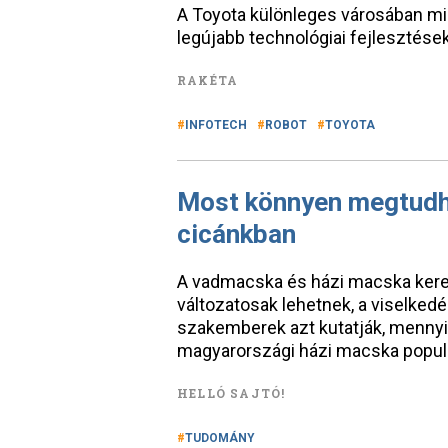
A Toyota különleges városában min
legújabb technológiai fejlesztések
RAKÉTA
INFOTECH
ROBOT
TOYOTA
Most könnyen megtudh
cicánkban
A vadmacska és házi macska kere
változatosak lehetnek, a viselked
szakemberek azt kutatják, mennyi
magyarországi házi macska popul
HELLÓ SAJTÓ!
TUDOMÁNY