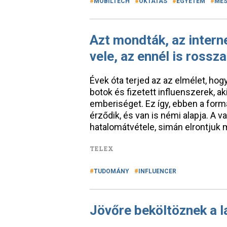
MOBILTECH
OKTATÁS
EGYETEM
MES
Azt mondták, az interne
vele, az ennél is rossz
Évek óta terjed az az elmélet, ho
botok és fizetett influenszerek, ak
emberiséget. Ez így, ebben a form
érződik, és van is némi alapja. A v
hatalomátvétele, simán elrontjuk
TELEX
TUDOMÁNY
INFLUENCER
Jövőre beköltöznek a l