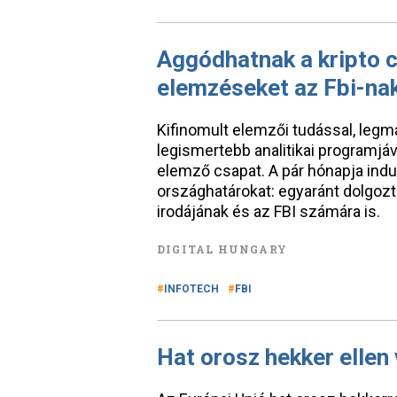
Aggódhatnak a kripto c
elemzéseket az Fbi-na
Kifinomult elemzői tudással, legm
legismertebb analitikai programjá
elemző csapat. A pár hónapja indu
országhatárokat: egyaránt dolgoz
irodájának és az FBI számára is.
DIGITAL HUNGARY
INFOTECH
FBI
Hat orosz hekker ellen