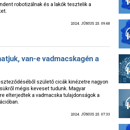
dent robotizálnak és a lakók tesztelik a
et.
2024. JÚNIUS 25. 09:48
atjuk, van-e vadmacskagén a
szteződéséből születő cicák kinézetre nagyon
ésükről mégis keveset tudunk. Magyar
re elterjedtek a vadmacska tulajdonságok a
ációban.
2024. JÚNIUS 25. 07:33