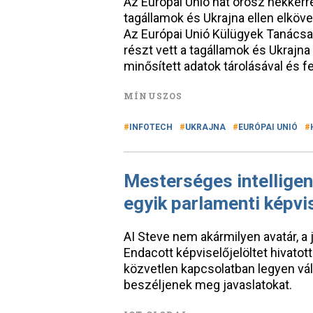
Az Európai Unió hat orosz hekker
tagállamok és Ukrajna ellen elköv
Az Európai Unió Külügyek Tanácsa
részt vett a tagállamok és Ukrajna
minősített adatok tárolásával és f
MÍNUSZOS
INFOTECH
UKRAJNA
EURÓPAI UNIÓ
Mesterséges intelligen
egyik parlamenti képvi
AI Steve nem akármilyen avatár, a 
Endacott képviselőjelöltet hivatot
közvetlen kapcsolatban legyen vál
beszéljenek meg javaslatokat.