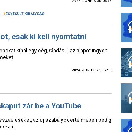
2024. JÚNIUS 25. 06:37
A
EGYESÜLT KIRÁLYSÁG
t, csak ki kell nyomtatni
pokat kínál egy cég, ráadásul az alapot ingyen
emeket.
2024. JÚNIUS 25. 07:05
iskaput zár be a YouTube
visszaéléseket, az új szabályok értelmében pedig
erezni.