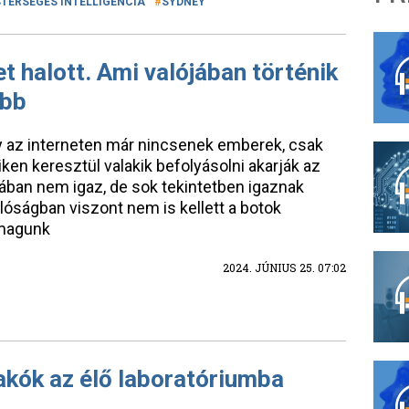
TERSÉGES INTELLIGENCIA
SYDNEY
t halott. Ami valójában történik
abb
gy az interneten már nincsenek emberek, csak
iken keresztül valakik befolyásolni akarják az
ában nem igaz, de sok tekintetben igaznak
alóságban viszont nem is kellett a botok
 magunk
2024. JÚNIUS 25. 07:02
akók az élő laboratóriumba