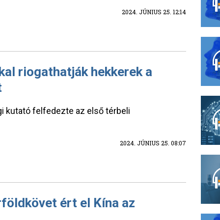
2024. JÚNIUS 25. 12:14
al riogathatják hekkerek a
t
i kutató felfedezte az első térbeli
2024. JÚNIUS 25. 08:07
öldkövet ért el Kína az