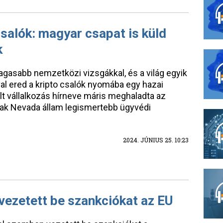
salók: magyar csapat is küld
k
agasabb nemzetközi vizsgákkal, és a világ egyik
val ered a kripto csalók nyomába egy hazai
lt vállalkozás hírneve máris meghaladta az
tak Nevada állam legismertebb ügyvédi
2024. JÚNIUS 25. 10:23
 vezetett be szankciókat az EU