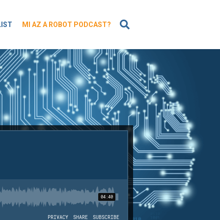
KERESÉS
LIST
MI AZ A ROBOT PODCAST?