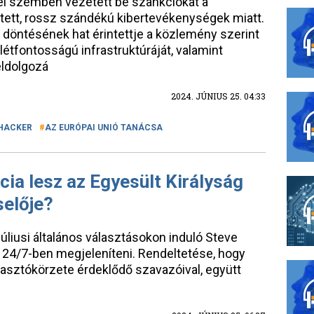
rel szemben vezetett be szankciókat a
etett, rossz szándékú kibertevékenységek miatt.
 döntésének hat érintettje a közlemény szerint
 létfontosságú infrastruktúráját, valamint
eldolgozá
2024. JÚNIUS 25. 04:33
HACKER
AZ EURÓPAI UNIÓ TANÁCSA
cia lesz az Egyesült Királyság
selője?
júliusi általános választásokon induló Steve
t 24/7-ben megjeleníteni. Rendeltetése, hogy
asztókörzete érdeklődő szavazóival, együtt