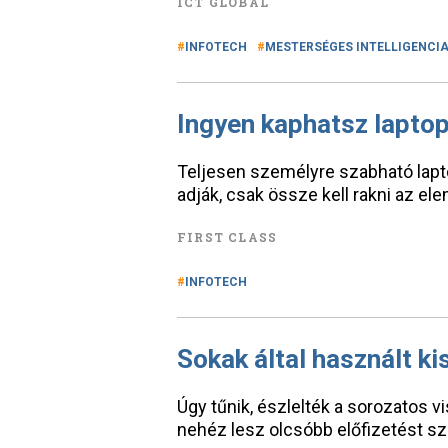
ICT GLOBAL
INFOTECH
MESTERSÉGES INTELLIGENCI
Ingyen kaphatsz laptopo
Teljesen személyre szabható lapto
adják, csak össze kell rakni az el
FIRST CLASS
INFOTECH
Sokak által használt k
Úgy tűnik, észlelték a sorozatos 
nehéz lesz olcsóbb előfizetést sz