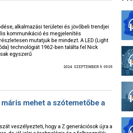
dése, alkalmazási területei és jövőbeli trendjei
ális kommunikáció és megjelenítés
részletesen mutatjuk be mindezt. A LED (Light
da) technológiát 1962-ben találta fel Nick
csak egyszerű
2024. SZEPTEMBER 9. 05:05
, máris mehet a szótemetőbe a
szát veszélyezteti, hogy a Z generációsok újra a