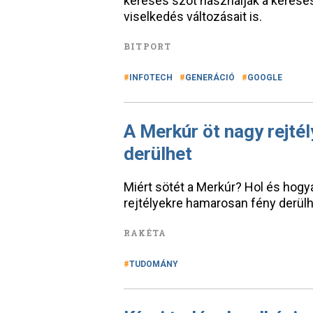
keresés szót használják a keresésre
viselkedés változásait is.
BITPORT
INFOTECH
GENERÁCIÓ
GOOGLE
A Merkúr öt nagy rejté
derülhet
Miért sötét a Merkúr? Hol és hogya
rejtélyekre hamarosan fény derülh
RAKÉTA
TUDOMÁNY