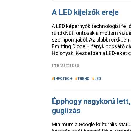
A LED kijelzők ereje
A LED képernyők technológiai fejlő
rendkívül fontosak a modern vizu
szempontjából. Az alábbi cikkben 
Emitting Diode – fénykibocsátó dió
Holonyak. Kezdetben a LED-eket 
ITBUSINESS
INFOTECH
TREND
LED
Épphogy nagykorú lett
guglizás
Minimum a Google kulturális státu