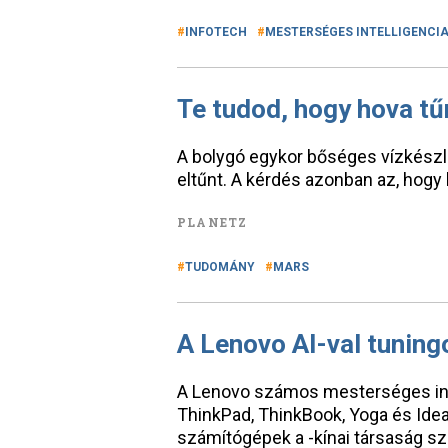
INFOTECH
MESTERSÉGES INTELLIGENCI
Te tudod, hogy hova tűn
A bolygó egykor bőséges vízkészle
eltűnt. A kérdés azonban az, hogy h
PLANETZ
TUDOMÁNY
MARS
A Lenovo AI-val tuning
A Lenovo számos mesterséges intell
ThinkPad, ThinkBook, Yoga és Idea
számítógépek a -kínai társaság sze