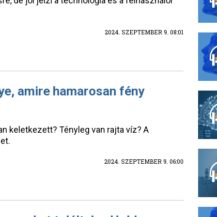
, de jól jelzi a technológia és a felhasználói
2024. SZEPTEMBER 9. 08:01
lye, amire hamarosan fény
n keletkezett? Tényleg van rajta víz? A
et.
2024. SZEPTEMBER 9. 06:00