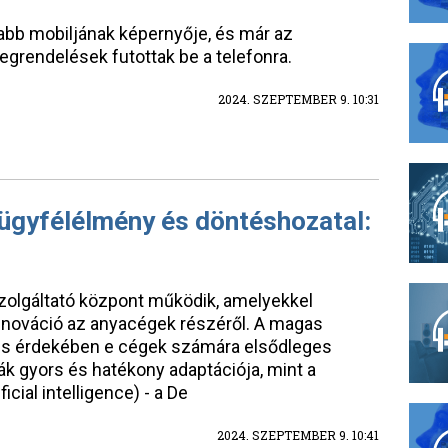
jabb mobiljának képernyője, és már az
egrendelések futottak be a telefonra.
2024. SZEPTEMBER 9. 10:31
 ügyfélélmény és döntéshozatal:
szolgáltató központ működik, amelyekkel
nnováció az anyacégek részéről. A magas
s érdekében e cégek számára elsődleges
ák gyors és hatékony adaptációja, mint a
icial intelligence) - a De
2024. SZEPTEMBER 9. 10:41