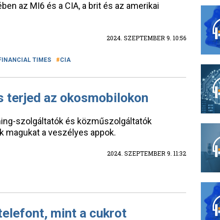
n az MI6 és a CIA, a brit és az amerikai
2024. SZEPTEMBER 9. 10:56
FINANCIAL TIMES
CIA
us terjed az okosmobilokon
ming-szolgáltatók és közműszolgáltatók
ák magukat a veszélyes appok.
2024. SZEPTEMBER 9. 11:32
elefont, mint a cukrot