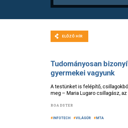
Tudományosan bizonyít
gyermekei vagyunk
A testünket is felépítő, csillagokb
meg – Maria Lugaro csillagász, az
ROADSTER
INFOTECH
VILÁGŰR
MTA