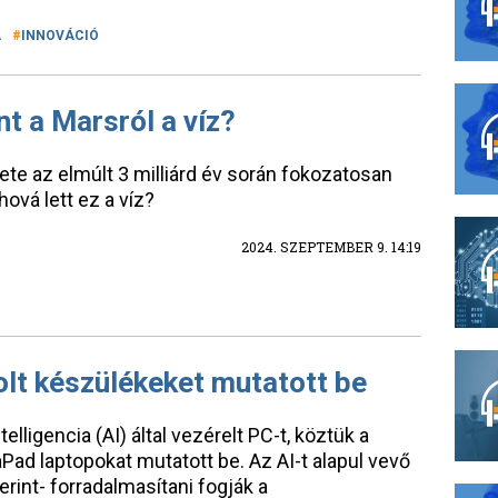
A
INNOVÁCIÓ
t a Marsról a víz?
te az elmúlt 3 milliárd év során fokozatosan
ová lett ez a víz?
2024. SZEPTEMBER 9. 14:19
olt készülékeket mutatott be
igencia (AI) által vezérelt PC-t, köztük a
Pad laptopokat mutatott be. Az AI-t alapul vevő
rint- forradalmasítani fogják a