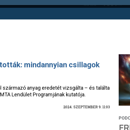
ották: mindannyian csillagok
ól származó anyag eredetét vizsgálta – és találta
 MTA Lendület Programjának kutatója.
2024. SZEPTEMBER 9. 11:03
FR