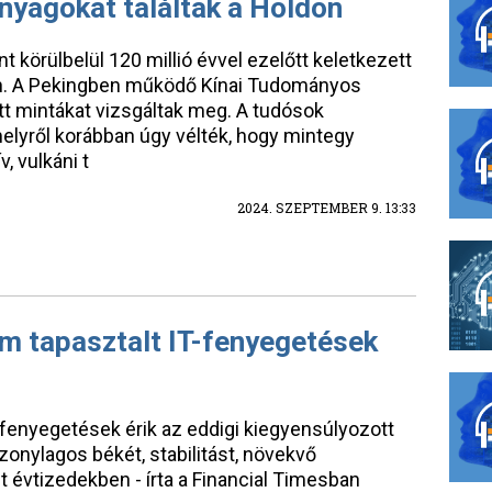
anyagokat találtak a Holdon
t körülbelül 120 millió évvel ezelőtt keletkezett
don. A Pekingben működő Kínai Tudományos
tt mintákat vizsgáltak meg. A tudósok
melyről korábban úgy vélték, hogy mintegy
, vulkáni t
2024. SZEPTEMBER 9. 13:33
m tapasztalt IT-fenyegetések
fenyegetések érik az eddigi kiegyensúlyozott
zonylagos békét, stabilitást, növekvő
t évtizedekben - írta a Financial Timesban