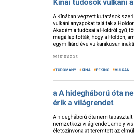
Kínai tudósok vulkáni 
A Kínában végzett kutatások szerin
vulkáni anyagokat találtak a Hol
Akadémia tudósai a Holdról gyűjtö
megállapították, hogy a Holdon, a
egymilliárd éve vulkanikusan inaktív
MÍNUSZOS
TUDOMÁNY
KÍNA
PEKING
VULKÁN
a A hidegháború óta ne
érik a világrendet
A hidegháború óta nem tapasztalt 
nemzetközi világrendet, amely vis
életszínvonalat teremtett az elmúl