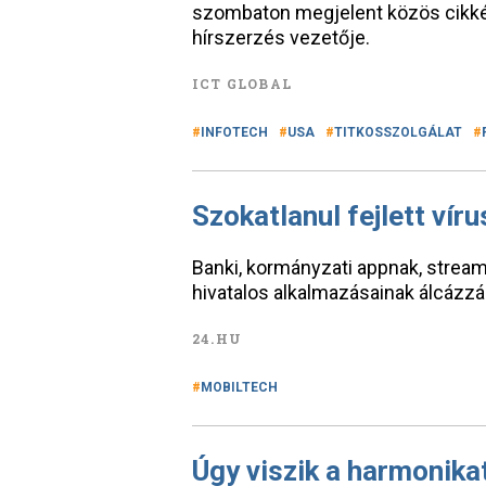
szombaton megjelent közös cikkébe
hírszerzés vezetője.
ICT GLOBAL
INFOTECH
USA
TITKOSSZOLGÁLAT
Szokatlanul fejlett vír
Banki, kormányzati appnak, strea
hivatalos alkalmazásainak álcázz
24.HU
MOBILTECH
Úgy viszik a harmonikat