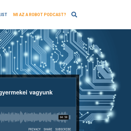
KERESÉS
LIST
MI AZ A ROBOT PODCAST?