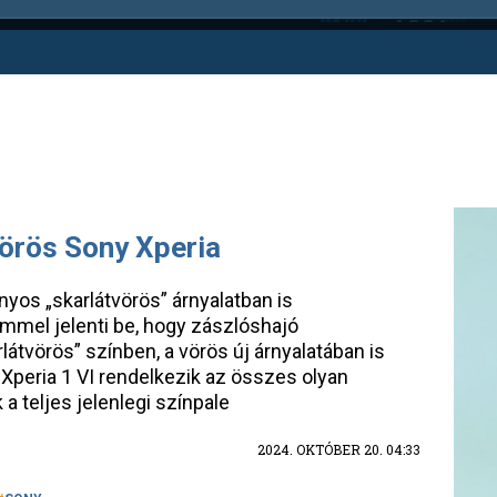
vörös Sony Xperia
nyos „skarlátvörös” árnyalatban is
mmel jelenti be, hogy zászlóshajó
átvörös” színben, a vörös új árnyalatában is
Xperia 1 VI rendelkezik az összes olyan
a teljes jelenlegi színpale
2024. OKTÓBER 20. 04:33