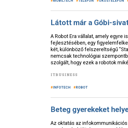
MOBILTECH
TELEFON
OKOSTELEFON
Látott már a Góbi-siva
A Robot Era vállalat, amely egyre
fejlesztésében, egy figyelemfelke
két, különböző felszereltségű "S
nemcsak technológiai szempontból
szolgált, hogy ezek a robotok miké
ITBUSINESS
INFOTECH
ROBOT
Beteg gyerekeket helye
Az oktatás az infokommunikációs t