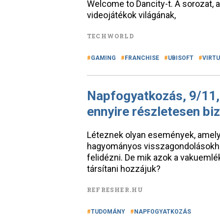
Welcome to Dancity-t. A sorozat,
videojátékok világának,
TECHWORLD
GAMING
FRANCHISE
UBISOFT
VIRT
Napfogyatkozás, 9/11
ennyire részletesen bi
Léteznek olyan események, amelye
hagyományos visszagondolásokho
felidézni. De mik azok a vakuemlé
társítani hozzájuk?
REFRESHER.HU
TUDOMÁNY
NAPFOGYATKOZÁS