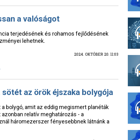
assan a valóságot
encia terjedésének és rohamos fejlődésének
ezményei lehetnek.
2024. OKTÓBER 20. 11:03
A
 sötét az örök éjszaka bolygója
yt a bolygó, amit az eddig megismert planéták
t azonban relatív meghatározás - a
znál háromezerszer fényesebbnek látnánk a