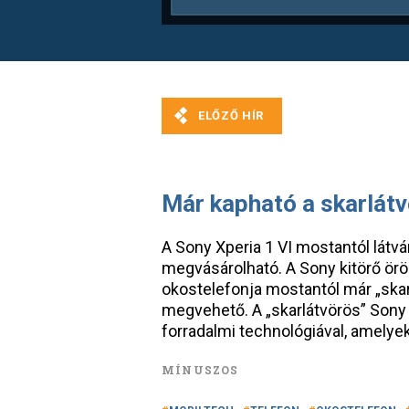
Már kapható a skarlát
A Sony Xperia 1 VI mostantól látvá
megvásárolható. A Sony kitörő örö
okostelefonja mostantól már „skarl
megvehető. A „skarlátvörös” Sony 
forradalmi technológiával, amelyek 
MÍNUSZOS