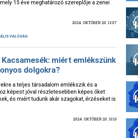
 amely 15 éve meghatározó szereplője a zenei
2024. OKTÓBER 20. 13:07
UÁLIS VALÓSÁG
, Kacsamesék: miért emlékszünk
zonyos dolgokra?
kre a teljes társadalom emlékszik és a
z képest jóval részletesebben képes őket
kek, és miért tudunk akár szagokat, érzéseket is
2024. OKTÓBER 20. 10:10