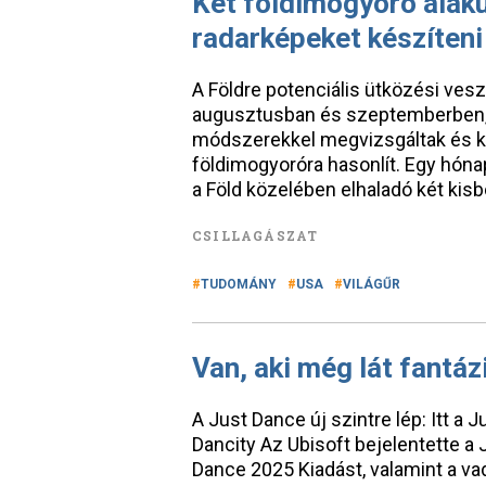
Két földimogyoró alakú
radarképeket készíteni
A Földre potenciális ütközési vesz
augusztusban és szeptemberben, a
módszerekkel megvizsgáltak és kid
földimogyoróra hasonlít. Egy hóna
a Föld közelében elhaladó két kisb
CSILLAGÁSZAT
TUDOMÁNY
USA
VILÁGŰR
Van, aki még lát fantáz
A Just Dance új szintre lép: Itt a
Dancity Az Ubisoft bejelentette a 
Dance 2025 Kiadást, valamint a vad