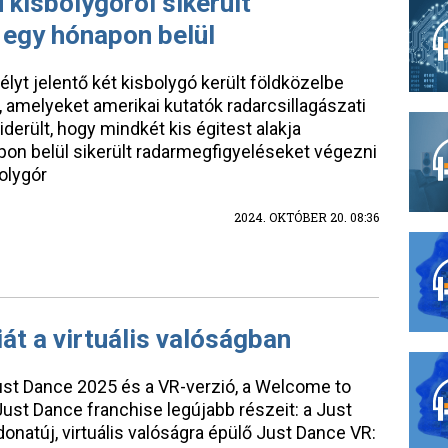
 kisbolygóról sikerült
 egy hónapon belül
élyt jelentő két kisbolygó került földközelbe
melyeket amerikai kutatók radarcsillagászati
erült, hogy mindkét kis égitest alakja
pon belül sikerült radarmegfigyeléseket végezni
olygór
2024. OKTÓBER 20. 08:36
iát a virtuális valóságban
 Just Dance 2025 és a VR-verzió, a Welcome to
Just Dance franchise legújabb részeit: a Just
onatúj, virtuális valóságra épülő Just Dance VR: