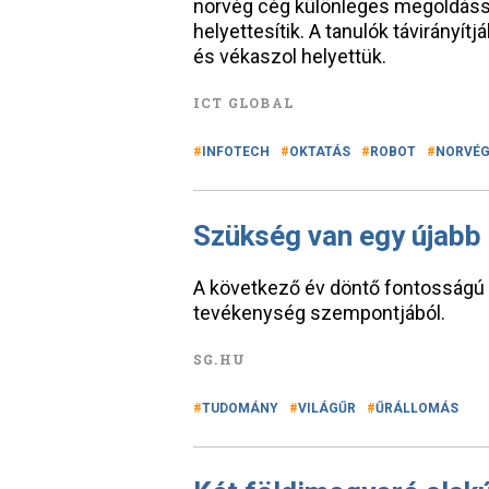
norvég cég különleges megoldással
helyettesítik. A tanulók távirányítj
és vékaszol helyettük.
ICT GLOBAL
INFOTECH
OKTATÁS
ROBOT
NORVÉG
Szükség van egy újabb
A következő év döntő fontosságú a
tevékenység szempontjából.
SG.HU
TUDOMÁNY
VILÁGŰR
ŰRÁLLOMÁS