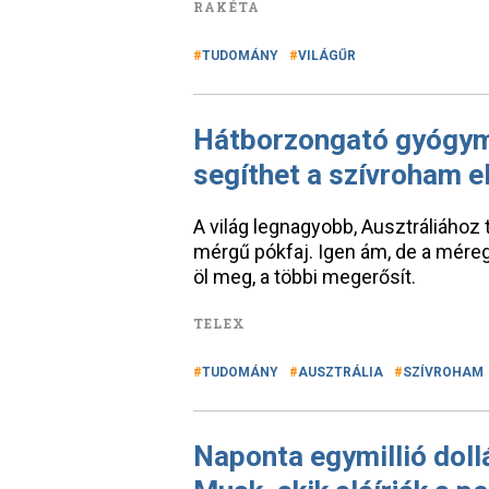
RAKÉTA
TUDOMÁNY
VILÁGŰR
Hátborzongató gyógym
segíthet a szívroham e
A világ legnagyobb, Ausztráliához
mérgű pókfaj. Igen ám, de a mére
öl meg, a többi megerősít.
TELEX
TUDOMÁNY
AUSZTRÁLIA
SZÍVROHAM
Naponta egymillió dollá