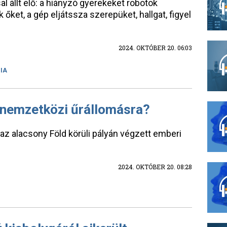
 állt elő: a hiányzó gyerekeket robotok
ák őket, a gép eljátssza szerepüket, hallgat, figyel
2024. OKTÓBER 20. 06:03
IA
 nemzetközi űrállomásra?
z alacsony Föld körüli pályán végzett emberi
2024. OKTÓBER 20. 08:28