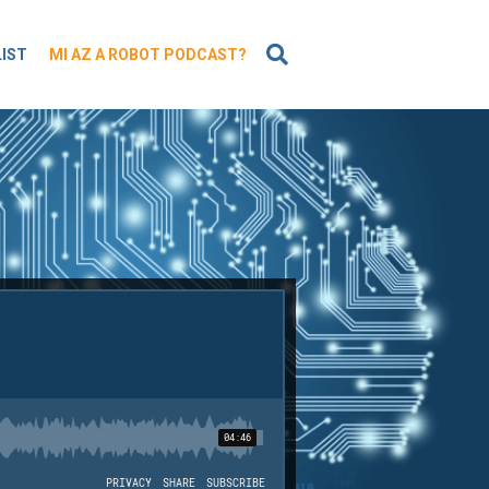
KERESÉS
LIST
MI AZ A ROBOT PODCAST?