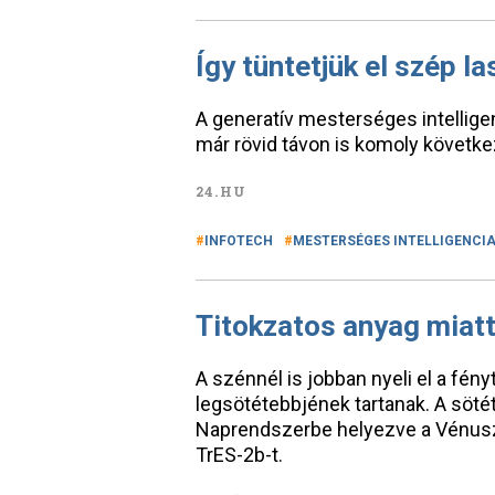
Így tüntetjük el szép l
A generatív mesterséges intellig
már rövid távon is komoly követk
24.HU
INFOTECH
MESTERSÉGES INTELLIGENCI
Titokzatos anyag miatt
A szénnél is jobban nyeli el a fén
legsötétebbjének tartanak. A söté
Naprendszerbe helyezve a Vénus
TrES-2b-t.