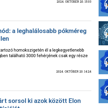
2024. OKTÓBER 20. 15:03
ód: a leghalálosabb pókméreg
llen
 tartozó homokszigetén él a legkegyetlenebb
gben található 3000 fehérjének csak egy része
2024. OKTÓBER 20. 14:24
rt sorsol ki azok között Elon