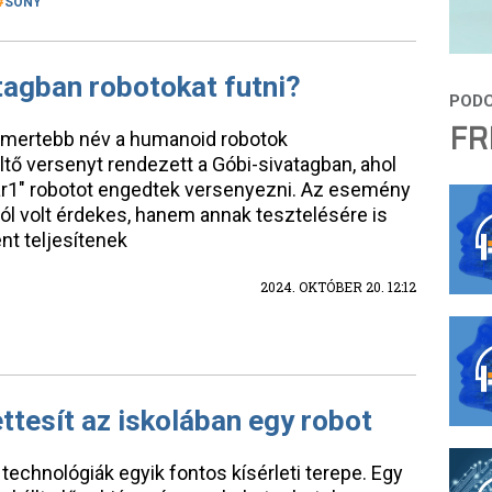
SONY
tagban robotokat futni?
FR
 ismertebb név a humanoid robotok
ltő versenyt rendezett a Góbi-sivatagban, ahol
tar1" robotot engedtek versenyezni. Az esemény
 volt érdekes, hanem annak tesztelésére is
nt teljesítenek
2024. OKTÓBER 20. 12:12
ttesít az iskolában egy robot
echnológiák egyik fontos kísérleti terepe. Egy