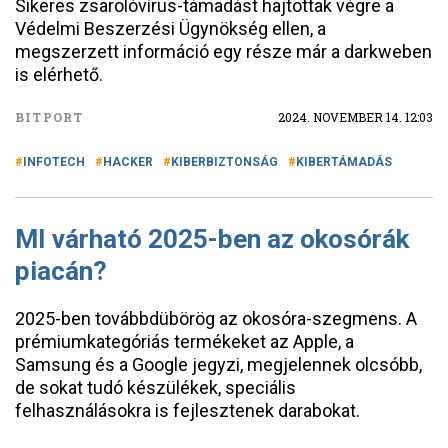
Sikeres zsarolóvírus-támadást hajtottak végre a
Védelmi Beszerzési Ügynökség ellen, a
megszerzett információ egy része már a darkweben
is elérhető.
BITPORT
2024. NOVEMBER 14. 12:03
INFOTECH
HACKER
KIBERBIZTONSÁG
KIBERTÁMADÁS
MI várható 2025-ben az okosórák
piacán?
2025-ben továbbdübörög az okosóra-szegmens. A
prémiumkategóriás termékeket az Apple, a
Samsung és a Google jegyzi, megjelennek olcsóbb,
de sokat tudó készülékek, speciális
felhasználásokra is fejlesztenek darabokat.