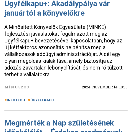
Ügyfélkapu+: Akadálypálya vár
januártól a könyvelőkre
A Minősített Könyvelők Egyesülete (MINKE)
fejlesztési javaslatokat fogalmazott meg az
Ügyfélkapu+ bevezetésével kapcsolatban, hogy az
új kétfaktoros azonosítás ne bénítsa meg a
vállalkozások adóügyi adminisztrációját. A cél egy
olyan megoldás kialakítása, amely biztosítja az
adózás zavartalan lebonyolítását, és nem ró túlzott
terhet a vállalatokra.
MÍNUSZOS
2024. NOVEMBER 14. 10:33
INFOTECH
ÜGYFÉLKAPU
Megmérték a Nap születésének