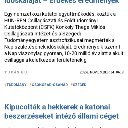
időskáláját – Érdekes eredmények
Egy nemzetközi kutatói együttműködés, köztük a
HUN-REN Csillagászati és Földtudományi
Kutatóközpont (CSFK) Konkoly Thege Miklós
Csillagászati Intézet és a Szegedi
Tudományegyetem asztrofizikusai megmérték a
Nap születésének időskáláját. Eredményeik szerint
a Nap viszonylag gyorsan, 10-20 millió év alatt alakult
csillaggá a keletkezési területének g
TUDÁS.HU
2024. NOVEMBER 14. 06:18
TUDOMÁNY
CSONGRÁD-CSANÁD
SZEGED
Kipucolták a hekkerek a katonai
beszerzéseket intéző állami céget