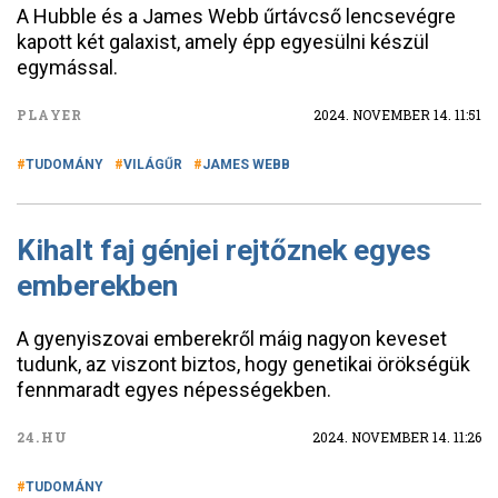
A Hubble és a James Webb űrtávcső lencsevégre
kapott két galaxist, amely épp egyesülni készül
egymással.
PLAYER
2024. NOVEMBER 14. 11:51
TUDOMÁNY
VILÁGŰR
JAMES WEBB
Kihalt faj génjei rejtőznek egyes
emberekben
A gyenyiszovai emberekről máig nagyon keveset
tudunk, az viszont biztos, hogy genetikai örökségük
fennmaradt egyes népességekben.
24.HU
2024. NOVEMBER 14. 11:26
TUDOMÁNY