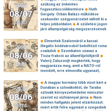
szükség az önkéntes
2026
◆
fogyasztáscsökkentésre
Huth
08/07
Gergely: Orbán Balázs működése
szekunder szégyenérzetet váltott ki a
06:30
◆
teljes jobboldalon
A születési jogon
járó állampolgárság megszerzésének
korlátozásáról írt alá rendeletet
◆
Donald Trump
„Kevésen múlt a
◆
Elmentek Szalonnáról a kassai
katasztrófa” – szintet léphetett az
illegális bódévárosból beköltöző roma
2026
◆
orosz hibrid hadviselés
Bod Péter
◆
családok
Szombaton szavaz a
08/06
Ákos: Vagyonkezelés közérdekből: mi
◆
Tisza-frakció az államfőjelöltjéről
◆
jön a kekvák után?
Térképen, ahogy
Valerij Zaluzsnijt megkérték, hogy
18:21
hajnalban elérte Magyarország
magyarázza meg, amit a NATO-ról
◆
határát a hidegfront
A forintot is
mondott, erre elmondta ugyanazt,
◆
megütheti az aszály
Szombaton
◆
csak még erősebben
800 millióért
szavaz a Tisza-frakció az
kötött szerződéseket a HM cége a
◆
A magyar kormány több vizet kért a
◆
államfőjelöltjéről
Egyre inkább az
Lounge Eventtel, a miniszter
Dunában a szlovákoktól, de Taraba
2026
agglomerációt választják a főváros
◆
feljelentést tett
Orbán Anita
szlovák környezetvédelmi miniszter
helyett, akik százmilliónál többért
08/06
megkérte a szlovák kormányt, hogy
◆
szerint ez vízhiánnyal járna
Nem
◆
vennének lakást
Robbanószereket
◆
segítse a magyar vízellátást
Forró
minden hallgatás jelent elzárkózást:
találtak Budapesten, péntek hajnalban
06:14
augusztus: gátja lehet az uniós
miért értik félre egymást a szegediek
◆
több helyszínt is lezárnak
Calcio:
források hazahozatalának az