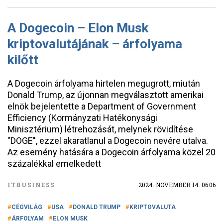
A Dogecoin – Elon Musk
kriptovalutájának – árfolyama
kilőtt
A Dogecoin árfolyama hirtelen megugrott, miután
Donald Trump, az újonnan megválasztott amerikai
elnök bejelentette a Department of Government
Efficiency (Kormányzati Hatékonysági
Minisztérium) létrehozását, melynek rövidítése
"DOGE", ezzel akaratlanul a Dogecoin nevére utalva.
Az esemény hatására a Dogecoin árfolyama közel 20
százalékkal emelkedett
ITBUSINESS
2024. NOVEMBER 14. 06:06
CÉGVILÁG
USA
DONALD TRUMP
KRIPTOVALUTA
ÁRFOLYAM
ELON MUSK