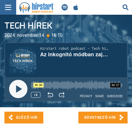
KERESÉS
TECH HÍREK
KEZDŐLAP
2024. november 14.
◆
16:10
FRISS HÍREK
TECH HÍREK
FILM-ZENE-SZÓRAKOZÁS
PLAYLIST
MI AZ A ROBOT PODCAST?