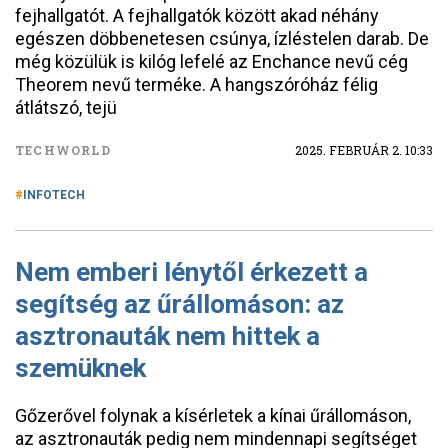
fejhallgatót. A fejhallgatók között akad néhány
egészen döbbenetesen csúnya, ízléstelen darab. De
még közülük is kilóg lefelé az Enchance nevű cég
Theorem nevű terméke. A hangszóróház félig
átlátszó, tejü
TECHWORLD
2025. FEBRUÁR 2. 10:33
INFOTECH
Nem emberi lénytől érkezett a
segítség az űrállomáson: az
asztronauták nem hittek a
szemüknek
Gőzerővel folynak a kísérletek a kínai űrállomáson,
az asztronauták pedig nem mindennapi segítséget