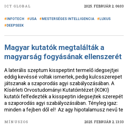
ICT GLOBAL
2025. FEBRUÁR 2. 06:03
INFOTECH
USA
MESTERSÉGES INTELLIGENCIA
LUXUS
DEEPSEEK
Magyar kutatók megtalálták a
magyarság fogyásának ellenszerét
A laterális szeptum kisspeptint termelő idegsejtjei
eddig kevéssé voltak ismertek, pedig kulcsszerepet
játszanak a szaporodás agyi szabályozásában. A
Kísérleti Orvostudományi Kutatóintézet (KOKI)
kutatói felfedezték a kisspeptin idegsejtek szerepét
a szaporodás agyi szabályozásában. Tényleg igaz:
minden a fejben dől el! Az agy hipotalamusz nevű te
MÍNUSZOS
2025. FEBRUÁR 2. 13:33