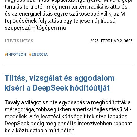
tanulás területén még nem történt radikális áttörés,
és az energiaellátás egyre szűkösebbé válik, az MI
fejlődésének folytatása egy teljesen új típusú
szuperszámítógépen mú
ITBUSINESS
2025. FEBRUÁR 2. 06:06
INFOTECH
ENERGIA
Tiltás, vizsgálat és aggodalom
kíséri a DeepSeek hódítóútját
Tavaly a világot szinte egycsapásra meghódították a
méregdrága, többségükben amerikai fejlesztésű MI-
modellek. A fejlesztési költségeit tekintve fapados
DeepSeek pedig még ennél is intenzívebben robbant
be a köztudatba a múlt héten.