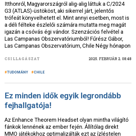
Itthonról, Magyarországról alig-alig láttuk a C/2024
G3 (ATLAS)-üstököst, aki sikerrel járt, jelentős
trófeát könyvelhetett el. Mint annyi esetben, most is
a déli félteke észlelői számára mutatta meg magát
igazán a csóvás égi vándor. Szenzációs felvétel a
Las Campanas Obszervatóriumból! Fűrész Gábor,
Las Campanas Obszervatórium, Chile Négy hónapon
CSILLAGÁSZAT
2025. FEBRUÁR 2. 08:48
TUDOMÁNY
CHILE
Ez minden idők egyik legrondább
fejhallgatója!
Az Enhance Theorem Headset olyan mintha világító
fánkok lennének az ember fején. Állítólag direkt
MMO játékokhoz optimalizálták ezt az ízléstelen