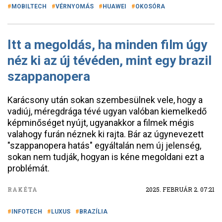
MOBILTECH
VÉRNYOMÁS
HUAWEI
OKOSÓRA
Itt a megoldás, ha minden film úgy
néz ki az új tévéden, mint egy brazil
szappanopera
Karácsony után sokan szembesülnek vele, hogy a
vadiúj, méregdrága tévé ugyan valóban kiemelkedő
képminőséget nyújt, ugyanakkor a filmek mégis
valahogy furán néznek ki rajta. Bár az úgynevezett
"szappanopera hatás" egyáltalán nem új jelenség,
sokan nem tudják, hogyan is kéne megoldani ezt a
problémát.
RAKÉTA
2025. FEBRUÁR 2. 07:21
INFOTECH
LUXUS
BRAZÍLIA