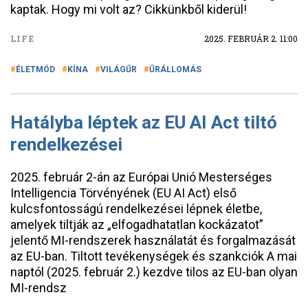
kaptak. Hogy mi volt az? Cikkünkből kiderül!
LIFE
2025. FEBRUÁR 2. 11:00
ÉLETMÓD
KÍNA
VILÁGŰR
ŰRÁLLOMÁS
Hatályba léptek az EU AI Act tiltó
rendelkezései
2025. február 2-án az Európai Unió Mesterséges
Intelligencia Törvényének (EU AI Act) első
kulcsfontosságú rendelkezései lépnek életbe,
amelyek tiltják az „elfogadhatatlan kockázatot”
jelentő MI-rendszerek használatát és forgalmazását
az EU-ban. Tiltott tevékenységek és szankciók A mai
naptól (2025. február 2.) kezdve tilos az EU-ban olyan
MI-rendsz