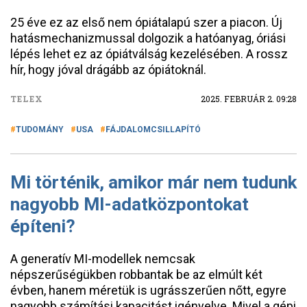
25 éve ez az első nem ópiátalapú szer a piacon. Új
hatásmechanizmussal dolgozik a hatóanyag, óriási
lépés lehet ez az ópiátválság kezelésében. A rossz
hír, hogy jóval drágább az ópiátoknál.
TELEX
2025. FEBRUÁR 2. 09:28
TUDOMÁNY
USA
FÁJDALOMCSILLAPÍTÓ
Mi történik, amikor már nem tudunk
nagyobb MI-adatközpontokat
építeni?
A generatív MI-modellek nemcsak
népszerűségükben robbantak be az elmúlt két
évben, hanem méretük is ugrásszerűen nőtt, egyre
nagyobb számítási kapacitást igényelve. Mivel a gépi