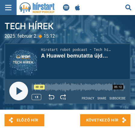
KERESÉS
TECH HÍREK
KEZDŐLAP
2025. február 2.
◆
15:12
FRISS HÍREK
TECH HÍREK
FILM-ZENE-SZÓRAKOZÁS
PLAYLIST
MI AZ A ROBOT PODCAST?