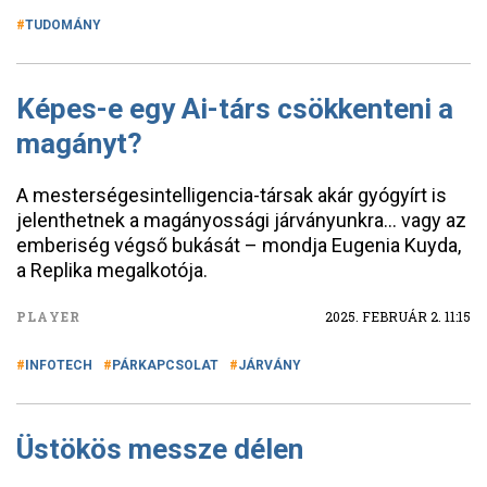
TUDOMÁNY
Képes-e egy Ai-társ csökkenteni a
magányt?
A mesterségesintelligencia-társak akár gyógyírt is
jelenthetnek a magányossági járványunkra… vagy az
emberiség végső bukását – mondja Eugenia Kuyda,
a Replika megalkotója.
PLAYER
2025. FEBRUÁR 2. 11:15
INFOTECH
PÁRKAPCSOLAT
JÁRVÁNY
Üstökös messze délen