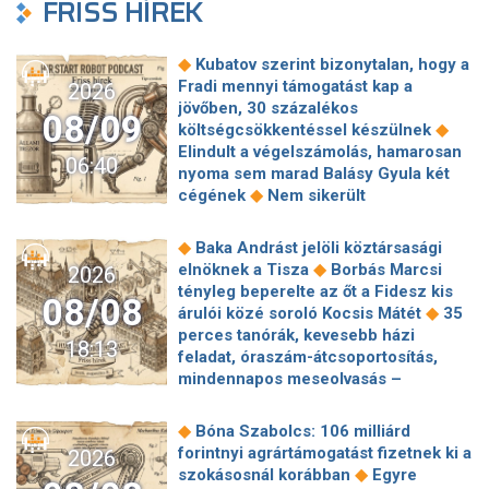
FRISS HÍREK
◆
Kubatov szerint bizonytalan, hogy a
Fradi mennyi támogatást kap a
2026
jövőben, 30 százalékos
08/09
◆
költségcsökkentéssel készülnek
Elindult a végelszámolás, hamarosan
06:40
nyoma sem marad Balásy Gyula két
◆
cégének
Nem sikerült
megállapodni a köztársasági elnökről,
tojással dobálták meg a
◆
Baka Andrást jelöli köztársasági
◆
miniszterelnököt – Koszovóban
◆
elnöknek a Tisza
Borbás Marcsi
2026
Szépségipar és orvosi turizmus:
tényleg beperelte az őt a Fidesz kis
08/08
milyen erős Budapest a plasztikai
◆
árulói közé soroló Kocsis Mátét
35
◆
sebészet térképén?
72 óra
perces tanórák, kevesebb házi
18:13
◆
Montenegróban
35 perces tanórák
feladat, óraszám-átcsoportosítás,
lehetnek az alsó tagozatos diákoknak,
mindennapos meseolvasás –
komoly változások jöhetnek az
elkészült a minisztérium alsó
◆
iskolákban
Karácsony: A NER Baka
◆
tagozatos javaslatcsomagja
◆
Bóna Szabolcs: 106 milliárd
András kirúgásával kezdődött, most a
Lemond és az egyetemről is távozik
forintnyi agrártámogatást fizetnek ki a
2026
köztársasági elnökké választásával ér
az Ádám Zoltánt kirúgó corvinusos
◆
szokásosnál korábban
Egyre
◆
véget
Farkas Fanni, a Tv2 Híradó új
◆
rektorhelyettes