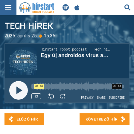
KERESÉS
TECH HÍREK
KEZDŐLAP
2025. április 25.
◆
15:35
FRISS HÍREK
TECH HÍREK
FILM-ZENE-SZÓRAKOZÁS
PLAYLIST
MI AZ A ROBOT PODCAST?