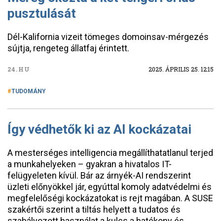
pusztulását
Dél-Kalifornia vizeit tömeges domoinsav-mérgezés
sújtja, rengeteg állatfaj érintett.
24.HU
2025. ÁPRILIS 25. 12:15
TUDOMÁNY
Így védhetők ki az AI kockázatai
A mesterséges intelligencia megállíthatatlanul terjed
a munkahelyeken – gyakran a hivatalos IT-
felügyeleten kívül. Bár az árnyék-AI rendszerint
üzleti előnyökkel jár, egyúttal komoly adatvédelmi és
megfelelőségi kockázatokat is rejt magában. A SUSE
szakértői szerint a tiltás helyett a tudatos és
szabályozott használat a kulcs a hatékony és