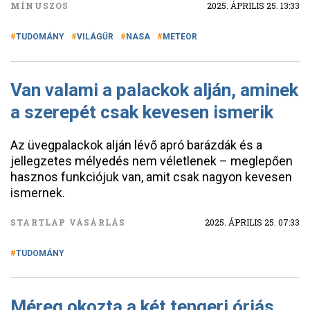
MÍNUSZOS
2025. ÁPRILIS 25. 13:33
TUDOMÁNY
VILÁGŰR
NASA
METEOR
Van valami a palackok alján, aminek
a szerepét csak kevesen ismerik
Az üvegpalackok alján lévő apró barázdák és a
jellegzetes mélyedés nem véletlenek – meglepően
hasznos funkciójuk van, amit csak nagyon kevesen
ismernek.
STARTLAP VÁSÁRLÁS
2025. ÁPRILIS 25. 07:33
TUDOMÁNY
Méreg okozta a két tengeri óriás