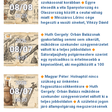
◆
szokásosnál korábban
Egyre
08/08
élesedik a vita Spanyolország és
Olaszország között a ceutai válság
06:29
◆
miatt
Mészáros Lőrinc cége
hegeszti a vasúti síneket, Vitézy Dávid
◆
elmagyarázta, miért
Jogi lépéseket
tesz a Bosnyák téri irodakomplexum
◆
Huth Gergely: Orbán Balázsnak
beruházója, ha az állam felmondja a
gyakorlatilag semmi sem sikerült,
2026
◆
szerződésüket
Megérkezett
működése szekunder szégyenérzetet
08/07
Magyar Péter bejelentése: így költik
◆
váltott ki a teljes jobboldalon
el a 6 ezer milliárd forintnyi uniós
Sátoraljaújhely polgármestere szerint
18:07
◆
pénzt
Megbénult az ivóvíztárolók
egy nyolcadikos is értelmesebb a
töltése Ózdon – de máshol is komoly
képviselőnél, aki megütközött a 100
◆
nehézségek adódtak
Sűrített
◆
milliós parkolón
Az amerikai
járatokkal készül a MÁV a Szigetre,
hírszerzés szerint Putyin pár éven
◆
Magyar Péter: Holnaptól nincs
◆
éjszaka is könnyebb lesz hazajutni
belül megtámadhat egy NATO-
szükség az önkéntes
2026
Megszólal Filep Dávid, Magyar Péter
◆
tagállamot
Vitézy Dávid
◆
fogyasztáscsökkentésre
Huth
feljelentője: "Ez valóban büntetőügy!"
08/07
elmagyarázta, miért Mészárosék
Gergely: Orbán Balázs működése
◆
Megszólalt a szomjazó gólyát itató
cége nyerte a közbeszerzést
szekunder szégyenérzetet váltott ki a
◆
közutas
24 év korkülönbség, 24.
06:30
◆
sínhegesztésre
Nagy cégek
◆
teljes jobboldalon
A születési jogon
évforduló: Hegyi Barbara és Zorán
segítségét kéri Szolnok
járó állampolgárság megszerzésének
ritka szerelmes fotójáért odavannak a
polgármestere a 400 kirúgott
korlátozásáról írt alá rendeletet