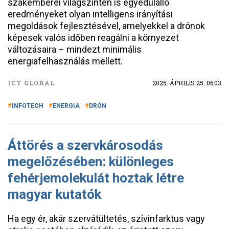
szakemberei világszinten is egyedülálló
eredményeket olyan intelligens irányítási
megoldások fejlesztésével, amelyekkel a drónok
képesek valós időben reagálni a környezet
változásaira – mindezt minimális
energiafelhasználás mellett.
ICT GLOBAL
2025. ÁPRILIS 25. 06:03
INFOTECH
ENERGIA
DRÓN
Áttörés a szervkárosodás
megelőzésében: különleges
fehérjemolekulát hoztak létre
magyar kutatók
Ha egy ér, akár szervátültetés, szívinfarktus vagy