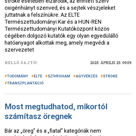
stroke esetében elzáródik, az érintett szerv
oxigénhiányt szenved, és a sejtek vészjeleket
juttatnak a felszínükre. Az ELTE
Természettudományi Kar és a HUN-REN
Természettudományi Kutatóközpont közös
cégében dolgozó kutatók egy olyan egyedülálló
hatóanyagot alkottak meg, amely megvédi a
szervezetet
HELLÓ SAJTÓ!
2025. ÁPRILIS 25. 09:09
TUDOMÁNY
ELTE
SZÍVROHAM
AGYVÉRZÉS
STROKE
TRANSZPLANTÁCIÓ
Most megtudhatod, mikortól
számítasz öregnek
Bár az „öreg” és a „fiatal” kategóriák nem