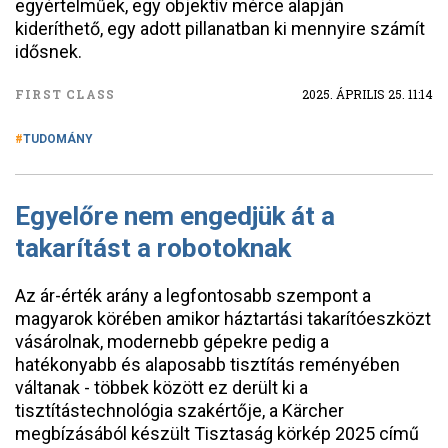
egyértelműek, egy objektív mérce alapján
kideríthető, egy adott pillanatban ki mennyire számít
idősnek.
FIRST CLASS
2025. ÁPRILIS 25. 11:14
TUDOMÁNY
Egyelőre nem engedjük át a
takarítást a robotoknak
Az ár-érték arány a legfontosabb szempont a
magyarok körében amikor háztartási takarítóeszközt
vásárolnak, modernebb gépekre pedig a
hatékonyabb és alaposabb tisztítás reményében
váltanak - többek között ez derült ki a
tisztítástechnológia szakértője, a Kärcher
megbízásából készült Tisztaság körkép 2025 című