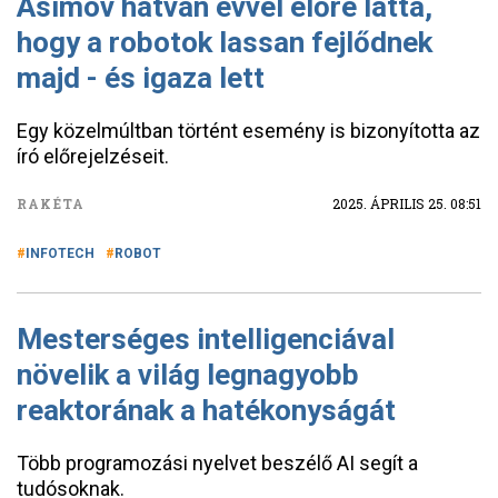
Asimov hatvan évvel előre látta,
hogy a robotok lassan fejlődnek
majd - és igaza lett
Egy közelmúltban történt esemény is bizonyította az
író előrejelzéseit.
RAKÉTA
2025. ÁPRILIS 25. 08:51
INFOTECH
ROBOT
Mesterséges intelligenciával
növelik a világ legnagyobb
reaktorának a hatékonyságát
Több programozási nyelvet beszélő AI segít a
tudósoknak.