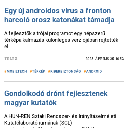
Egy új androidos vírus a fronton
harcoló orosz katonákat támadja
A fejlesztők a trójai programot egy népszerű
térképalkalmazás különleges verziójában rejtették
el.
TELEX
2025. ÁPRILIS 25. 10:52
MOBILTECH
TÉRKÉP
KIBERBIZTONSÁG
ANDROID
Gondolkodó drónt fejlesztenek
magyar kutatók
A HUN-REN Sztaki Rendszer- és Irányításelméleti
Kutatólaboratóriumának (SCL)