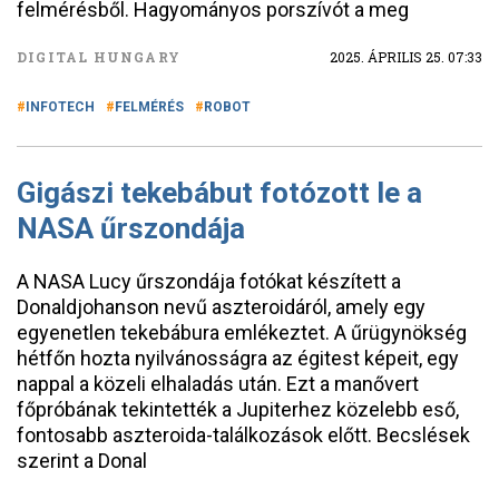
felmérésből. Hagyományos porszívót a meg
DIGITAL HUNGARY
2025. ÁPRILIS 25. 07:33
INFOTECH
FELMÉRÉS
ROBOT
Gigászi tekebábut fotózott le a
NASA űrszondája
A NASA Lucy űrszondája fotókat készített a
Donaldjohanson nevű aszteroidáról, amely egy
egyenetlen tekebábura emlékeztet. A űrügynökség
hétfőn hozta nyilvánosságra az égitest képeit, egy
nappal a közeli elhaladás után. Ezt a manővert
főpróbának tekintették a Jupiterhez közelebb eső,
fontosabb aszteroida-találkozások előtt. Becslések
szerint a Donal