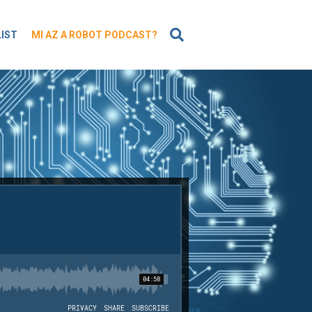
KERESÉS
LIST
MI AZ A ROBOT PODCAST?