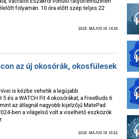
ta, Vácrátót Északról vonuló fátyolfelhőzeten
lelőtt folyamán. 10 óra előtt szép teljes 22
2025. MÁJUS 18. 14:26
con az új okosórák, okosfülesek
ívei is kézbe vehetik a legújabb
5 és a WATCH Fit 4 okosórákat, a FreeBuds 6
lamint az átlagnál nagyobb kijelzőjű MatePad
2024-ben a világelső volt a viselhető eszközök
z
2025. MÁJUS 18. 10:22