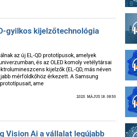
-gyilkos kijelzőtechnológia
álnak az új EL-QD prototípusok, amelyek
 univerzumban, és az OLED komoly vetélytársai
ektrolumineszcens kijelzők (EL-QD, más néven
újabb mérföldkőhöz érkezett. A Samsung
prototípusait, ame
2025. MÁJUS 18. 08:50
Vision Ai a vállalat legújabb