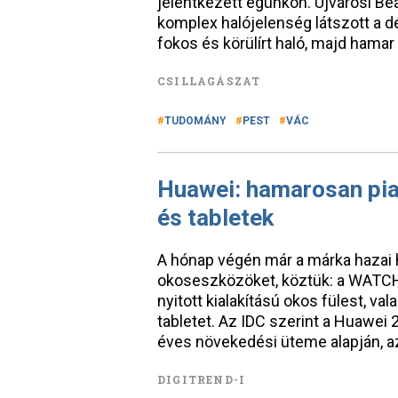
jelentkezett egünkön. Ujvárosi Beá
komplex halójelenség látszott a dé
fokos és körülírt haló, majd hamar
CSILLAGÁSZAT
TUDOMÁNY
PEST
VÁC
Huawei: hamarosan pia
és tabletek
A hónap végén már a márka hazai h
okoseszközöket, köztük: a WATCH 
nyitott kialakítású okos fülest, va
tabletet. Az IDC szerint a Huawei 
éves növekedési üteme alapján, a
DIGITREND-I