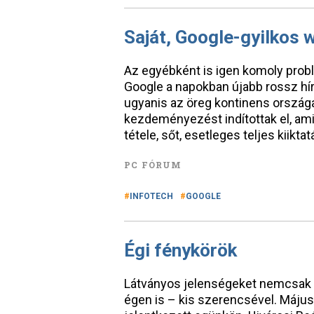
Saját, Google-gyilkos 
Az egyébként is igen komoly prob
Google a napokban újabb rossz hírt
ugyanis az öreg kontinens ország
kezdeményezést indítottak el, am
tétele, sőt, esetleges teljes kiikta
PC FÓRUM
INFOTECH
GOOGLE
Égi fénykörök
Látványos jelenségeket nemcsak de
égen is – kis szerencsével. Máju