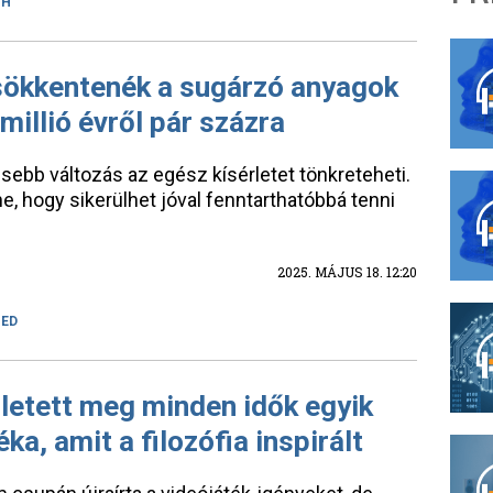
VH
sökkentenék a sugárzó anyagok
illió évről pár százra
sebb változás az egész kísérletet tönkreteheti.
e, hogy sikerülhet jóval fenntarthatóbbá tenni
2025. MÁJUS 18. 12:20
GED
ületett meg minden idők egyik
ka, amit a filozófia inspirált