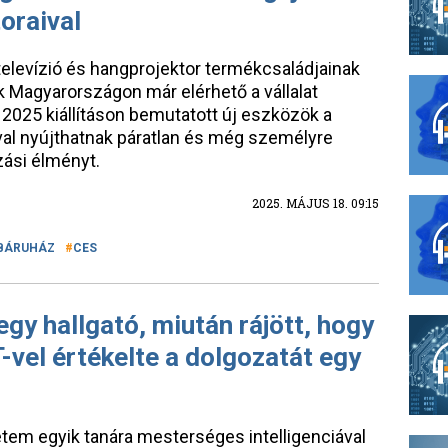
oraival
elevízió és hangprojektor termékcsaládjainak
k Magyarországon már elérhető a vállalat
2025 kiállításon bemutatott új eszközök a
ával nyújthatnak páratlan és még személyre
zási élményt.
2025. MÁJUS 18. 09:15
BÁRUHÁZ
CES
egy hallgató, miután rájött, hogy
vel értékelte a dolgozatát egy
etem egyik tanára mesterséges intelligenciával