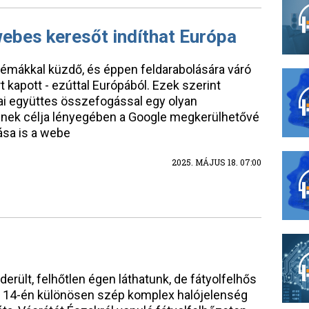
webes keresőt indíthat Európa
lémákkal küzdő, és éppen feldarabolására váró
 kapott - ezúttal Európából. Ezek szerint
ai együttes összefogással egy olyan
inek célja lényegében a Google megkerülhetővé
tása is a webe
2025. MÁJUS 18. 07:00
rült, felhőtlen égen láthatunk, de fátyolfelhős
s 14-én különösen szép komplex halójelenség