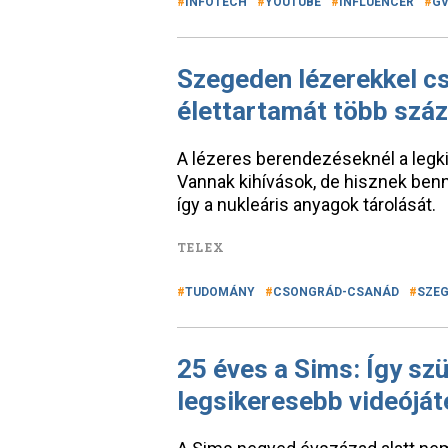
INFOTECH
YOUTUBE
INFLUENCER
G
Szegeden lézerekkel c
élettartamát több százm
A lézeres berendezéseknél a legki
Vannak kihívások, de hisznek benn
így a nukleáris anyagok tárolását.
TELEX
TUDOMÁNY
CSONGRÁD-CSANÁD
SZE
25 éves a Sims: Így sz
legsikeresebb videójáté