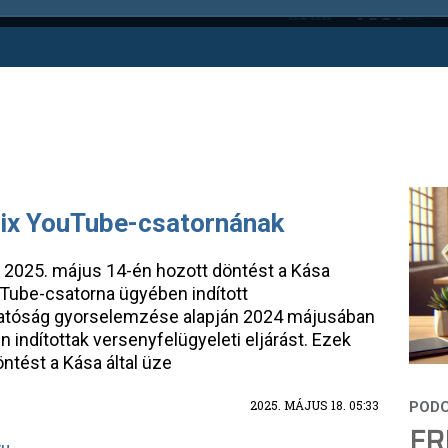
lix YouTube-csatornának
 2025. május 14-én hozott döntést a Kása
uTube-csatorna ügyében indított
 hatóság gyorselemzése alapján 2024 májusában
 indítottak versenyfelügyeleti eljárást. Ezek
ntést a Kása által üze
2025. MÁJUS 18. 05:33
FR