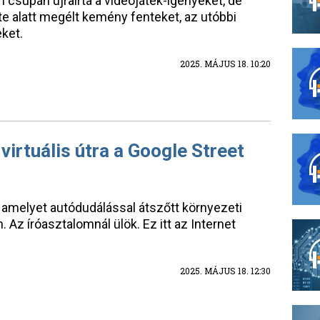
csupán újraírta a videójáték-igényeket, de
te alatt megélt kemény fenteket, az utóbbi
eket.
2025. MÁJUS 18. 10:20
virtuális útra a Google Street
, amelyet autódudálással átszőtt környezeti
 Az íróasztalomnál ülök. Ez itt az Internet
2025. MÁJUS 18. 12:30