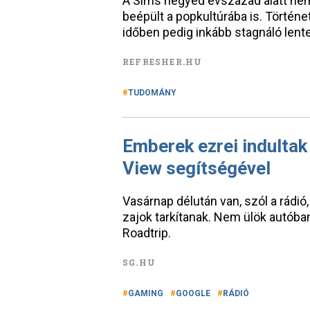
A Sims negyed évszázad alatt nem 
beépült a popkultúrába is. Történe
időben pedig inkább stagnáló lent
REFRESHER.HU
TUDOMÁNY
Emberek ezrei indultak 
View segítségével
Vasárnap délután van, szól a rádió
zajok tarkítanak. Nem ülök autóban.
Roadtrip.
SG.HU
GAMING
GOOGLE
RÁDIÓ