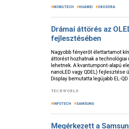
MOBILTECH
HUAWEI
OKOSÓRA
Drámai áttörés az OLED
fejlesztésében
Nagyobb fényerőt élettartamot kín
áttörést hozhatnak a technológiai
lehetnek. A kvantumpont-alapú el
nanoLED vagy QDEL) fejlesztése 
Display bemutatta legújabb EL-QD 
TECHWORLD
INFOTECH
SAMSUNG
Megérkezett a Samsung 