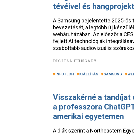
tévéivel és hangprojekt
A Samsung bejelentette 2025-ös t
bevezetését, a legtöbb új készülé
webáruházában. Az először a CES 
fejlett AI technológiák integrálás
szabottabb audiovizuális szórako
DIGITAL HUNGARY
INFOTECH
KIÁLLÍTÁS
SAMSUNG
WE
Visszakérné a tandíjat 
a professzora ChatGPT-
amerikai egyetemen
A diák szerint a Northeastern Egy