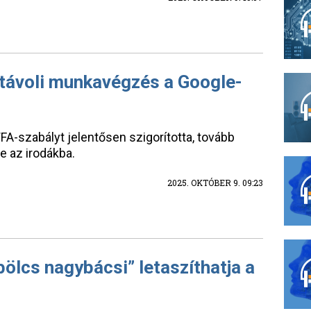
távoli munkavégzés a Google-
FA-szabályt jelentősen szigorította, tovább
e az irodákba.
2025. OKTÓBER 9. 09:23
bölcs nagybácsi” letaszíthatja a