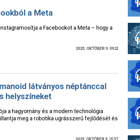
bookból a Meta
instagramosítja a Facebookot a Meta – hogy a
2025. OKTÓBER 9. 09:21
humanoid látványos néptánccal
is helyszíneket
ója a hagyomány és a modern technológia
illantja meg a robotika ugrásszerű fejlődését és
2025. OKTÓBER 9. 15:37