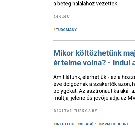
a beteg halálához vezettek.
444.HU
TUDOMÁNY
Mikor költözhetünk maj
értelme volna? - Indul 
Amit látunk, elérhetjük - ez a hoz
éve dolgoznak a szakértők azon,
bolygókat. Az asztronautika akár 
múltja, jelene és jövője adja az 
DIGITAL HUNGARY
INFOTECH
VILÁGŰR
MVM CSOPORT