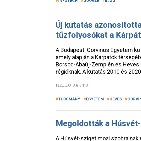
INFOTECH
GOOGLE
BLOG
Új kutatás azonosított
tűzfolyosókat a Kárpá
A Budapesti Corvinus Egyetem kuta
amely alapján a Kárpátok térségé
Borsod-Abaúj-Zemplén és Heves 
régióknak. A kutatás 2010 és 2020
HELLÓ SAJTÓ!
TUDOMÁNY
EGYETEM
HEVES
CORVI
Megoldották a Húsvét-s
A Húsvét-sziget moai szobrainak r