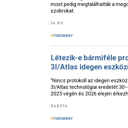
most pedig megtalálhatták a mego
szobrokat.
24.HU
TUDOMÁNY
Létezik-e bármiféle pro
3I/Atlas idegen eszköz
"Nincs protokoll az idegen eszköz
3I/Atlas technológiai eredetét 30
2025 végén és 2026 elején érkez
RAKÉTA
TUDOMÁNY