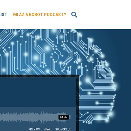
KERESÉS
LIST
MI AZ A ROBOT PODCAST?