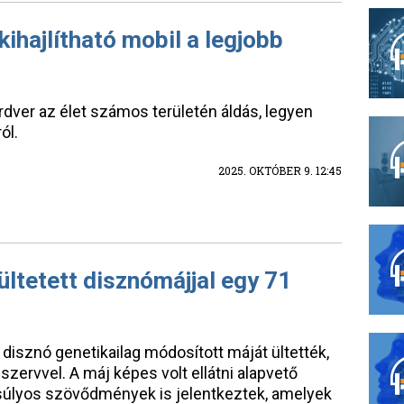
kihajlítható mobil a legjobb
dver az élet számos területén áldás, legyen
ól.
2025. OKTÓBER 9. 12:45
ültetett disznómájjal egy 71
 disznó genetikailag módosított máját ültették,
 szervvel. A máj képes volt ellátni alapvető
 súlyos szövődmények is jelentkeztek, amelyek