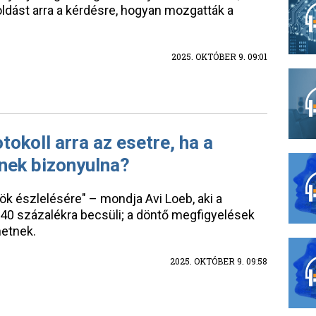
ldást arra a kérdésre, hogyan mozgatták a
2025. OKTÓBER 9. 09:01
tokoll arra az esetre, ha a
nek bizonyulna?
ök észlelésére" – mondja Avi Loeb, aki a
–40 százalékra becsüli; a döntő megfigyelések
hetnek.
2025. OKTÓBER 9. 09:58