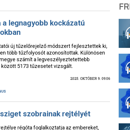
FR
a a legnagyobb kockázatú
tokban
tói új tűzelőrejelző módszert fejlesztettek ki,
ben több tűzfolyosót azonosítottak. Különösen
megye számít a legveszélyeztetettebb
 között 5173 tűzesetet vizsgált.
2025. OKTÓBER 9. 09:06
NUS
ziget szobrainak rejtélyét
ejtélye régóta foglalkoztatja az embereket,