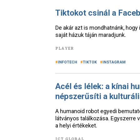
Tiktokot csinál a Face
De akár azt is mondhatnánk, hogy 
saját házuk táján maradjunk.
PLAYER
INFOTECH
TIKTOK
INSTAGRAM
Acél és lélek: a kínai 
népszerűsíti a kulturál
A humanoid robot egyedi bemutat
látványos találkozása. Egyszerre v
a helyi értékeket.
ICT GLOBAL