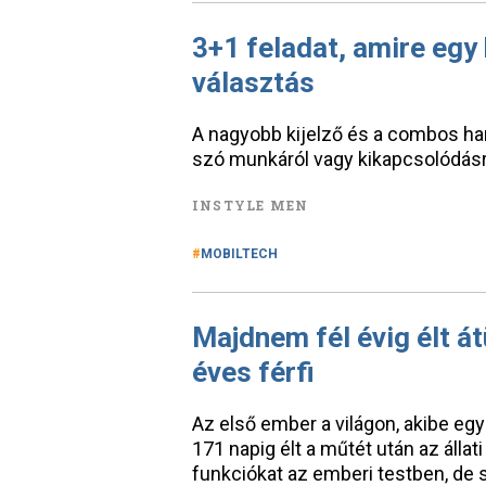
3+1 feladat, amire egy 
választás
A nagyobb kijelző és a combos har
szó munkáról vagy kikapcsolódásr
INSTYLE MEN
MOBILTECH
Majdnem fél évig élt át
éves férfi
Az első ember a világon, akibe egy
171 napig élt a műtét után az állati
funkciókat az emberi testben, de