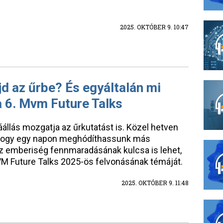
2025. OKTÓBER 9. 10:47
d az űrbe? És egyáltalán mi
a 6. Mvm Future Talks
záállás mozgatja az űrkutatást is. Közel hetven
 hogy egy napon meghódíthassunk más
az emberiség fennmaradásának kulcsa is lehet,
MVM Future Talks 2025-ös felvonásának témáját.
2025. OKTÓBER 9. 11:48