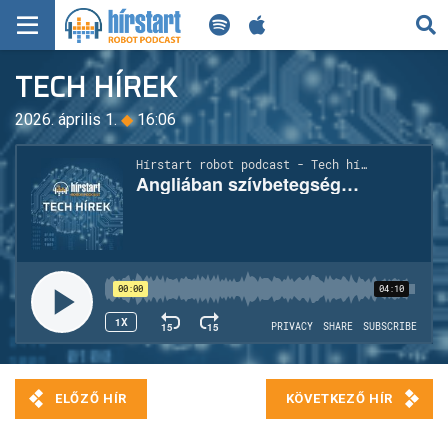
KERESÉS
TECH HÍREK
KEZDŐLAP
2026. április 1.
◆
16:06
FRISS HÍREK
TECH HÍREK
FILM-ZENE-SZÓRAKOZÁS
PLAYLIST
MI AZ A ROBOT PODCAST?