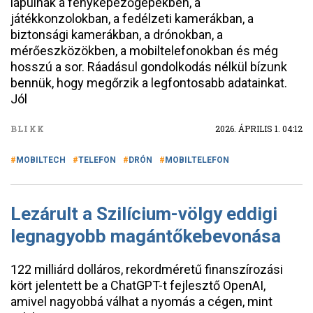
lapulnak a fényképezőgépekben, a
játékkonzolokban, a fedélzeti kamerákban, a
biztonsági kamerákban, a drónokban, a
mérőeszközökben, a mobiltelefonokban és még
hosszú a sor. Ráadásul gondolkodás nélkül bízunk
bennük, hogy megőrzik a legfontosabb adatainkat.
Jól
BLIKK
2026. ÁPRILIS 1. 04:12
MOBILTECH
TELEFON
DRÓN
MOBILTELEFON
Lezárult a Szilícium-völgy eddigi
legnagyobb magántőkebevonása
122 milliárd dolláros, rekordméretű finanszírozási
kört jelentett be a ChatGPT-t fejlesztő OpenAI,
amivel nagyobbá válhat a nyomás a cégen, mint