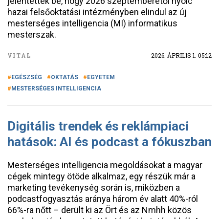
jelentették be, hogy 2026 szeptemberétől nyolc
hazai felsőoktatási intézményben elindul az új
mesterséges intelligencia (MI) informatikus
mesterszak.
VITAL
2026. ÁPRILIS 1. 05:12
EGÉSZSÉG
OKTATÁS
EGYETEM
MESTERSÉGES INTELLIGENCIA
Digitális trendek és reklámpiaci
hatások: AI és podcast a fókuszban
Mesterséges intelligencia megoldásokat a magyar
cégek mintegy ötöde alkalmaz, egy részük már a
marketing tevékenység során is, miközben a
podcastfogyasztás aránya három év alatt 40%-ról
66%-ra nőtt – derült ki az Ört és az Nmhh közös