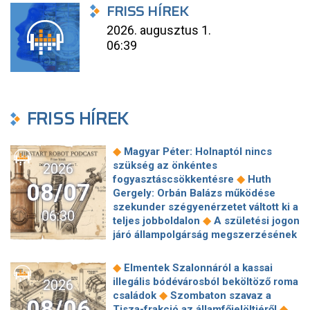
FRISS HÍREK
2026. augusztus 1.
06:39
FRISS HÍREK
◆
Magyar Péter: Holnaptól nincs
szükség az önkéntes
2026
◆
fogyasztáscsökkentésre
Huth
08/07
Gergely: Orbán Balázs működése
szekunder szégyenérzetet váltott ki a
06:30
◆
teljes jobboldalon
A születési jogon
járó állampolgárság megszerzésének
korlátozásáról írt alá rendeletet
◆
Donald Trump
„Kevésen múlt a
◆
Elmentek Szalonnáról a kassai
katasztrófa” – szintet léphetett az
illegális bódévárosból beköltöző roma
2026
◆
orosz hibrid hadviselés
Bod Péter
◆
családok
Szombaton szavaz a
08/06
Ákos: Vagyonkezelés közérdekből: mi
◆
Tisza-frakció az államfőjelöltjéről