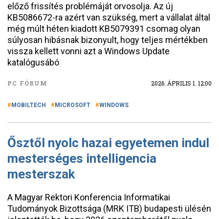
előző frissítés problémáját orvosolja. Az új
KB5086672-ra azért van szükség, mert a vállalat által
még múlt héten kiadott KB5079391 csomag olyan
súlyosan hibásnak bizonyult, hogy teljes mértékben
vissza kellett vonni azt a Windows Update
katalógusábó
PC FÓRUM
2026. ÁPRILIS 1. 12:00
MOBILTECH
MICROSOFT
WINDOWS
Ősztől nyolc hazai egyetemen indul
mesterséges intelligencia
mesterszak
A Magyar Rektori Konferencia Informatikai
Tudományok Bizottsága (MRK ITB) budapesti ülésén