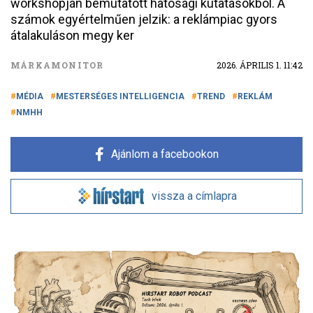
workshopján bemutatott hatósági kutatásokból. A
számok egyértelműen jelzik: a reklámpiac gyors
átalakuláson megy ker
MÁRKAMONITOR
2026. ÁPRILIS 1. 11:42
MÉDIA
MESTERSÉGES INTELLIGENCIA
TREND
REKLÁM
NMHH
Ajánlom a facebookon
vissza a címlapra