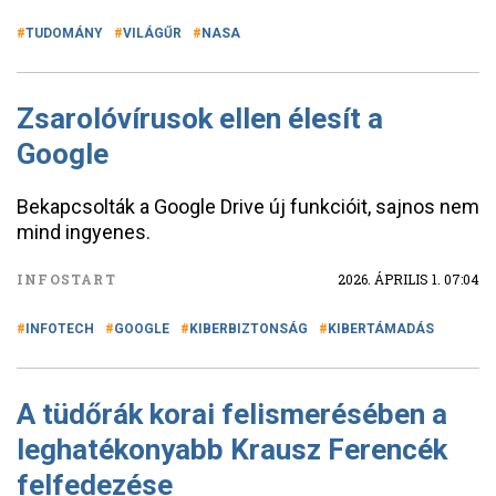
TUDOMÁNY
VILÁGŰR
NASA
Zsarolóvírusok ellen élesít a
Google
Bekapcsolták a Google Drive új funkcióit, sajnos nem
mind ingyenes.
INFOSTART
2026. ÁPRILIS 1. 07:04
INFOTECH
GOOGLE
KIBERBIZTONSÁG
KIBERTÁMADÁS
A tüdőrák korai felismerésében a
leghatékonyabb Krausz Ferencék
felfedezése