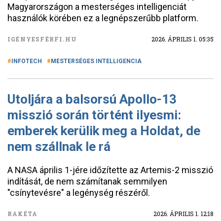
Magyarországon a mesterséges intelligenciát
használók körében ez a legnépszerűbb platform.
IGÉNYESFÉRFI.HU
2026. ÁPRILIS 1. 05:35
INFOTECH
MESTERSÉGES INTELLIGENCIA
Utoljára a balsorsú Apollo-13
misszió során történt ilyesmi:
emberek kerülik meg a Holdat, de
nem szállnak le rá
A NASA április 1-jére időzítette az Artemis-2 misszió
indítását, de nem számítanak semmilyen
"csínytevésre" a legénység részéről.
RAKÉTA
2026. ÁPRILIS 1. 12:18