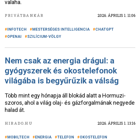
valaha.
PRIVÁTBANKÁR
2026. ÁPRILIS 1. 11:06
INFOTECH
MESTERSÉGES INTELLIGENCIA
CHATGPT
OPENAI
SZILÍCIUM-VÖLGY
Nem csak az energia drágul: a
gyógyszerek és okostelefonok
világába is begyűrűzik a válság
Több mint egy hónapja áll blokád alatt a Hormuzi-
szoros, ahol a világ olaj- és gázforgalmának negyede
halad át.
HIRADO.HU
2026. ÁPRILIS 1. 13:16
MOBILTECH
ENERGIA
TELEFON
OKOSTELEFON