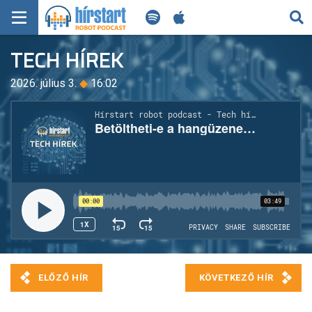
KERESÉS
TECH HÍREK
KEZDŐLAP
2026. július 3.
◆
16:02
FRISS HÍREK
TECH HÍREK
FILM-ZENE-SZÓRAKOZÁS
PLAYLIST
MI AZ A ROBOT PODCAST?