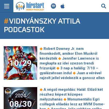
KERESÉS
#
VIDNYÁNSZKY ATTILA
KEZDŐLAP
PODCASTOK
FRISS HÍREK
TECH HÍREK
◆
Robert Downey Jr. nem
finomkodott, amikor Elon Muskról
2024
FILM-ZENE-SZÓRAKOZÁS
◆
kérdezték
Jennifer Lawrence is
10/29
megkapta az idei szezon trendi
◆
PLAYLIST
frizuráját
3 nap a halálig: 7/10 –
11:27
◆
gyalázatosan indul
Juan a vérével
rajzolt jellel védekezik a gonosz ellen
MI AZ A ROBOT PODCAST?
– Olvass bele Mariana Enríquez új
◆
horrorjába!
Aréna-koncertje után
◆
A végső megoldás: Halál: Előző két
Roby Lakatossal lép színpadra Charlie
részhez képest közepes
2024
◆
Vidnyánszky Attila rendezésében
◆
mélyzuhanás
Monumentális Egri
08/30
mutatják be a Bánk bánt Kolozsváron
csillagok előadás lesz az MVM Dome-
◆
Ezt imádja majd! Új funkció érkezik
◆