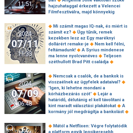
ban
Angelina Jolie vakítóan szőke
11:51
◆
a Netflixre
Szily Nóra elismerte:
hajzuhataggal érkezett a Velencei
◆
pszichiáter segítségét is kérte
Az
Filmfesztiválra, majd könnyekig
Amyl and The Sniffers korhatáros
◆
meghatódott a fogadtatásán
újdonsággal harangozza be érkező
Széchényi-leszármazottak
◆
Mi számít magas IQ-nak, és miért is
◆
albumát
Timothée Chalamet
találkoztak a Széchényi Könyvtárban
◆
számít ez?
Úgy tűnik, remek
2024
◆
megjelent a hasonmásversenyen
◆
◆
Jön a Lioness második évada
kezekben lesz az Egy maréknyi
Robert Downey Jr. beperel mindenkit,
07/11
Ősszel természetközeli, realisztikus
◆
dollárért remake-je
Nem kell félni,
aki AI-jal hozná őt létre egy filmben
◆
Bambi-film érkezik
A CIA szólt az
◆
feltámadunk!
A Syrius mindenese
11:33
osztrák hatóságoknak, hogy
◆
ma lenne nyolcvanéves
Teljesen
terrortámadás készül a bécsi Taylor
◆
széthullott Brad Pitt családja
◆
Swift-koncerteken
Albumpremier:
Kannibál kapitalizmus: Mind megyünk
Moriones bohóckarakterben
◆
a levesbe?
Lengyel Tamás a
◆
Nemcsak a csalók, de a bankok is
◆
ostromolja a toplistákat
Eltiltotta
Vidnyánszky-ügyről: Látszik, hogy aki
◆
visszaélnek az ügyfelek adataival?
2024
◆
zenéit az Abba Donald Trumptól
közel van a hatalomhoz, azt nem
"Igen, ki lehetne mondani a
Luc Jacamon – Matz: The Killer 1&2
07/09
◆
érheti kritika
46 évesen meghalt az
◆
kórházbezárás szót"
Lejár a
◆
Cserháti Zsuzsa rövidre szabott
Alf egykori gyereksztárja: a kutyájával
határidő, délutánig el kell távolítani a
életének titkai: a gyerekkori luxus
06:48
együtt találták rá holtan a kocsijában
◆
kint maradt választási plakátokat
A
után a nélkülözést is megtapasztalta
◆
◆
Twisters: Végzetes vihar - Kritika
◆
kormány jól megdrágítja a bankolást
Lejárt a Balaton Sound szerződése –
Elérte Ukrajna haragja Oroszország
kongatják a vészharangot a fesztivál
hős városát: az egykori Sztálingrád
◆
Mától a Netflixen: Végre folytatódik
◆
felett
„Adni anyagi érdekek nélkül,
◆
térségét érte támadás
A kertjében
a platform egyik legsikeresebb