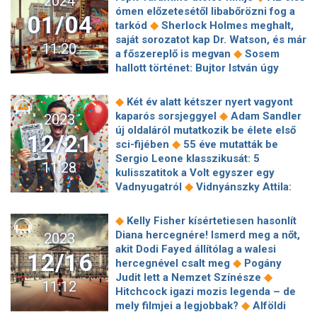
2024
a váróba, és meglátja, milyen
◆
sorozattal indította az évet a Netflix
ómen előzetesétől libabőrözni fog a
trashcelebek várnak a melóra" –
01/04
Egymást ölik Alain Delon gyerekei a
◆
tarkód
Sherlock Holmes meghalt,
Dombóvári István mindent elárult a
◆
100 milliárdos vagyonért
Nem
saját sorozatot kap Dr. Watson, és már
magyar televíziózásról
11:20
térhetnek vissza a Nemzeti Színház
◆
a főszereplő is megvan
Sosem
◆
sérült színészei februárban
hallott történet: Bujtor István úgy
Meghalt a Starsky és Hutch egyik
beszólt Kern Andrásnak, hogy le
◆
főszereplője, David Soul
◆
kellett állítani a forgatást
Öt évig
◆
Két év alatt kétszer nyert vagyont
Pezsgősdugó a levesben – Interjú dr.
szoptatta két gyerekét Horváth Éva -
◆
kaparós sorsjeggyel
Adam Sandler
2023
Marton G. Zoltánnal, Marton Éva
◆
nem csak a négy fal között
A Költő,
új oldaláról mutatkozik be élete első
◆
férjével
Csepregi Éva: Jubileum+
12/21
aki felismerhető volt maszkban is –
◆
sci-fijében
55 éve mutatták be
utak Kovács András Ferenc
Sergio Leone klasszikusát: 5
11:28
◆
versuniverzumaihoz
Utazás a japán
kulisszatitok a Volt egyszer egy
animáció nagymesterének
◆
Vadnyugatról
Vidnyánszky Attila:
◆
középpontja felé
4 januári Netflix-
Egy kicsikét igazolva érzem az elmúlt
sorozat, amivel jól indulhat a 2024-es
◆
évtizedek munkáját és harcait
◆
Kelly Fisher kísértetiesen hasonlít
◆
év
Márton András: Idétlenség azt
◆
Csepelyi Adrienn: A daltól fogva
Diana hercegnére! Ismerd meg a nőt,
2023
lebegtetni, hogy Vidnyánszky lemond,
Kiss Diána Magdolna kapta a Domján
akit Dodi Fayed állítólag a walesi
◆
majd mégsem megy el
„Nem
12/16
◆
Edit-díjat
George Clooney
◆
hercegnével csalt meg
Pogány
védem!” – Hajdu Steve és Vajtó Lajos
elmondta, miért nem volt boldog
◆
Judit lett a Nemzet Színésze
◆
Vidnyánszky Attiláról
A Chopin-
11:12
Matthew Perry a Jóbarátok forgatásán
Hitchcock igazi mozis legenda – de
útlevél zongorát fejlesztő magyar
◆
Rengeteg pénzt keres az anyuka,
◆
mely filmjei a legjobbak?
Alföldi
tulajdonosa
aki hivatásos karácsonyfa-díszítőnek