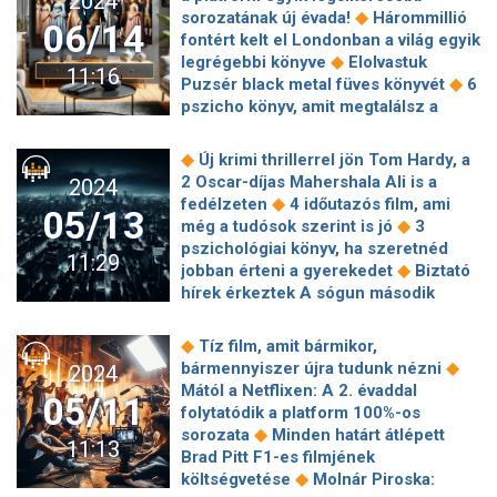
2024
fantasztikus érzés” – Interjú Kancsár
is megtalálható az érelmeszesedés
◆
sorozatának új évada!
Hárommillió
Orsolyával, a Szegedi Pinceszínház
06/14
◆
ellenszere
Budapesten és Pest
fontért kelt el Londonban a világ egyik
igazgatójával
vármegyében is tűzgyújtási tilalmat
◆
legrégebbi könyve
Elolvastuk
11:16
◆
rendelt el a hatóság
4 millióért is
◆
Puzsér black metal füves könyvét
6
◆
nehéz jó használt autót venni
pszicho könyv, amit megtalálsz a
Vidnyánszky Attila szerint Szász
◆
Könyvhéten
Kováts Patrícia, Valló
◆
Júlia nem írta le a teljes igazságot
3
Péter és Kovács Krisztina is díjat
◆
Új krimi thrillerrel jön Tom Hardy, a
magyar nő, akik Spanyolországban
◆
kapott a Vígszínház évadzáróján
El
2 Oscar-díjas Mahershala Ali is a
2024
◆
leltek nyugalomra
Nagymamák
sem kezdődött a második, már be is
◆
fedélzeten
4 időutazós film, ami
◆
mentették meg a várost a hőségtől
05/13
rendelték a Sárkányok háza harmadik
◆
még a tudósok szerint is jó
3
Djokovics a gyerekei előtt provokálta a
◆
◆
évadát
Jó mozifilmek a hétre
Az
pszichológiai könyv, ha szeretnéd
közönséget, aztán még ő sértődött
11:29
Agymanók folytatása beavatás a
◆
jobban érteni a gyerekedet
Biztató
◆
meg
A megszűnés határán a
◆
kamaszkorba
A monostor
hírek érkeztek A sógun második
◆
Buducnost kézicsapata
Már az
gyermekei: dokumentumfilm egy
◆
◆
évadáról
Előtted sem Titok már!
3
éjszakák sem frissítenek igazán
◆
bhutáni család életéről
Úgy látszik,
nap, 29 zenekar, nulla szemét – jön
◆
Tíz film, amit bármikor,
mégis elkészül az egyszer már
◆
az idei Alpárfeszt
Koltai Róbert
◆
bármennyiszer újra tudunk nézni
2024
◆
elkaszált Trónok harca spin-off
◆
mégis felléphet Ócsán
Családi
Mától a Netflixen: A 2. évaddal
Mautner Zsófi: "Ritkán engedjük meg
05/11
elfoglaltságra hivatkozva nem
folytatódik a platform 100%-os
magunknak azt a luxust, hogy csak
gratulált Kulka Jánosnak Vidnyánszky
◆
sorozata
Minden határt átlépett
úgy legyünk"
11:13
◆
Attila
Az Eurovíziós Dalfesztivál és
Brad Pitt F1-es filmjének
◆
a genderkérdés két oldala
Érkezik
◆
költségvetése
Molnár Piroska:
A helyzet ura Polgár Csaba