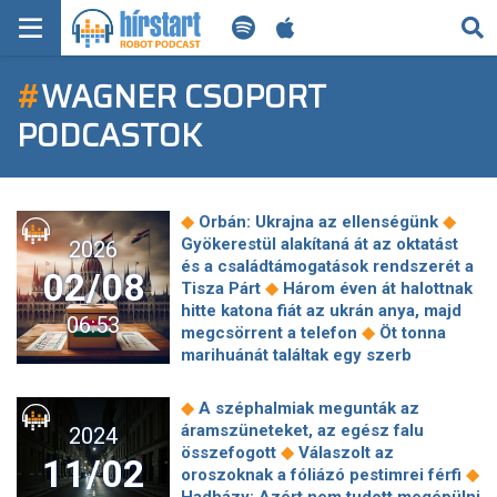
KERESÉS
#
WAGNER CSOPORT
KEZDŐLAP
PODCASTOK
FRISS HÍREK
TECH HÍREK
◆
◆
Orbán: Ukrajna az ellenségünk
Gyökerestül alakítaná át az oktatást
2026
FILM-ZENE-SZÓRAKOZÁS
és a családtámogatások rendszerét a
02/08
◆
Tisza Párt
Három éven át halottnak
PLAYLIST
hitte katona fiát az ukrán anya, majd
06:53
◆
megcsörrent a telefon
Öt tonna
marihuánát találtak egy szerb
MI AZ A ROBOT PODCAST?
◆
kormánypárti politikusnál
Óraátállítás 2026: itt a dátum, mikor
◆
A széphalmiak megunták az
lesz óraátállítás március folyamán -
áramszüneteket, az egész falu
2024
◆
Nem ez lesz az utolsó?
Clintonék
◆
összefogott
Válaszolt az
11/02
nyilvános vallomást akarnak tenni az
◆
oroszoknak a fóliázó pestimrei férfi
◆
Epstein-ügyben
Euró bevezetése, 1