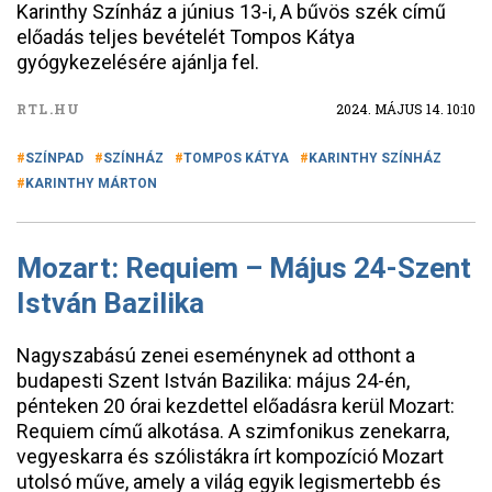
Karinthy Színház a június 13-i, A bűvös szék című
előadás teljes bevételét Tompos Kátya
gyógykezelésére ajánlja fel.
RTL.HU
2024. MÁJUS 14. 10:10
SZÍNPAD
SZÍNHÁZ
TOMPOS KÁTYA
KARINTHY SZÍNHÁZ
KARINTHY MÁRTON
Mozart: Requiem – Május 24-Szent
István Bazilika
Nagyszabású zenei eseménynek ad otthont a
budapesti Szent István Bazilika: május 24-én,
pénteken 20 órai kezdettel előadásra kerül Mozart:
Requiem című alkotása. A szimfonikus zenekarra,
vegyeskarra és szólistákra írt kompozíció Mozart
utolsó műve, amely a világ egyik legismertebb és