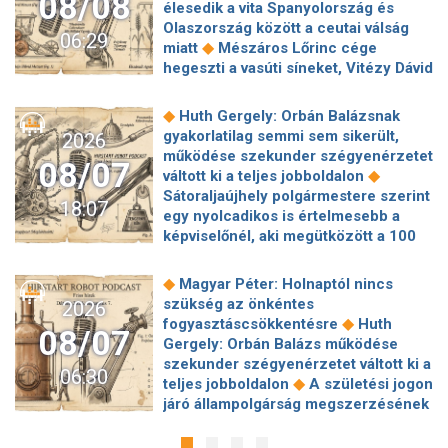
08/08
élesedik a vita Spanyolország és
Olaszország között a ceutai válság
06:29
◆
miatt
Mészáros Lőrinc cége
hegeszti a vasúti síneket, Vitézy Dávid
◆
elmagyarázta, miért
Jogi lépéseket
tesz a Bosnyák téri irodakomplexum
◆
Huth Gergely: Orbán Balázsnak
beruházója, ha az állam felmondja a
gyakorlatilag semmi sem sikerült,
2026
◆
szerződésüket
Megérkezett
működése szekunder szégyenérzetet
08/07
Magyar Péter bejelentése: így költik
◆
váltott ki a teljes jobboldalon
el a 6 ezer milliárd forintnyi uniós
Sátoraljaújhely polgármestere szerint
18:07
◆
pénzt
Megbénult az ivóvíztárolók
egy nyolcadikos is értelmesebb a
töltése Ózdon – de máshol is komoly
képviselőnél, aki megütközött a 100
◆
nehézségek adódtak
Sűrített
◆
milliós parkolón
Az amerikai
járatokkal készül a MÁV a Szigetre,
hírszerzés szerint Putyin pár éven
◆
Magyar Péter: Holnaptól nincs
◆
éjszaka is könnyebb lesz hazajutni
belül megtámadhat egy NATO-
szükség az önkéntes
2026
Megszólal Filep Dávid, Magyar Péter
◆
tagállamot
Vitézy Dávid
◆
fogyasztáscsökkentésre
Huth
feljelentője: "Ez valóban büntetőügy!"
08/07
elmagyarázta, miért Mészárosék
Gergely: Orbán Balázs működése
◆
Megszólalt a szomjazó gólyát itató
cége nyerte a közbeszerzést
szekunder szégyenérzetet váltott ki a
◆
közutas
24 év korkülönbség, 24.
06:30
◆
sínhegesztésre
Nagy cégek
◆
teljes jobboldalon
A születési jogon
évforduló: Hegyi Barbara és Zorán
segítségét kéri Szolnok
járó állampolgárság megszerzésének
ritka szerelmes fotójáért odavannak a
polgármestere a 400 kirúgott
korlátozásáról írt alá rendeletet
◆
követőik
Pénzbírságot és
◆
kerékpárgyári munkás miatt
Nagy a
◆
Donald Trump
„Kevésen múlt a
felfüggesztett szektorbezárást kapott