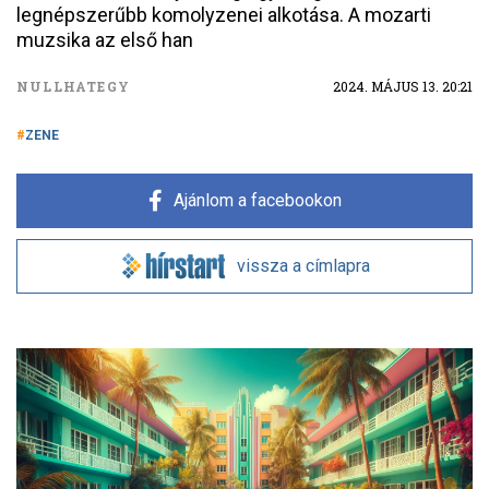
legnépszerűbb komolyzenei alkotása. A mozarti
muzsika az első han
NULLHATEGY
2024. MÁJUS 13. 20:21
ZENE
Ajánlom a facebookon
vissza a címlapra