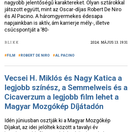
nagyobb jelentőségű karaktereket. Olyan sztárokkal
játszott együtt, mint az Oscar-díjas Robert De Niro
és Al Pacino. A háromgyermekes édesapa
napjainkban is aktív, ám karrierje mély-, illetve
csúcspontját a ’80-
BLIKK
2024. MÁJUS 13. 19:31
FILM
ROBERT DE NIRO
AL PACINO
Vecsei H. Miklós és Nagy Katica a
legjobb színész, a Semmelweis és a
Cicaverzum a legjobb film lehet a
Magyar Mozgókép Díjátadón
Idén júniusban osztják ki a Magyar Mozgókép
Díjakat, az idei jelöltek között a tavalyi év