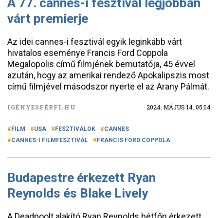
A 77. cannes-i fesztivál legjobban
várt premierje
Az idei cannes-i fesztivál egyik leginkább várt
hivatalos eseménye Francis Ford Coppola
Megalopolis című filmjének bemutatója, 45 évvel
azután, hogy az amerikai rendező Apokalipszis most
című filmjével másodszor nyerte el az Arany Pálmát.
IGÉNYESFÉRFI.HU
2024. MÁJUS 14. 05:04
FILM
USA
FESZTIVÁLOK
CANNES
CANNES-I FILMFESZTIVÁL
FRANCIS FORD COPPOLA
Budapestre érkezett Ryan
Reynolds és Blake Lively
A Deadpoolt alakító Ryan Reynolds hétfőn érkezett