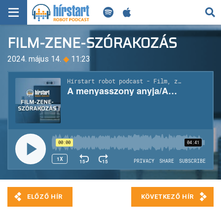
KERESÉS
FILM-ZENE-SZÓRAKOZÁS
KEZDŐLAP
2024. május 14.
◆
11:23
FRISS HÍREK
TECH HÍREK
FILM-ZENE-SZÓRAKOZÁS
PLAYLIST
MI AZ A ROBOT PODCAST?