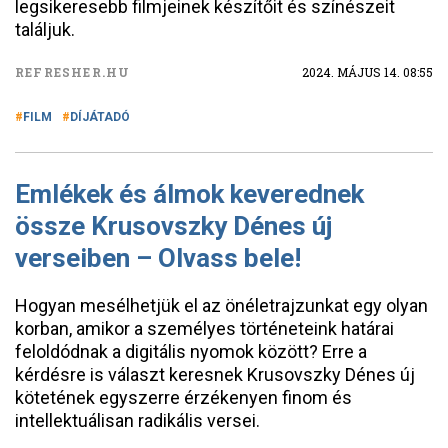
legsikeresebb filmjeinek készítőit és színészeit
találjuk.
REFRESHER.HU
2024. MÁJUS 14. 08:55
FILM
DÍJÁTADÓ
Emlékek és álmok keverednek
össze Krusovszky Dénes új
verseiben – Olvass bele!
Hogyan mesélhetjük el az önéletrajzunkat egy olyan
korban, amikor a személyes történeteink határai
feloldódnak a digitális nyomok között? Erre a
kérdésre is választ keresnek Krusovszky Dénes új
kötetének egyszerre érzékenyen finom és
intellektuálisan radikális versei.