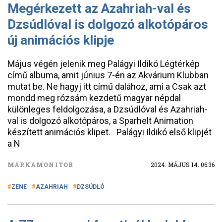
Megérkezett az Azahriah-val és
Dzsúdlóval is dolgozó alkotópáros
új animációs klipje
Május végén jelenik meg Palágyi Ildikó Légtérkép
című albuma, amit június 7-én az Akvárium Klubban
mutat be. Ne hagyj itt című dalához, ami a Csak azt
mondd meg rózsám kezdetű magyar népdal
különleges feldolgozása, a Dzsúdlóval és Azahriah-
val is dolgozó alkotópáros, a Sparhelt Animation
készített animációs klipet. Palágyi Ildikó első klipjét
a N
MÁRKAMONITOR
2024. MÁJUS 14. 06:36
ZENE
AZAHRIAH
DZSÚDLÓ