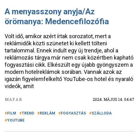
A menyasszony anyja/Az
örömanya: Medencefilozófia
Volt idő, amikor azért írtak sorozatot, mert a
reklámidők közti szünetet ki kellett tölteni
tartalommal. Ennek indult egy új trendje, ahol a
reklámozás tárgya már nem csak közértben kapható
fogyasztási cikk. Elkészült egy újabb gyöngyszem a
modern hotelreklámok sorában. Vannak azok az
igazán figyelemfelkeltő YouTube-os hotel és nyaraló
videók, amit
MAFAB
2024. MÁJUS 14. 04:47
FILM
TREND
REKLÁM
FOGYASZTÁS
SZÁLLODA
YOUTUBE