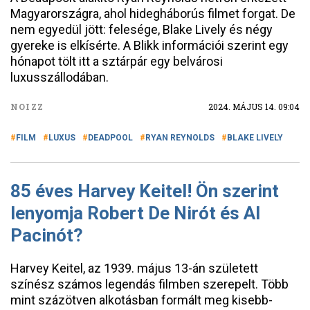
Magyarországra, ahol hidegháborús filmet forgat. De
nem egyedül jött: felesége, Blake Lively és négy
gyereke is elkísérte. A Blikk információi szerint egy
hónapot tölt itt a sztárpár egy belvárosi
luxusszállodában.
NOIZZ
2024. MÁJUS 14. 09:04
FILM
LUXUS
DEADPOOL
RYAN REYNOLDS
BLAKE LIVELY
85 éves Harvey Keitel! Ön szerint
lenyomja Robert De Nirót és Al
Pacinót?
Harvey Keitel, az 1939. május 13-án született
színész számos legendás filmben szerepelt. Több
mint százötven alkotásban formált meg kisebb-