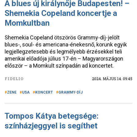
A blues új királynője Budapesten! –
Shemekia Copeland koncertje a
Momkultban
Shemekia Copeland ötszörös Grammy-díj-jelölt
blues-, soul- és americana-énekesnő, korunk egyik
legjellegzetesebb és legmélyebb érzésekkel teli
amerikai előadója július 17-én – Magyarországon
először – a Momkult színpadán ad koncertet.
FIDELIO
2024. MÁJUS 14. 09:45
ZENE
USA
KONCERT
GRAMMY-DÍJ
Tompos Kátya betegsége:
színházjeggyel is segíthet