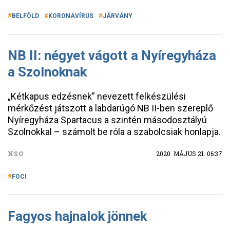
BELFÖLD
KORONAVÍRUS
JÁRVÁNY
NB II: négyet vágott a Nyíregyháza
a Szolnoknak
„Kétkapus edzésnek” nevezett felkészülési
mérkőzést játszott a labdarúgó NB II-ben szereplő
Nyíregyháza Spartacus a szintén másodosztályú
Szolnokkal – számolt be róla a szabolcsiak honlapja.
NSO
2020. MÁJUS 21. 06:37
FOCI
Fagyos hajnalok jönnek