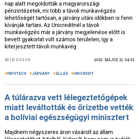
nap alatt megoldották a magyarországi
pénzintézetek, mi több a távoli munkavégzés
lehetőségét tartósan, a járvány utáni időkben is fenn
kívánják tartani. Az Unicreditnél a távoli
munkavégzés már a járvány megjelenése előtt is
bevett gyakorlat volt számos területen, így a
kiterjesztett távoli munkavég
MÍNUSZOS
2020. MÁJUS 21. 04:33
INFOTECH
JÁRVÁNY
ÁLLÁS
UNICREDIT
A túlárazva vett lélegeztetőgépek
miatt leváltották és őrizetbe vették
a bolíviai egészségügyi minisztert
Majdnem négyszeres áron vásárolt az állam