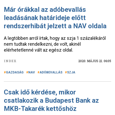
Már órákkal az adóbevallás
leadásának határideje előtt
rendszerhibát jelzett a NAV oldala
A legtöbben arról írtak, hogy az szja 1 százalékáról
nem tudtak rendelkezni, de volt, akinél
elérhetetlenné vált az egész oldal.
INDEX
2020. MÁJUS 21. 06:05
GAZDASÁG
NAV
ADÓBEVALLÁS
SZJA
Csak idő kérdése, mikor
csatlakozik a Budapest Bank az
MKB-Takarék kettőshöz