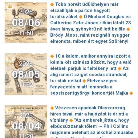
◆
hőhullámokat
Egészen különös
◆
románok a folyam vízhozamát
◆
Több horvát üdülőhelyen már
◆
látványt nyújt Nagymarosnál a Duna
Államkincstár-támadás: Örülhetünk,
elszállítják a parton hagyott
2026
Kiderült, mi van a robotmobil testében
hogy nem történik hasonló minden
◆
törölközőket
Ő Michael Douglas és
◆
Sötétbe burkolóznak a Media Markt
08/06
◆
nap
Elképesztő növekedést
Catherine Zeta-Jones ritkán látott 23
◆
áruházak
Energiatakarékos
villantott a SpaceX, mégis megijedtek
◆
éves lánya, gyönyörű nő lett belőle
működésre állt át a Debreceni
11:50
a befektetők
Bródy János, mint rezignált nyugger
Közlekedési Zrt. az energiaválság
elmondta, miben ért egyet Szörényi
◆
miatt
Nagyon súlyos lehet az
◆
Leventével
6 szigorú szabály, amit
államkincstárt ért kibertámadás, a
minden pasinak be kell tartania, aki
közzétett képek alapján a támadó
◆
10 alkalom, amikor annyira izzott a
◆
Jennifer Lopezzel akar randizni
Így
gyakorlatilag ahhoz férhetett hozzá,
kémia két színész között, hogy a való
2026
él Krug Emília, egy kis faluban talált
◆
amihez akart
Az Alibaba bedobta
◆
életbeli párjuk is féltékeny lett
Az
08/05
◆
menedékre
3 csillagjegynek
◆
az AI-atombombát
Életbe lépett az
alig ismert sziget csodás stranddal,
◆
fordulatot ígér a hét második fele
EU-s AI-törvény új szakasza:
◆
turisták nélkül
Életveszélyes
11:22
Legértékesebb magyar celebek 2026:
veszélyben lehetnek a felkészületlen
fenyegetés miatt lemondta a
Majka és Sebestyén Balázs mellé új
HR-osztályok
◆
sepsiszentgyörgyi koncertjét Majka
◆
sztár lépett a dobogóra
Kórházba
5 görög mítosz az Odüsszeiából, ami
került Perez Hilton, egy élő adás után
◆
a valóságban teljesen másképp volt
◆
Vészesen apadnak Olaszország
a saját aggódó rajongói értesítették a
Meghan Markle születésnapi fotói
híres tavai, már a hajózást is érinti a
2026
◆
rendőrséget
Majdnem
láttán mindenkiben ugyanaz a kérdés
◆
vízhiány
"Az emberek jöttek, hogy
megszerezte a Romanovok örökségét
08/04
◆
merül fel
Egy ausztrál férfi lett a
elbúcsúzzanak tőlem" – Phil Collins
◆
az ál-Anasztázia
Rekordszámú
◆
világ leghangosabb embere
Ariana
majdnem belehalt az alkoholizmusába
nevezés érkezett a 33.
11:20
Grande nem a negatív kommentek