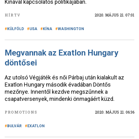
Kínával kapcsolatos politikájában.
HÍRTV
2020. MÁJUS 21. 07:01
KÜLFÖLD
USA
KÍNA
WASHINGTON
Megvannak az Exatlon Hungary
döntősei
Az utolsó Végjáték és női Párbaj után kialakult az
Exatlon Hungary második évadában Döntős
mezőnye. Innentől kezdve megszűnnek a
csapatversenyek, mindenki önmagáért küzd.
PROMOTIONS
2020. MÁJUS 21. 06:36
BULVÁR
EXATLON