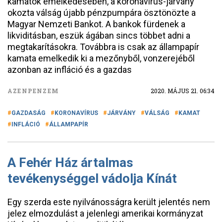
kamatok emelkedésében, a koronavírus-járvány
okozta válság újabb pénzpumpára ösztönözte a
Magyar Nemzeti Bankot. A bankok fürdenek a
likviditásban, eszük ágában sincs többet adni a
megtakarításokra. Továbbra is csak az állampapír
kamata emelkedik ki a mezőnyből, vonzerejéből
azonban az infláció és a gazdas
AZENPENZEM
2020. MÁJUS 21. 06:34
GAZDASÁG
KORONAVÍRUS
JÁRVÁNY
VÁLSÁG
KAMAT
INFLÁCIÓ
ÁLLAMPAPÍR
A Fehér Ház ártalmas
tevékenységgel vádolja Kínát
Egy szerda este nyilvánosságra került jelentés nem
jelez elmozdulást a jelenlegi amerikai kormányzat