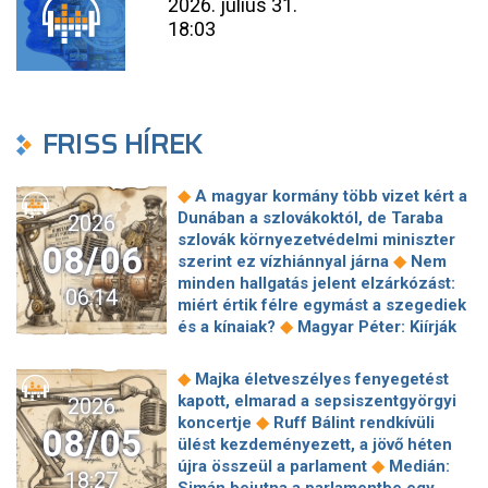
2026. július 31.
18:03
FRISS HÍREK
◆
A magyar kormány több vizet kért a
Dunában a szlovákoktól, de Taraba
2026
szlovák környezetvédelmi miniszter
08/06
◆
szerint ez vízhiánnyal járna
Nem
minden hallgatás jelent elzárkózást:
06:14
miért értik félre egymást a szegediek
◆
és a kínaiak?
Magyar Péter: Kiírják
az első szélerőművi pályázatokat, a
projektekben magyar állami
◆
Majka életveszélyes fenyegetést
◆
tulajdonrészt fognak előírni
Orbán
kapott, elmarad a sepsiszentgyörgyi
2026
Gáspár hatszor repült honvédségi
◆
koncertje
Ruff Bálint rendkívüli
08/05
◆
gépen Csádba és Nigerbe
Ismert
ülést kezdeményezett, a jövő héten
magyar utazási iroda ment csődbe,
◆
újra összeül a parlament
Medián:
18:27
bolgár biztosítóval hadakozhatnak az