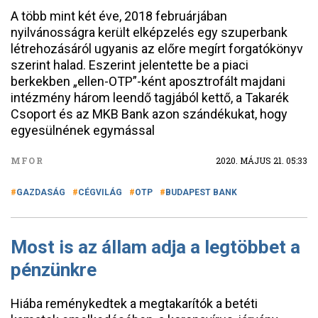
A több mint két éve, 2018 februárjában
nyilvánosságra került elképzelés egy szuperbank
létrehozásáról ugyanis az előre megírt forgatókönyv
szerint halad. Eszerint jelentette be a piaci
berkekben „ellen-OTP”-ként aposztrofált majdani
intézmény három leendő tagjából kettő, a Takarék
Csoport és az MKB Bank azon szándékukat, hogy
egyesülnének egymással
MFOR
2020. MÁJUS 21. 05:33
GAZDASÁG
CÉGVILÁG
OTP
BUDAPEST BANK
Most is az állam adja a legtöbbet a
pénzünkre
Hiába reménykedtek a megtakarítók a betéti