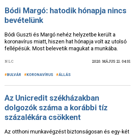
Bódi Margó: hatodik hónapja nincs
bevételünk
Bódi Guszti és Margó nehéz helyzetbe került a
koronavírus miatt, hiszen hat hónapja volt az utolsó
fellépésük. Most belevetik magukat a munkába.
NLC
2020. MÁJUS 21. 04:01
BULVÁR
KORONAVÍRUS
ÁLLÁS
Az Unicredit székházakban
dolgozók száma a korábbi tíz
százalékára csökkent
Az otthoni munkavégzést biztonságosan és egy-két