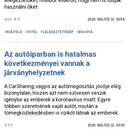
lélegeztetőket, hitelből. Kiderült, hogy nem is tudják
használni őket.
444.HU
2020. MÁJUS 21. 06:54
KÜLFÖLD
HITEL
LÉLEGEZTETŐGÉP
BOLÍVIA
Az autóiparban is hatalmas
következményei vannak a
járványhelyzetnek
A CarSharing, vagyis az autómegosztás jövője elég
bizonytalan, hiszen azt nem szívesen veszik
igénybe az emberek a koronavírus miatt. Egyre
többen szeretnének saját autót, miután a
tömegközlekedésben is rizikót látnak az emberek.
ATV
2020. MÁJUS 21. 05:50