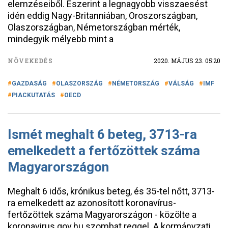
elemzéseiből. Eszerint a legnagyobb visszaesést
idén eddig Nagy-Britanniában, Oroszországban,
Olaszországban, Németországban mérték,
mindegyik mélyebb mint a
NÖVEKEDÉS
2020. MÁJUS 23. 05:20
GAZDASÁG
OLASZORSZÁG
NÉMETORSZÁG
VÁLSÁG
IMF
PIACKUTATÁS
OECD
Ismét meghalt 6 beteg, 3713-ra
emelkedett a fertőzöttek száma
Magyarországon
Meghalt 6 idős, krónikus beteg, és 35-tel nőtt, 3713-
ra emelkedett az azonosított koronavírus-
fertőzöttek száma Magyarországon - közölte a
koronavirus.gov.hu szombat reggel. A kormányzati