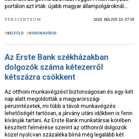
portálon azt írták: újabb magyar állampolgároknál...
PÉNZCENTRUM
2020. MÁJUS 23. 07:35
BELFÖLD
KORONAVÍRUS
Az Erste Bank székházakban
dolgozók száma kétezerről
kétszázra csökkent
Az otthoni munkavégzést biztonságosan és egy-két
nap alatt megoldották a magyarországi
pénzintézetek, mi több a távoli munkavégzés
lehetőségét tartósan, a járvány utáni időkben is fenn
kívánják tartani. Az Erste Bank munkatársai körében
készített felmérése szerint az otthonról dolgozók
közel nyolcvan százaléka bírná még legalább két