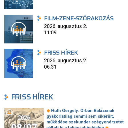
FILM-ZENE-SZÓRAKOZÁS
2026. augusztus 2.
11:09
FRISS HÍREK
2026. augusztus 2.
06:31
FRISS HÍREK
◆
Huth Gergely: Orbán Balázsnak
gyakorlatilag semmi sem sikerült,
2026
működése szekunder szégyenérzetet
08/07
◆
váltott ki a teljes jobboldalon