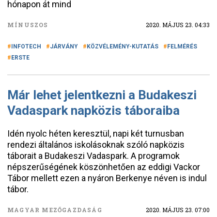
hónapon át mind
MÍNUSZOS
2020. MÁJUS 23. 04:33
INFOTECH
JÁRVÁNY
KÖZVÉLEMÉNY-KUTATÁS
FELMÉRÉS
ERSTE
Már lehet jelentkezni a Budakeszi
Vadaspark napközis táboraiba
Idén nyolc héten keresztül, napi két turnusban
rendezi általános iskolásoknak szóló napközis
táborait a Budakeszi Vadaspark. A programok
népszerűségének köszönhetően az eddigi Vackor
Tábor mellett ezen a nyáron Berkenye néven is indul
tábor.
MAGYAR MEZŐGAZDASÁG
2020. MÁJUS 23. 07:00