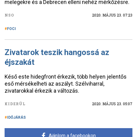
melegekre és a Debrecen elleni nehéz mérkőzésre.
NSO
2020. MÁJUS 23. 07:23
FOCI
Zivatarok teszik hangossá az
éjszakát
Késő este hidegfront érkezik, több helyen jelentős
eső mérsékelheti az aszályt. Szélviharral,
zivatarokkal érkezik a változás.
KIDERÜL
2020. MÁJUS 23. 05:07
IDŐJÁRÁS
Ajánlom a facebookon