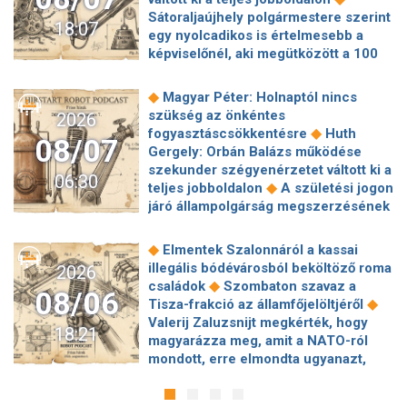
Sátoraljaújhely polgármestere szerint
18:07
egy nyolcadikos is értelmesebb a
képviselőnél, aki megütközött a 100
◆
milliós parkolón
Az amerikai
hírszerzés szerint Putyin pár éven
◆
Magyar Péter: Holnaptól nincs
belül megtámadhat egy NATO-
szükség az önkéntes
2026
◆
tagállamot
Vitézy Dávid
◆
fogyasztáscsökkentésre
Huth
08/07
elmagyarázta, miért Mészárosék
Gergely: Orbán Balázs működése
cége nyerte a közbeszerzést
szekunder szégyenérzetet váltott ki a
06:30
◆
sínhegesztésre
Nagy cégek
◆
teljes jobboldalon
A születési jogon
segítségét kéri Szolnok
járó állampolgárság megszerzésének
polgármestere a 400 kirúgott
korlátozásáról írt alá rendeletet
◆
kerékpárgyári munkás miatt
Nagy a
◆
Donald Trump
„Kevésen múlt a
◆
Elmentek Szalonnáról a kassai
mozgolódás a Legfőbb Ügyészségen,
katasztrófa” – szintet léphetett az
illegális bódévárosból beköltöző roma
2026
◆
többen kerülnek új pozícióba
Tarr
◆
orosz hibrid hadviselés
Bod Péter
◆
családok
Szombaton szavaz a
Zoltán: Zajlik a közmédia átvilágítása
08/06
Ákos: Vagyonkezelés közérdekből: mi
◆
Tisza-frakció az államfőjelöltjéről
◆
Gajdos László szerint butaság,
◆
jön a kekvák után?
Térképen, ahogy
Valerij Zaluzsnijt megkérték, hogy
hogy a Mol volt jogászára bízták a
18:21
hajnalban elérte Magyarország
magyarázza meg, amit a NATO-ról
◆
MOHU-koncesszió felülvizsgálatát
◆
határát a hidegfront
A forintot is
mondott, erre elmondta ugyanazt,
Milliós büntetés egy ismert magyar
◆
megütheti az aszály
Szombaton
◆
csak még erősebben
800 millióért
◆
fodrászcégnek
Várj szombatig a
szavaz a Tisza-frakció az
kötött szerződéseket a HM cége a
tankolással! Mindkét üzemanyag ára
◆
államfőjelöltjéről
Egyre inkább az