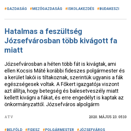
GAZDASÁG
MEZŐGAZDASÁG
ISKOLAKEZDÉS
BUDAKESZI
Hatalmas a feszültség
Józsefvárosban több kivágott fa
miatt
Józsefvárosban a héten több fát is kivágtak, ami
ellen Kocsis Máté korábbi fideszes polgármester és
a kerület lakói is tiltakoznak, szerintük ugyanis a fák
egészségesek voltak. A Főkert igazgatója viszont
azt állítja, hogy betegség és balesetveszély miatt
kellett kivágni a fákat, és erre engedélyt is kaptak az
önkormányzattól. Józsefváros alpolgárm
ATV
2020. MÁJUS 23. 05:10
BELFÖLD
FIDESZ
POLGÁRMESTER
JÓZSEFVÁROS