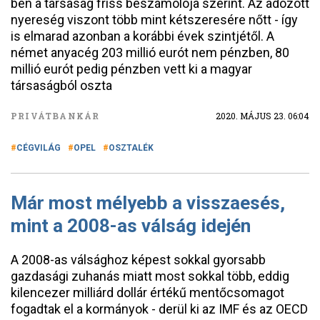
ben a társaság friss beszámolója szerint. Az adózott
nyereség viszont több mint kétszeresére nőtt - így
is elmarad azonban a korábbi évek szintjétől. A
német anyacég 203 millió eurót nem pénzben, 80
millió eurót pedig pénzben vett ki a magyar
társaságból oszta
PRIVÁTBANKÁR
2020. MÁJUS 23. 06:04
CÉGVILÁG
OPEL
OSZTALÉK
Már most mélyebb a visszaesés,
mint a 2008-as válság idején
A 2008-as válsághoz képest sokkal gyorsabb
gazdasági zuhanás miatt most sokkal több, eddig
kilencezer milliárd dollár értékű mentőcsomagot
fogadtak el a kormányok - derül ki az IMF és az OECD