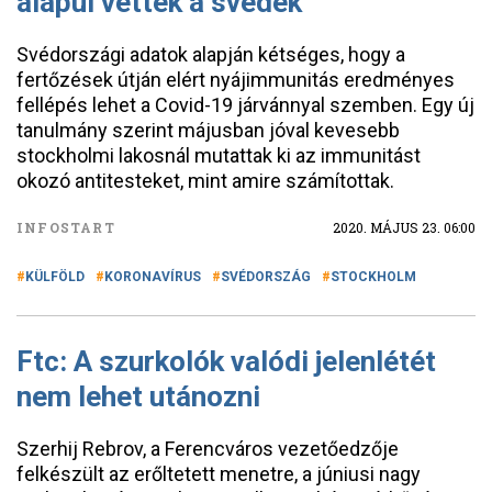
alapul vették a svédek
Svédországi adatok alapján kétséges, hogy a
fertőzések útján elért nyájimmunitás eredményes
fellépés lehet a Covid-19 járvánnyal szemben. Egy új
tanulmány szerint májusban jóval kevesebb
stockholmi lakosnál mutattak ki az immunitást
okozó antitesteket, mint amire számítottak.
INFOSTART
2020. MÁJUS 23. 06:00
KÜLFÖLD
KORONAVÍRUS
SVÉDORSZÁG
STOCKHOLM
Ftc: A szurkolók valódi jelenlétét
nem lehet utánozni
Szerhij Rebrov, a Ferencváros vezetőedzője
felkészült az erőltetett menetre, a júniusi nagy