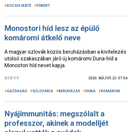
KOCSIS MÁTÉ
FŐKERT
Monostori híd lesz az épülő
komáromi átkelő neve
A magyar-szlovák közös beruházásban a kivitelezés
utolsó szakaszában járó új komáromi Duna-híd a
Monostori híd nevet kapja.
HÍRTV
2020. MÁJUS 23. 07:04
GAZDASÁG
SZLOVÁKIA
BERUHÁZÁS
DUNA
KOMÁROM
Nyájimmunitás: megszólalt a
professzor, akinek a modelljét