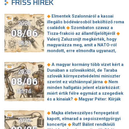
FRISS HÍREK
◆
Elmentek Szalonnáról a kassai
illegális bódévárosból beköltöző roma
2026
◆
családok
Szombaton szavaz a
08/06
◆
Tisza-frakció az államfőjelöltjéről
Valerij Zaluzsnijt megkérték, hogy
18:21
magyarázza meg, amit a NATO-ról
mondott, erre elmondta ugyanazt,
◆
csak még erősebben
800 millióért
kötött szerződéseket a HM cége a
◆
A magyar kormány több vizet kért a
Lounge Eventtel, a miniszter
Dunában a szlovákoktól, de Taraba
2026
◆
feljelentést tett
Orbán Anita
szlovák környezetvédelmi miniszter
08/06
megkérte a szlovák kormányt, hogy
◆
szerint ez vízhiánnyal járna
Nem
◆
segítse a magyar vízellátást
Forró
minden hallgatás jelent elzárkózást:
06:14
augusztus: gátja lehet az uniós
miért értik félre egymást a szegediek
források hazahozatalának az
◆
és a kínaiak?
Magyar Péter: Kiírják
◆
Alkotmánybíróság?
Török Gábor: Ez
az első szélerőművi pályázatokat, a
◆
Magyar Péter vizsgahete
projektekben magyar állami
◆
Majka életveszélyes fenyegetést
Meglepetés az albérletpiacon, nincs
◆
tulajdonrészt fognak előírni
Orbán
kapott, elmarad a sepsiszentgyörgyi
2026
◆
roham
Hirtelen titkolózni kezdett a
Gáspár hatszor repült honvédségi
◆
koncertje
Ruff Bálint rendkívüli
◆
Tisza a kegyelmi ügyekről
◆
gépen Csádba és Nigerbe
Ismert