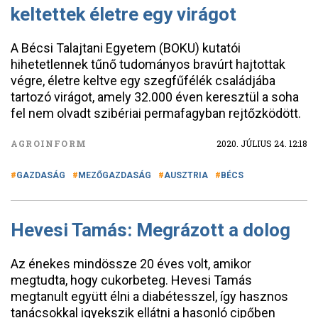
keltettek életre egy virágot
A Bécsi Talajtani Egyetem (BOKU) kutatói
hihetetlennek tűnő tudományos bravúrt hajtottak
végre, életre keltve egy szegfűfélék családjába
tartozó virágot, amely 32.000 éven keresztül a soha
fel nem olvadt szibériai permafagyban rejtőzködött.
AGROINFORM
2020. JÚLIUS 24. 12:18
GAZDASÁG
MEZŐGAZDASÁG
AUSZTRIA
BÉCS
Hevesi Tamás: Megrázott a dolog
Az énekes mindössze 20 éves volt, amikor
megtudta, hogy cukorbeteg. Hevesi Tamás
megtanult együtt élni a diabétesszel, így hasznos
tanácsokkal igyekszik ellátni a hasonló cipőben