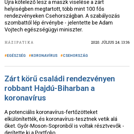
Újra kötelező lesz a maszk viselése a zárt
helyiségben megtartott, több mint 100 fős
rendezvényeken Csehországban. A szabályozás
szombattól lép érvénybe - jelentette be Adam
Vojtech egészségügyi miniszter.
HÁZIPATIKA
2020. JÚLIUS 24. 13:36
EGÉSZSÉG
KORONAVÍRUS
CSEHORSZÁG
Zárt körű családi rendezvényen
robbant Hajdú-Biharban a
koronavírus
A potenciális koronavírus-fertőzötteket
elkülönítették, és koronavírus-tesztnek vetik alá
őket. Győr-Moson-Sopronból is voltak résztvevők -
derítette ki a Portfolio.