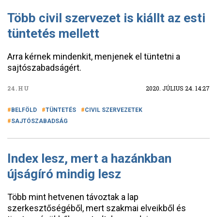
Több civil szervezet is kiállt az esti
tüntetés mellett
Arra kérnek mindenkit, menjenek el tüntetni a
sajtószabadságért.
24.HU
2020. JÚLIUS 24. 14:27
BELFÖLD
TÜNTETÉS
CIVIL SZERVEZETEK
SAJTÓSZABADSÁG
Index lesz, mert a hazánkban
újságíró mindig lesz
Több mint hetvenen távoztak a lap
szerkesztőségéből, mert szakmai elveikből és