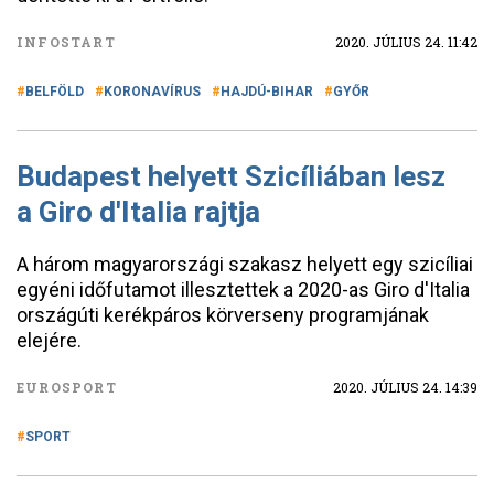
INFOSTART
2020. JÚLIUS 24. 11:42
BELFÖLD
KORONAVÍRUS
HAJDÚ-BIHAR
GYŐR
Budapest helyett Szicíliában lesz
a Giro d'Italia rajtja
A három magyarországi szakasz helyett egy szicíliai
egyéni időfutamot illesztettek a 2020-as Giro d'Italia
országúti kerékpáros körverseny programjának
elejére.
EUROSPORT
2020. JÚLIUS 24. 14:39
SPORT