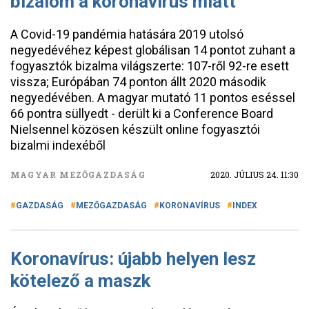
bizalom a koronavírus miatt
A Covid-19 pandémia hatására 2019 utolsó
negyedévéhez képest globálisan 14 pontot zuhant a
fogyasztók bizalma világszerte: 107-ről 92-re esett
vissza; Európában 74 ponton állt 2020 második
negyedévében. A magyar mutató 11 pontos eséssel
66 pontra süllyedt - derült ki a Conference Board
Nielsennel közösen készült online fogyasztói
bizalmi indexéből
MAGYAR MEZŐGAZDASÁG
2020. JÚLIUS 24. 11:30
GAZDASÁG
MEZŐGAZDASÁG
KORONAVÍRUS
INDEX
Koronavírus: újabb helyen lesz
kötelező a maszk