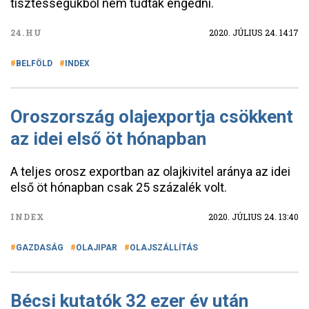
tisztességükből nem tudtak engedni.
24.HU
2020. JÚLIUS 24. 14:17
BELFÖLD
INDEX
Oroszország olajexportja csökkent
az idei első öt hónapban
A teljes orosz exportban az olajkivitel aránya az idei
első öt hónapban csak 25 százalék volt.
INDEX
2020. JÚLIUS 24. 13:40
GAZDASÁG
OLAJIPAR
OLAJSZÁLLÍTÁS
Bécsi kutatók 32 ezer év után