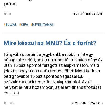
járókat.
NLC
2020. JÚLIUS 24. 12:33
BULVÁR
CIPŐ
HEVESI TAMÁS
Mire készül az MNB? És a forint?
Irányváltás történt a jegybankban több mint egy
hónappal ezelőtt, amikor a monetáris tanács négy év
után 15 bázispontot faragott az alapkamaton, majd
jelezte, hogy újabb csökkentés jöhet. Most kedden
pedig további 15 bázispontos vágással 0,6
százalékra csökkentette az alapkamatot. Az új
helyzet érinti a hozamokat, az állam finanszírozását
és a fori
MFOR
2020. JÚLIUS 24. 14:07