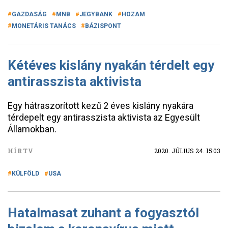
GAZDASÁG
MNB
JEGYBANK
HOZAM
MONETÁRIS TANÁCS
BÁZISPONT
Kétéves kislány nyakán térdelt egy
antirasszista aktivista
Egy hátraszorított kezű 2 éves kislány nyakára
térdepelt egy antirasszista aktivista az Egyesült
Államokban.
HÍRTV
2020. JÚLIUS 24. 15:03
KÜLFÖLD
USA
Hatalmasat zuhant a fogyasztóI