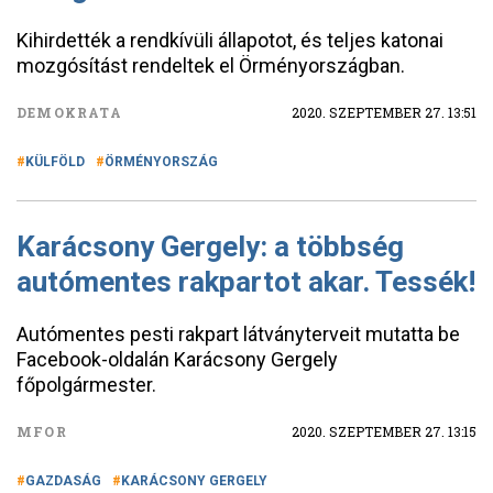
Kihirdették a rendkívüli állapotot, és teljes katonai
mozgósítást rendeltek el Örményországban.
DEMOKRATA
2020. SZEPTEMBER 27. 13:51
KÜLFÖLD
ÖRMÉNYORSZÁG
Karácsony Gergely: a többség
autómentes rakpartot akar. Tessék!
Autómentes pesti rakpart látványterveit mutatta be
Facebook-oldalán Karácsony Gergely
főpolgármester.
MFOR
2020. SZEPTEMBER 27. 13:15
GAZDASÁG
KARÁCSONY GERGELY