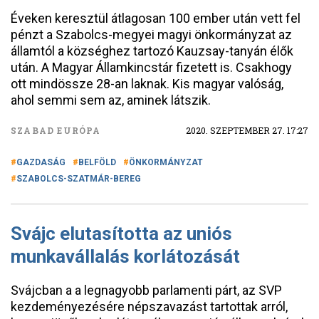
Éveken keresztül átlagosan 100 ember után vett fel
pénzt a Szabolcs-megyei magyi önkormányzat az
államtól a községhez tartozó Kauzsay-tanyán élők
után. A Magyar Államkincstár fizetett is. Csakhogy
ott mindössze 28-an laknak. Kis magyar valóság,
ahol semmi sem az, aminek látszik.
SZABAD EURÓPA
2020. SZEPTEMBER 27. 17:27
GAZDASÁG
BELFÖLD
ÖNKORMÁNYZAT
SZABOLCS-SZATMÁR-BEREG
Svájc elutasította az uniós
munkavállalás korlátozását
Svájcban a a legnagyobb parlamenti párt, az SVP
kezdeményezésére népszavazást tartottak arról,