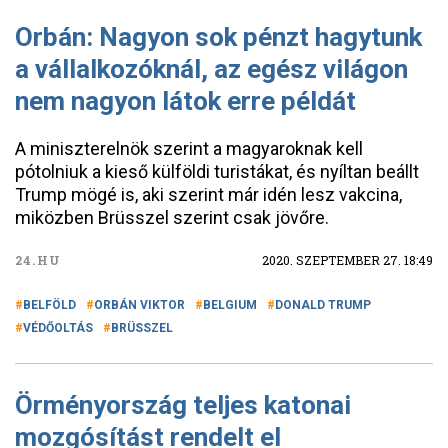
Orbán: Nagyon sok pénzt hagytunk
a vállalkozóknál, az egész világon
nem nagyon látok erre példát
A miniszterelnök szerint a magyaroknak kell
pótolniuk a kieső külföldi turistákat, és nyíltan beállt
Trump mögé is, aki szerint már idén lesz vakcina,
miközben Brüsszel szerint csak jövőre.
24.HU
2020. SZEPTEMBER 27. 18:49
BELFÖLD
ORBÁN VIKTOR
BELGIUM
DONALD TRUMP
VÉDŐOLTÁS
BRÜSSZEL
Örményország teljes katonai
mozgósítást rendelt el