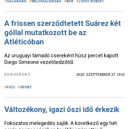
GAZDASÁG
MEZŐGAZDASÁG
BUX
ZSIGÓ RÓBERT
A frissen szerződtetett Suárez két
góllal mutatkozott be az
Atléticóban
Az uruguayi támadó csereként húsz percet kapott
Diego Simeone vezetőedzőtől.
EUROSPORT
2020. SZEPTEMBER 27. 19:10
FOCI
SPORT
Változékony, igazi őszi idő érkezik
Fokozatos melegedés zajlik. A következő egy hét