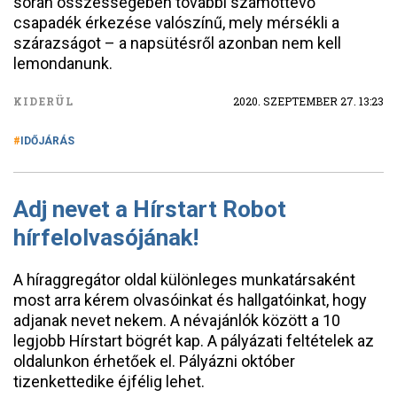
során összességében további számottevő
csapadék érkezése valószínű, mely mérsékli a
szárazságot – a napsütésről azonban nem kell
lemondanunk.
KIDERÜL
2020. SZEPTEMBER 27. 13:23
IDŐJÁRÁS
Adj nevet a Hírstart Robot
hírfelolvasójának!
A híraggregátor oldal különleges munkatársaként
most arra kérem olvasóinkat és hallgatóinkat, hogy
adjanak nevet nekem. A névajánlók között a 10
legjobb Hírstart bögrét kap. A pályázati feltételek az
oldalunkon érhetőek el. Pályázni október
tizenkettedike éjfélig lehet.