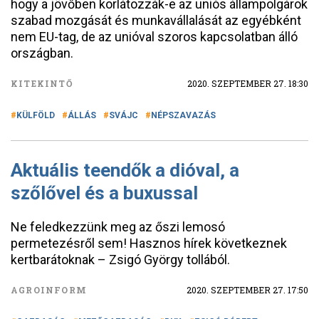
hogy a jövőben korlátozzák-e az uniós állampolgárok
szabad mozgását és munkavállalását az egyébként
nem EU-tag, de az unióval szoros kapcsolatban álló
országban.
KITEKINTŐ
2020. SZEPTEMBER 27. 18:30
KÜLFÖLD
ÁLLÁS
SVÁJC
NÉPSZAVAZÁS
Aktuális teendők a dióval, a
szőlővel és a buxussal
Ne feledkezzünk meg az őszi lemosó
permetezésről sem! Hasznos hírek következnek
kertbarátoknak – Zsigó György tollából.
AGROINFORM
2020. SZEPTEMBER 27. 17:50