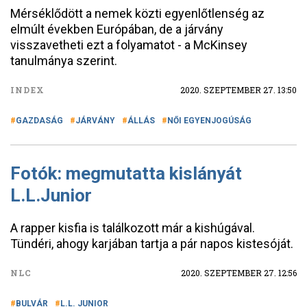
Mérséklődött a nemek közti egyenlőtlenség az
elmúlt években Európában, de a járvány
visszavetheti ezt a folyamatot - a McKinsey
tanulmánya szerint.
INDEX
2020. SZEPTEMBER 27. 13:50
GAZDASÁG
JÁRVÁNY
ÁLLÁS
NŐI EGYENJOGÚSÁG
Fotók: megmutatta kislányát
L.L.Junior
A rapper kisfia is találkozott már a kishúgával.
Tündéri, ahogy karjában tartja a pár napos kistesóját.
NLC
2020. SZEPTEMBER 27. 12:56
BULVÁR
L.L. JUNIOR