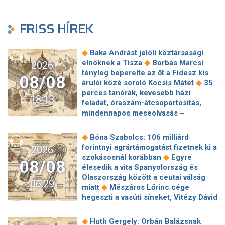
FRISS HÍREK
◆
Baka Andrást jelöli köztársasági
◆
elnöknek a Tisza
Borbás Marcsi
2026
tényleg beperelte az őt a Fidesz kis
08/08
◆
árulói közé soroló Kocsis Mátét
35
perces tanórák, kevesebb házi
18:13
feladat, óraszám-átcsoportosítás,
mindennapos meseolvasás –
elkészült a minisztérium alsó
◆
tagozatos javaslatcsomagja
◆
Bóna Szabolcs: 106 milliárd
Lemond és az egyetemről is távozik
forintnyi agrártámogatást fizetnek ki a
2026
az Ádám Zoltánt kirúgó corvinusos
◆
szokásosnál korábban
Egyre
08/08
◆
rektorhelyettes
élesedik a vita Spanyolország és
Katasztrófavédelem: Ez már nekünk is
Olaszország között a ceutai válság
06:29
◆
sok! És sajnos nem látjuk a végét
◆
miatt
Mészáros Lőrinc cége
Nem fizeti vissza a vételárat a zuglói
hegeszti a vasúti síneket, Vitézy Dávid
kormányzati negyed
◆
elmagyarázta, miért
Jogi lépéseket
◆
ingatlanfejlesztője
Beért Trump
tesz a Bosnyák téri irodakomplexum
◆
Huth Gergely: Orbán Balázsnak
szélerőmű-gyűlölete: egymilliárd