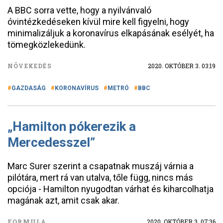
A BBC sorra vette, hogy a nyilvánvaló
óvintézkedéseken kívül mire kell figyelni, hogy
minimalizáljuk a koronavírus elkapásának esélyét, ha
tömegközlekedünk.
NÖVEKEDÉS
2020. OKTÓBER 3. 03:19
GAZDASÁG
KORONAVÍRUS
METRÓ
BBC
„Hamilton pókerezik a
Mercedesszel”
Marc Surer szerint a csapatnak muszáj várnia a
pilótára, mert rá van utalva, tőle függ, nincs más
opciója - Hamilton nyugodtan várhat és kiharcolhatja
magának azt, amit csak akar.
FORMULA
2020. OKTÓBER 3. 07:36