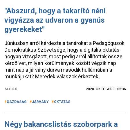
"Abszurd, hogy a takarító néni
vigyázza az udvaron a gyanús
gyerekeket"
Júniusban arról kérdezte a tanárokat a Pedagógusok
Demokratikus Szövetsége, hogy a digitális oktatás
hogyan vizsgázott, most pedig arról állítottak össze
kérdőívet, milyen körülmények között végzik nap
mint nap a járvány durva második hullámában a
munkájukat? Meredek válaszok érkeztek.
MFOR
2020. OKTÓBER 3. 05:36
GAZDASÁG
JÁRVÁNY
OKTATÁS
Négy bakancslistás szoborpark a