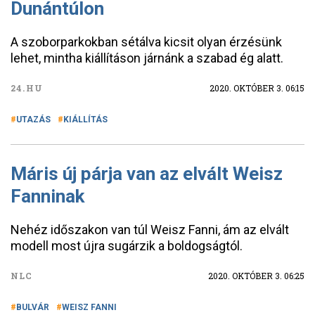
Dunántúlon
A szoborparkokban sétálva kicsit olyan érzésünk
lehet, mintha kiállításon járnánk a szabad ég alatt.
24.HU
2020. OKTÓBER 3. 06:15
UTAZÁS
KIÁLLÍTÁS
Máris új párja van az elvált Weisz
Fanninak
Nehéz időszakon van túl Weisz Fanni, ám az elvált
modell most újra sugárzik a boldogságtól.
NLC
2020. OKTÓBER 3. 06:25
BULVÁR
WEISZ FANNI