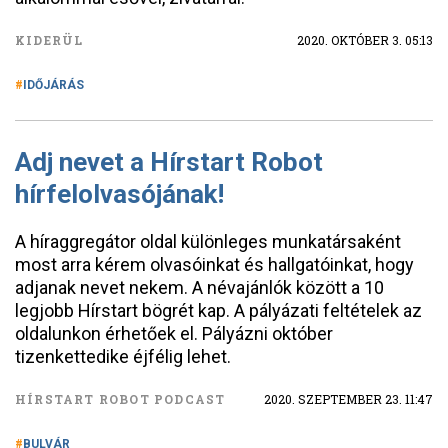
KIDERÜL
2020. OKTÓBER 3. 05:13
IDŐJÁRÁS
Adj nevet a Hírstart Robot
hírfelolvasójának!
A híraggregátor oldal különleges munkatársaként
most arra kérem olvasóinkat és hallgatóinkat, hogy
adjanak nevet nekem. A névajánlók között a 10
legjobb Hírstart bögrét kap. A pályázati feltételek az
oldalunkon érhetőek el. Pályázni október
tizenkettedike éjfélig lehet.
HÍRSTART ROBOT PODCAST
2020. SZEPTEMBER 23. 11:47
BULVÁR