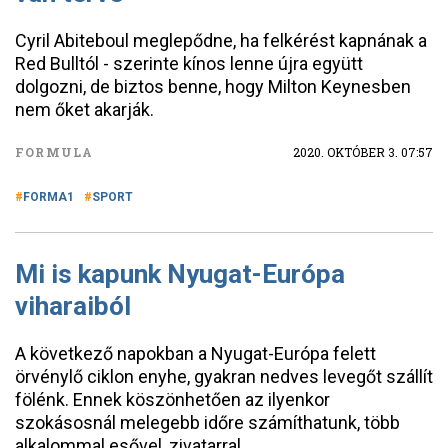
Cyril Abiteboul meglepődne, ha felkérést kapnának a
Red Bulltól - szerinte kínos lenne újra együtt
dolgozni, de biztos benne, hogy Milton Keynesben
nem őket akarják.
FORMULA
2020. OKTÓBER 3. 07:57
FORMA1
SPORT
Mi is kapunk Nyugat-Európa
viharaiból
A következő napokban a Nyugat-Európa felett
örvénylő ciklon enyhe, gyakran nedves levegőt szállít
fölénk. Ennek köszönhetően az ilyenkor
szokásosnál melegebb időre számíthatunk, több
alkalommal esővel, zivatarral.