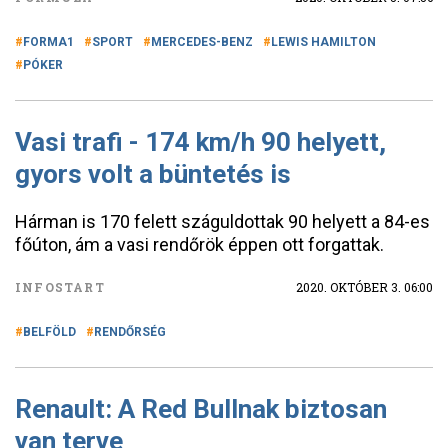
FORMA1
SPORT
MERCEDES-BENZ
LEWIS HAMILTON
PÓKER
Vasi trafi - 174 km/h 90 helyett,
gyors volt a büntetés is
Hárman is 170 felett száguldottak 90 helyett a 84-es
főúton, ám a vasi rendőrök éppen ott forgattak.
INFOSTART
2020. OKTÓBER 3. 06:00
BELFÖLD
RENDŐRSÉG
Renault: A Red Bullnak biztosan
van terve