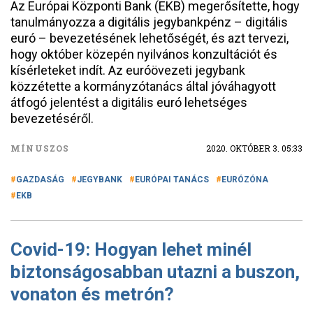
Az Európai Központi Bank (EKB) megerősítette, hogy
tanulmányozza a digitális jegybankpénz – digitális
euró – bevezetésének lehetőségét, és azt tervezi,
hogy október közepén nyilvános konzultációt és
kísérleteket indít. Az euróövezeti jegybank
közzétette a kormányzótanács által jóváhagyott
átfogó jelentést a digitális euró lehetséges
bevezetéséről.
MÍNUSZOS
2020. OKTÓBER 3. 05:33
GAZDASÁG
JEGYBANK
EURÓPAI TANÁCS
EURÓZÓNA
EKB
Covid-19: Hogyan lehet minél
biztonságosabban utazni a buszon,
vonaton és metrón?