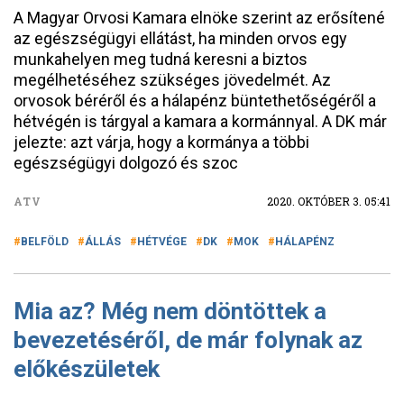
A Magyar Orvosi Kamara elnöke szerint az erősítené
az egészségügyi ellátást, ha minden orvos egy
munkahelyen meg tudná keresni a biztos
megélhetéséhez szükséges jövedelmét. Az
orvosok béréről és a hálapénz büntethetőségéről a
hétvégén is tárgyal a kamara a kormánnyal. A DK már
jelezte: azt várja, hogy a kormánya a többi
egészségügyi dolgozó és szoc
ATV
2020. OKTÓBER 3. 05:41
BELFÖLD
ÁLLÁS
HÉTVÉGE
DK
MOK
HÁLAPÉNZ
Mia az? Még nem döntöttek a
bevezetéséről, de már folynak az
előkészületek