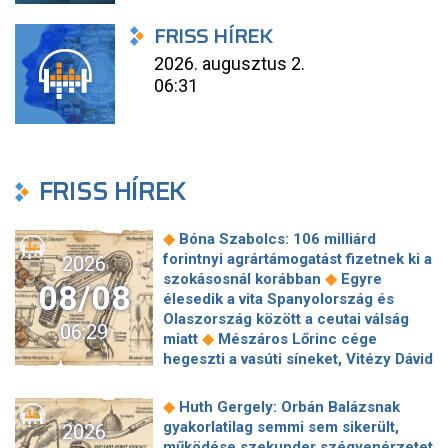
FRISS HÍREK
2026. augusztus 2.
06:31
FRISS HÍREK
◆
Bóna Szabolcs: 106 milliárd
forintnyi agrártámogatást fizetnek ki a
2026
◆
szokásosnál korábban
Egyre
08/08
élesedik a vita Spanyolország és
Olaszország között a ceutai válság
06:29
◆
miatt
Mészáros Lőrinc cége
hegeszti a vasúti síneket, Vitézy Dávid
◆
elmagyarázta, miért
Jogi lépéseket
tesz a Bosnyák téri irodakomplexum
◆
Huth Gergely: Orbán Balázsnak
beruházója, ha az állam felmondja a
gyakorlatilag semmi sem sikerült,
2026
◆
szerződésüket
Megérkezett
működése szekunder szégyenérzetet