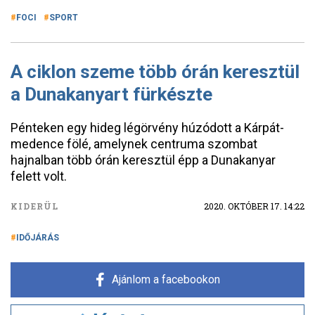
FOCI
SPORT
A ciklon szeme több órán keresztül
a Dunakanyart fürkészte
Pénteken egy hideg légörvény húzódott a Kárpát-
medence fölé, amelynek centruma szombat
hajnalban több órán keresztül épp a Dunakanyar
felett volt.
KIDERÜL
2020. OKTÓBER 17. 14:22
IDŐJÁRÁS
Ajánlom a facebookon