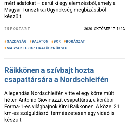
mért adatokat – derül ki egy elemzésből, amely a
Magyar Turisztikai Ügynökség megbízásából
készült.
INFOSTART
2020. OKTÓBER 17. 14:12
GAZDASÁG
BALATON
BOR
BORÁSZAT
MAGYAR TURISZTIKAI ÜGYNÖKSÉG
Räikkönen a szívbajt hozta
csapattársára a Nordschleifén
A legendás Nordschleifén vitte el egy körre múlt
héten Antonio Giovinazzit csapattársa, a korábbi
Forma-1-es világbajnok Kimi Räikkönen. A közel 21
km-es száguldásról természetesen egy videó is
készült.