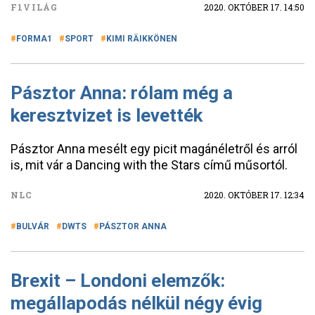
F1VILÁG
2020. OKTÓBER 17. 14:50
FORMA1
SPORT
KIMI RÄIKKÖNEN
Pásztor Anna: rólam még a
keresztvizet is levették
Pásztor Anna mesélt egy picit magánéletről és arról
is, mit vár a Dancing with the Stars című műsortól.
NLC
2020. OKTÓBER 17. 12:34
BULVÁR
DWTS
PÁSZTOR ANNA
Brexit – Londoni elemzők:
megállapodás nélkül négy évig