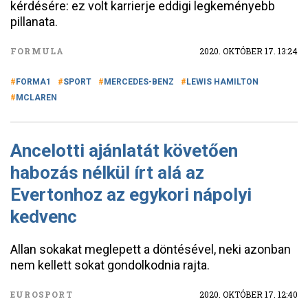
kérdésére: ez volt karrierje eddigi legkeményebb
pillanata.
FORMULA
2020. OKTÓBER 17. 13:24
FORMA1
SPORT
MERCEDES-BENZ
LEWIS HAMILTON
MCLAREN
Ancelotti ajánlatát követően
habozás nélkül írt alá az
Evertonhoz az egykori nápolyi
kedvenc
Allan sokakat meglepett a döntésével, neki azonban
nem kellett sokat gondolkodnia rajta.
EUROSPORT
2020. OKTÓBER 17. 12:40