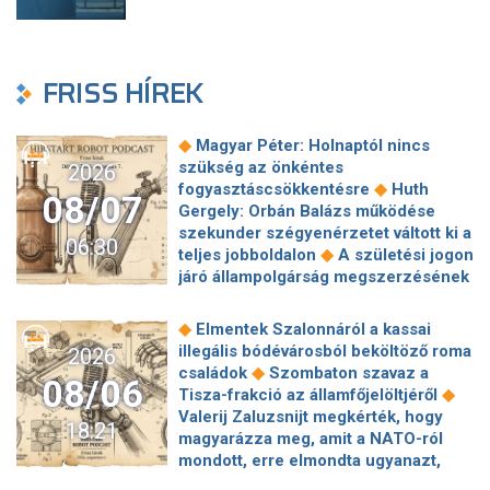
FRISS HÍREK
◆
Magyar Péter: Holnaptól nincs
szükség az önkéntes
2026
◆
fogyasztáscsökkentésre
Huth
08/07
Gergely: Orbán Balázs működése
szekunder szégyenérzetet váltott ki a
06:30
◆
teljes jobboldalon
A születési jogon
járó állampolgárság megszerzésének
korlátozásáról írt alá rendeletet
◆
Donald Trump
„Kevésen múlt a
◆
Elmentek Szalonnáról a kassai
katasztrófa” – szintet léphetett az
illegális bódévárosból beköltöző roma
2026
◆
orosz hibrid hadviselés
Bod Péter
◆
családok
Szombaton szavaz a
08/06
Ákos: Vagyonkezelés közérdekből: mi
◆
Tisza-frakció az államfőjelöltjéről
◆
jön a kekvák után?
Térképen, ahogy
Valerij Zaluzsnijt megkérték, hogy
18:21
hajnalban elérte Magyarország
magyarázza meg, amit a NATO-ról
◆
határát a hidegfront
A forintot is
mondott, erre elmondta ugyanazt,
◆
megütheti az aszály
Szombaton
◆
csak még erősebben
800 millióért