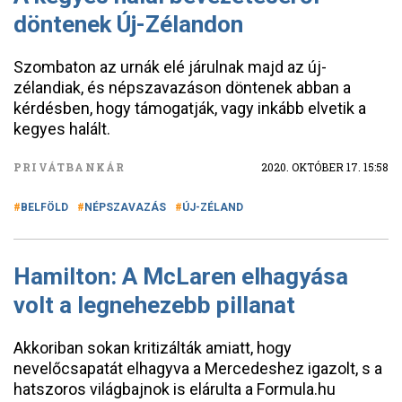
döntenek Új-Zélandon
Szombaton az urnák elé járulnak majd az új-
zélandiak, és népszavazáson döntenek abban a
kérdésben, hogy támogatják, vagy inkább elvetik a
kegyes halált.
PRIVÁTBANKÁR
2020. OKTÓBER 17. 15:58
BELFÖLD
NÉPSZAVAZÁS
ÚJ-ZÉLAND
Hamilton: A McLaren elhagyása
volt a legnehezebb pillanat
Akkoriban sokan kritizálták amiatt, hogy
nevelőcsapatát elhagyva a Mercedeshez igazolt, s a
hatszoros világbajnok is elárulta a Formula.hu