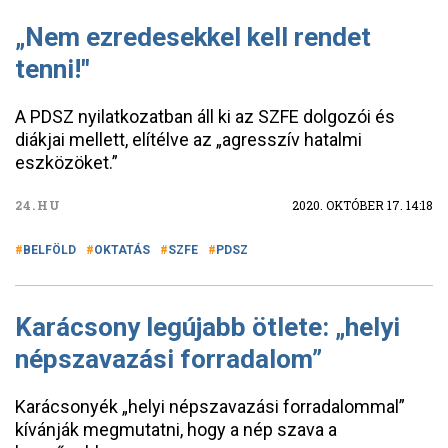
„Nem ezredesekkel kell rendet
tenni!"
A PDSZ nyilatkozatban áll ki az SZFE dolgozói és
diákjai mellett, elítélve az „agresszív hatalmi
eszközöket.”
24.HU
2020. OKTÓBER 17. 14:18
BELFÖLD
OKTATÁS
SZFE
PDSZ
Karácsony legújabb ötlete: „helyi
népszavazási forradalom”
Karácsonyék „helyi népszavazási forradalommal”
kívánják megmutatni, hogy a nép szava a