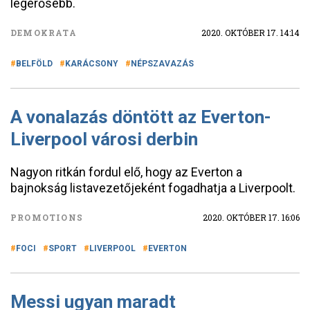
legerősebb.
DEMOKRATA
2020. OKTÓBER 17. 14:14
BELFÖLD
KARÁCSONY
NÉPSZAVAZÁS
A vonalazás döntött az Everton-
Liverpool városi derbin
Nagyon ritkán fordul elő, hogy az Everton a
bajnokság listavezetőjeként fogadhatja a Liverpoolt.
PROMOTIONS
2020. OKTÓBER 17. 16:06
FOCI
SPORT
LIVERPOOL
EVERTON
Messi ugyan maradt