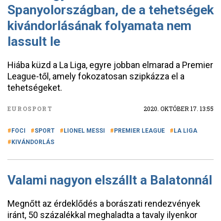
Spanyolországban, de a tehetségek
kivándorlásának folyamata nem
lassult le
Hiába küzd a La Liga, egyre jobban elmarad a Premier
League-től, amely fokozatosan szipkázza el a
tehetségeket.
EUROSPORT
2020. OKTÓBER 17. 13:55
FOCI
SPORT
LIONEL MESSI
PREMIER LEAGUE
LA LIGA
KIVÁNDORLÁS
Valami nagyon elszállt a Balatonnál
Megnőtt az érdeklődés a borászati rendezvények
iránt, 50 százalékkal meghaladta a tavaly ilyenkor