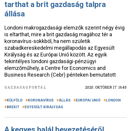
tarthat a brit gazdaság talpra
állása
Londoni makrogazdasági elemzők szerint négy évig
is eltarthat, mire a brit gazdaság magához tér a
koronavírus-sokkból, ha nem születik
szabadkereskedelmi megállapodás az Egyesült
Királyság és az Európai Unió között. Az egyik
tekintélyes londoni gazdasági-pénzügyi
elemzőműhely, a Centre for Economics and
Business Research (Cebr) pénteken bemutatott
GAZDASÁGPORTÁL
2020. OKTÓBER 17. 16:45
KÜLFÖLD
KORONAVÍRUS
ÁLLÁS
EURÓPAI UNIÓ
LONDON
BREXIT
EGYESÜLT KIRÁLYSÁG
A kegyes halál bevezetéséről