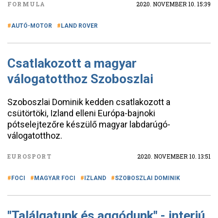
FORMULA
2020. NOVEMBER 10. 15:39
AUTÓ-MOTOR
LAND ROVER
Csatlakozott a magyar
válogatotthoz Szoboszlai
Szoboszlai Dominik kedden csatlakozott a
csütörtöki, Izland elleni Európa-bajnoki
pótselejtezőre készülő magyar labdarúgó-
válogatotthoz.
EUROSPORT
2020. NOVEMBER 10. 13:51
FOCI
MAGYAR FOCI
IZLAND
SZOBOSZLAI DOMINIK
"Találgatunk és aggódunk" - interjú