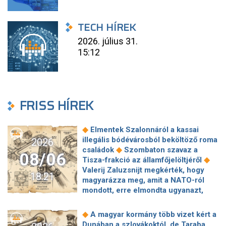
TECH HÍREK
2026. július 31.
15:12
FRISS HÍREK
◆
Elmentek Szalonnáról a kassai
illegális bódévárosból beköltöző roma
2026
◆
családok
Szombaton szavaz a
08/06
◆
Tisza-frakció az államfőjelöltjéről
Valerij Zaluzsnijt megkérték, hogy
18:21
magyarázza meg, amit a NATO-ról
mondott, erre elmondta ugyanazt,
◆
csak még erősebben
800 millióért
kötött szerződéseket a HM cége a
◆
A magyar kormány több vizet kért a
Lounge Eventtel, a miniszter
Dunában a szlovákoktól, de Taraba