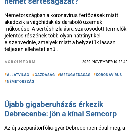
német sertéságazat?
Németországban a koronavírus fertőzések miatt
akadozik a vágóhidak és daraboló üzemek
működése. A sertéshizlalásra szakosodott termelők
jelentős részének több olyan hátrányt kell
elszenvednie, amelyek miatt a helyzetük lassan
teljesen ellehetetlenül.
AGROINFORM
2020. NOVEMBER 10. 13:49
ÁLLATVILÁG
GAZDASÁG
MEZŐGAZDASÁG
KORONAVÍRUS
NÉMETORSZÁG
Újabb gigaberuházás érkezik
Debrecenbe: jön a kínai Semcorp
Az új szeparátorfólia-gyár Debrecenben épül meg, a