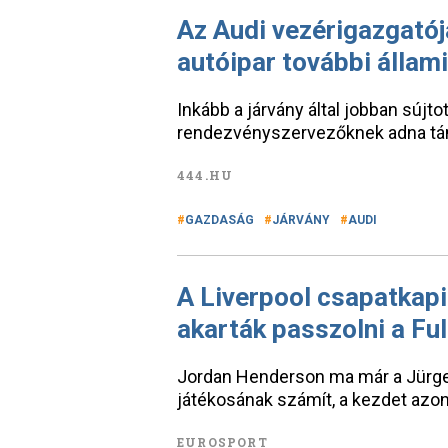
Az Audi vezérigazgatój
autóipar további állam
Inkább a járvány által jobban sújt
rendezvényszervezőknek adna tá
444.HU
GAZDASÁG
JÁRVÁNY
AUDI
A Liverpool csapatkapi
akarták passzolni a F
Jordan Henderson ma már a Jürge
játékosának számít, a kezdet azo
EUROSPORT