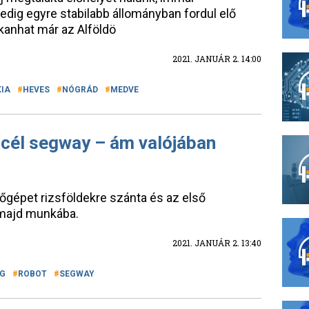
edig egyre stabilabb állományban fordul elő
anhat már az Alföldö
2021. JANUÁR 2. 14:00
IA
HEVES
NÓGRÁD
MEDVE
acél segway – ám valójában
őgépet rizsföldekre szánta és az első
 majd munkába.
2021. JANUÁR 2. 13:40
G
ROBOT
SEGWAY