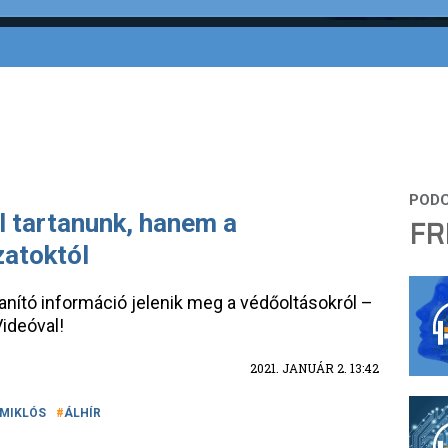
l tartanunk, hanem a
FR
zatoktól
lanító információ jelenik meg a védőoltásokról –
Videóval!
2021. JANUÁR 2. 13:42
 MIKLÓS
ÁLHÍR