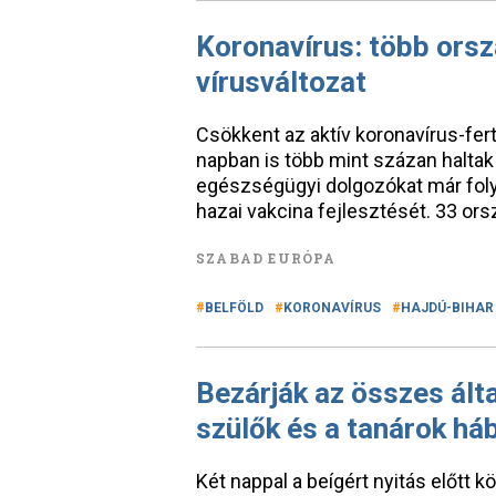
Koronavírus: több orszá
vírusváltozat
Csökkent az aktív koronavírus-fe
napban is több mint százan haltak
egészségügyi dolgozókat már fol
hazai vakcina fejlesztését. 33 ors
SZABAD EURÓPA
BELFÖLD
KORONAVÍRUS
HAJDÚ-BIHAR
Bezárják az összes ált
szülők és a tanárok h
Két nappal a beígért nyitás előtt 