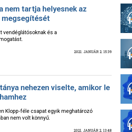
a nem tartja helyesnek az
i megsegítését
ott vendéglátósoknak és a
mogatást.
2021. JANUÁR 2. 15:39
tánya nehezen viselte, amikor le
ulhamhez
n Klopp-féle csapat egyik meghatározó
nban nem volt könnyű.
2021. JANUÁR 2. 13:48