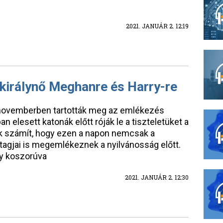
2021. JANUÁR 2. 12:19
a királynő Meghanre és Harry-re
ovemberben tartották meg az emlékezés
 elesett katonák előtt róják le a tiszteletüket a
k számít, hogy ezen a napon nemcsak a
d tagjai is megemlékeznek a nyilvánosság előtt.
gy koszorúva
2021. JANUÁR 2. 12:30