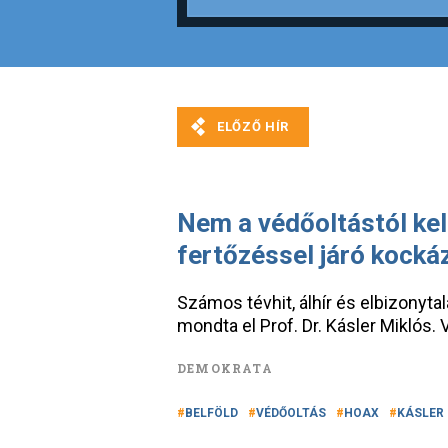
Nem a védőoltástól kel
fertőzéssel járó kocká
Számos tévhit, álhír és elbizonyta
mondta el Prof. Dr. Kásler Miklós. 
DEMOKRATA
BELFÖLD
VÉDŐOLTÁS
HOAX
KÁSLER