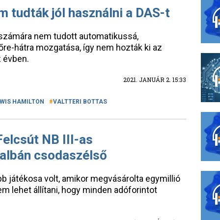
 tudták jól használni a DAS-t
s számára nem tudott automatikussá,
őre-hátra mozgatása, így nem hozták ki az
 évben.
2021. JANUÁR 2. 15:33
WIS HAMILTON
VALTTERI BOTTAS
Felcsút NB III-as
 albán csodaszélső
bb játékosa volt, amikor megvásárolta egymillió
m lehet állítani, hogy minden adóforintot