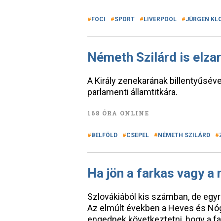
FOCI
SPORT
LIVERPOOL
JÜRGEN KL
Németh Szilárd is elz
A Király zenekarának billentyűséve
parlamenti államtitkára.
168 ÓRA ONLINE
BELFÖLD
CSEPEL
NÉMETH SZILÁRD
Ha jön a farkas vagy a
Szlovákiából kis számban, de eg
Az elmúlt években a Heves és Nóg
engednek következtetni, hogy a fa