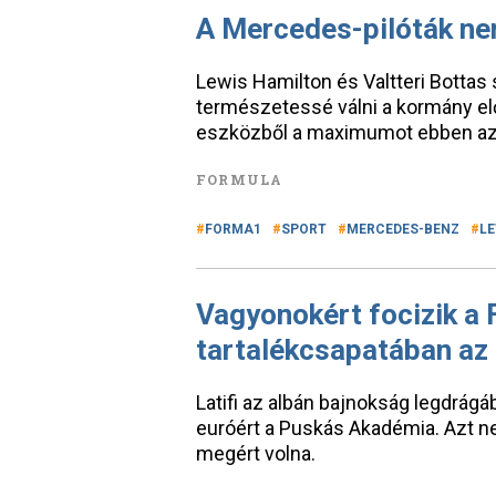
A Mercedes-pilóták nem
Lewis Hamilton és Valtteri Botta
természetessé válni a kormány el
eszközből a maximumot ebben az
FORMULA
FORMA1
SPORT
MERCEDES-BENZ
LE
Vagyonokért focizik a 
tartalékcsapatában az
Latifi az albán bajnokság legdrágá
euróért a Puskás Akadémia. Azt ne
megért volna.