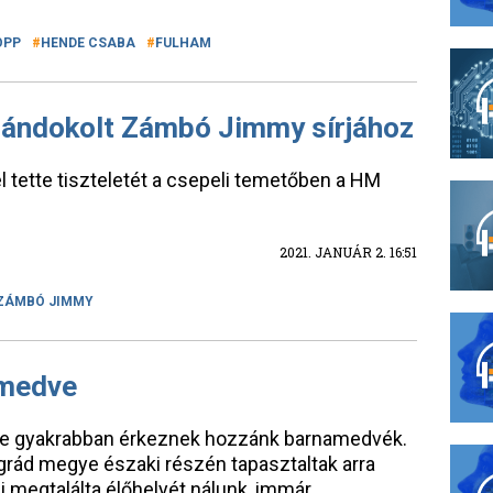
OPP
HENDE CSABA
FULHAM
arándokolt Zámbó Jimmy sírjához
l tette tiszteletét a csepeli temetőben a HM
2021. JANUÁR 2. 16:51
ZÁMBÓ JIMMY
 medve
yre gyakrabban érkeznek hozzánk barnamedvék.
rád megye északi részén tapasztaltak arra
j megtalálta élőhelyét nálunk, immár