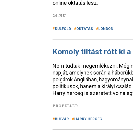
online oktatás lesz.
24.HU
KÜLFÖLD
OKTATÁS
LONDON
Komoly tiltást rótt ki 
Nem tudtak megemlékezni. Még n
napját, amelynek során a háborúkban
polgárok Angliában, hagyományna
politikusok, hanem a királyi csalá
Harry herceg is szeretett volna e
PROPELLER
BULVÁR
HARRY HERCEG