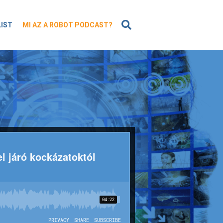
KERESÉS
LIST
MI AZ A ROBOT PODCAST?