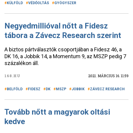
KÜLFÖLD
VÉDŐOLTÁS
GYÓGYSZER
Negyedmillióval nőtt a Fidesz
tábora a Závecz Research szerint
A biztos pártválasztók csoportjában a Fidesz 46, a
DK 16, a Jobbik 14, a Momentum 9, az MSZP pedig 7
százalékon áll.
168.HU
2021. MÁRCIUS 16. 11:59
BELFÖLD
FIDESZ
DK
MSZP
JOBBIK
ZÁVECZ RESEARCH
Tovább nőtt a magyarok oltási
kedve