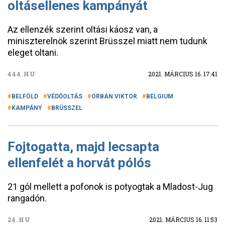
oltásellenes kampányát
Az ellenzék szerint oltási káosz van, a
miniszterelnök szerint Brüsszel miatt nem tudunk
eleget oltani.
444.HU
2021. MÁRCIUS 16. 17:41
BELFÖLD
VÉDŐOLTÁS
ORBÁN VIKTOR
BELGIUM
KAMPÁNY
BRÜSSZEL
Fojtogatta, majd lecsapta
ellenfelét a horvát pólós
21 gól mellett a pofonok is potyogtak a Mladost-Jug
rangadón.
24.HU
2021. MÁRCIUS 16. 11:53