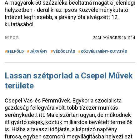
A magyarok 50 százaléka beoltatná magát a jelenlegi
helyzetben - derül ki az Ipsos Közvéleménykutató
Intézet legfrissebb, a járvány óta elvégzett 12.
kutatásából.
MFOR
2021. MÁRCIUS 16. 11:14
BELFÖLD
JÁRVÁNY
VÉDŐOLTÁS
KÖZVÉLEMÉNY-KUTATÁS
Lassan szétporlad a Csepel Művek
területe
Csepel Vas-és Fémművek. Egykor a szocialista
gazdaság fellegvára volt, több tízezer munkás
serénykedett itt. Ma elszórtan ugyan, de működnek
itt gyártó cégek, köztük milliárdos bevételt termelők
is. Hiába a tavaszi időjárás, a káprázó napfény
furcsa, egyben szomorú megvilágításba helyezi ezt