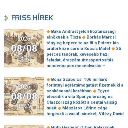
FRISS HÍREK
◆
Baka Andrást jelöli köztársasági
◆
elnöknek a Tisza
Borbás Marcsi
2026
tényleg beperelte az őt a Fidesz kis
08/08
◆
árulói közé soroló Kocsis Mátét
35
perces tanórák, kevesebb házi
18:13
feladat, óraszám-átcsoportosítás,
mindennapos meseolvasás –
elkészült a minisztérium alsó
◆
tagozatos javaslatcsomagja
◆
Bóna Szabolcs: 106 milliárd
Lemond és az egyetemről is távozik
forintnyi agrártámogatást fizetnek ki a
2026
az Ádám Zoltánt kirúgó corvinusos
◆
szokásosnál korábban
Egyre
08/08
◆
rektorhelyettes
élesedik a vita Spanyolország és
Katasztrófavédelem: Ez már nekünk is
Olaszország között a ceutai válság
06:29
◆
sok! És sajnos nem látjuk a végét
◆
miatt
Mészáros Lőrinc cége
Nem fizeti vissza a vételárat a zuglói
hegeszti a vasúti síneket, Vitézy Dávid
kormányzati negyed
◆
elmagyarázta, miért
Jogi lépéseket
◆
ingatlanfejlesztője
Beért Trump
tesz a Bosnyák téri irodakomplexum
◆
Huth Gergely: Orbán Balázsnak