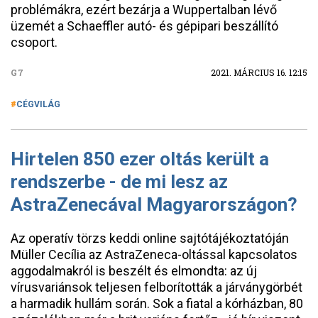
problémákra, ezért bezárja a Wuppertalban lévő
üzemét a Schaeffler autó- és gépipari beszállító
csoport.
G7
2021. MÁRCIUS 16. 12:15
CÉGVILÁG
Hirtelen 850 ezer oltás került a
rendszerbe - de mi lesz az
AstraZenecával Magyarországon?
Az operatív törzs keddi online sajtótájékoztatóján
Müller Cecília az AstraZeneca-oltással kapcsolatos
aggodalmakról is beszélt és elmondta: az új
vírusvariánsok teljesen felborították a járványgörbét
a harmadik hullám során. Sok a fiatal a kórházban, 80