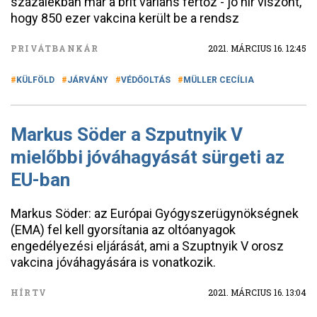
százalékban már a brit variáns fertőz - jó hír viszont,
hogy 850 ezer vakcina került be a rendsz
PRIVÁTBANKÁR
2021. MÁRCIUS 16. 12:45
KÜLFÖLD
JÁRVÁNY
VÉDŐOLTÁS
MÜLLER CECÍLIA
Markus Söder a Szputnyik V
mielőbbi jóváhagyását sürgeti az
EU-ban
Markus Söder: az Európai Gyógyszerügynökségnek
(EMA) fel kell gyorsítania az oltóanyagok
engedélyezési eljárását, ami a Szuptnyik V orosz
vakcina jóváhagyására is vonatkozik.
HÍRTV
2021. MÁRCIUS 16. 13:04