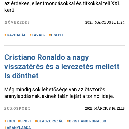
az érdekes, ellentmondásokkal és titkokkal teli XXI.
kerü
NÖVEKEDÉS
2021. MÁRCIUS 16. 11:24
GAZDASÁG
TAVASZ
CSEPEL
Cristiano Ronaldo a nagy
visszatérés és a levezetés mellett
is dönthet
Még mindig sok lehetősége van az ötszörös
aranylabdásnak, akinek talán lejárt a torinói ideje.
EUROSPORT
2021. MÁRCIUS 16. 12:29
FOCI
SPORT
OLASZORSZÁG
CRISTIANO RONALDO
ARANYLABDA