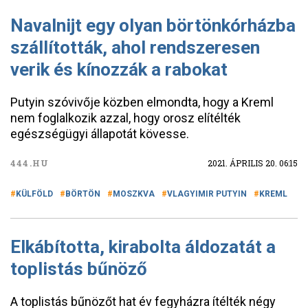
Navalnijt egy olyan börtönkórházba
szállították, ahol rendszeresen
verik és kínozzák a rabokat
Putyin szóvivője közben elmondta, hogy a Kreml
nem foglalkozik azzal, hogy orosz elítélték
egészségügyi állapotát kövesse.
444.HU
2021. ÁPRILIS 20. 06:15
KÜLFÖLD
BÖRTÖN
MOSZKVA
VLAGYIMIR PUTYIN
KREML
Elkábította, kirabolta áldozatát a
toplistás bűnöző
A toplistás bűnözőt hat év fegyházra ítélték négy