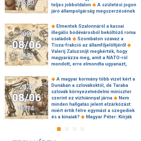
06:30
◆
teljes jobboldalon
A születési jogon
járó állampolgárság megszerzésének
korlátozásáról írt alá rendeletet
◆
Donald Trump
„Kevésen múlt a
◆
Elmentek Szalonnáról a kassai
katasztrófa” – szintet léphetett az
illegális bódévárosból beköltöző roma
2026
◆
orosz hibrid hadviselés
Bod Péter
◆
családok
Szombaton szavaz a
08/06
Ákos: Vagyonkezelés közérdekből: mi
◆
Tisza-frakció az államfőjelöltjéről
◆
jön a kekvák után?
Térképen, ahogy
Valerij Zaluzsnijt megkérték, hogy
18:21
hajnalban elérte Magyarország
magyarázza meg, amit a NATO-ról
◆
határát a hidegfront
A forintot is
mondott, erre elmondta ugyanazt,
◆
megütheti az aszály
Szombaton
◆
csak még erősebben
800 millióért
szavaz a Tisza-frakció az
kötött szerződéseket a HM cége a
◆
A magyar kormány több vizet kért a
◆
államfőjelöltjéről
Egyre inkább az
Lounge Eventtel, a miniszter
Dunában a szlovákoktól, de Taraba
2026
agglomerációt választják a főváros
◆
feljelentést tett
Orbán Anita
szlovák környezetvédelmi miniszter
helyett, akik százmilliónál többért
08/06
megkérte a szlovák kormányt, hogy
◆
szerint ez vízhiánnyal járna
Nem
◆
vennének lakást
Robbanószereket
◆
segítse a magyar vízellátást
Forró
minden hallgatás jelent elzárkózást:
találtak Budapesten, péntek hajnalban
06:14
augusztus: gátja lehet az uniós
miért értik félre egymást a szegediek
◆
több helyszínt is lezárnak
Calcio:
források hazahozatalának az
◆
és a kínaiak?
Magyar Péter: Kiírják
mintha Michelangelo zsírkrétával
◆
Alkotmánybíróság?
Török Gábor: Ez
az első szélerőművi pályázatokat, a
◆
alkotna
Hazai pályán kell kiharcolni
◆
Magyar Péter vizsgahete
projektekben magyar állami
a továbbjutást: egy harmadik perces
Meglepetés az albérletpiacon, nincs
◆
tulajdonrészt fognak előírni
Orbán
öngóllal kapott ki a Győr
◆
roham
Hirtelen titkolózni kezdett a