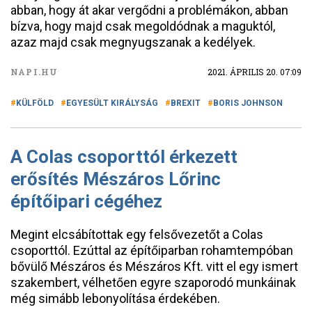
abban, hogy át akar vergődni a problémákon, abban
bízva, hogy majd csak megoldódnak a maguktól,
azaz majd csak megnyugszanak a kedélyek.
NAPI.HU
2021. ÁPRILIS 20. 07:09
KÜLFÖLD
EGYESÜLT KIRÁLYSÁG
BREXIT
BORIS JOHNSON
A Colas csoporttól érkezett
erősítés Mészáros Lőrinc
építőipari cégéhez
Megint elcsábítottak egy felsővezetőt a Colas
csoporttól. Ezúttal az építőiparban rohamtempóban
bővülő Mészáros és Mészáros Kft. vitt el egy ismert
szakembert, vélhetően egyre szaporodó munkáinak
még simább lebonyolítása érdekében.