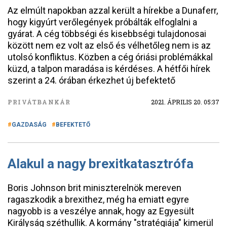
Az elmúlt napokban azzal került a hírekbe a Dunaferr,
hogy kigyúrt verőlegények próbálták elfoglalni a
gyárat. A cég többségi és kisebbségi tulajdonosai
között nem ez volt az első és vélhetőleg nem is az
utolsó konfliktus. Közben a cég óriási problémákkal
küzd, a talpon maradása is kérdéses. A hétfői hírek
szerint a 24. órában érkezhet új befektető
PRIVÁTBANKÁR
2021. ÁPRILIS 20. 05:37
GAZDASÁG
BEFEKTETŐ
Alakul a nagy brexitkatasztrófa
Boris Johnson brit miniszterelnök mereven
ragaszkodik a brexithez, még ha emiatt egyre
nagyobb is a veszélye annak, hogy az Egyesült
Királyság széthullik. A kormány "stratégiája" kimerül