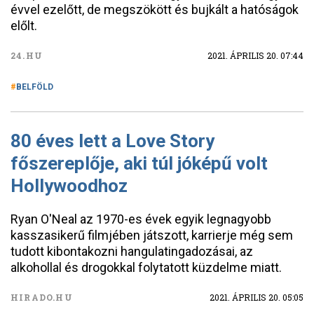
évvel ezelőtt, de megszökött és bujkált a hatóságok
előlt.
24.HU
2021. ÁPRILIS 20. 07:44
BELFÖLD
80 éves lett a Love Story
főszereplője, aki túl jóképű volt
Hollywoodhoz
Ryan O'Neal az 1970-es évek egyik legnagyobb
kasszasikerű filmjében játszott, karrierje még sem
tudott kibontakozni hangulatingadozásai, az
alkohollal és drogokkal folytatott küzdelme miatt.
HIRADO.HU
2021. ÁPRILIS 20. 05:05