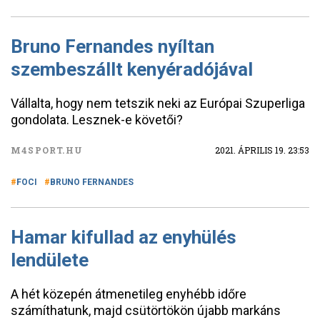
Bruno Fernandes nyíltan
szembeszállt kenyéradójával
Vállalta, hogy nem tetszik neki az Európai Szuperliga
gondolata. Lesznek-e követői?
M4SPORT.HU
2021. ÁPRILIS 19. 23:53
FOCI
BRUNO FERNANDES
Hamar kifullad az enyhülés
lendülete
A hét közepén átmenetileg enyhébb időre
számíthatunk, majd csütörtökön újabb markáns