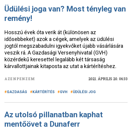
Üdülési joga van? Most tényleg van
remény!
Hosszú évek óta verik át (különösen az
idősebbeket) azok a cégek, amelyek az üdülési
jogtól megszabadulni igyekvőket újabb vásárlására
veszik rá. A Gazdasági Versenyhivatal (GVH)
közérdekű keresettel legalább két társaság
kárvallottjainak kitaposta az utat a kártérítéshez.
AZENPENZEM
2021. ÁPRILIS 20. 06:33
GAZDASÁG
KÁRTÉRÍTÉS
GVH
ÜDÜLÉSI JOG
Az utolsó pillanatban kaphat
mentőövet a Dunaferr