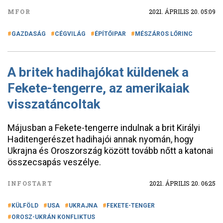
MFOR
2021. ÁPRILIS 20. 05:09
GAZDASÁG
CÉGVILÁG
ÉPÍTŐIPAR
MÉSZÁROS LŐRINC
A britek hadihajókat küldenek a
Fekete-tengerre, az amerikaiak
visszatáncoltak
Májusban a Fekete-tengerre indulnak a brit Királyi
Haditengerészet hadihajói annak nyomán, hogy
Ukrajna és Oroszország között tovább nőtt a katonai
összecsapás veszélye.
INFOSTART
2021. ÁPRILIS 20. 06:25
KÜLFÖLD
USA
UKRAJNA
FEKETE-TENGER
OROSZ-UKRÁN KONFLIKTUS