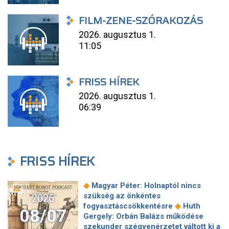
FILM-ZENE-SZÓRAKOZÁS
2026. augusztus 1.
11:05
FRISS HÍREK
2026. augusztus 1.
06:39
FRISS HÍREK
◆
Magyar Péter: Holnaptól nincs
szükség az önkéntes
2026
◆
fogyasztáscsökkentésre
Huth
08/07
Gergely: Orbán Balázs működése
szekunder szégyenérzetet váltott ki a