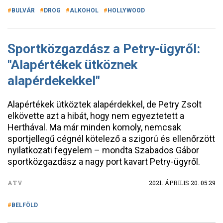
BULVÁR
DROG
ALKOHOL
HOLLYWOOD
Sportközgazdász a Petry-ügyről:
"Alapértékek ütköznek
alapérdekekkel"
Alapértékek ütköztek alapérdekkel, de Petry Zsolt
elkövette azt a hibát, hogy nem egyeztetett a
Herthával. Ma már minden komoly, nemcsak
sportjellegű cégnél kötelező a szigorú és ellenőrzött
nyilatkozati fegyelem – mondta Szabados Gábor
sportközgazdász a nagy port kavart Petry-ügyről.
ATV
2021. ÁPRILIS 20. 05:29
BELFÖLD