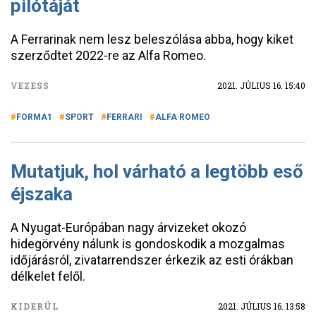
pilótáját
A Ferrarinak nem lesz beleszólása abba, hogy kiket
szerződtet 2022-re az Alfa Romeo.
VEZESS
2021. JÚLIUS 16. 15:40
FORMA1
SPORT
FERRARI
ALFA ROMEO
Mutatjuk, hol várható a legtöbb eső
éjszaka
A Nyugat-Európában nagy árvizeket okozó
hidegörvény nálunk is gondoskodik a mozgalmas
időjárásról, zivatarrendszer érkezik az esti órákban
délkelet felől.
KIDERÜL
2021. JÚLIUS 16. 13:58