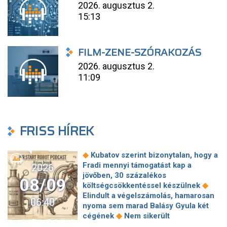
2026. augusztus 2.
15:13
FILM-ZENE-SZÓRAKOZÁS
2026. augusztus 2.
11:09
FRISS HÍREK
◆
Kubatov szerint bizonytalan, hogy a
Fradi mennyi támogatást kap a
2026
jövőben, 30 százalékos
08/09
◆
költségcsökkentéssel készülnek
Elindult a végelszámolás, hamarosan
06:40
nyoma sem marad Balásy Gyula két
◆
cégének
Nem sikerült
megállapodni a köztársasági elnökről,