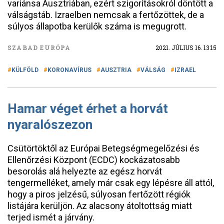
variánsa Ausztriában, ezért szigorításokról döntött a
válságstáb. Izraelben nemcsak a fertőzöttek, de a
súlyos állapotba kerülők száma is megugrott.
SZABAD EURÓPA
2021. JÚLIUS 16. 13:15
KÜLFÖLD
KORONAVÍRUS
AUSZTRIA
VÁLSÁG
IZRAEL
Hamar véget érhet a horvát
nyaralószezon
Csütörtöktől az Európai Betegségmegelőzési és
Ellenőrzési Központ (ECDC) kockázatosabb
besorolás alá helyezte az egész horvát
tengermelléket, amely már csak egy lépésre áll attól,
hogy a piros jelzésű, súlyosan fertőzött régiók
listájára kerüljön. Az alacsony átoltottság miatt
terjed ismét a járvány.