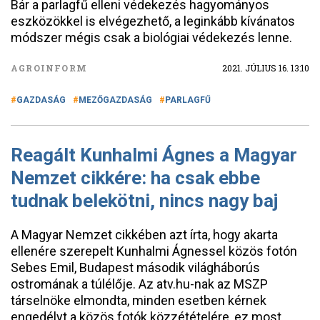
Bár a parlagfű elleni védekezés hagyományos
eszközökkel is elvégezhető, a leginkább kívánatos
módszer mégis csak a biológiai védekezés lenne.
AGROINFORM
2021. JÚLIUS 16. 13:10
GAZDASÁG
MEZŐGAZDASÁG
PARLAGFŰ
Reagált Kunhalmi Ágnes a Magyar
Nemzet cikkére: ha csak ebbe
tudnak belekötni, nincs nagy baj
A Magyar Nemzet cikkében azt írta, hogy akarta
ellenére szerepelt Kunhalmi Ágnessel közös fotón
Sebes Emil, Budapest második világháborús
ostromának a túlélője. Az atv.hu-nak az MSZP
társelnöke elmondta, minden esetben kérnek
engedélyt a közös fotók közzétételére, ez most