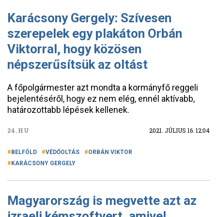
Karácsony Gergely: Szívesen
szerepelek egy plakáton Orbán
Viktorral, hogy közösen
népszerűsítsük az oltást
A főpolgármester azt mondta a kormányfő reggeli
bejelentéséről, hogy ez nem elég, ennél aktívabb,
határozottabb lépések kellenek.
24.HU
2021. JÚLIUS 16. 12:04
BELFÖLD
VÉDŐOLTÁS
ORBÁN VIKTOR
KARÁCSONY GERGELY
Magyarország is megvette azt az
izraeli kémszoftvert, amivel