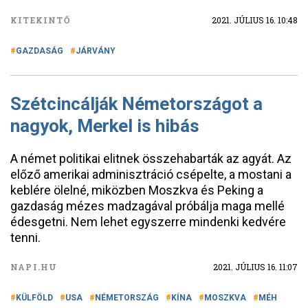
KITEKINTŐ
2021. JÚLIUS 16. 10:48
GAZDASÁG
JÁRVÁNY
Szétcincálják Németországot a
nagyok, Merkel is hibás
A német politikai elitnek összehabarták az agyát. Az
előző amerikai adminisztráció csépelte, a mostani a
keblére ölelné, miközben Moszkva és Peking a
gazdaság mézes madzagával próbálja maga mellé
édesgetni. Nem lehet egyszerre mindenki kedvére
tenni.
NAPI.HU
2021. JÚLIUS 16. 11:07
KÜLFÖLD
USA
NÉMETORSZÁG
KÍNA
MOSZKVA
MÉH