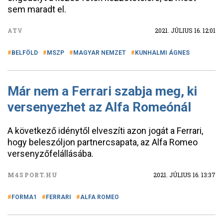
sem maradt el.
ATV
2021. JÚLIUS 16. 12:01
BELFÖLD
MSZP
MAGYAR NEMZET
KUNHALMI ÁGNES
Már nem a Ferrari szabja meg, ki
versenyezhet az Alfa Romeónál
A következő idénytől elveszíti azon jogát a Ferrari,
hogy beleszóljon partnercsapata, az Alfa Romeo
versenyzőfelállásába.
M4SPORT.HU
2021. JÚLIUS 16. 13:37
FORMA1
FERRARI
ALFA ROMEO