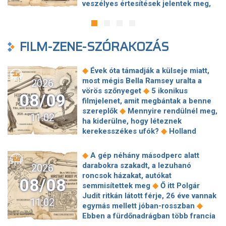
veszélyes értesítések jelentek meg,
oktatásba
◆
szemüvegét"
Az új tanévtől a
amelyek adathalász oldalakra
mesterséges intelligenciával
◆
vezettek
Nem csak a láz segíthet: a
kapcsolatos ismeretek is bekerülnek
vírusfertőzött ebihalak inkább lehűtik
◆
az általános iskolai oktatásba
A
FILM-ZENE-SZÓRAKOZÁS
◆
magukat
Kéretlen Pókember-
természetben nem létező vírust
reklám fogadta a BMW-tulajdonosokat
hozott létre a mesterséges
◆
az autók kijelzőjén
Gajdos
intelligencia – Óriási áttörés
◆
Évek óta támadják a külseje miatt,
elmondta, mennyi vizet tartunk meg
kapujában az orvostudomány
most mégis Bella Ramsey uralta a
2026
◆
Magyarországon
Néhány héten
◆
vörös szőnyeget
5 ikonikus
belül búcsút mondhatunk a Google
08/09
filmjelenet, amit megbántak a benne
egyik legismertebb szolgáltatásának
◆
szereplők
Mennyire rendülnél meg,
◆
41,8 fokos országos melegrekord
11:02
ha kiderülne, hogy léteznek
◆
dőlt meg Magyarországon
Az
◆
kerekesszékes ufók?
Holland
OpenAi első saját kütyüje állítólag egy
mintájú fesztivál érkezik Budapestre
hokikorong méretű beszélő és mozgó
◆
6+1 új közvetlen járat Budapestről
◆
hangszóró
◆
A gép néhány másodperc alatt
◆
egy szeptemberi kiruccanáshoz
Mesterségesintelligencia-honlapot
darabokra szakadt, a lezuhanó
2026
Bródy Dalok Napja a Szigeten: itt a
indított a kormány, bejelentéseket is
roncsok házakat, autókat
08/08
◆
teljes műsor
Nem tudnak betelni
◆
lehet tenni
Túl gyakran használtak
◆
semmisítettek meg
Ő itt Polgár
egymással: sokatmondó fotókat
mesterséges intelligenciát
Judit ritkán látott férje, 26 éve vannak
11:02
osztott meg Kim Kardashianról Lewis
dolgozatíráshoz a dán
◆
egymás mellett jóban-rosszban
◆
Hamilton
Egy börtönben kezdődött
középiskolások, mostantól szóban
Ebben a fürdőnadrágban több francia
◆
az igazi Hannibal Lecter története
◆
kell felelniük
Megállíthatatlan új
◆