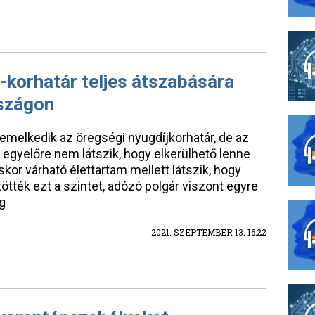
 -korhatár teljes átszabására
rszágon
emelkedik az öregségi nyugdíjkorhatár, de az
 egyelőre nem látszik, hogy elkerülhető lenne
kor várható élettartam mellett látszik, hogy
tötték ezt a szintet, adózó polgár viszont egyre
g
2021. SZEPTEMBER 13. 16:22