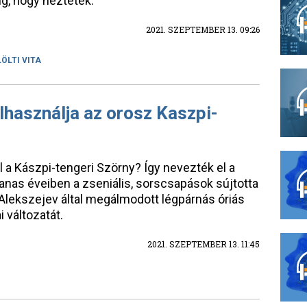
ig, hogy néztétek."
2021. SZEPTEMBER 13. 09:26
ÖLTI VITA
lhasználja az orosz Kaszpi-
a Kászpi-tengeri Szörny? Így nevezték el a
nas éveiben a zseniális, sorscsapások sújtotta
 Alekszejev által megálmodott légpárnás óriás
i változatát.
2021. SZEPTEMBER 13. 11:45