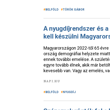
BELFÖLD
TÖRÖK GÁBOR
A nyugdíjrendszer és a
kell készülni Magyaro
Magyarországon 2022-től 65 évre 
ország demográfiai helyzete miatt
ennek további emelése. A születés
egyre tovább élnek, akik már betöl
kevesebb van. Vagy az emelés, va
NAPI.HU
BELFÖLD
NYUGDÍJ