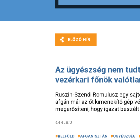
Az ügyészség nem tudt
vezérkari főnök valótla
Ruszin-Szendi Romulusz egy sajtó
afgán már az őt kimenekítő gép v
megerősíteni, hogy igazat beszélt 
444.HU
BELFÖLD
AFGANISZTÁN
ÜGYÉSZSÉG