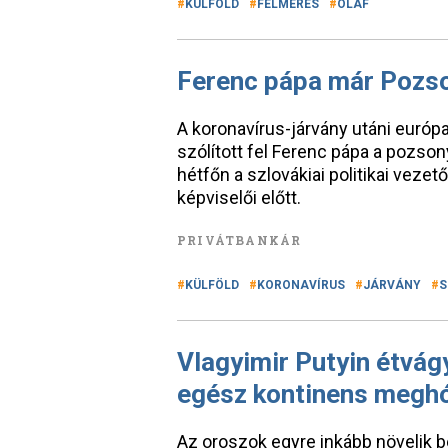
KÜLFÖLD
FELMÉRÉS
OLAF
Ferenc pápa már Pozs
A koronavírus-járvány utáni európ
szólított fel Ferenc pápa a pozso
hétfőn a szlovákiai politikai vezet
képviselői előtt.
PRIVÁTBANKÁR
KÜLFÖLD
KORONAVÍRUS
JÁRVÁNY
S
Vlagyimir Putyin étvágy
egész kontinens meghó
Az oroszok egyre inkább növelik b