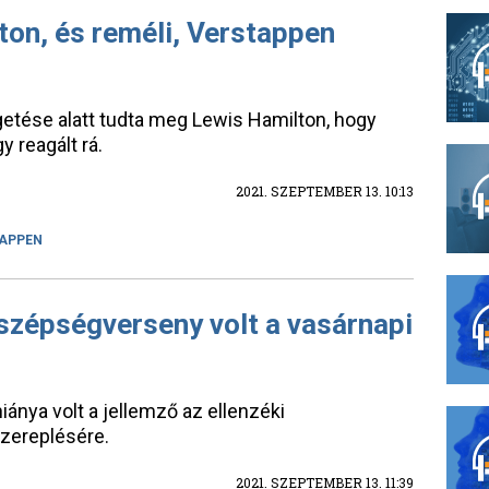
ton, és reméli, Verstappen
lgetése alatt tudta meg Lewis Hamilton, hogy
 reagált rá.
2021. SZEPTEMBER 13. 10:13
APPEN
 szépségverseny volt a vasárnapi
iánya volt a jellemző az ellenzéki
szereplésére.
2021. SZEPTEMBER 13. 11:39