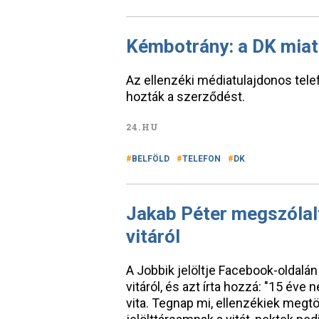
Kémbotrány: a DK miatt 
Az ellenzéki médiatulajdonos telef
hozták a szerződést.
24.HU
BELFÖLD
TELEFON
DK
Jakab Péter megszólalt 
vitáról
A Jobbik jelöltje Facebook-oldalán
vitáról, és azt írta hozzá: "15 év
vita. Tegnap mi, ellenzékiek meg