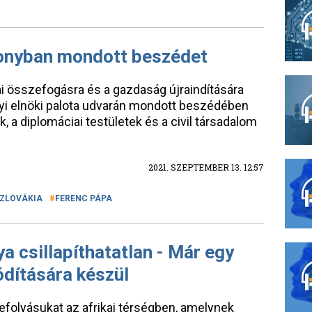
onyban mondott beszédet
ai összefogásra és a gazdaság újraindítására
nyi elnöki palota udvarán mondott beszédében
ők, a diplomáciai testületek és a civil társadalom
2021. SZEPTEMBER 13. 12:57
ZLOVÁKIA
FERENC PÁPA
a csillapíthatatlan - Már egy
dítására készül
efolyásukat az afrikai térségben, amelynek