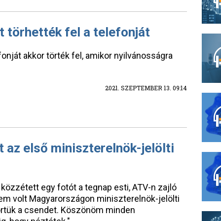
törhették fel a telefonját
onját akkor törték fel, amikor nyilvánosságra
2021. SZEPTEMBER 13. 09:14
az első miniszterelnök-jelölti
 közzétett egy fotót a tegnap esti, ATV-n zajló
e nem volt Magyarországon miniszterelnök-jelölti
törtük a csendet. Köszönöm minden