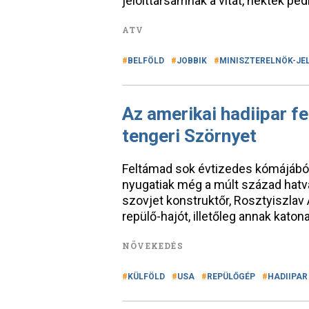
jelölttársamnak a vitát, nektek ped
ATV
BELFÖLD
JOBBIK
MINISZTERELNÖK-JEL
Az amerikai hadiipar fe
tengeri Szörnyet
Feltámad sok évtizedes kómájából 
nyugatiak még a múlt század hatva
szovjet konstruktőr, Rosztyiszlav
repülő-hajót, illetőleg annak katona
NÖVEKEDÉS
KÜLFÖLD
USA
REPÜLŐGÉP
HADIIPAR