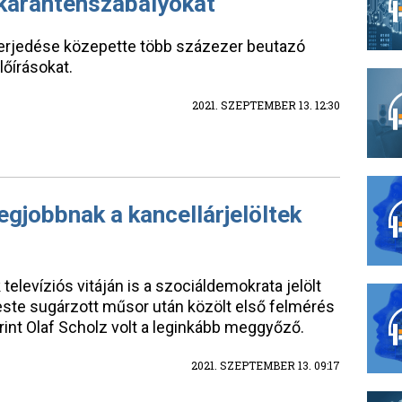
 karanténszabályokat
 terjedése közepette több százezer beutazó
őírásokat.
2021. SZEPTEMBER 13. 12:30
legjobbnak a kancellárjelöltek
televíziós vitáján is a szociáldemokrata jelölt
este sugárzott műsor után közölt első felmérés
rint Olaf Scholz volt a leginkább meggyőző.
2021. SZEPTEMBER 13. 09:17