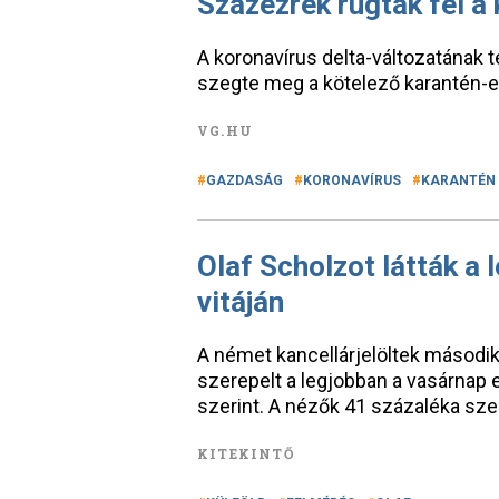
Százezrek rúgták fel a
A koronavírus delta-változatának
szegte meg a kötelező karantén-el
VG.HU
GAZDASÁG
KORONAVÍRUS
KARANTÉN
Olaf Scholzot látták a 
vitáján
A német kancellárjelöltek második 
szerepelt a legjobban a vasárnap 
szerint. A nézők 41 százaléka sze
KITEKINTŐ