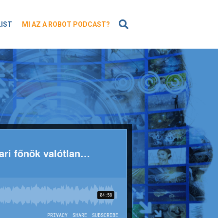
KERESÉS
LIST
MI AZ A ROBOT PODCAST?