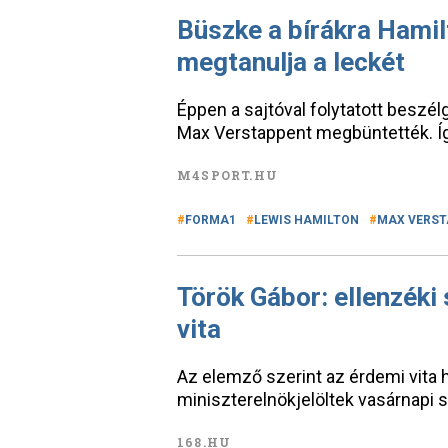
Büszke a bírákra Hamil
megtanulja a leckét
Éppen a sajtóval folytatott beszé
Max Verstappent megbüntették. Így
M4SPORT.HU
FORMA1
LEWIS HAMILTON
MAX VERST
Török Gábor: ellenzéki
vita
Az elemző szerint az érdemi vita h
miniszterelnökjelöltek vasárnapi 
168.HU