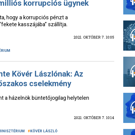
milliós korrupciós ügynek
otta, hogy a korrupciós pénzt a
ekete kasszájába” szállítja.
2021. OKTÓBER 7. 10:05
ÉRIUM
te Kövér Lászlónak: Az
őszakos cselekmény
nt a házelnök büntetőjogilag helytelen
2021. OKTÓBER 7. 10:14
MINISZTÉRIUM
KÖVÉR LÁSZLÓ