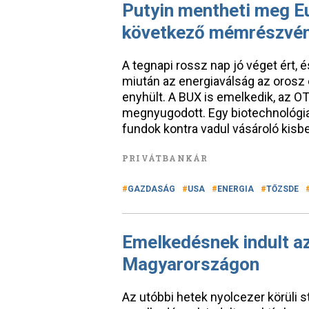
Putyin mentheti meg Eu
következő mémrészvén
A tegnapi rossz nap jó véget ért, 
miután az energiaválság az orosz 
enyhült. A BUX is emelkedik, az OTP 
megnyugodott. Egy biotechnológiai 
fundok kontra vadul vásároló kisb
PRIVÁTBANKÁR
GAZDASÁG
USA
ENERGIA
TŐZSDE
Emelkedésnek indult az
Magyarországon
Az utóbbi hetek nyolcezer körüli 