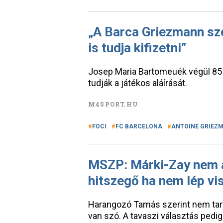
„A Barca Griezmann sze
is tudja kifizetni”
Josep Maria Bartomeuék végül 85 m
tudják a játékos aláírását.
M4SPORT.HU
FOCI
FC BARCELONA
ANTOINE GRIEZ
MSZP: Márki-Zay nem a
hitszegő ha nem lép vi
Harangozó Tamás szerint nem tartj
van szó. A tavaszi választás pedig