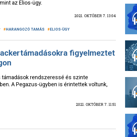
mint az Elios-ügy.
2021. OKTÓBER 7. 13:04
P
HARANGOZÓ TAMÁS
ELIOS-ÜGY
hackertámadásokra figyelmeztet
gon
es támadások rendszeressé és szinte
ben. A Pegazus-ügyben is érintettek voltunk,
2021. OKTÓBER 7. 11:51