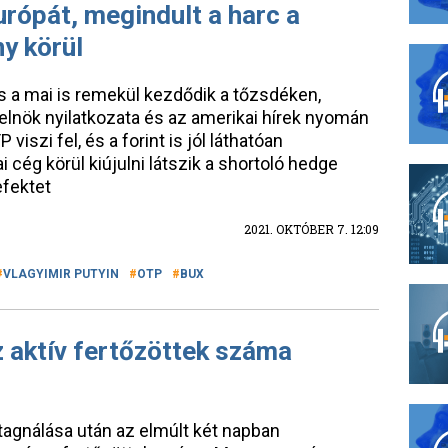
rópát, megindult a harc a
y körül
és a mai is remekül kezdődik a tőzsdéken,
elnök nyilatkozata és az amerikai hírek nyomán
viszi fel, és a forint is jól láthatóan
cég körül kiújulni látszik a shortoló hedge
efektet
2021. OKTÓBER 7. 12:09
VLAGYIMIR PUTYIN
OTP
BUX
 aktív fertőzöttek száma
stagnálása után az elmúlt két napban