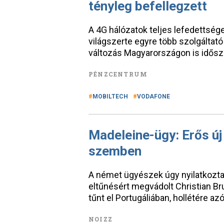
tényleg befellegzett
A 4G hálózatok teljes lefedettség
világszerte egyre több szolgáltató
változás Magyarországon is idősz
PÉNZCENTRUM
MOBILTECH
VODAFONE
Madeleine-ügy: Erős új
szemben
A német ügyészek úgy nyilatkozta
eltűnésért megvádolt Christian Br
tűnt el Portugáliában, hollétére az
NOIZZ