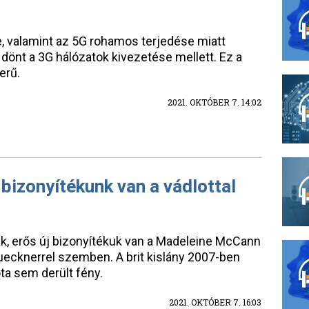
e, valamint az 5G rohamos terjedése miatt
 dönt a 3G hálózatok kivezetése mellett. Ez a
erű.
2021. OKTÓBER 7. 14:02
 bizonyítékunk van a vádlottal
k, erős új bizonyítékuk van a Madeleine McCann
uecknerrel szemben. A brit kislány 2007-ben
óta sem derült fény.
2021. OKTÓBER 7. 16:03