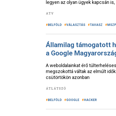
legyen az olyan ügyek kapcsán is, 
ATV
BELFÖLD
VÁLASZTÁS
TAVASZ
MSZ
Államilag támogatott 
a Google Magyarorszá
A weboldalainkat érő túlterhelés
megszokottá váltak az elmúlt idők
csütörtökön azonban
ÁTLÁTSZÓ
BELFÖLD
GOOGLE
HACKER