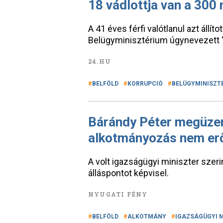
18 vádlottja van a 300 
A 41 éves férfi valótlanul azt állít
Belügyminisztérium úgynevezett “f
24.HU
BELFÖLD
KORRUPCIÓ
BELÜGYMINISZT
Bárándy Péter megüzen
alkotmányozás nem er
A volt igazságügyi miniszter szeri
álláspontot képvisel.
NYUGATI FÉNY
BELFÖLD
ALKOTMÁNY
IGAZSÁGÜGYI 