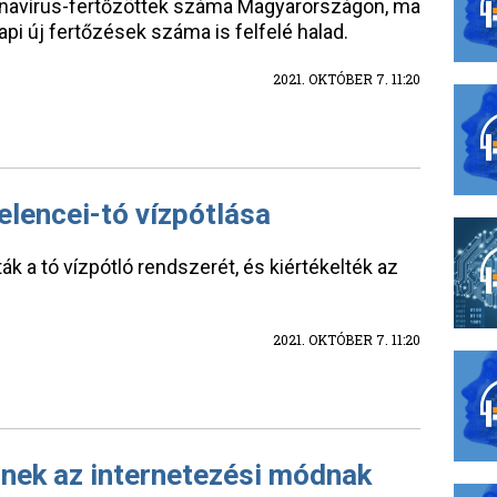
onavírus-fertőzöttek száma Magyarországon, ma
api új fertőzések száma is felfelé halad.
2021. OKTÓBER 7. 11:20
lencei-tó vízpótlása
 a tó vízpótló rendszerét, és kiértékelték az
2021. OKTÓBER 7. 11:20
nnek az internetezési módnak