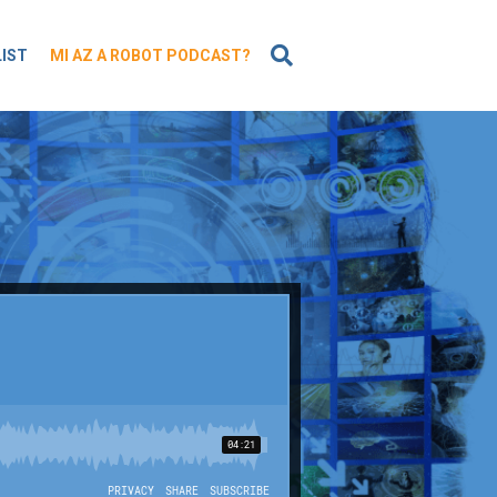
KERESÉS
LIST
MI AZ A ROBOT PODCAST?