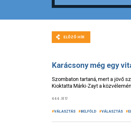
Karácsony még egy vitár
Szombaton tartaná, mert a jövő sz
Kioktatta Márki-Zayt a közvélemén
444.HU
VÁLASZTÁS
BELFÖLD
VÁLASZTÁS
E