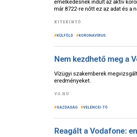
emelkedésnek indult az aktív kor
már 8722-re nőtt ez az adat és a n
KITEKINTŐ
KÜLFÖLD
KORONAVÍRUS
Nem kezdhető meg a Ve
Vízügyi szakemberek megvizsgálták
eredményeket.
VG.HU
GAZDASÁG
VELENCEI-TÓ
Reagált a Vodafone: e