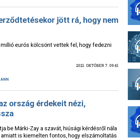
rződtetésekor jött rá, hogy nem
illió eurós kölcsönt vettek fel, hogy fedezni
2021. OKTÓBER 7. 09:41
MANN
z ország érdekeit nézi,
ssza
a be Márki-Zay a szavát, hiúsági kérdésről nála
 amiatt is kiemelten fontos, hogy elszámoltatás