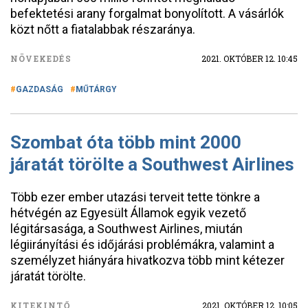
befektetési arany forgalmat bonyolított. A vásárlók
közt nőtt a fiatalabbak részaránya.
NÖVEKEDÉS
2021. OKTÓBER 12. 10:45
GAZDASÁG
MŰTÁRGY
Szombat óta több mint 2000
járatát törölte a Southwest Airlines
Több ezer ember utazási terveit tette tönkre a
hétvégén az Egyesült Államok egyik vezető
légitársasága, a Southwest Airlines, miután
légiirányítási és időjárási problémákra, valamint a
személyzet hiányára hivatkozva több mint kétezer
járatát törölte.
KITEKINTŐ
2021. OKTÓBER 12. 10:05