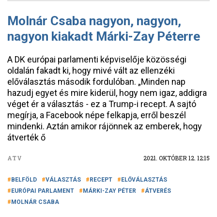
Molnár Csaba nagyon, nagyon,
nagyon kiakadt Márki-Zay Péterre
A DK európai parlamenti képviselője közösségi
oldalán fakadt ki, hogy mivé vált az ellenzéki
előválasztás második fordulóban. „Minden nap
hazudj egyet és mire kiderül, hogy nem igaz, addigra
véget ér a választás - ez a Trump-i recept. A sajtó
megírja, a Facebook népe felkapja, erről beszél
mindenki. Aztán amikor rájönnek az emberek, hogy
átverték ő
ATV
2021. OKTÓBER 12. 12:15
BELFÖLD
VÁLASZTÁS
RECEPT
ELŐVÁLASZTÁS
EURÓPAI PARLAMENT
MÁRKI-ZAY PÉTER
ÁTVERÉS
MOLNÁR CSABA