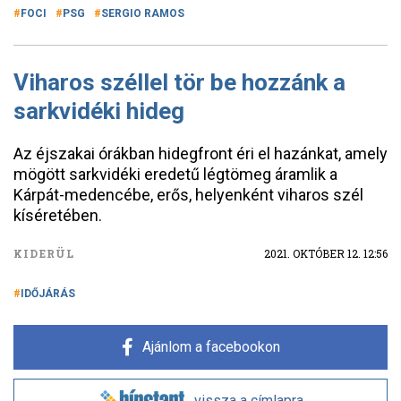
FOCI
PSG
SERGIO RAMOS
Viharos széllel tör be hozzánk a
sarkvidéki hideg
Az éjszakai órákban hidegfront éri el hazánkat, amely
mögött sarkvidéki eredetű légtömeg áramlik a
Kárpát-medencébe, erős, helyenként viharos szél
kíséretében.
KIDERÜL
2021. OKTÓBER 12. 12:56
IDŐJÁRÁS
Ajánlom a facebookon
vissza a címlapra