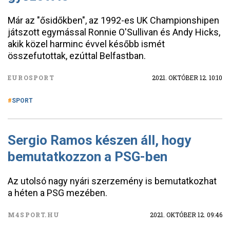
Már az "ősidőkben", az 1992-es UK Championshipen
játszott egymással Ronnie O'Sullivan és Andy Hicks,
akik közel harminc évvel később ismét
összefutottak, ezúttal Belfastban.
EUROSPORT
2021. OKTÓBER 12. 10:10
SPORT
Sergio Ramos készen áll, hogy
bemutatkozzon a PSG-ben
Az utolsó nagy nyári szerzemény is bemutatkozhat
a héten a PSG mezében.
M4SPORT.HU
2021. OKTÓBER 12. 09:46