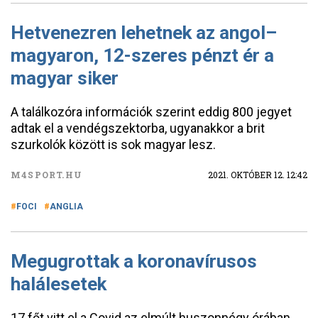
Hetvenezren lehetnek az angol–
magyaron, 12-szeres pénzt ér a
magyar siker
A találkozóra információk szerint eddig 800 jegyet
adtak el a vendégszektorba, ugyanakkor a brit
szurkolók között is sok magyar lesz.
M4SPORT.HU
2021. OKTÓBER 12. 12:42
FOCI
ANGLIA
Megugrottak a koronavírusos
halálesetek
17 főt vitt el a Covid az elmúlt huszonnégy órában,