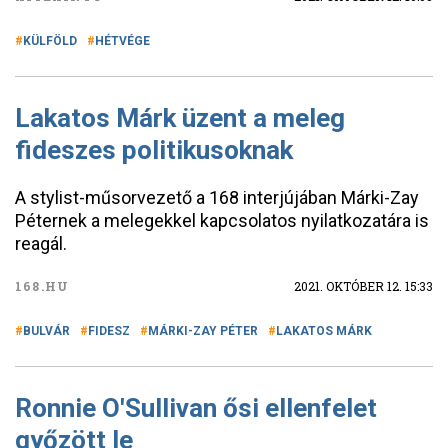
KÜLFÖLD
HÉTVÉGE
Lakatos Márk üzent a meleg
fideszes politikusoknak
A stylist-műsorvezető a 168 interjújában Márki-Zay
Péternek a melegekkel kapcsolatos nyilatkozatára is
reagál.
168.HU
2021. OKTÓBER 12. 15:33
BULVÁR
FIDESZ
MÁRKI-ZAY PÉTER
LAKATOS MÁRK
Ronnie O'Sullivan ősi ellenfelet
győzött le