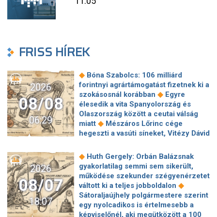
11:05
FRISS HÍREK
◆
Bóna Szabolcs: 106 milliárd
forintnyi agrártámogatást fizetnek ki a
2026
◆
szokásosnál korábban
Egyre
08/08
élesedik a vita Spanyolország és
Olaszország között a ceutai válság
06:29
◆
miatt
Mészáros Lőrinc cége
hegeszti a vasúti síneket, Vitézy Dávid
◆
elmagyarázta, miért
Jogi lépéseket
tesz a Bosnyák téri irodakomplexum
◆
Huth Gergely: Orbán Balázsnak
beruházója, ha az állam felmondja a
gyakorlatilag semmi sem sikerült,
2026
◆
szerződésüket
Megérkezett
működése szekunder szégyenérzetet
08/07
Magyar Péter bejelentése: így költik
◆
váltott ki a teljes jobboldalon
el a 6 ezer milliárd forintnyi uniós
Sátoraljaújhely polgármestere szerint
18:07
◆
pénzt
Megbénult az ivóvíztárolók
egy nyolcadikos is értelmesebb a
töltése Ózdon – de máshol is komoly
képviselőnél, aki megütközött a 100