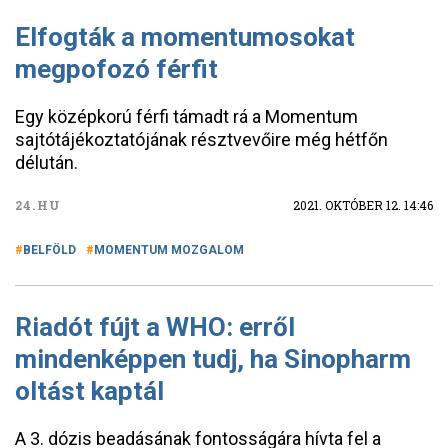
Elfogták a momentumosokat
megpofozó férfit
Egy középkorú férfi támadt rá a Momentum
sajtótájékoztatójának résztvevőire még hétfőn
délután.
24.HU
2021. OKTÓBER 12. 14:46
BELFÖLD
MOMENTUM MOZGALOM
Riadót fújt a WHO: erről
mindenképpen tudj, ha Sinopharm
oltást kaptál
A 3. dózis beadásának fontosságára hívta fel a