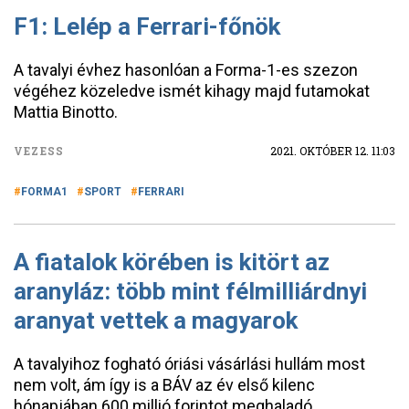
F1: Lelép a Ferrari-főnök
A tavalyi évhez hasonlóan a Forma-1-es szezon
végéhez közeledve ismét kihagy majd futamokat
Mattia Binotto.
VEZESS
2021. OKTÓBER 12. 11:03
FORMA1
SPORT
FERRARI
A fiatalok körében is kitört az
aranyláz: több mint félmilliárdnyi
aranyat vettek a magyarok
A tavalyihoz fogható óriási vásárlási hullám most
nem volt, ám így is a BÁV az év első kilenc
hónapjában 600 millió forintot meghaladó