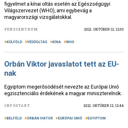
figyelmet a kínai oltás esetén az Egészségügyi
Világszervezet (WHO), ami egybevág a
magyarországi vizsgálatokkal.
PÉNZCENTRUM
2021. OKTÓBER 12. 12:03
KÜLFÖLD
VÉDŐOLTÁS
KÍNA
WHO
Orbán Viktor javaslatot tett az EU-
nak
Egyiptom megerősödését nevezte az Európai Unió
egzisztenciális érdekének a magyar miniszterelnök.
INFOSTART
2021. OKTÓBER 12. 12:44
BELFÖLD
ORBÁN VIKTOR
EURÓPAI UNIÓ
EGYIPTOM