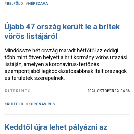
BELFÖLD
NÉPSZAVA
Újabb 47 ország került le a britek
vörös listájáról
Mindössze hét ország maradt hétfőtől az eddigi
több mint ötven helyett a brit kormány vörös utazási
listáján, amelyen a koronavírus-fertőzés
szempontjából legkockázatosabbnak ítélt országok
és területek szerepelnek.
KITEKINTŐ
2021. OKTÓBER 12. 04:36
KÜLFÖLD
KORONAVÍRUS
Keddtől újra lehet pályázni az