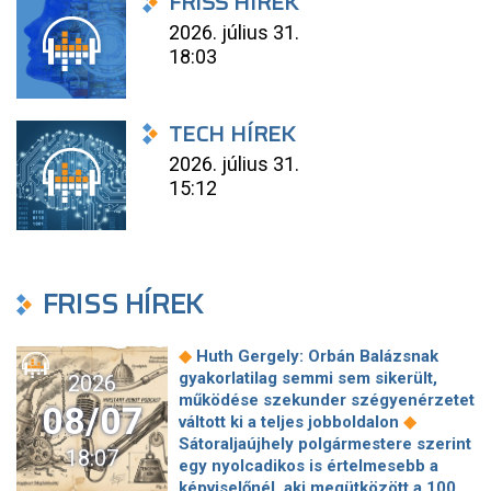
FRISS HÍREK
2026. július 31.
18:03
TECH HÍREK
2026. július 31.
15:12
FRISS HÍREK
◆
Huth Gergely: Orbán Balázsnak
gyakorlatilag semmi sem sikerült,
2026
működése szekunder szégyenérzetet
08/07
◆
váltott ki a teljes jobboldalon
Sátoraljaújhely polgármestere szerint
18:07
egy nyolcadikos is értelmesebb a
képviselőnél, aki megütközött a 100