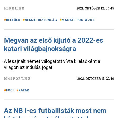
HÍRKLIKK
2021. OKTÓBER 12. 04:45
BELFÖLD
NEMZETBIZTONSÁG
MAGYAR POSTA ZRT.
Megvan az első kijutó a 2022-es
katari világbajnokságra
A lesajnált német válogatott vívta ki elsőként a
világon az indulás jogát.
M4SPORT.HU
2021. OKTÓBER 11. 22:40
FOCI
KATAR
Az NB I-es futballisták most nem