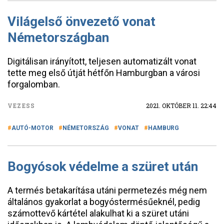
Világelső önvezető vonat
Németországban
Digitálisan irányított, teljesen automatizált vonat
tette meg első útját hétfőn Hamburgban a városi
forgalomban.
VEZESS
2021. OKTÓBER 11. 22:44
AUTÓ-MOTOR
NÉMETORSZÁG
VONAT
HAMBURG
Bogyósok védelme a szüret után
A termés betakarítása utáni permetezés még nem
általános gyakorlat a bogyóstermésűeknél, pedig
számottevő kártétel alakulhat ki a szüret utáni