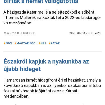
bírtak a német válogatottal
A házigazda Katar mellé a selejtezőkből elsőként
Thomas Müllerék iratkoztak fel a 2022-es labdarúgó-
vb mezőnyébe.
MAGYAR NEMZET
2021. OKTÓBER 11. 22:51
FOCI
MAGYAR FOCI
NB I
KATAR
Északról kapjuk a nyakunkba az
újabb hideget
Hamarosan ismét hidegfront éri el hazánkat, amely a
következő napokban is az ilyenkor szokásosnál több
fokkal hűvösebb időjárást okoz a Kárpát-
medencében.