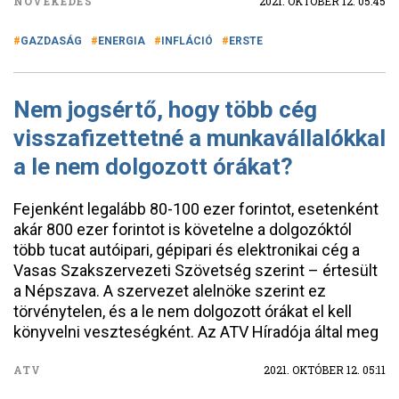
NÖVEKEDÉS
2021. OKTÓBER 12. 05:45
GAZDASÁG
ENERGIA
INFLÁCIÓ
ERSTE
Nem jogsértő, hogy több cég
visszafizettetné a munkavállalókkal
a le nem dolgozott órákat?
Fejenként legalább 80-100 ezer forintot, esetenként
akár 800 ezer forintot is követelne a dolgozóktól
több tucat autóipari, gépipari és elektronikai cég a
Vasas Szakszervezeti Szövetség szerint – értesült
a Népszava. A szervezet alelnöke szerint ez
törvénytelen, és a le nem dolgozott órákat el kell
könyvelni veszteségként. Az ATV Híradója által meg
ATV
2021. OKTÓBER 12. 05:11