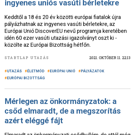
ingyenes uniós vasúti bérletekre
Keddtől a 18 és 20 év közötti európai fiatalok újra
pályázhatnak az ingyenes vasúti bérletekre, az
Európai Unió DiscoverEU nevű programja keretében
idén 60 ezer vasúti utazási igazolványt oszt ki -
közölte az Európai Bizottság hétfőn.
STARTLAP UTAZÁS
2021. OKTÓBER 11. 22:13
UTAZÁS
ÉLETMÓD
EURÓPAI UNIÓ
PÁLYÁZATOK
EURÓPAI BIZOTTSÁG
Mérlegen az önkormányzatok: a
csőd elmaradt, de a megszorítás
azért eléggé fájt
Elmaradt az önkormányzati csődhullám, de attól még