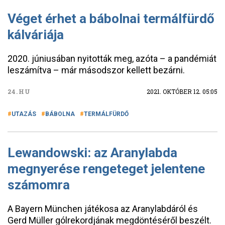
Véget érhet a bábolnai termálfürdő
kálváriája
2020. júniusában nyitották meg, azóta – a pandémiát
leszámítva – már másodszor kellett bezárni.
24.HU
2021. OKTÓBER 12. 05:05
UTAZÁS
BÁBOLNA
TERMÁLFÜRDŐ
Lewandowski: az Aranylabda
megnyerése rengeteget jelentene
számomra
A Bayern München játékosa az Aranylabdáról és
Gerd Müller gólrekordjának megdöntéséről beszélt.