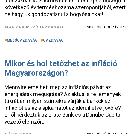
időszakban is. A lombvédelem döntő jelentőségű a
következő év terméshozama szempontjából, ezért
ne hagyjuk gondozatlanul a bogyósainkat!
MAGYAR MEZŐGAZDASÁG
2021. OKTÓBER 12. 04:03
MEZŐGAZDASÁG
GAZDASÁG
Mikor és hol tetőzhet az infláció
Magyarországon?
Mennyire emelheti meg az inflációs pályát az
energiaárak megugrása? Az aktuális fejlemények
tükrében milyen szintekre várják a bankok az
inflációt és az alapkamatot az idén, illetve jövőre?
Erről kérdeztük az Erste Bank és a Danube Capital
vezető elemzőit.