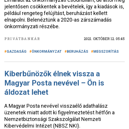
jelentősen csökkentek a bevételek, így a kiadások is,
például rengeteg felújítást, beruházást kellett
elnapolni. Belenéztünk a 2020-as zárszámadás
önkormányzati részébe.
PRIVÁTBANKÁR
2021. OKTÓBER 12. 05:45
GAZDASÁG
ÖNKORMÁNYZAT
BERUHÁZÁS
MEGSZORÍTÁS
Kiberbűnözők élnek vissza a
Magyar Posta nevével – Ön is
áldozat lehet
A Magyar Posta nevével visszaélő adathalász
üzenetek miatt adott ki figyelmeztetést hétfőn a
Nemzetbiztonsági Szakszolgálat Nemzeti
Kibervédelmi Intézet (NBSZ NKI).