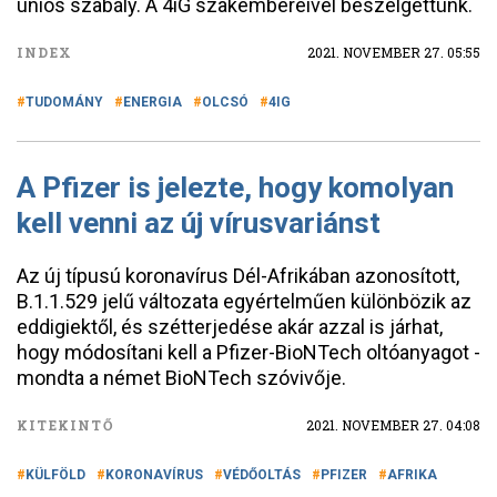
uniós szabály. A 4iG szakembereivel beszélgettünk.
INDEX
2021. NOVEMBER 27. 05:55
TUDOMÁNY
ENERGIA
OLCSÓ
4IG
A Pfizer is jelezte, hogy komolyan
kell venni az új vírusvariánst
Az új típusú koronavírus Dél-Afrikában azonosított,
B.1.1.529 jelű változata egyértelműen különbözik az
eddigiektől, és szétterjedése akár azzal is járhat,
hogy módosítani kell a Pfizer-BioNTech oltóanyagot -
mondta a német BioNTech szóvivője.
KITEKINTŐ
2021. NOVEMBER 27. 04:08
KÜLFÖLD
KORONAVÍRUS
VÉDŐOLTÁS
PFIZER
AFRIKA