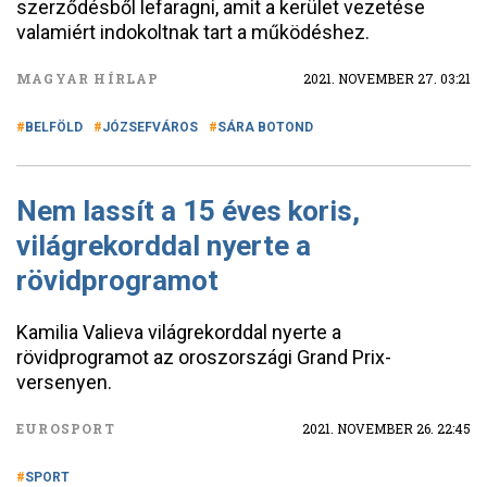
szerződésből lefaragni, amit a kerület vezetése
valamiért indokoltnak tart a működéshez.
MAGYAR HÍRLAP
2021. NOVEMBER 27. 03:21
BELFÖLD
JÓZSEFVÁROS
SÁRA BOTOND
Nem lassít a 15 éves koris,
világrekorddal nyerte a
rövidprogramot
Kamilia Valieva világrekorddal nyerte a
rövidprogramot az oroszországi Grand Prix-
versenyen.
EUROSPORT
2021. NOVEMBER 26. 22:45
SPORT