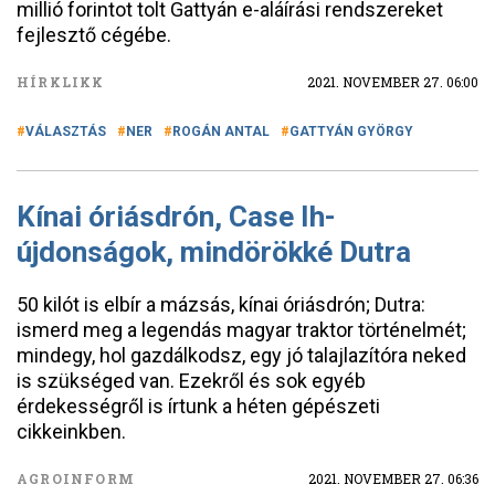
millió forintot tolt Gattyán e-aláírási rendszereket
fejlesztő cégébe.
HÍRKLIKK
2021. NOVEMBER 27. 06:00
VÁLASZTÁS
NER
ROGÁN ANTAL
GATTYÁN GYÖRGY
Kínai óriásdrón, Case Ih-
újdonságok, mindörökké Dutra
50 kilót is elbír a mázsás, kínai óriásdrón; Dutra:
ismerd meg a legendás magyar traktor történelmét;
mindegy, hol gazdálkodsz, egy jó talajlazítóra neked
is szükséged van. Ezekről és sok egyéb
érdekességről is írtunk a héten gépészeti
cikkeinkben.
AGROINFORM
2021. NOVEMBER 27. 06:36