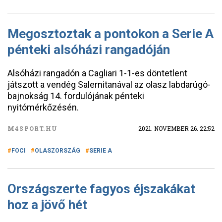
Megosztoztak a pontokon a Serie A
pénteki alsóházi rangadóján
Alsóházi rangadón a Cagliari 1-1-es döntetlent
játszott a vendég Salernitanával az olasz labdarúgó-
bajnokság 14. fordulójának pénteki
nyitómérkőzésén.
M4SPORT.HU
2021. NOVEMBER 26. 22:52
FOCI
OLASZORSZÁG
SERIE A
Országszerte fagyos éjszakákat
hoz a jövő hét