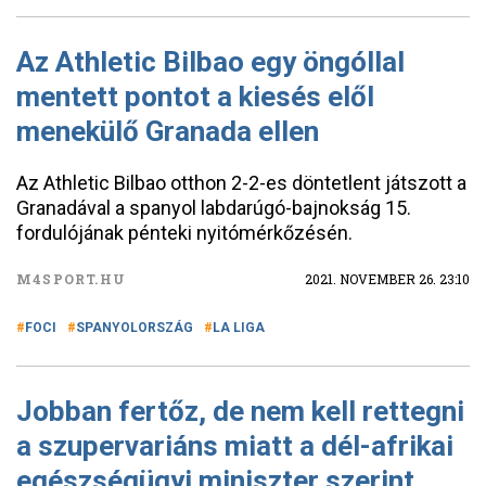
Az Athletic Bilbao egy öngóllal
mentett pontot a kiesés elől
menekülő Granada ellen
Az Athletic Bilbao otthon 2-2-es döntetlent játszott a
Granadával a spanyol labdarúgó-bajnokság 15.
fordulójának pénteki nyitómérkőzésén.
M4SPORT.HU
2021. NOVEMBER 26. 23:10
FOCI
SPANYOLORSZÁG
LA LIGA
Jobban fertőz, de nem kell rettegni
a szupervariáns miatt a dél-afrikai
egészségügyi miniszter szerint