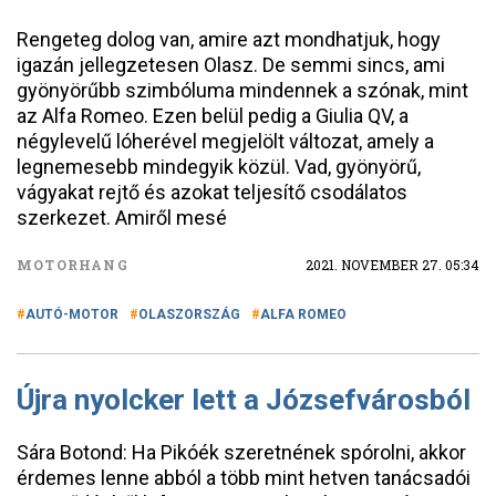
Rengeteg dolog van, amire azt mondhatjuk, hogy
igazán jellegzetesen Olasz. De semmi sincs, ami
gyönyörűbb szimbóluma mindennek a szónak, mint
az Alfa Romeo. Ezen belül pedig a Giulia QV, a
négylevelű lóherével megjelölt változat, amely a
legnemesebb mindegyik közül. Vad, gyönyörű,
vágyakat rejtő és azokat teljesítő csodálatos
szerkezet. Amiről mesé
MOTORHANG
2021. NOVEMBER 27. 05:34
AUTÓ-MOTOR
OLASZORSZÁG
ALFA ROMEO
Újra nyolcker lett a Józsefvárosból
Sára Botond: Ha Pikóék szeretnének spórolni, akkor
érdemes lenne abból a több mint hetven tanácsadói