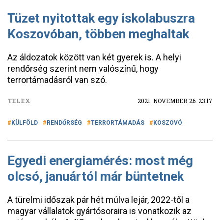
Tüzet nyitottak egy iskolabuszra
Koszovóban, többen meghaltak
Az áldozatok között van két gyerek is. A helyi
rendőrség szerint nem valószínű, hogy
terrortámadásról van szó.
TELEX
2021. NOVEMBER 26. 23:17
KÜLFÖLD
RENDŐRSÉG
TERRORTÁMADÁS
KOSZOVÓ
Egyedi energiamérés: most még
olcsó, januártól már büntetnek
A türelmi időszak pár hét múlva lejár, 2022-től a
magyar vállalatok gyártósoraira is vonatkozik az