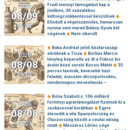
Fradi mennyi támogatást kap a
2026
jövőben, 30 százalékos
08/09
◆
költségcsökkentéssel készülnek
Elindult a végelszámolás, hamarosan
06:40
nyoma sem marad Balásy Gyula két
◆
cégének
Nem sikerült
megállapodni a köztársasági elnökről,
tojással dobálták meg a
◆
Baka Andrást jelöli köztársasági
◆
miniszterelnököt – Koszovóban
◆
elnöknek a Tisza
Borbás Marcsi
2026
Szépségipar és orvosi turizmus:
tényleg beperelte az őt a Fidesz kis
08/08
milyen erős Budapest a plasztikai
◆
árulói közé soroló Kocsis Mátét
35
◆
sebészet térképén?
72 óra
perces tanórák, kevesebb házi
18:13
◆
Montenegróban
35 perces tanórák
feladat, óraszám-átcsoportosítás,
lehetnek az alsó tagozatos diákoknak,
mindennapos meseolvasás –
komoly változások jöhetnek az
elkészült a minisztérium alsó
◆
iskolákban
Karácsony: A NER Baka
◆
tagozatos javaslatcsomagja
◆
Bóna Szabolcs: 106 milliárd
András kirúgásával kezdődött, most a
Lemond és az egyetemről is távozik
forintnyi agrártámogatást fizetnek ki a
2026
köztársasági elnökké választásával ér
az Ádám Zoltánt kirúgó corvinusos
◆
szokásosnál korábban
Egyre
◆
véget
Farkas Fanni, a Tv2 Híradó új
08/08
◆
rektorhelyettes
élesedik a vita Spanyolország és
arca a legvagányabb híradós: imád
Katasztrófavédelem: Ez már nekünk is
Olaszország között a ceutai válság
◆
veszélyesen élni
Eldől a
06:29
◆
sok! És sajnos nem látjuk a végét
◆
miatt
Mészáros Lőrinc cége
planetárium jövője – posztolt a
Nem fizeti vissza a vételárat a zuglói