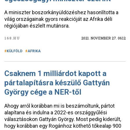
A miniszter boszorkányüldözéshez hasonlította a
világ országainak gyors reakcióját az Afrika déli
régiójában észlelt mutánsra.
168.HU
2021. NOVEMBER 27. 06:12
KÜLFÖLD
AFRIKA
Csaknem 1 milliárdot kapott a
pártalapításra készülő Gattyán
György cége a NER-től
Ahogy arról korábban mi is beszámoltunk, pártot
alapítana és indulna a 2022-es országgyűlési
választásokon Gattyán György. Most pedig kiderült,
hogy korábban egy Rogánhoz köthető tőkealap 900