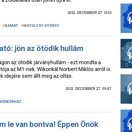
2021. DECEMBER 27. 10:10
KAMAT
MATOLCSY GYÖRGY
ó: jön az ötödik hullám
on az ötödik járványhullám - ezt mondta a
ja az M1-nek. Wikonkál Norbert Miklós arról is
 idejére sem állt meg az oltás.
2021. DECEMBER 27. 09:47
VÉDKÓRHÁZ
lam le van bontva! Éppen Önök