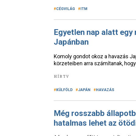
CÉGVILÁG
ITM
Egyetlen nap alatt egy
Japánban
Komoly gondot okoz a havazás Jap
körzeteiben arra számítanak, hogy 
HÍRTV
KÜLFÖLD
JAPÁN
HAVAZÁS
Még rosszabb állapotba
hatalmas lehet az ötöd