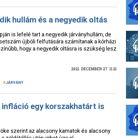
dik hullám és a negyedik oltás
ján is lefelé tart a negyedik járványhullám, de
etszám újbóli felfutására számítanak a kórházi
ínűbb, hogy a negyedik oltásra is szükség lesz
2021. DECEMBER 27. 11:21
JÁRVÁNY
infláció egy korszakhatárt is
öke szerint az alacsony kamatok és alacsony
 a zöldátállás után jöhet újra el.