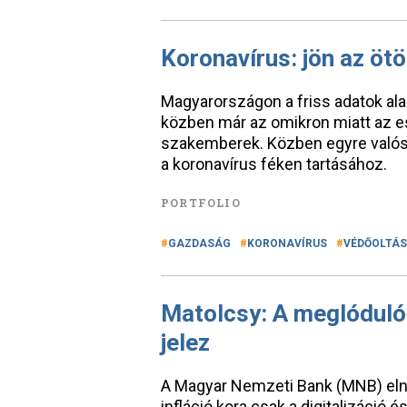
Koronavírus: jön az ötö
Magyarországon a friss adatok alap
közben már az omikron miatt az es
szakemberek. Közben egyre valósz
a koronavírus féken tartásához.
PORTFOLIO
GAZDASÁG
KORONAVÍRUS
VÉDŐOLTÁS
Matolcsy: A meglóduló 
jelez
A Magyar Nemzeti Bank (MNB) eln
infláció kora csak a digitalizáció és