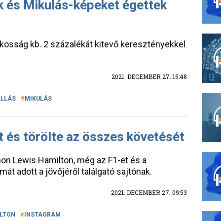
k és Mikulás-képeket égettek
 lakosság kb. 2 százalékát kitevő keresztényekkel
2021. DECEMBER 27. 15:48
LLÁS
MIKULÁS
t és törölte az összes követését
on Lewis Hamilton, még az F1-et és a
t adott a jövőjéről találgató sajtónak.
2021. DECEMBER 27. 09:53
ILTON
INSTAGRAM