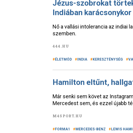
Jézus-szobrokat törte
Indiában karácsonykor
Nő a vallási intolerancia az indiai
szemben.
444.HU
ÉLETMÓD
INDIA
KERESZTÉNYSÉG
VA
Hamilton eltűnt, hallga
Már senki sem követ az Instagram
Mercedest sem, és ezzel újabb témá
M4SPORT.HU
FORMA1
MERCEDES-BENZ
LEWIS HAM