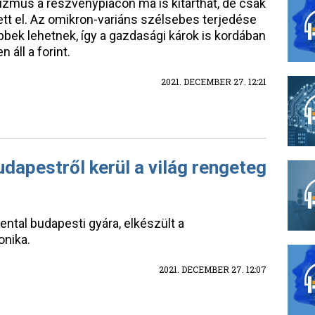
mizmus a részvénypiacon ma is kitarthat, de csak
ett el. Az omikron-variáns szélsebes terjedése
ek lehetnek, így a gazdasági károk is kordában
áll a forint.
2021. DECEMBER 27. 12:21
udapestről kerül a világ rengeteg
ntal budapesti gyára, elkészült a
onika.
2021. DECEMBER 27. 12:07