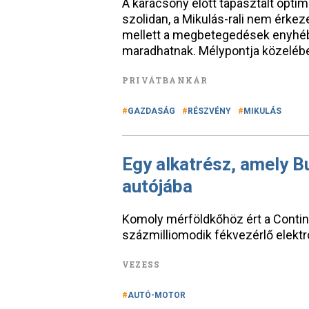
A karácsony előtt tapasztalt opti
szolidan, a Mikulás-rali nem érkez
mellett a megbetegedések enyhébb
maradhatnak. Mélypontja közelében 
PRIVÁTBANKÁR
GAZDASÁG
RÉSZVÉNY
MIKULÁS
Egy alkatrész, amely B
autójába
Komoly mérföldkőhöz ért a Contine
százmilliomodik fékvezérlő elektr
VEZESS
AUTÓ-MOTOR