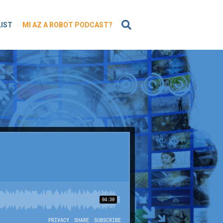
KERESÉS
LIST
MI AZ A ROBOT PODCAST?