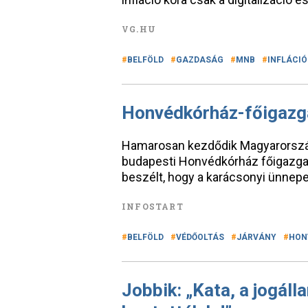
VG.HU
BELFÖLD
GAZDASÁG
MNB
INFLÁCIÓ
Honvédkórház-főigazgat
Hamarosan kezdődik Magyarország
budapesti Honvédkórház főigazgató
beszélt, hogy a karácsonyi ünnepek
INFOSTART
BELFÖLD
VÉDŐOLTÁS
JÁRVÁNY
HON
Jobbik: „Kata, a jogál