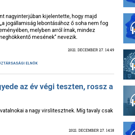
nt nagyinterjúban kijelentette, hogy majd
„a jogállamiság lebontásához ő soha nem fog
zleményében, melyben arról írnak, mindez
b „meghökkentő mesének” nevezik.
2021. DECEMBER 27. 14:49
ÖZTÁRSASÁGI ELNÖK
yede az év végi teszten, rossz a
atalnokai a nagy virslitesztnek. Míg tavaly csak
2021. DECEMBER 27. 14:18