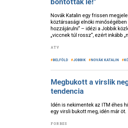
bontották le!”
Novák Katalin egy frissen megjele
köztársasági elnöki minőségében 
hozzájárulni” – idézi a Jobbik kö
„viccnek túl rossz”, ezért inkáb
ATV
BELFÖLD
JOBBIK
NOVÁK KATALIN
K
Megbukott a virslik neg
tendencia
Idén is nekimentek az ITM éhes hiv
egy virsli bukott meg, idén már öt.
FORBES