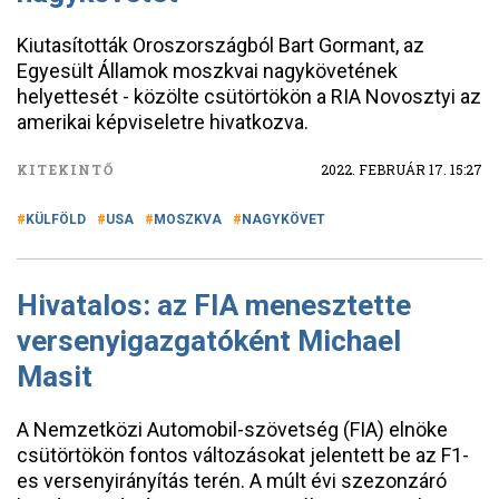
Kiutasították Oroszországból Bart Gormant, az
Egyesült Államok moszkvai nagykövetének
helyettesét - közölte csütörtökön a RIA Novosztyi az
amerikai képviseletre hivatkozva.
KITEKINTŐ
2022. FEBRUÁR 17. 15:27
KÜLFÖLD
USA
MOSZKVA
NAGYKÖVET
Hivatalos: az FIA menesztette
versenyigazgatóként Michael
Masit
A Nemzetközi Automobil-szövetség (FIA) elnöke
csütörtökön fontos változásokat jelentett be az F1-
es versenyirányítás terén. A múlt évi szezonzáró