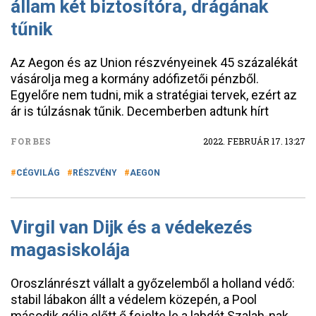
állam két biztosítóra, drágának
tűnik
Az Aegon és az Union részvényeinek 45 százalékát
vásárolja meg a kormány adófizetői pénzből.
Egyelőre nem tudni, mik a stratégiai tervek, ezért az
ár is túlzásnak tűnik. Decemberben adtunk hírt
FORBES
2022. FEBRUÁR 17. 13:27
CÉGVILÁG
RÉSZVÉNY
AEGON
Virgil van Dijk és a védekezés
magasiskolája
Oroszlánrészt vállalt a győzelemből a holland védő:
stabil lábakon állt a védelem közepén, a Pool
második gólja előtt ő fejelte le a labdát Szalah-nak.