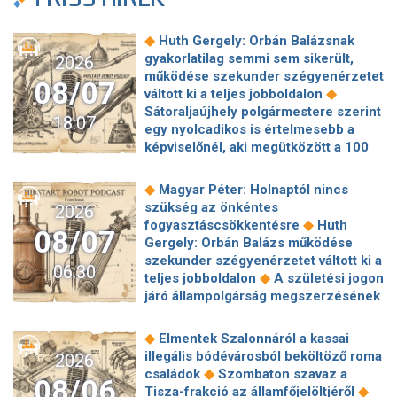
◆
Huth Gergely: Orbán Balázsnak
gyakorlatilag semmi sem sikerült,
2026
működése szekunder szégyenérzetet
08/07
◆
váltott ki a teljes jobboldalon
Sátoraljaújhely polgármestere szerint
18:07
egy nyolcadikos is értelmesebb a
képviselőnél, aki megütközött a 100
◆
milliós parkolón
Az amerikai
hírszerzés szerint Putyin pár éven
◆
Magyar Péter: Holnaptól nincs
belül megtámadhat egy NATO-
szükség az önkéntes
2026
◆
tagállamot
Vitézy Dávid
◆
fogyasztáscsökkentésre
Huth
08/07
elmagyarázta, miért Mészárosék
Gergely: Orbán Balázs működése
cége nyerte a közbeszerzést
szekunder szégyenérzetet váltott ki a
06:30
◆
sínhegesztésre
Nagy cégek
◆
teljes jobboldalon
A születési jogon
segítségét kéri Szolnok
járó állampolgárság megszerzésének
polgármestere a 400 kirúgott
korlátozásáról írt alá rendeletet
◆
kerékpárgyári munkás miatt
Nagy a
◆
Donald Trump
„Kevésen múlt a
◆
Elmentek Szalonnáról a kassai
mozgolódás a Legfőbb Ügyészségen,
katasztrófa” – szintet léphetett az
illegális bódévárosból beköltöző roma
2026
◆
többen kerülnek új pozícióba
Tarr
◆
orosz hibrid hadviselés
Bod Péter
◆
családok
Szombaton szavaz a
Zoltán: Zajlik a közmédia átvilágítása
08/06
Ákos: Vagyonkezelés közérdekből: mi
◆
Tisza-frakció az államfőjelöltjéről
◆
Gajdos László szerint butaság,