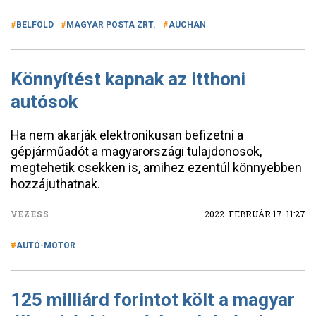
BELFÖLD
MAGYAR POSTA ZRT.
AUCHAN
Könnyítést kapnak az itthoni
autósok
Ha nem akarják elektronikusan befizetni a
gépjárműadót a magyarországi tulajdonosok,
megtehetik csekken is, amihez ezentúl könnyebben
hozzájuthatnak.
VEZESS
2022. FEBRUÁR 17. 11:27
AUTÓ-MOTOR
125 milliárd forintot költ a magyar