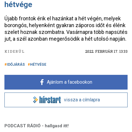
hétvége
Újabb frontok érik el hazánkat a hét végén, melyek
borongós, helyenként gyakran záporos időt és élénk
szelet hoznak szombatra. Vasárnapra több napsütés
jut, a szél azonban megerősödik a hét utolsó napján.
KIDERÜL
2022. FEBRUÁR 17. 13:33
IDŐJÁRÁS
HÉTVÉGE
Ajánlom a facebookon
vissza a címlapra