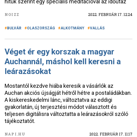
hitük szerint egy speciális meditációval az időutaz
NOIZZ
2022. FEBRUÁR 17. 12:24
BULVÁR
OLASZORSZÁG
ALKOTMÁNY
VALLÁS
Véget ér egy korszak a magyar
Auchannál, máshol kell keresni a
leárazásokat
Mostantól kezdve hiába keresik a vásárlók az
Auchan akciós újságját hétről hétre a postaládákban.
A kiskereskedelmi lánc, változtatva az eddigi
gyakorlatán, új terjesztési módot választott és
teljesen digitálisra változtatta a leárazásokról szóló
tájékoztatót.
NAPI.HU
2022. FEBRUÁR 17. 11:17