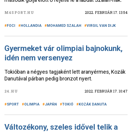
M4SPORT.HU
2022. FEBRUÁR 17. 13:54
FOCI
HOLLANDIA
MOHAMED SZALAH
VIRGIL VAN DIJK
Gyermeket vár olimpiai bajnokunk,
idén nem versenyez
Tokióban a négyes tagjaként lett aranyérmes, Kozák
Danutával párban pedig bronzot nyert.
24.HU
2022. FEBRUÁR 17. 10:47
SPORT
OLIMPIA
JAPÁN
TOKIÓ
KOZÁK DANUTA
Változékony, szeles idővel telik a