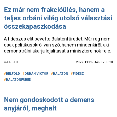
Ez már nem frakcióülés, hanem a
teljes orbáni világ utolsó választási
összekapaszkodása
A fideszes elit bevette Balatonfüredet. Már rég nem
csak politikusokról van szó, hanem mindenkiről, aki
demonstrálni akarja lojalitását a miniszterelnök felé.
444.HU
2022. FEBRUÁR 17. 15:31
BELFÖLD
ORBÁN VIKTOR
BALATON
FIDESZ
BALATONFÜRED
Nem gondoskodott a demens
anyjáról, meghalt