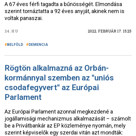
A 67 éves férfi tagadta a bűnösségét. Elmondása
szerint tornáztatta a 92 éves anyját, akinek nem is
voltak panaszai.
24.HU
2022. FEBRUÁR 17. 15:25
BELFÖLD
DEMENCIA
Rögtön alkalmazná az Orbán-
kormánnyal szemben az "uniós
csodafegyvert" az Európai
Parlament
Az Európai Parlament azonnal megkezdené a
jogállamisági mechanizmus alkalmazását – számolt
be a Privátbankár az EP közleménye nyomán, mely
szerint képviselők egy szerdai vitán azt mondták: