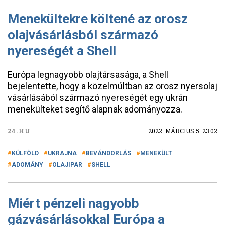
Menekültekre költené az orosz
olajvásárlásból származó
nyereségét a Shell
Európa legnagyobb olajtársasága, a Shell
bejelentette, hogy a közelmúltban az orosz nyersolaj
vásárlásából származó nyereségét egy ukrán
menekülteket segítő alapnak adományozza.
24.HU
2022. MÁRCIUS 5. 23:02
KÜLFÖLD
UKRAJNA
BEVÁNDORLÁS
MENEKÜLT
ADOMÁNY
OLAJIPAR
SHELL
Miért pénzeli nagyobb
gázvásárlásokkal Európa a