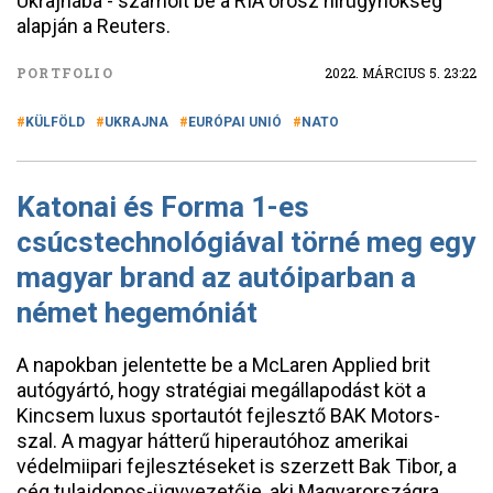
Ukrajnába - számolt be a RIA orosz hírügynökség
alapján a Reuters.
PORTFOLIO
2022. MÁRCIUS 5. 23:22
KÜLFÖLD
UKRAJNA
EURÓPAI UNIÓ
NATO
Katonai és Forma 1-es
csúcstechnológiával törné meg egy
magyar brand az autóiparban a
német hegemóniát
A napokban jelentette be a McLaren Applied brit
autógyártó, hogy stratégiai megállapodást köt a
Kincsem luxus sportautót fejlesztő BAK Motors-
szal. A magyar hátterű hiperautóhoz amerikai
védelmiipari fejlesztéseket is szerzett Bak Tibor, a
cég tulajdonos-ügyvezetője, aki Magyarországra