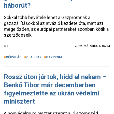
háborút?
Sokkal több bevétele lehet a Gazpromnak a
gázszállításokból az invázió kezdete óta, mint azt
megelőzően, az európai partnereket azonban kötik a
szerződéseik.
G7
2022. MÁRCIUS 6. 04:34
CÉGVILÁG
OLAJIPAR
GAZPROM
Rossz úton jártok, hidd el nekem –
Benkő Tibor már decemberben
figyelmeztette az ukrán védelmi
minisztert
A honvédelmi miniszter szerint a jó szomszéd