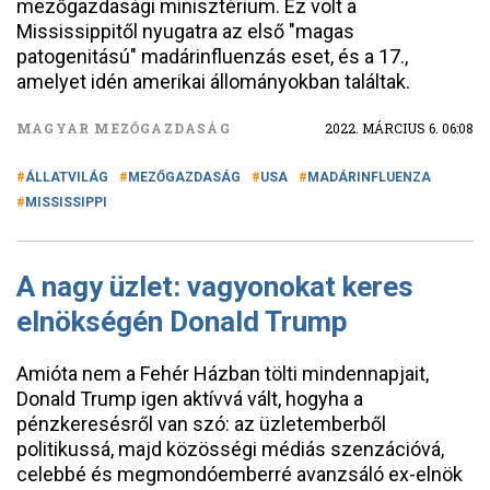
mezőgazdasági minisztérium. Ez volt a
Mississippitől nyugatra az első "magas
patogenitású" madárinfluenzás eset, és a 17.,
amelyet idén amerikai állományokban találtak.
MAGYAR MEZŐGAZDASÁG
2022. MÁRCIUS 6. 06:08
ÁLLATVILÁG
MEZŐGAZDASÁG
USA
MADÁRINFLUENZA
MISSISSIPPI
A nagy üzlet: vagyonokat keres
elnökségén Donald Trump
Amióta nem a Fehér Házban tölti mindennapjait,
Donald Trump igen aktívvá vált, hogyha a
pénzkeresésről van szó: az üzletemberből
politikussá, majd közösségi médiás szenzációvá,
celebbé és megmondóemberré avanzsáló ex-elnök