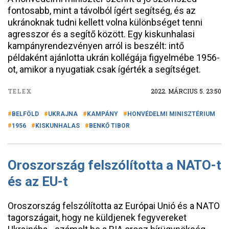
fontosabb, mint a távolból ígért segítség, és az
ukránoknak tudni kellett volna különbséget tenni
agresszor és a segítő között. Egy kiskunhalasi
kampányrendezvényen arról is beszélt: intő
példaként ajánlotta ukrán kollégája figyelmébe 1956-
ot, amikor a nyugatiak csak ígérték a segítséget.
TELEX
2022. MÁRCIUS 5. 23:50
BELFÖLD
UKRAJNA
KAMPÁNY
HONVÉDELMI MINISZTÉRIUM
1956
KISKUNHALAS
BENKŐ TIBOR
Oroszország felszólította a NATO-t
és az EU-t
Oroszország felszólította az Európai Unió és a NATO
tagországait, hogy ne küldjenek fegyvereket