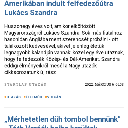
Amerikában indult felfedezőútra
Lukács Szandra
Huszonegy éves volt, amikor elköltözött
Magyarországról Lukács Szandra. Sok más fiatalhoz
hasonlóan Angliába ment szerencsét próbálni - ott
találkozott kedvesével, akivel jelenleg életük
legnagyobb kalandján vannak: közel egy éve utaznak,
hogy felfedezzék Közép- és Dél-Amerikát. Szandra
eddigi élményeikről mesél a Nagy utazók
cikksorozatunk új rész
STARTLAP UTAZÁS
2022. MÁRCIUS 6. 06:03
UTAZÁS
ÉLETMÓD
VULKÁN
„Mérhetetlen düh tombol bennünk”