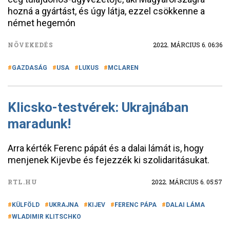
hozná a gyártást, és úgy látja, ezzel csökkenne a
német hegemón
NÖVEKEDÉS
2022. MÁRCIUS 6. 06:36
GAZDASÁG
USA
LUXUS
MCLAREN
Klicsko-testvérek: Ukrajnában
maradunk!
Arra kérték Ferenc pápát és a dalai lámát is, hogy
menjenek Kijevbe és fejezzék ki szolidaritásukat.
RTL.HU
2022. MÁRCIUS 6. 05:57
KÜLFÖLD
UKRAJNA
KIJEV
FERENC PÁPA
DALAI LÁMA
WLADIMIR KLITSCHKO