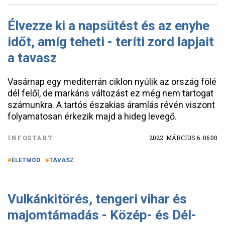
Élvezze ki a napsütést és az enyhe
időt, amíg teheti - teríti zord lapjait
a tavasz
Vasárnap egy mediterrán ciklon nyúlik az ország fölé
dél felől, de markáns változást ez még nem tartogat
számunkra. A tartós északias áramlás révén viszont
folyamatosan érkezik majd a hideg levegő.
INFOSTART
2022. MÁRCIUS 6. 06:00
ÉLETMÓD
TAVASZ
Vulkánkitörés, tengeri vihar és
majomtámadás - Közép- és Dél-