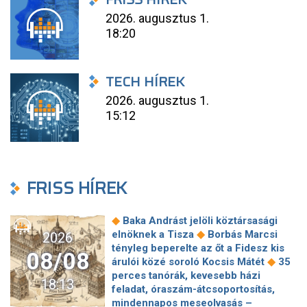
2026. augusztus 1.
18:20
TECH HÍREK
2026. augusztus 1.
15:12
FRISS HÍREK
◆
Baka Andrást jelöli köztársasági
◆
elnöknek a Tisza
Borbás Marcsi
2026
tényleg beperelte az őt a Fidesz kis
08/08
◆
árulói közé soroló Kocsis Mátét
35
perces tanórák, kevesebb házi
18:13
feladat, óraszám-átcsoportosítás,
mindennapos meseolvasás –