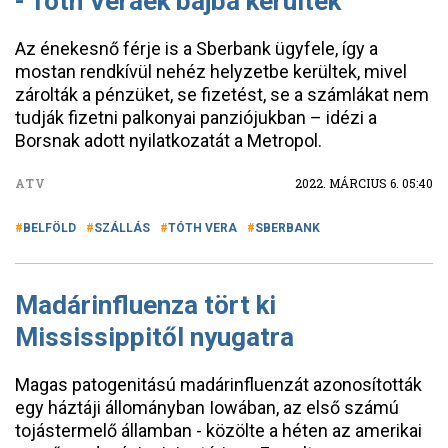
- Tóth Veráék bajba kerültek
Az énekesnő férje is a Sberbank ügyfele, így a
mostan rendkívül nehéz helyzetbe kerültek, mivel
zárolták a pénzüket, se fizetést, se a számlákat nem
tudják fizetni palkonyai panziójukban – idézi a
Borsnak adott nyilatkozatát a Metropol.
ATV
2022. MÁRCIUS 6. 05:40
BELFÖLD
SZÁLLÁS
TÓTH VERA
SBERBANK
Madárinfluenza tört ki
Mississippitől nyugatra
Magas patogenitású madárinfluenzát azonosították
egy háztáji állományban Iowában, az első számú
tojástermelő államban - közölte a héten az amerikai