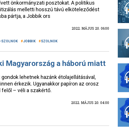
elvett önkormányzati posztokat. A politikus
tizálás melletti hosszú távú elköteleződést
sba pártja, a Jobbik ors
2022. MÁJUS 20. 06:00
-SZOLNOK
JOBBIK
SZOLNOK
ki Magyarország a háború miatt
gondok lehetnek hazánk étolajellátásával,
innen érkezik. Ugyanakkor papíron az orosz
 felől – véli a szakértő.
2022. MÁJUS 20. 04:00