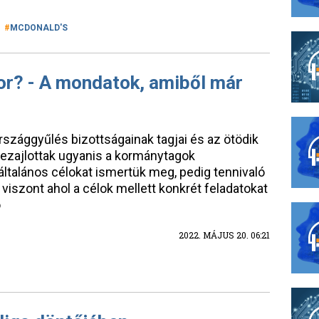
MCDONALD'S
or? - A mondatok, amiből már
rszággyűlés bizottságainak tagjai és az ötödik
 lezajlottak ugyanis a kormánytagok
 általános célokat ismertük meg, pedig tennivaló
 viszont ahol a célok mellett konkrét feladatokat
ö
2022. MÁJUS 20. 06:21