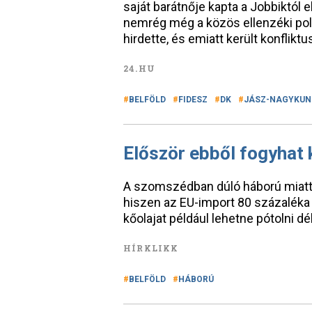
saját barátnője kapta a Jobbiktól 
nemrég még a közös ellenzéki poli
hirdette, és emiatt került konfliktu
24.HU
BELFÖLD
FIDESZ
DK
JÁSZ-NAGYKUN
Először ebből fogyhat 
A szomszédban dúló háború miatt 
hiszen az EU-import 80 százaléka 
kőolajat például lehetne pótolni dél
HÍRKLIKK
BELFÖLD
HÁBORÚ