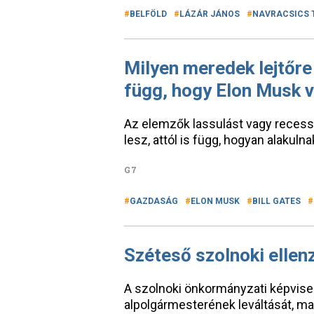
BELFÖLD
LÁZÁR JÁNOS
NAVRACSICS 
Milyen meredek lejtőre
függ, hogy Elon Musk va
Az elemzők lassulást vagy recess
lesz, attól is függ, hogyan alakul
G7
GAZDASÁG
ELON MUSK
BILL GATES
Széteső szolnoki ellen
A szolnoki önkormányzati képvise
alpolgármesterének leváltását, 