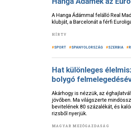
Hanga Ádámék az Eurol
A Hanga Ádámmal felálló Real Mad
klubját, a Barcelonát a férfi Euroli
HÍRTV
SPORT
SPANYOLORSZÁG
SZERBIA
R
Hat különleges élelmis
bolygó felmelegedésév
Akárhogy is nézzük, az éghajlatvál
jövőben. Ma világszerte mindössz
bevitelének 80 százalékát, és kaló
rizsből nyerjük.
MAGYAR MEZŐGAZDASÁG