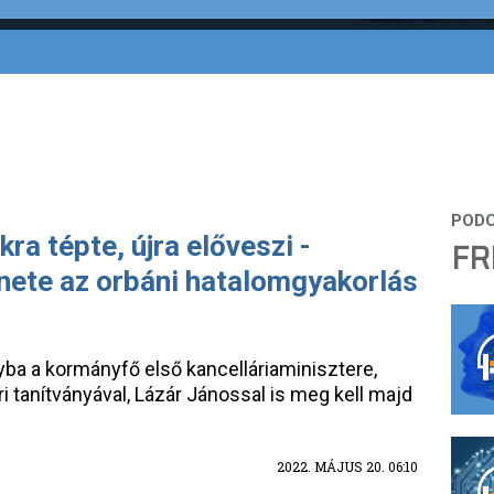
a tépte, újra előveszi -
FR
nete az orbáni hatalomgyakorlás
yba a kormányfő első kancelláriaminisztere,
ri tanítványával, Lázár Jánossal is meg kell majd
2022. MÁJUS 20. 06:10