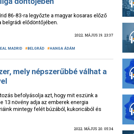
iga döntőjében
rid 86-83-ra legyőzte a magyar kosaras előző
ga belgrádi elődöntőjében.
2022. MÁJUS 19. 23:37
EAL MADRID
BELGRÁD
HANGA ÁDÁM
zer, mely népszerűbbé válhat a
el
tozás befolyásolja azt, hogy mit eszünk a
e 13 növény adja az emberek energia
riáink mintegy felét búzából, kukoricából és
2022. MÁJUS 20. 05:34