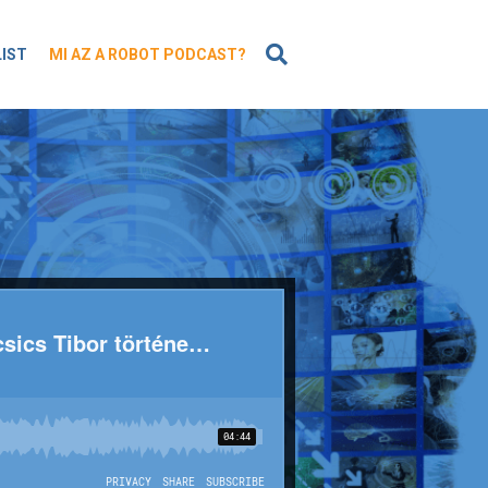
KERESÉS
LIST
MI AZ A ROBOT PODCAST?