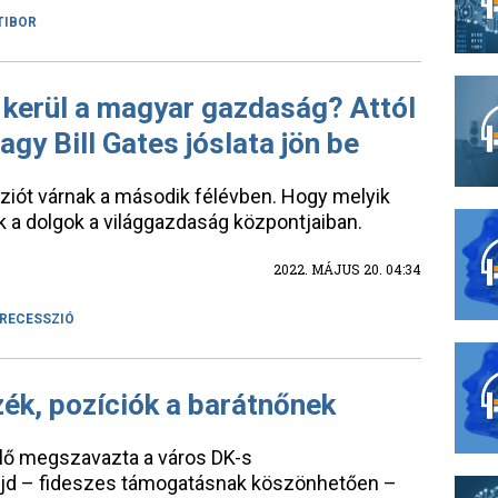
TIBOR
 kerül a magyar gazdaság? Attól
gy Bill Gates jóslata jön be
ziót várnak a második félévben. Hogy melyik
nak a dolgok a világgazdaság központjaiban.
2022. MÁJUS 20. 04:34
RECESSZIÓ
zék, pozíciók a barátnőnek
lő megszavazta a város DK-s
majd – fideszes támogatásnak köszönhetően –