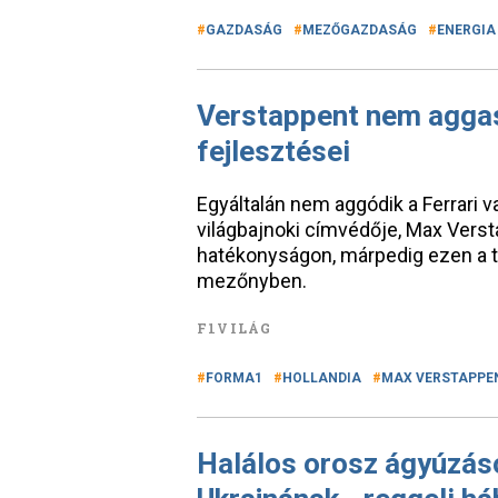
GAZDASÁG
MEZŐGAZDASÁG
ENERGIA
Verstappent nem aggasz
fejlesztései
Egyáltalán nem aggódik a Ferrari 
világbajnoki címvédője, Max Verst
hatékonyságon, márpedig ezen a té
mezőnyben.
F1VILÁG
FORMA1
HOLLANDIA
MAX VERSTAPPE
Halálos orosz ágyúzáso