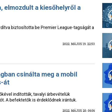
 elmozdult a kiesőhelyről a
rdítva biztosította be Premier League-tagságát a
2022. MÁJUS 19. 22:53
ban csinálta meg a mobil
-át
ével indították, tavalyi árbevételük
ót. A befektetők is érdeklődnek irántuk.
2022. MÁJUS 20. 06:06