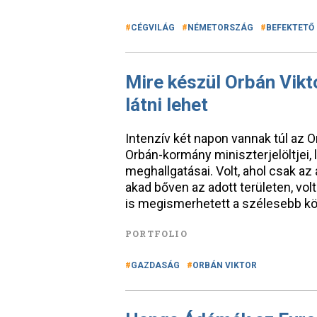
CÉGVILÁG
NÉMETORSZÁG
BEFEKTETŐ
Mire készül Orbán Vikt
látni lehet
Intenzív két napon vannak túl az O
Orbán-kormány miniszterjelöltjei,
meghallgatásai. Volt, ahol csak az
akad bőven az adott területen, volt
is megismerhetett a szélesebb k
PORTFOLIO
GAZDASÁG
ORBÁN VIKTOR