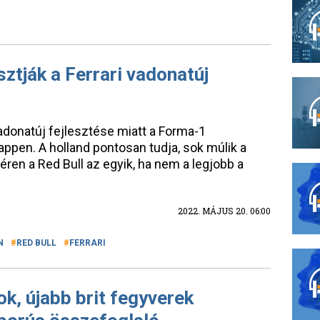
tják a Ferrari vadonatúj
vadonatúj fejlesztése miatt a Forma-1
appen. A holland pontosan tudja, sok múlik a
ren a Red Bull az egyik, ha nem a legjobb a
2022. MÁJUS 20. 06:00
N
RED BULL
FERRARI
k, újabb brit fegyverek