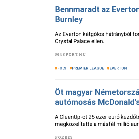
Bennmaradt az Everton,
Burnley
Az Everton kétgólos hátrányból fo
Crystal Palace ellen.
M4SPORT.HU
FOCI
PREMIER LEAGUE
EVERTON
Öt magyar Németország
autómosás McDonald’s
A CleenUp-ot 25 ezer euró kezdőtők
megközelítette a másfél millió eur
FORBES