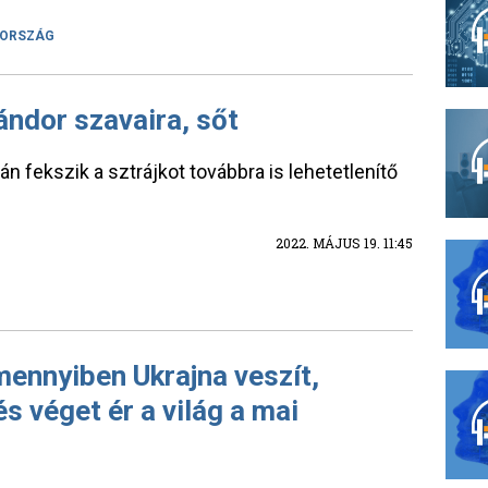
LORSZÁG
ándor szavaira, sőt
án fekszik a sztrájkot továbbra is lehetetlenítő
2022. MÁJUS 19. 11:45
ennyiben Ukrajna veszít,
s véget ér a világ a mai