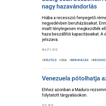
nagy hazavándorlás
Hiába a recesszió fenyegető réme
negyedévben beruházásaikat. Enne
miatt ténylegesen megkezdték ellát
haza beszállítói kapacitásaikat. A
jelszava.
NAPI.HU
KÜLFÖLD
USA
BERUHÁZÁS
RECESSZ
Venezuela pótolhatja az
Ehhez azonban a Maduro-rezsimne
folytatott tárgyalásokon.
VG.HU