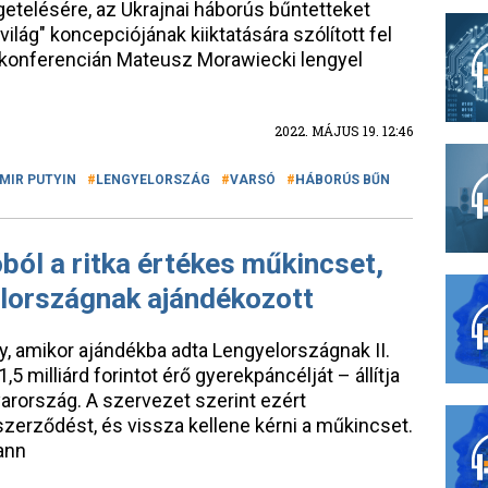
getelésére, az Ukrajnai háborús bűntetteket
világ" koncepciójának kiiktatására szólított fel
 konferencián Mateusz Morawiecki lengyel
2022. MÁJUS 19. 12:46
MIR PUTYIN
LENGYELORSZÁG
VARSÓ
HÁBORÚS BŰN
ól a ritka értékes műkincset,
lországnak ajándékozott
y, amikor ajándékba adta Lengyelországnak II.
 milliárd forintot érő gyerekpáncélját – állítja
arország. A szervezet szerint ezért
szerződést, és vissza kellene kérni a műkincset.
ann