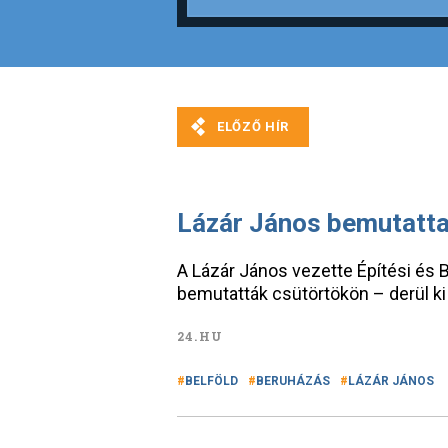
Lázár János bemutatta
A Lázár János vezette Építési és B
bemutatták csütörtökön – derül ki 
24.HU
BELFÖLD
BERUHÁZÁS
LÁZÁR JÁNOS