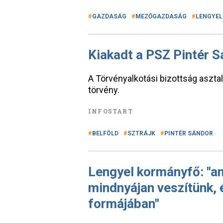
GAZDASÁG
MEZŐGAZDASÁG
LENGYE
Kiakadt a PSZ Pintér S
A Törvényalkotási bizottság asztal
törvény.
INFOSTART
BELFÖLD
SZTRÁJK
PINTÉR SÁNDOR
Lengyel kormányfő: "am
mindnyájan veszítünk, é
formájában"