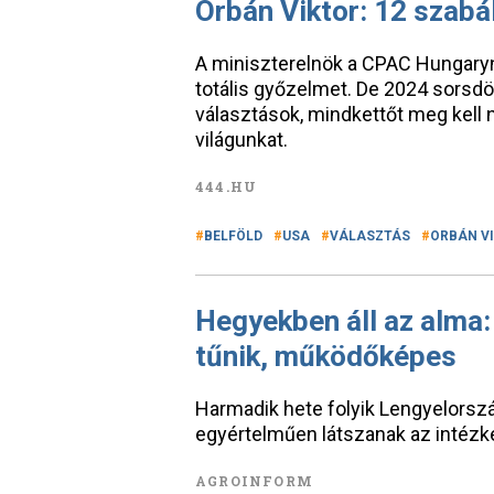
Orbán Viktor: 12 szabá
A miniszterelnök a CPAC Hungaryn 
totális győzelmet. De 2024 sorsdö
választások, mindkettőt meg kell ny
világunkat.
444.HU
BELFÖLD
USA
VÁLASZTÁS
ORBÁN V
Hegyekben áll az alma:
tűnik, működőképes
Harmadik hete folyik Lengyelorsz
egyértelműen látszanak az intézk
AGROINFORM