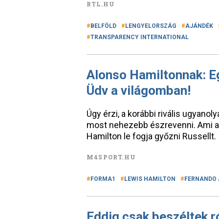
RTL.HU
BELFÖLD
LENGYELORSZÁG
AJÁNDÉK
TRANSPARENCY INTERNATIONAL
Alonso Hamiltonnak: Eg
Üdv a világomban!
Úgy érzi, a korábbi rivális ugyanoly
most nehezebb észrevenni. Ami a ház
Hamilton le fogja győzni Russellt.
M4SPORT.HU
FORMA1
LEWIS HAMILTON
FERNANDO
Eddig csak beszéltek r