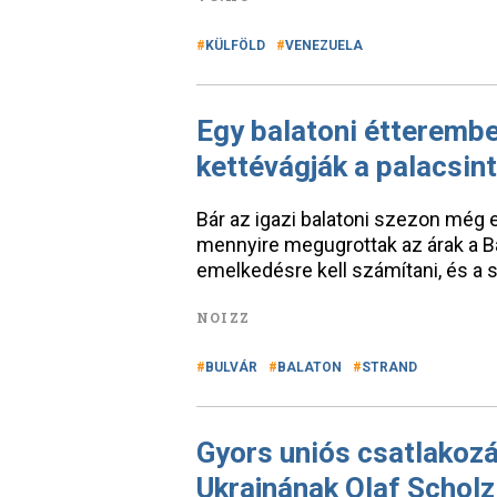
KÜLFÖLD
VENEZUELA
Egy balatoni étterembe
kettévágják a palacsin
Bár az igazi balatoni szezon még 
mennyire megugrottak az árak a B
emelkedésre kell számítani, és a s
NOIZZ
BULVÁR
BALATON
STRAND
Gyors uniós csatlakozá
Ukrajnának Olaf Scholz