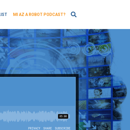
KERESÉS
LIST
MI AZ A ROBOT PODCAST?