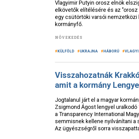
Vlagyimir Putyin orosz elnök elszi
elkövetők elítélésére és az "orosz 
egy csütörtöki varsói nemzetközi
kormányfő.
NÖVEKEDÉS
KÜLFÖLD
UKRAJNA
HÁBORÚ
VLAGYI
Visszahozatnák Krakkób
amit a kormány Lengye
Jogtalanul járt el a magyar kormán
Zsigmond Ágost lengyel uralkodó 1,5
a Transparency International Magy
semmisnek kellene nyilvánítani a 
Az ügyészségről sorra visszapatt