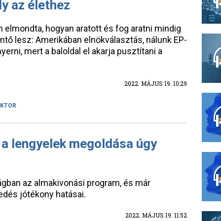
ly az élethez
elmondta, hogyan aratott és fog aratni mindig
ntő lesz: Amerikában elnökválasztás, nálunk EP-
erni, mert a baloldal el akarja pusztítani a
2022. MÁJUS 19. 10:29
IKTOR
 a lengyelek megoldása úgy
ágban az almakivonási program, és már
edés jótékony hatásai.
2022. MÁJUS 19. 11:52