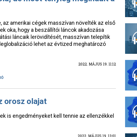
, az amerikai cégek masszívan növelték az első
k oka, hogy a beszállítói láncok akadozása
ási láncaik lerövidítését, masszívan telepítik
 deglobalizáció lehet az évtized meghatározó
2022. MÁJUS 19. 11:12
IÓ
 orosz olajat
k is engedményeket kell tennie az ellenzékkel
2022. MÁJUS 19. 13:01