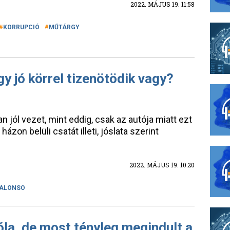
2022. MÁJUS 19. 11:58
KORRUPCIÓ
MŰTÁRGY
y jó körrel tizenötödik vagy?
an jól vezet, mint eddig, csak az autója miatt ezt
on belüli csatát illeti, jóslata szerint
2022. MÁJUS 19. 10:20
 ALONSO
óla, de most tényleg megindult a