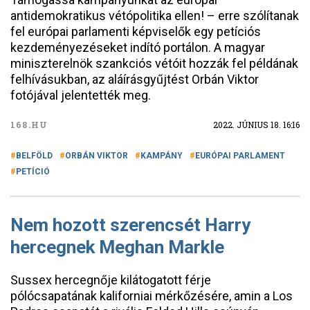
antidemokratikus vétópolitika ellen! – erre szólítanak
fel európai parlamenti képviselők egy petíciós
kezdeményezéseket indító portálon. A magyar
miniszterelnök szankciós vétóit hozzák fel példának
felhívásukban, az aláírásgyűjtést Orbán Viktor
fotójával jelentették meg.
168.HU
2022. JÚNIUS 18. 16:16
BELFÖLD
ORBÁN VIKTOR
KAMPÁNY
EURÓPAI PARLAMENT
PETÍCIÓ
Nem hozott szerencsét Harry
hercegnek Meghan Markle
Sussex hercegnője kilátogatott férje
pólócsapatának kaliforniai mérkőzésére, amin a Los