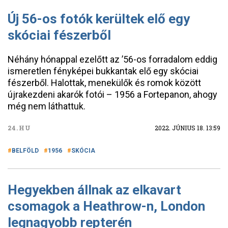
Új 56-os fotók kerültek elő egy
skóciai fészerből
Néhány hónappal ezelőtt az ’56-os forradalom eddig
ismeretlen fényképei bukkantak elő egy skóciai
fészerből. Halottak, menekülők és romok között
újrakezdeni akarók fotói – 1956 a Fortepanon, ahogy
még nem láthattuk.
24.HU
2022. JÚNIUS 18. 13:59
BELFÖLD
1956
SKÓCIA
Hegyekben állnak az elkavart
csomagok a Heathrow-n, London
legnagyobb repterén