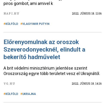
piros gombot, ami amivel k
NAPI.HU
2022. JÚNIUS 18. 11:06
KÜLFÖLD
VLAGYIMIR PUTYIN
Előrenyomulnak az oroszok
Szeverodonyecknél, elindult a
bekerítő hadművelet
A brit védelmi minisztérium jelentése szerint
Oroszország egyre több területet vesz el Ukrajnától.
VG.HU
2022. JÚNIUS 18. 14:16
KÜLFÖLD
UKRAJNA