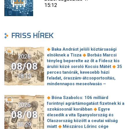
15:12
FRISS HÍREK
◆
Baka Andrást jelöli köztársasági
◆
elnöknek a Tisza
Borbás Marcsi
2026
tényleg beperelte az őt a Fidesz kis
08/08
◆
árulói közé soroló Kocsis Mátét
35
perces tanórák, kevesebb házi
18:13
feladat, óraszám-átcsoportosítás,
mindennapos meseolvasás –
elkészült a minisztérium alsó
◆
tagozatos javaslatcsomagja
◆
Bóna Szabolcs: 106 milliárd
Lemond és az egyetemről is távozik
forintnyi agrártámogatást fizetnek ki a
2026
az Ádám Zoltánt kirúgó corvinusos
◆
szokásosnál korábban
Egyre
08/08
◆
rektorhelyettes
élesedik a vita Spanyolország és
Katasztrófavédelem: Ez már nekünk is
Olaszország között a ceutai válság
06:29
◆
sok! És sajnos nem látjuk a végét
◆
miatt
Mészáros Lőrinc cége