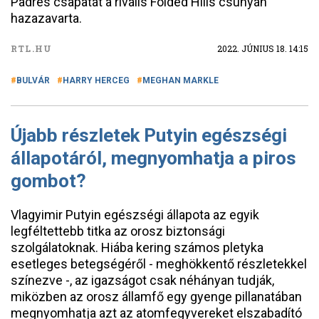
Padres csapatát a rivális Folded Hills csúnyán
hazazavarta.
RTL.HU
2022. JÚNIUS 18. 14:15
BULVÁR
HARRY HERCEG
MEGHAN MARKLE
Újabb részletek Putyin egészségi
állapotáról, megnyomhatja a piros
gombot?
Vlagyimir Putyin egészségi állapota az egyik
legféltettebb titka az orosz biztonsági
szolgálatoknak. Hiába kering számos pletyka
esetleges betegségéről - meghökkentő részletekkel
színezve -, az igazságot csak néhányan tudják,
miközben az orosz államfő egy gyenge pillanatában
megnyomhatja azt az atomfegyvereket elszabadító