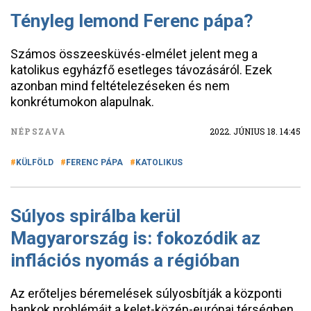
Tényleg lemond Ferenc pápa?
Számos összeesküvés-elmélet jelent meg a
katolikus egyházfő esetleges távozásáról. Ezek
azonban mind feltételezéseken és nem
konkrétumokon alapulnak.
NÉPSZAVA
2022. JÚNIUS 18. 14:45
KÜLFÖLD
FERENC PÁPA
KATOLIKUS
Súlyos spirálba kerül
Magyarország is: fokozódik az
inflációs nyomás a régióban
Az erőteljes béremelések súlyosbítják a központi
bankok problémáit a kelet-közép-európai térségben