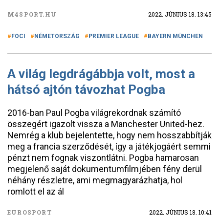
M4SPORT.HU
2022. JÚNIUS 18. 13:45
FOCI
NÉMETORSZÁG
PREMIER LEAGUE
BAYERN MÜNCHEN
A világ legdrágábbja volt, most a
hátsó ajtón távozhat Pogba
2016-ban Paul Pogba világrekordnak számító
összegért igazolt vissza a Manchester United-hez.
Nemrég a klub bejelentette, hogy nem hosszabbítják
meg a francia szerződését, így a játékjogáért semmi
pénzt nem fognak viszontlátni. Pogba hamarosan
megjelenő saját dokumentumfilmjében fény derül
néhány részletre, ami megmagyarázhatja, hol
romlott el az ál
EUROSPORT
2022. JÚNIUS 18. 10:41