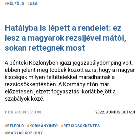
KÜLFÖLD
USA
Hatályba is lépett a rendelet: ez
lesz a magyarok rezsijével mától,
sokan rettegnek most
A pénteki Közlönyben igazi jogszabálydömping volt,
ebben jelent meg többek között az is, hogy a magyar
kiscégek milyen feltételekkel maradhatnak a
rezsicsökkentésben. A Kormányinfón már
előzetesen jelzett fogyasztási korlát bejött a
szabályok közé.
PÉNZCENTRUM
2022. JÚNIUS 18. 14:01
BELFÖLD
KORMÁNYINFÓ
REZSICSÖKKENTÉS
MAGYAR KÖZLÖNY