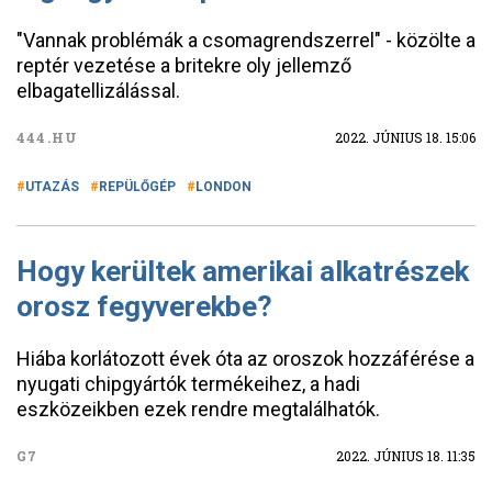
"Vannak problémák a csomagrendszerrel" - közölte a
reptér vezetése a britekre oly jellemző
elbagatellizálással.
444.HU
2022. JÚNIUS 18. 15:06
UTAZÁS
REPÜLŐGÉP
LONDON
Hogy kerültek amerikai alkatrészek
orosz fegyverekbe?
Hiába korlátozott évek óta az oroszok hozzáférése a
nyugati chipgyártók termékeihez, a hadi
eszközeikben ezek rendre megtalálhatók.
G7
2022. JÚNIUS 18. 11:35