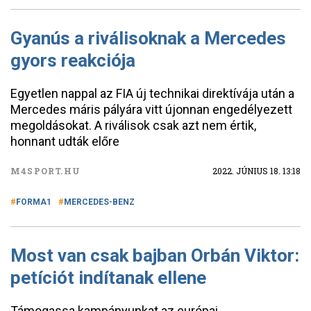
Gyanús a riválisoknak a Mercedes
gyors reakciója
Egyetlen nappal az FIA új technikai direktívája után a
Mercedes máris pályára vitt újonnan engedélyezett
megoldásokat. A riválisok csak azt nem értik,
honnant udták előre
M4SPORT.HU
2022. JÚNIUS 18. 13:18
FORMA1
MERCEDES-BENZ
Most van csak bajban Orbán Viktor:
petíciót indítanak ellene
Támogassa kampányunkat az európai