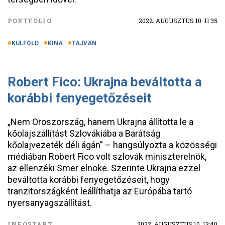
PORTFOLIO
2022. AUGUSZTUS 10. 11:35
KÜLFÖLD
KÍNA
TAJVAN
Robert Fico: Ukrajna beváltotta a
korábbi fenyegetőzéseit
„Nem Oroszország, hanem Ukrajna állította le a
kőolajszállítást Szlovákiába a Barátság
kőolajvezeték déli ágán” – hangsúlyozta a közösségi
médiában Robert Fico volt szlovák miniszterelnök,
az ellenzéki Smer elnöke. Szerinte Ukrajna ezzel
beváltotta korábbi fenyegetőzéseit, hogy
tranzitországként leállíthatja az Európába tartó
nyersanyagszállítást.
INFOSTART
2022. AUGUSZTUS 10. 13:40