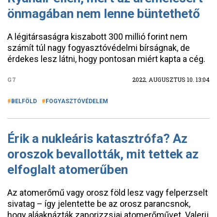
önmagában nem lenne büntethető
A légitársaságra kiszabott 300 millió forint nem
számít túl nagy fogyasztóvédelmi bírságnak, de
érdekes lesz látni, hogy pontosan miért kapta a cég.
G7
2022. AUGUSZTUS 10. 13:04
BELFÖLD
FOGYASZTÓVÉDELEM
Érik a nukleáris katasztrófa? Az
oroszok bevallották, mit tettek az
elfoglalt atomerűben
Az atomerőmű vagy orosz föld lesz vagy felperzselt
sivatag – így jelentette be az orosz parancsnok,
hogy aláaknázták zaporizzsjai atomerőművet. Valerij