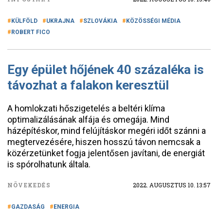
KÜLFÖLD
UKRAJNA
SZLOVÁKIA
KÖZÖSSÉGI MÉDIA
ROBERT FICO
Egy épület hőjének 40 százaléka is
távozhat a falakon keresztül
A homlokzati hőszigetelés a beltéri klíma
optimalizálásának alfája és omegája. Mind
házépítéskor, mind felújításkor megéri időt szánni a
megtervezésére, hiszen hosszú távon nemcsak a
közérzetünket fogja jelentősen javítani, de energiát
is spórolhatunk általa.
NÖVEKEDÉS
2022. AUGUSZTUS 10. 13:57
GAZDASÁG
ENERGIA