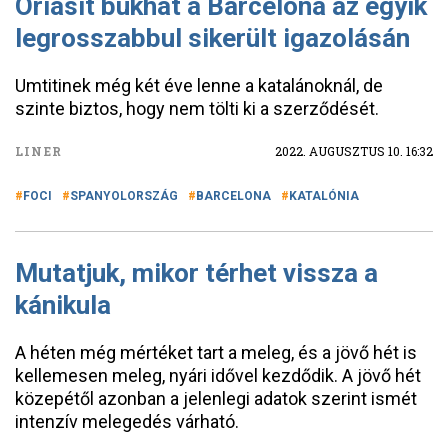
Óriásit bukhat a Barcelona az egyik
legrosszabbul sikerült igazolásán
Umtitinek még két éve lenne a katalánoknál, de
szinte biztos, hogy nem tölti ki a szerződését.
LINER
2022. AUGUSZTUS 10. 16:32
FOCI
SPANYOLORSZÁG
BARCELONA
KATALÓNIA
Mutatjuk, mikor térhet vissza a
kánikula
A héten még mértéket tart a meleg, és a jövő hét is
kellemesen meleg, nyári idővel kezdődik. A jövő hét
közepétől azonban a jelenlegi adatok szerint ismét
intenzív melegedés várható.