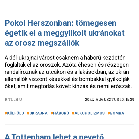
Pokol Herszonban: tömegesen
égetik el a meggyilkolt ukránokat
az orosz megszállók
A dél-ukrajnai várost csaknem a háború kezdetén
foglalták el az oroszok. Azóta éhesen és részegen
randalíroznak az utcákon és a lakásokban, az ukrán
ellenállók viszont késekkel és bombákkal gyilkolják
őket, amit megtorlás követ: kínzás és nemi erőszak.
RTL.HU
2022. AUGUSZTUS 10. 15:39
KÜLFÖLD
UKRAJNA
HÁBORÚ
ALKOHOLIZMUS
BOMBA
A Tottenham lehet a nevető