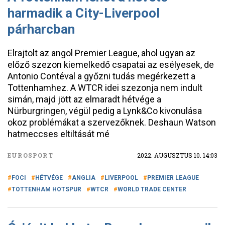
harmadik a City-Liverpool
párharcban
Elrajtolt az angol Premier League, ahol ugyan az
előző szezon kiemelkedő csapatai az esélyesek, de
Antonio Contéval a győzni tudás megérkezett a
Tottenhamhez. A WTCR idei szezonja nem indult
simán, majd jött az elmaradt hétvége a
Nürburgringen, végül pedig a Lynk&Co kivonulása
okoz problémákat a szervezőknek. Deshaun Watson
hatmeccses eltiltását mé
EUROSPORT
2022. AUGUSZTUS 10. 14:03
FOCI
HÉTVÉGE
ANGLIA
LIVERPOOL
PREMIER LEAGUE
TOTTENHAM HOTSPUR
WTCR
WORLD TRADE CENTER