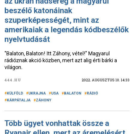
az ukrán hadsereg a magyarul
beszélő katonáinak
szuperképességét, mint az
amerikaiak a legendás kódbeszélők
nyelvtudását
"Balaton, Balaton! Itt Záhony, vétel!" Magyarul
rádióznak akció közben, mert azt alig érti bárki a
világon.
444.HU
2022. AUGUSZTUS 10. 14:33
KÜLFÖLD
UKRAJNA
USA
BALATON
RÁDIÓ
KÁRPÁTALJA
ZÁHONY
Több ügyet vonhattak össze a
Ryanair ellen, mert az áremelésért