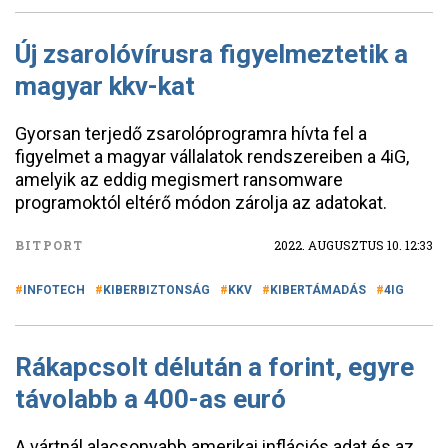
Új zsarolóvírusra figyelmeztetik a
magyar kkv-kat
Gyorsan terjedő zsarolóprogramra hívta fel a
figyelmet a magyar vállalatok rendszereiben a 4iG,
amelyik az eddig megismert ransomware
programoktól eltérő módon zárolja az adatokat.
BITPORT
2022. AUGUSZTUS 10. 12:33
INFOTECH
KIBERBIZTONSÁG
KKV
KIBERTÁMADÁS
4IG
Rákapcsolt délután a forint, egyre
távolabb a 400-as euró
A vártnál alacsonyabb amerikai inflációs adat és az