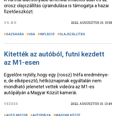
orosz olajszállítás újraindulása is támogatja a hazai
fizetőeszközt.
VG.HU
2022. AUGUSZTUS 10. 15:58
GAZDASÁG
USA
INFLÁCIÓ
OLAJSZÁLLÍTÁS
Kitették az autóból, futni kezdett
az M1-esen
Egyelőre rejtély, hogy egy (rossz) tréfa eredménye-
e, de elképesztő, hétköznapinak egyáltalán nem
mondható jelenetet vettek videóra az M1-es
autópályán a Magyar Közút kamerái.
VEZESS
2022. AUGUSZTUS 10. 13:49
AUTÓ-MOTOR
AUTÓPÁLYA
MAGYAR KÖZÚT