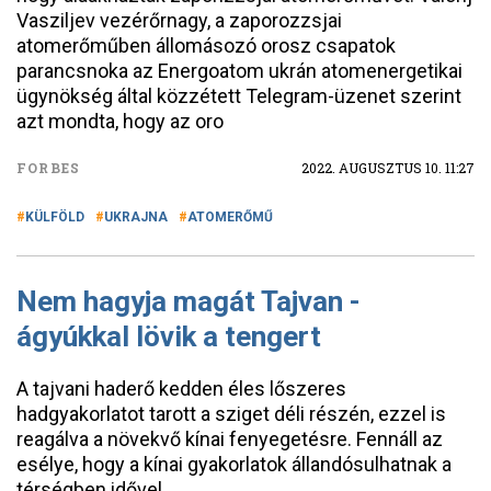
Vasziljev vezérőrnagy, a zaporozzsjai
atomerőműben állomásozó orosz csapatok
parancsnoka az Energoatom ukrán atomenergetikai
ügynökség által közzétett Telegram-üzenet szerint
azt mondta, hogy az oro
FORBES
2022. AUGUSZTUS 10. 11:27
KÜLFÖLD
UKRAJNA
ATOMERŐMŰ
Nem hagyja magát Tajvan -
ágyúkkal lövik a tengert
A tajvani haderő kedden éles lőszeres
hadgyakorlatot tarott a sziget déli részén, ezzel is
reagálva a növekvő kínai fenyegetésre. Fennáll az
esélye, hogy a kínai gyakorlatok állandósulhatnak a
térségben idővel.