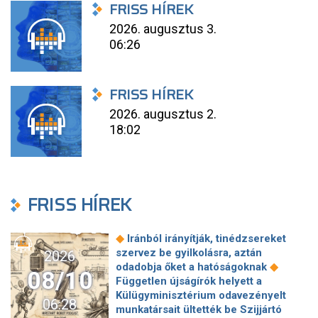
FRISS HÍREK
2026. augusztus 3.
06:26
FRISS HÍREK
2026. augusztus 2.
18:02
FRISS HÍREK
◆
Iránból irányítják, tinédzsereket
szervez be gyilkolásra, aztán
2026
◆
odadobja őket a hatóságoknak
08/10
Független újságírók helyett a
Külügyminisztérium odavezényelt
06:28
munkatársait ültették be Szijjártó