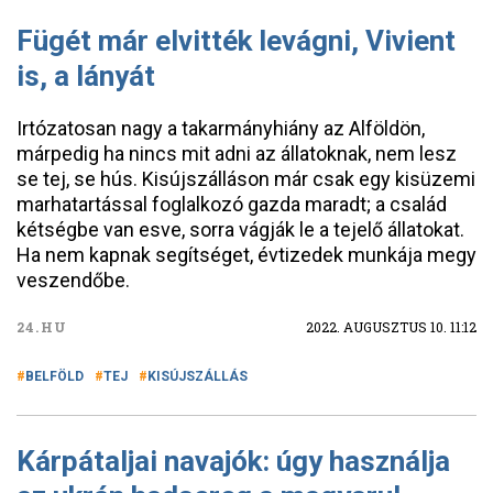
Fügét már elvitték levágni, Vivient
is, a lányát
Irtózatosan nagy a takarmányhiány az Alföldön,
márpedig ha nincs mit adni az állatoknak, nem lesz
se tej, se hús. Kisújszálláson már csak egy kisüzemi
marhatartással foglalkozó gazda maradt; a család
kétségbe van esve, sorra vágják le a tejelő állatokat.
Ha nem kapnak segítséget, évtizedek munkája megy
veszendőbe.
24.HU
2022. AUGUSZTUS 10. 11:12
BELFÖLD
TEJ
KISÚJSZÁLLÁS
Kárpátaljai navajók: úgy használja