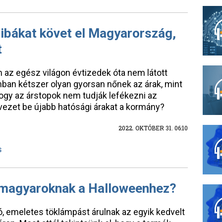
ibákat követ el Magyarország,
t
z egész világon évtizedek óta nem látott
onban kétszer olyan gyorsan nőnek az árak, mint
 hogy az árstopok nem tudják lefékezni az
vezet be újabb hatósági árakat a kormány?
2022. OKTÓBER 31. 06:10
S
 magyaroknak a Halloweenhez?
ó, emeletes töklámpást árulnak az egyik kedvelt