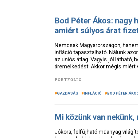
Bod Péter Ákos: nagy h
amiért súlyos árat fize
Nemcsak Magyarországon, hanem a
infláció tapasztalható. Nálunk az
az uniós átlag. Vagyis jól látható,
áremelkedést. Akkor mégis miért 
PORTFOLIO
GAZDASÁG
INFLÁCIÓ
BOD PÉTER ÁKO
Mi közünk van nekünk,
Jókora, felfújható műanyag világít