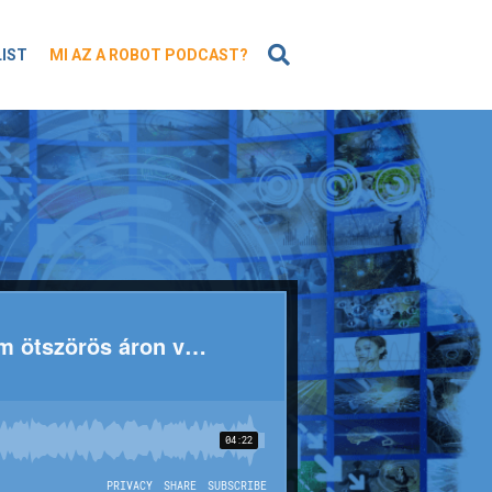
KERESÉS
LIST
MI AZ A ROBOT PODCAST?