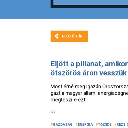
Eljött a pillanat, amik
ötszörös áron vesszük
Most érné meg igazán Oroszország
gázt a magyar állami energiacégne
megteszi-e ezt.
G7
GAZDASÁG
ENERGIA
TŐZSDE
REZSI