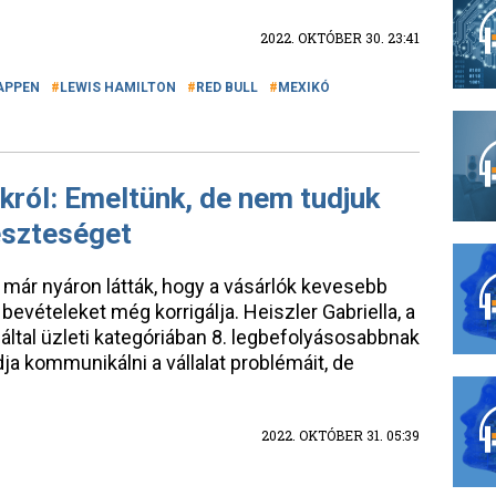
2022. OKTÓBER 30. 23:41
APPEN
LEWIS HAMILTON
RED BULL
MEXIKÓ
ról: Emeltünk, de nem tudjuk
eszteséget
 már nyáron látták, hogy a vásárlók kevesebb
bevételeket még korrigálja. Heiszler Gabriella, a
által üzleti kategóriában 8. legbefolyásosabbnak
dja kommunikálni a vállalat problémáit, de
2022. OKTÓBER 31. 05:39