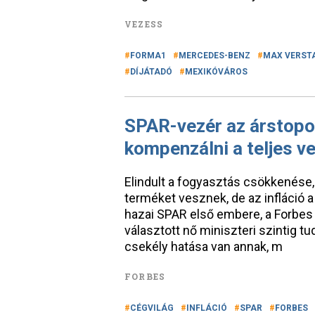
VEZESS
FORMA1
MERCEDES-BENZ
MAX VERST
DÍJÁTADÓ
MEXIKÓVÁROS
SPAR-vezér az árstopok
kompenzálni a teljes v
Elindult a fogyasztás csökkenése,
terméket vesznek, de az infláció a 
hazai SPAR első embere, a Forbes 
választott nő miniszteri szintig tu
csekély hatása van annak, m
FORBES
CÉGVILÁG
INFLÁCIÓ
SPAR
FORBES