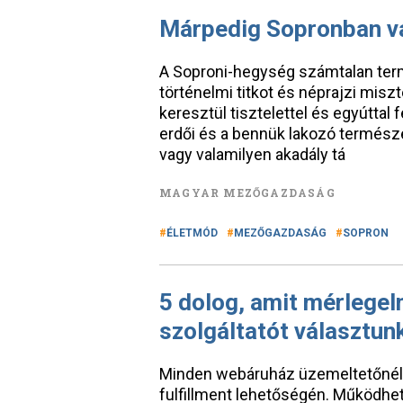
Márpedig Sopronban v
A Soproni-hegység számtalan termé
történelmi titkot és néprajzi misz
keresztül tisztelettel és egyúttal 
erdői és a bennük lakozó természe
vagy valamilyen akadály tá
MAGYAR MEZŐGAZDASÁG
ÉLETMÓD
MEZŐGAZDASÁG
SOPRON
5 dolog, amit mérlegeln
szolgáltatót választun
Minden webáruház üzemeltetőnél el
fulfillment lehetőségén. Működh