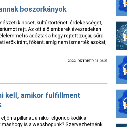
annak boszorkányok
szeti kincset, kultúrtörténeti érdekességet,
tériumot rejt. Az ott élő emberek évezredeken
félelemmel is adóztak a hegy rejtett zugai, sűrű
ti erők iránt, főként, amíg nem ismerték azokat,
2022. OKTÓBER 31. 06:21
i kell, amikor fulfillment
k
jön a pillanat, amikor elgondolkodik a
et máshogy is a webshopunk? Szervezhetnénk