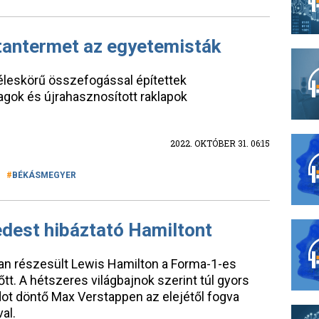
 tantermet az egyetemisták
eskörű összefogással építettek
gok és újrahasznosított raklapok
2022. OKTÓBER 31. 06:15
BÉKÁSMEGYER
edest hibáztató Hamiltont
n részesült Lewis Hamilton a Forma-1-es
őtt. A hétszeres világbajnok szerint túl gyors
rdot döntő Max Verstappen az elejétől fogva
al.