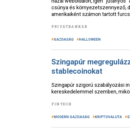
hazai weboldalon, igen "jutányos" 
csúnya és környezetszennyező, d
amerikaiként számon tartott fur
PRIVÁTBANKÁR
GAZDASÁG
HALLOWEEN
Szingapúr megregulázza
stablecoinokat
Szingapúr szigorú szabályozási in
kereskedelemmel szemben, miközb
FINTECH
MODERN GAZDASÁG
KRIPTOVALUTA
S