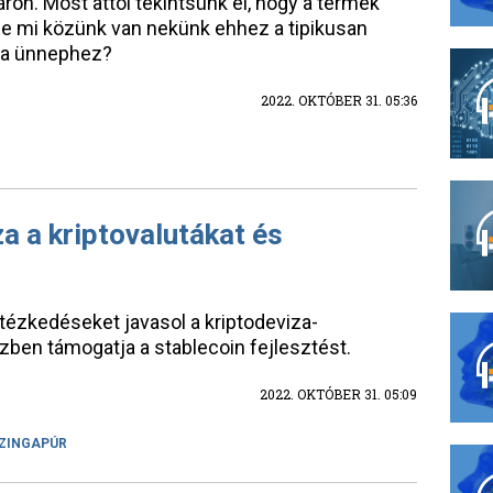
áron. Most attól tekintsünk el, hogy a termék
e mi közünk van nekünk ehhez a tipikusan
csa ünnephez?
2022. OKTÓBER 31. 05:36
 a kriptovalutákat és
tézkedéseket javasol a kriptodeviza-
en támogatja a stablecoin fejlesztést.
2022. OKTÓBER 31. 05:09
ZINGAPÚR