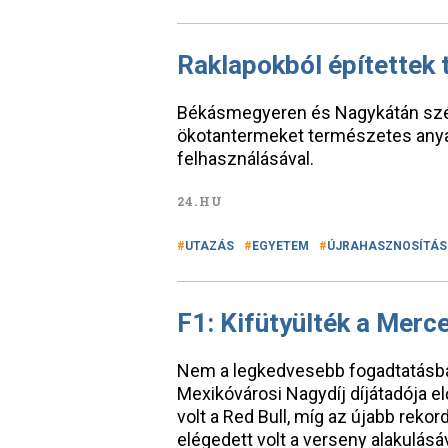
Raklapokból építettek
Békásmegyeren és Nagykátán szél
ökotantermeket természetes anya
felhasználásával.
24.HU
UTAZÁS
EGYETEM
ÚJRAHASZNOSÍTÁS
F1: Kifütyülték a Merc
Nem a legkedvesebb fogadtatásba
Mexikóvárosi Nagydíj díjátadója el
volt a Red Bull, míg az újabb reko
elégedett volt a verseny alakulásáv