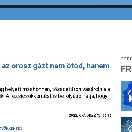
or az orosz gázt nem ötöd, hanem
FR
 helyett máshonnan, tőzsdei áron vásárolnia a
k. A rezsicsökkentést is befolyásolhatja, hogy
2022. OKTÓBER 31. 04:34
CSÖKKENTÉS