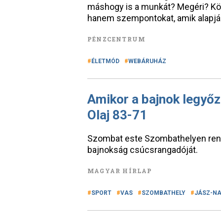
máshogy is a munkát? Megéri? Kö
hanem szempontokat, amik alapjá
PÉNZCENTRUM
ÉLETMÓD
WEBÁRUHÁZ
Amikor a bajnok legyőzi
Olaj 83-71
Szombat este Szombathelyen rende
bajnokság csúcsrangadóját.
MAGYAR HÍRLAP
SPORT
VAS
SZOMBATHELY
JÁSZ-N